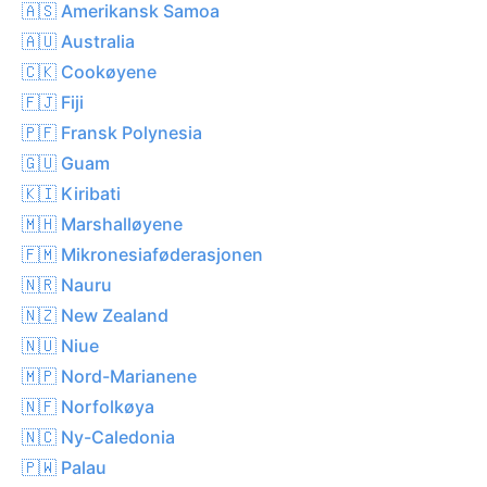
🇦🇸 Amerikansk Samoa
🇦🇺 Australia
🇨🇰 Cookøyene
🇫🇯 Fiji
🇵🇫 Fransk Polynesia
🇬🇺 Guam
🇰🇮 Kiribati
🇲🇭 Marshalløyene
🇫🇲 Mikronesiaføderasjonen
🇳🇷 Nauru
🇳🇿 New Zealand
🇳🇺 Niue
🇲🇵 Nord-Marianene
🇳🇫 Norfolkøya
🇳🇨 Ny-Caledonia
🇵🇼 Palau