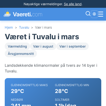
Nøyaktige værmeldinger
.
Se alle land
.
☰
Vaereti.
com
🌐
Hjem
>
Tuvalu
>
Vær i mars
Været i Tuvalu i mars
Værmelding
Vær i august
Vær i september
Årsgjennomsnitt
Landsdekkende klimanormaler på tvers av 14 byer i
Tuvalu.
GJENNOMSNITTLIG MAKS
GJENNOMSNITTLIG MIN
29°C
28°C
NEDBØR
SOLTIMER
241 mm
1.1h/dag