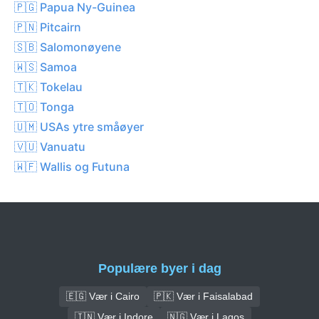
🇵🇬 Papua Ny-Guinea
🇵🇳 Pitcairn
🇸🇧 Salomonøyene
🇼🇸 Samoa
🇹🇰 Tokelau
🇹🇴 Tonga
🇺🇲 USAs ytre småøyer
🇻🇺 Vanuatu
🇼🇫 Wallis og Futuna
Populære byer i dag
🇪🇬 Vær i Cairo
🇵🇰 Vær i Faisalabad
🇮🇳 Vær i Indore
🇳🇬 Vær i Lagos