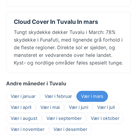
Cloud Cover In Tuvalu In mars
Tungt skydekke dekker Tuvalu i March: 78%
skydekke i Funafuti, med lignende grå forhold i
de fleste regioner. Direkte sol er sjelden, og
mønsteret er vedvarende over hele landet.
Kyst- og nordlige områder føles spesielt tunge.
Andre måneder i Tuvalu
Vær i januar
Vær i februar
Vær i mars
Vær i april
Vær i mai
Vær i juni
Vær i juli
Vær i august
Vær i september
Vær i oktober
Vær i november
Vær i desember