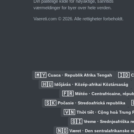
Din pålitelige kilde for nøyaktige, sanntids
værmeldinger for byer over hele verden.
Vaereti.com © 2026. Alle rettigheter forbeholdt.
🇲🇾
🇮🇩
Cuaca · Republik Afrika Tengah
C
🇭🇺
Időjárás · Közép-afrikai Köztársaság
🇫🇷
Météo · Centrafricaine, répu
🇸🇰

Počasie · Stredoafrická republika
🇻🇳
Thời tiết · Cộng hoà Trung 
🇸🇮
Vreme · Srednjeafriška r
🇳🇴
Været · Den sentralafrikanske r