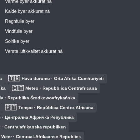
Varme byer akkurat nå
Kalde byer akkurat nå
Regnfulle byer
Vindfulle byer
Solrike byer
Verste luftkvalitet akkurat nå
🇹🇷
a
Hava durumu · Orta Afrika Cumhuriyeti
🇮🇹
ika
Meteo · Repubblica Centrafricana
a · Republika Środkowoafrykańska
🇵🇹
Tempo · República Centro-Africana
 · Централна Афричка Република
 · Centralafrikanska republiken
Weer · Centraal-Afrikaanse Republiek