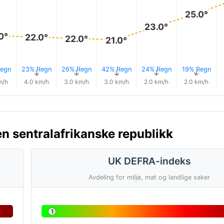
25.0°
23.0°
0°
22.0°
22.0°
21.0°
egn
23% Regn
26% Regn
42% Regn
24% Regn
19% Regn
↑
↑
↑
↑
↑
↑
m/h
4.0 km/h
3.0 km/h
3.0 km/h
2.0 km/h
2.0 km/h
en sentralafrikanske republikk
UK DEFRA-indeks
Avdeling for miljø, mat og landlige saker
1