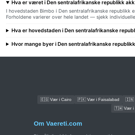
Hva er været i Den sentralafrikanske republikk akk
I hovedstaden Bimbo i Den sentralafrikanske republikk 
Forholdene varierer over hele landet — sjekk individuell
Hva er hovedstaden i Den sentralafrikanske republ
Hvor mange byer i Den sentralafrikanske republik
🇪🇬 Vær i Cairo
🇵🇰 Vær i Faisalabad
🇮🇳 
🇹🇼 Vær i
Om Vaereti.com