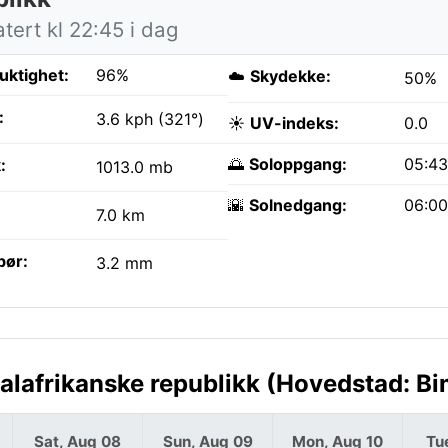
tert kl 22:45 i dag
fuktighet:
96%
☁️
Skydekke:
50%
:
3.6 kph (321°)
☀️
UV-indeks:
0.0
🌅
Soloppgang:
05:4
:
1013.0 mb
🌇
Solnedgang:
06:0
7.0 km
bør:
3.2 mm
alafrikanske republikk (Hovedstad: B
Sat, Aug 08
Sun, Aug 09
Mon, Aug 10
Tu