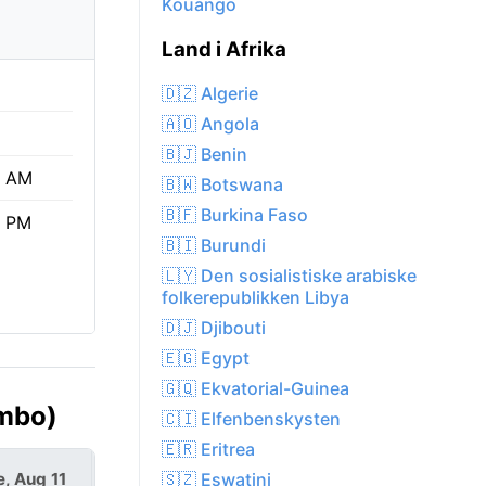
Kouango
Land i Afrika
🇩🇿 Algerie
🇦🇴 Angola
🇧🇯 Benin
3 AM
🇧🇼 Botswana
🇧🇫 Burkina Faso
0 PM
🇧🇮 Burundi
🇱🇾 Den sosialistiske arabiske
folkerepublikken Libya
🇩🇯 Djibouti
🇪🇬 Egypt
🇬🇶 Ekvatorial-Guinea
imbo)
🇨🇮 Elfenbenskysten
🇪🇷 Eritrea
e, Aug 11
Wed, Aug 12
🇸🇿 Eswatini