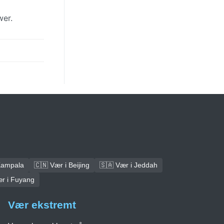
wer.
Kampala
🇨🇳 Vær i Beijing
🇸🇦 Vær i Jeddah
ær i Fuyang
Vær ekstremt