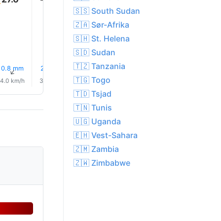
🇸🇸 South Sudan
25.0°
🇿🇦 Sør-Afrika
🇸🇭 St. Helena
🇸🇩 Sudan
🇹🇿 Tanzania
0.8 mm
2.5 mm
1.7 mm
1.7 mm
1.4 mm
0.6 mm
↑
↑
↑
↑
↑
↑
🇹🇬 Togo
4.0 km/h
3.0 km/h
3.0 km/h
5.0 km/h
5.0 km/h
4.0 km/
🇹🇩 Tsjad
🇹🇳 Tunis
🇺🇬 Uganda
🇪🇭 Vest-Sahara
🇿🇲 Zambia
🇿🇼 Zimbabwe