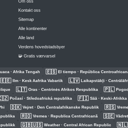
Om oss
Kontakt oss
Sitemap
Alle kontinenter
Alle land
Verdens hovedstadsbyer
🧩 Gratis værvarsel
🇪🇸
uaca · Afrika Tengah
El tiempo · República Centroafrican
🇪🇪
🇱🇻
Ilm · Kesk Aafrika Vabariik
Laikapstākļi · Centrālāfr
🇱🇹
🇵🇱
blique
Oras · Centrinės Afrikos Respublika
Pogod
🇿
🇫🇮
Počasí · Středoafrická republika
Sää · Keski-Afrikka
🇩🇰
🇷🇸
Phi
Vejret · Den Centralafrikanske Republik
Vreme
🇷🇴
🇸🇪
epublika
Vremea · Republica Centrafricană
Vädret
🇬🇧🇺🇸
🇳🇱
epublikk
Weather · Central African Republic