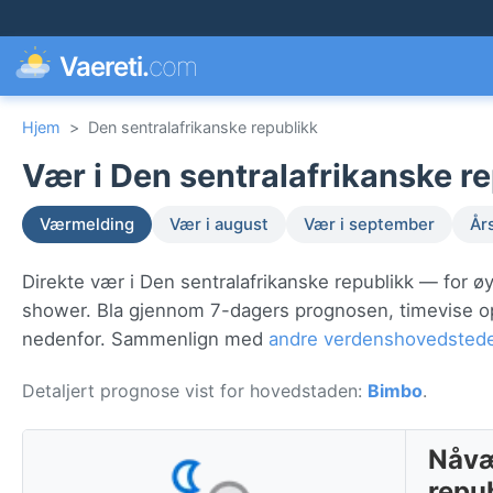
Vaereti.
com
Hjem
>
Den sentralafrikanske republikk
Vær i Den sentralafrikanske re
Værmelding
Vær i august
Vær i september
År
Direkte vær i Den sentralafrikanske republikk — for 
shower. Bla gjennom 7-dagers prognosen, timevise oppd
nedenfor. Sammenlign med
andre verdenshovedsted
Detaljert prognose vist for hovedstaden:
Bimbo
.
Nåvæ
repu