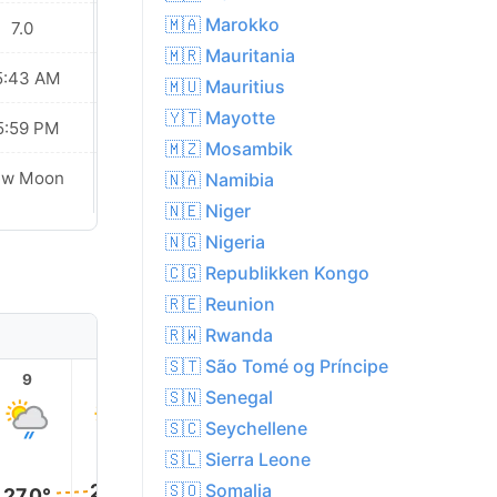
🇲🇦 Marokko
7.0
8.0
🇲🇷 Mauritania
5:43 AM
05:43 AM
🇲🇺 Mauritius
🇾🇹 Mayotte
5:59 PM
05:59 PM
🇲🇿 Mosambik
ew Moon
New Moon
🇳🇦 Namibia
🇳🇪 Niger
🇳🇬 Nigeria
🇨🇬 Republikken Kongo
🇷🇪 Reunion
🇷🇼 Rwanda
🇸🇹 São Tomé og Príncipe
9
10
11
12
13
14
🇸🇳 Senegal
🇸🇨 Seychellene
🇸🇱 Sierra Leone
28.0°
28.0°
28.0°
🇸🇴 Somalia
28.0°
27.0°