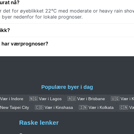
urat nå?
er det for øyeblikket 22°C med moderate or heavy rain sho
e byer nedenfor for lokale prognoser.
ikk?
k har værprognoser?
Populære byer i dag
Vær i Indore
🇳🇬 Vær i Lagos
🇦🇺 Vær i Brisbane
🇺🇬 Vær i 
 New Taipei City
🇨🇩 Vær i Kinshasa
🇮🇳 Vær i Kolkata
🇨🇳 V
Raske lenker