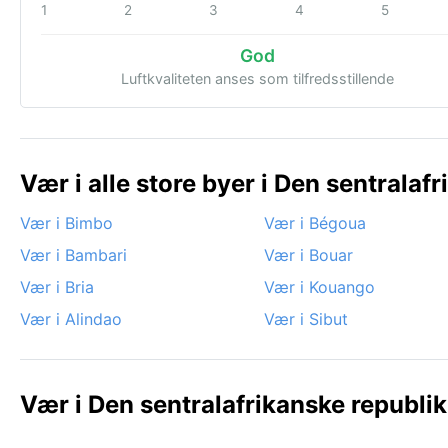
1
2
3
4
5
God
Luftkvaliteten anses som tilfredsstillende
Vær i alle store byer i Den sentralaf
Vær i Bimbo
Vær i Bégoua
Vær i Bambari
Vær i Bouar
Vær i Bria
Vær i Kouango
Vær i Alindao
Vær i Sibut
Vær i Den sentralafrikanske republik