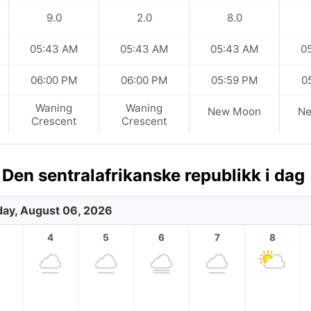
9.0
2.0
8.0
05:43 AM
05:43 AM
05:43 AM
0
06:00 PM
06:00 PM
05:59 PM
0
Waning
Waning
New Moon
N
Crescent
Crescent
en sentralafrikanske republikk i dag
ay, August 06, 2026
4
5
6
7
8