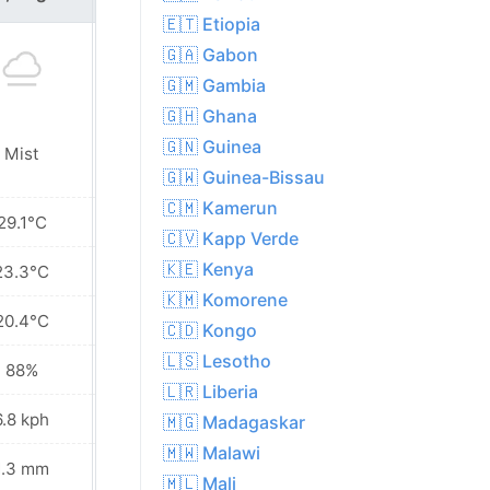
🇪🇹 Etiopia
🇬🇦 Gabon
🇬🇲 Gambia
🇬🇭 Ghana
🇬🇳 Guinea
Mist
Sunny
🇬🇼 Guinea-Bissau
🇨🇲 Kamerun
29.1°C
31.6°C
🇨🇻 Kapp Verde
🇰🇪 Kenya
23.3°C
24.2°C
🇰🇲 Komorene
20.4°C
20.3°C
🇨🇩 Kongo
🇱🇸 Lesotho
88%
85%
🇱🇷 Liberia
6.8 kph
11.2 kph
🇲🇬 Madagaskar
🇲🇼 Malawi
1.3 mm
7.1 mm
🇲🇱 Mali