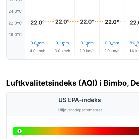
24.0°C
22.0°
22.0°
22.0°
22.0°
22.
22.0°C
19.0°C
0.0 mm
0.1 mm
0.1 mm
0.0 mm
18% R
↑
↑
↑
↑
4.0 km/h
3.0 km/h
2.0 km/h
2.0 km/h
1.0 k
Luftkvalitetsindeks (AQI) i Bimbo, D
US EPA-indeks
Miljøverndepartementet
1