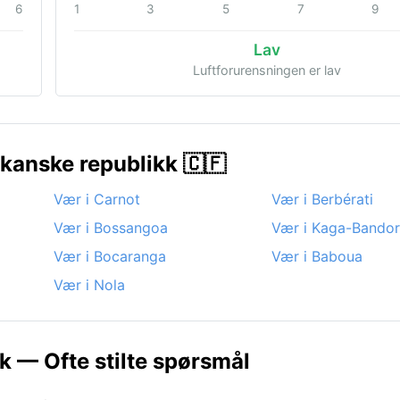
6
1
3
5
7
9
Lav
Luftforurensningen er lav
rikanske republikk 🇨🇫
Vær i Carnot
Vær i Berbérati
Vær i Bossangoa
Vær i Kaga-Bando
Vær i Bocaranga
Vær i Baboua
Vær i Nola
k — Ofte stilte spørsmål