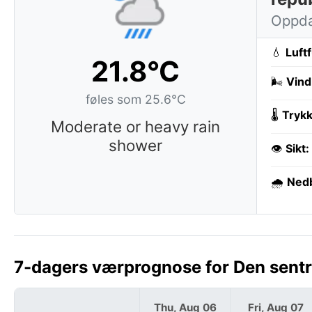
Oppda
💧
Luft
21.8°C
🌬️
Vind
føles som 25.6°C
🌡️
Trykk
Moderate or heavy rain
shower
👁️
Sikt:
🌧️
Ned
7-dagers værprognose for Den sentr
Thu, Aug 06
Fri, Aug 07