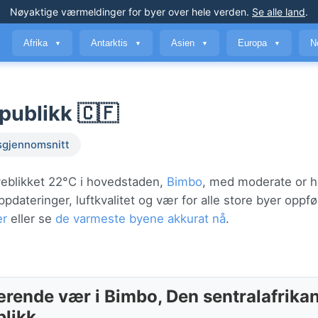
Nøyaktige værmeldinger
for byer over hele verden
.
Se alle land
.
Afrika
Antarktis
Asien
Europa
N
▼
▼
▼
▼
publikk 🇨🇫
sgjennomsnitt
øyeblikket 22°C i hovedstaden,
Bimbo
, med moderate or h
ateringer, luftkvalitet og vær for alle store byer oppfø
er
eller se
de varmeste byene akkurat nå
.
rende vær i Bimbo, Den sentralafrika
blikk