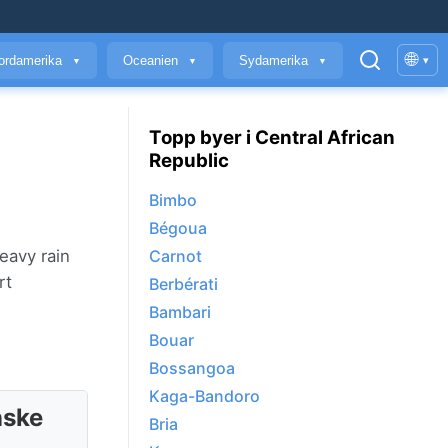
🌐
ordamerika
Oceanien
Sydamerika
▾
▼
▼
▼
Topp byer i Central African
Republic
Bimbo
Bégoua
eavy rain
Carnot
rt
Berbérati
Bambari
Bouar
Bossangoa
Kaga-Bandoro
nske
Bria