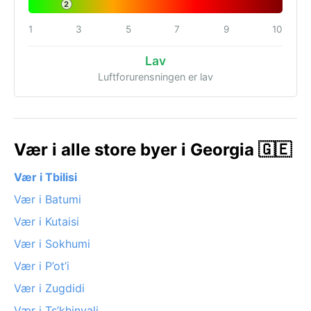
2
1
3
5
7
9
10
Lav
Luftforurensningen er lav
Vær i alle store byer i Georgia 🇬🇪
Vær i Tbilisi
Vær i Batumi
Vær i Kutaisi
Vær i Sokhumi
Vær i P’ot’i
Vær i Zugdidi
Vær i Ts’khinvali