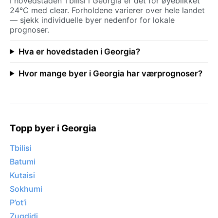
I hovedstaden Tbilisi i Georgia er det for øyeblikket
24°C med clear. Forholdene varierer over hele landet
— sjekk individuelle byer nedenfor for lokale
prognoser.
Hva er hovedstaden i Georgia?
Hvor mange byer i Georgia har værprognoser?
Topp byer i Georgia
Tbilisi
Batumi
Kutaisi
Sokhumi
P’ot’i
Zugdidi