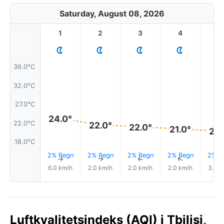
Saturday, August 08, 2026
1
2
3
4
5
36.0°C
32.0°C
27.0°C
24.0°
22.0°C
22.0°
22.0°
21.0°
20.
18.0°C
2% Regn
2% Regn
2% Regn
2% Regn
2% R
↑
↑
↑
↑
6.0 km/h
2.0 km/h
2.0 km/h
2.0 km/h
3.0 k
Luftkvalitetsindeks (AQI) i Tbilisi,