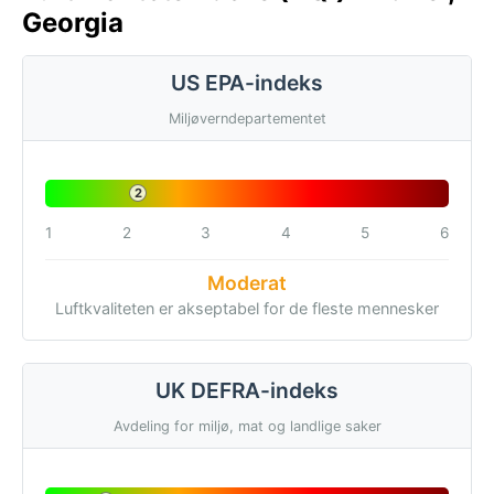
Georgia
US EPA-indeks
Miljøverndepartementet
2
1
2
3
4
5
6
Moderat
Luftkvaliteten er akseptabel for de fleste mennesker
UK DEFRA-indeks
Avdeling for miljø, mat og landlige saker