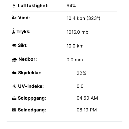
💧
Luftfuktighet:
64%
🌬️
Vind:
10.4 kph (323°)
🌡️
Trykk:
1016.0 mb
👁️
Sikt:
10.0 km
🌧️
Nedbør:
0.0 mm
☁️
Skydekke:
22%
☀️
UV-indeks:
0.0
🌅
Soloppgang:
04:50 AM
🌇
Solnedgang:
08:19 PM