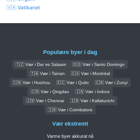
🇻🇦 Vatikanet
Populære byer i dag
🇹🇿 Vær i Dar es Salaam
🇩🇴 Vær i Santo Domingo
🇹🇼 Vær i Tainan
🇨🇦 Vær i Montréal
🇨🇳 Vær i Huizhou
🇪🇨 Vær i Quito
🇨🇳 Vær i Zunyi
🇨🇳 Vær i Qingdao
🇮🇳 Vær i Indore
🇮🇳 Vær i Chennai
🇮🇳 Vær i Kallakurichi
🇮🇳 Vær i Coimbatore
Vær ekstremt
Varme byer akkurat nå