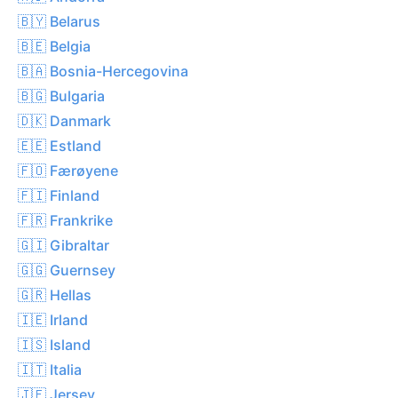
🇧🇾 Belarus
🇧🇪 Belgia
🇧🇦 Bosnia-Hercegovina
🇧🇬 Bulgaria
🇩🇰 Danmark
🇪🇪 Estland
🇫🇴 Færøyene
🇫🇮 Finland
🇫🇷 Frankrike
🇬🇮 Gibraltar
🇬🇬 Guernsey
🇬🇷 Hellas
🇮🇪 Irland
🇮🇸 Island
🇮🇹 Italia
🇯🇪 Jersey