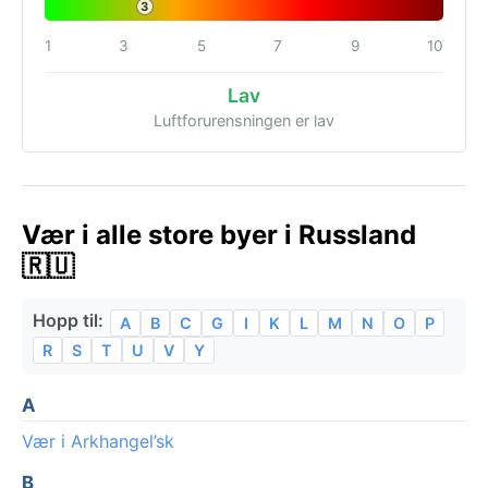
3
1
3
5
7
9
10
Lav
Luftforurensningen er lav
Vær i alle store byer i Russland
🇷🇺
Hopp til:
A
B
C
G
I
K
L
M
N
O
P
R
S
T
U
V
Y
A
Vær i Arkhangel’sk
B