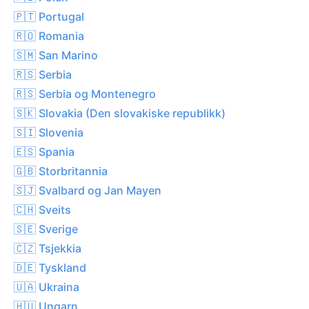
🇵🇹 Portugal
🇷🇴 Romania
🇸🇲 San Marino
🇷🇸 Serbia
🇷🇸 Serbia og Montenegro
🇸🇰 Slovakia (Den slovakiske republikk)
🇸🇮 Slovenia
🇪🇸 Spania
🇬🇧 Storbritannia
🇸🇯 Svalbard og Jan Mayen
🇨🇭 Sveits
🇸🇪 Sverige
🇨🇿 Tsjekkia
🇩🇪 Tyskland
🇺🇦 Ukraina
🇭🇺 Ungarn