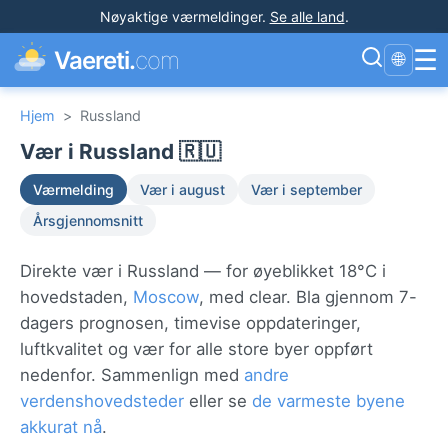
Nøyaktige værmeldinger
.
Se alle land
.
☰
Vaereti.
com
🌐
Hjem
>
Russland
Vær i Russland 🇷🇺
Værmelding
Vær i august
Vær i september
Årsgjennomsnitt
Direkte vær i Russland — for øyeblikket 18°C i
hovedstaden,
Moscow
, med clear. Bla gjennom 7-
dagers prognosen, timevise oppdateringer,
luftkvalitet og vær for alle store byer oppført
nedenfor. Sammenlign med
andre
verdenshovedsteder
eller se
de varmeste byene
akkurat nå
.