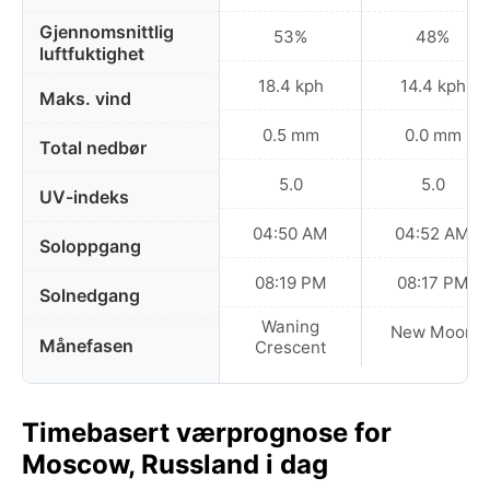
Gjennomsnittlig
53%
48%
luftfuktighet
18.4 kph
14.4 kph
Maks. vind
0.5 mm
0.0 mm
Total nedbør
5.0
5.0
UV-indeks
04:50 AM
04:52 AM
Soloppgang
08:19 PM
08:17 PM
Solnedgang
Waning
New Moon
Månefasen
Crescent
Timebasert værprognose for
Moscow, Russland i dag