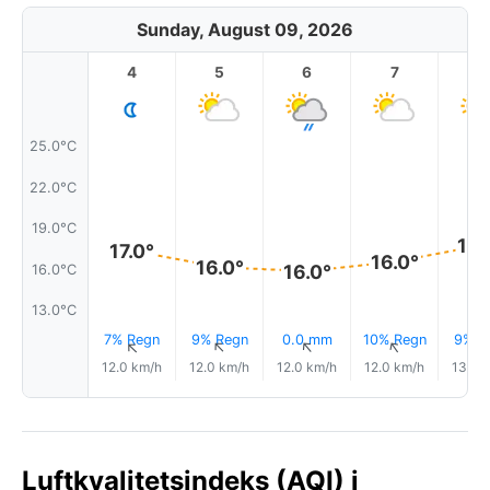
Sunday, August 09, 2026
4
5
6
7
8
25.0°C
22.0°C
19.0°C
18.
17.0°
16.0°
16.0°
16.0°
16.0°C
13.0°C
7% Regn
9% Regn
0.0 mm
10% Regn
9% R
↑
↑
↑
↑
12.0 km/h
12.0 km/h
12.0 km/h
12.0 km/h
13.0 
Luftkvalitetsindeks (AQI) i