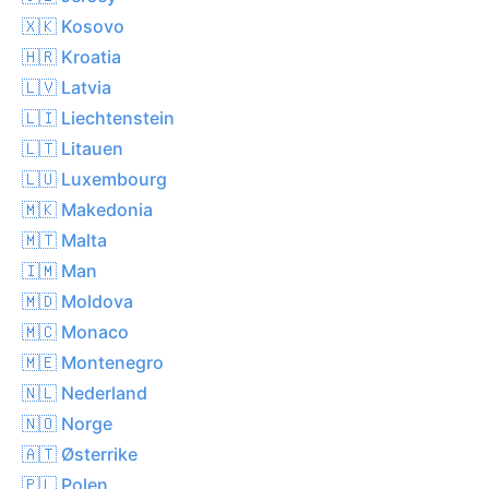
🇽🇰 Kosovo
🇭🇷 Kroatia
🇱🇻 Latvia
🇱🇮 Liechtenstein
🇱🇹 Litauen
🇱🇺 Luxembourg
🇲🇰 Makedonia
🇲🇹 Malta
🇮🇲 Man
🇲🇩 Moldova
🇲🇨 Monaco
🇲🇪 Montenegro
🇳🇱 Nederland
🇳🇴 Norge
🇦🇹 Østerrike
🇵🇱 Polen