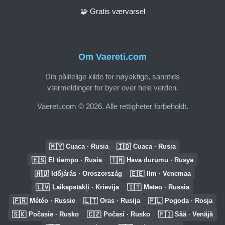
🧩 Gratis værvarsel
Om Vaereti.com
Din pålitelige kilde for nøyaktige, sanntids
værmeldinger for byer over hele verden.
Vaereti.com © 2026. Alle rettigheter forbeholdt.
🇲🇾
🇮🇩
Cuaca · Rusia
Cuaca · Rusia
🇪🇸
🇹🇷
El tiempo · Rusia
Hava durumu · Rusya
🇭🇺
🇪🇪
Időjárás · Oroszország
Ilm · Venemaa
🇱🇻
🇮🇹
Laikapstākļi · Krievija
Meteo · Russia
🇫🇷
🇱🇹
🇵🇱
Météo · Russie
Oras · Rusija
Pogoda · Rosja
🇸🇰
🇨🇿
🇫🇮
Počasie · Rusko
Počasí · Rusko
Sää · Venäjä