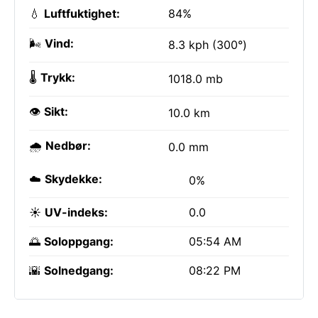
💧
Luftfuktighet:
84%
🌬️
Vind:
8.3 kph (300°)
🌡️
Trykk:
1018.0 mb
👁️
Sikt:
10.0 km
🌧️
Nedbør:
0.0 mm
☁️
Skydekke:
0%
☀️
UV-indeks:
0.0
🌅
Soloppgang:
05:54 AM
🌇
Solnedgang:
08:22 PM