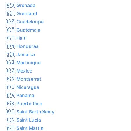
🇬🇩 Grenada
🇬🇱 Grønland
🇬🇵 Guadeloupe
🇬🇹 Guatemala
🇭🇹 Haiti
🇭🇳 Honduras
🇯🇲 Jamaica
🇲🇶 Martinique
🇲🇽 Mexico
🇲🇸 Montserrat
🇳🇮 Nicaragua
🇵🇦 Panama
🇵🇷 Puerto Rico
🇧🇱 Saint Barthélemy
🇱🇨 Saint Lucia
🇲🇫 Saint Martin