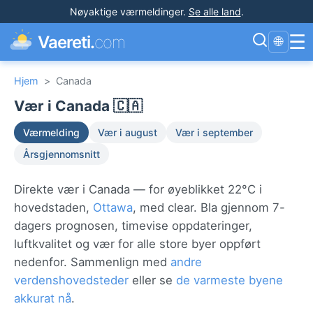
Nøyaktige værmeldinger
.
Se alle land
.
☰
Vaereti.
com
🌐
Hjem
>
Canada
Vær i Canada 🇨🇦
Værmelding
Vær i august
Vær i september
Årsgjennomsnitt
Direkte vær i Canada — for øyeblikket 22°C i
hovedstaden,
Ottawa
, med clear. Bla gjennom 7-
dagers prognosen, timevise oppdateringer,
luftkvalitet og vær for alle store byer oppført
nedenfor. Sammenlign med
andre
verdenshovedsteder
eller se
de varmeste byene
akkurat nå
.