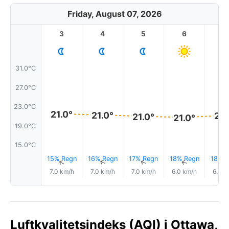
Friday, August 07, 2026
3
4
5
6
7
31.0°C
27.0°C
23.0°C
21.0°
21.0°
21.
21.0°
21.0°
19.0°C
15.0°C
15% Regn
16% Regn
17% Regn
18% Regn
18% R
↑
↑
↑
↑
7.0 km/h
7.0 km/h
7.0 km/h
6.0 km/h
6.0 k
Luftkvalitetsindeks (AQI) i Ottawa,