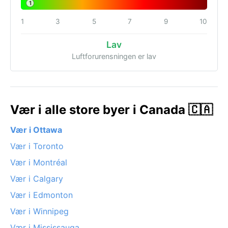
1
1
3
5
7
9
10
Lav
Luftforurensningen er lav
Vær i alle store byer i Canada 🇨🇦
Vær i Ottawa
Vær i Toronto
Vær i Montréal
Vær i Calgary
Vær i Edmonton
Vær i Winnipeg
Vær i Mississauga