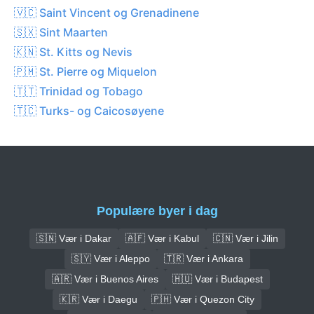
🇻🇨 Saint Vincent og Grenadinene
🇸🇽 Sint Maarten
🇰🇳 St. Kitts og Nevis
🇵🇲 St. Pierre og Miquelon
🇹🇹 Trinidad og Tobago
🇹🇨 Turks- og Caicosøyene
Populære byer i dag
🇸🇳 Vær i Dakar
🇦🇫 Vær i Kabul
🇨🇳 Vær i Jilin
🇸🇾 Vær i Aleppo
🇹🇷 Vær i Ankara
🇦🇷 Vær i Buenos Aires
🇭🇺 Vær i Budapest
🇰🇷 Vær i Daegu
🇵🇭 Vær i Quezon City