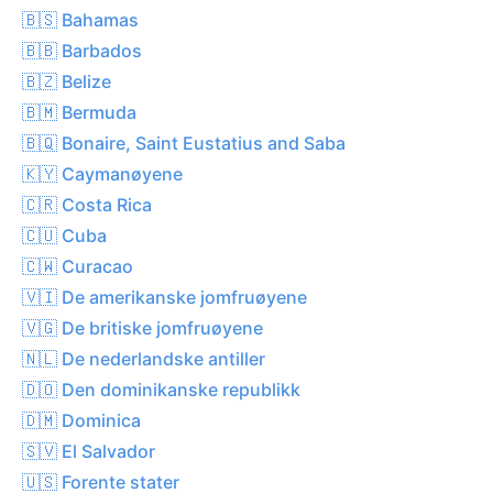
🇧🇸 Bahamas
🇧🇧 Barbados
🇧🇿 Belize
🇧🇲 Bermuda
🇧🇶 Bonaire, Saint Eustatius and Saba
🇰🇾 Caymanøyene
🇨🇷 Costa Rica
🇨🇺 Cuba
🇨🇼 Curacao
🇻🇮 De amerikanske jomfruøyene
🇻🇬 De britiske jomfruøyene
🇳🇱 De nederlandske antiller
🇩🇴 Den dominikanske republikk
🇩🇲 Dominica
🇸🇻 El Salvador
🇺🇸 Forente stater