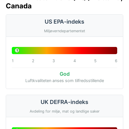
Canada
US EPA-indeks
Miljøverndepartementet
1
1
2
3
4
5
6
God
Luftkvaliteten anses som tilfredsstillende
UK DEFRA-indeks
Avdeling for miljø, mat og landlige saker