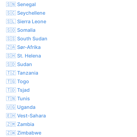
🇸🇳 Senegal
🇸🇨 Seychellene
🇸🇱 Sierra Leone
🇸🇴 Somalia
🇸🇸 South Sudan
🇿🇦 Sør-Afrika
🇸🇭 St. Helena
🇸🇩 Sudan
🇹🇿 Tanzania
🇹🇬 Togo
🇹🇩 Tsjad
🇹🇳 Tunis
🇺🇬 Uganda
🇪🇭 Vest-Sahara
🇿🇲 Zambia
🇿🇼 Zimbabwe