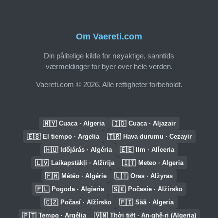
Om Vaereti.com
Din pålitelige kilde for nøyaktige, sanntids
værmeldinger for byer over hele verden.
Vaereti.com © 2026. Alle rettigheter forbeholdt.
🇲🇾
🇮🇩
Cuaca · Algeria
Cuaca · Aljazair
🇪🇸
🇹🇷
El tiempo · Argelia
Hava durumu · Cezayir
🇭🇺
🇪🇪
Időjárás · Algéria
Ilm · AlĪeeria
🇱🇻
🇮🇹
Laikapstākļi · Alžīrija
Meteo · Algeria
🇫🇷
🇱🇹
Météo · Algérie
Oras · Alžyras
🇵🇱
🇸🇰
Pogoda · Algieria
Počasie · Alžírsko
🇨🇿
🇫🇮
Počasí · Alžírsko
Sää · Algeria
🇵🇹
🇻🇳
Tempo · Argélia
Thời tiết · An-ghê-ri (Algeria)