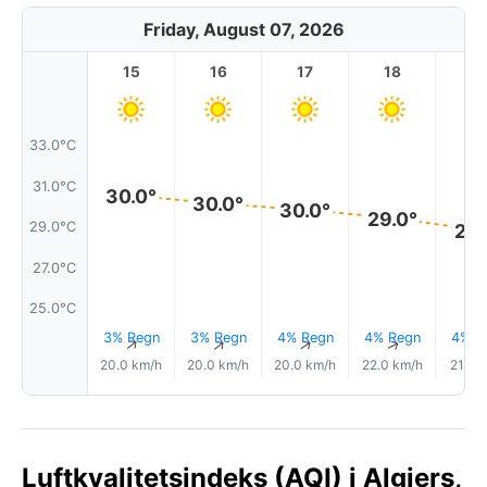
Friday, August 07, 2026
15
16
17
18
1
33.0°C
31.0°C
30.0°
30.0°
30.0°
29.0°
29.0°C
29.
27.0°C
25.0°C
3% Regn
3% Regn
4% Regn
4% Regn
4% R
↑
↑
↑
↑
20.0 km/h
20.0 km/h
20.0 km/h
22.0 km/h
21.0 
Luftkvalitetsindeks (AQI) i Algiers,