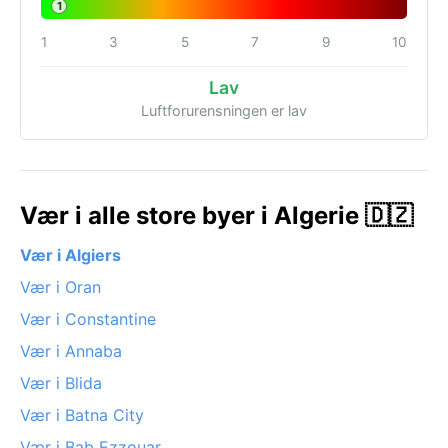
1
1
3
5
7
9
10
Lav
Luftforurensningen er lav
Vær i alle store byer i Algerie 🇩🇿
Vær i Algiers
Vær i Oran
Vær i Constantine
Vær i Annaba
Vær i Blida
Vær i Batna City
Vær i Bab Ezzouar