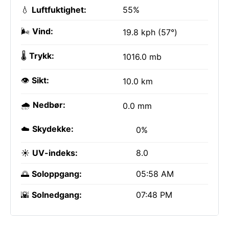
💧
Luftfuktighet:
55%
🌬️
Vind:
19.8 kph (57°)
🌡️
Trykk:
1016.0 mb
👁️
Sikt:
10.0 km
🌧️
Nedbør:
0.0 mm
☁️
Skydekke:
0%
☀️
UV-indeks:
8.0
🌅
Soloppgang:
05:58 AM
🌇
Solnedgang:
07:48 PM