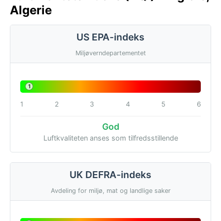
Algerie
US EPA-indeks
Miljøverndepartementet
1
1
2
3
4
5
6
God
Luftkvaliteten anses som tilfredsstillende
UK DEFRA-indeks
Avdeling for miljø, mat og landlige saker