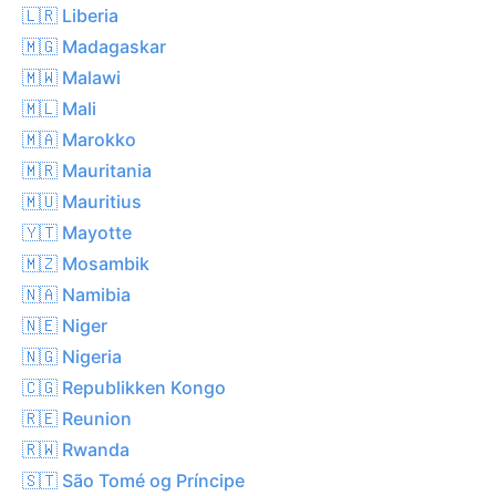
🇱🇷 Liberia
🇲🇬 Madagaskar
🇲🇼 Malawi
🇲🇱 Mali
🇲🇦 Marokko
🇲🇷 Mauritania
🇲🇺 Mauritius
🇾🇹 Mayotte
🇲🇿 Mosambik
🇳🇦 Namibia
🇳🇪 Niger
🇳🇬 Nigeria
🇨🇬 Republikken Kongo
🇷🇪 Reunion
🇷🇼 Rwanda
🇸🇹 São Tomé og Príncipe