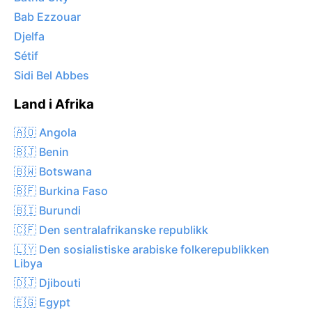
Bab Ezzouar
Djelfa
Sétif
Sidi Bel Abbes
Land i Afrika
🇦🇴 Angola
🇧🇯 Benin
🇧🇼 Botswana
🇧🇫 Burkina Faso
🇧🇮 Burundi
🇨🇫 Den sentralafrikanske republikk
🇱🇾 Den sosialistiske arabiske folkerepublikken
Libya
🇩🇯 Djibouti
🇪🇬 Egypt