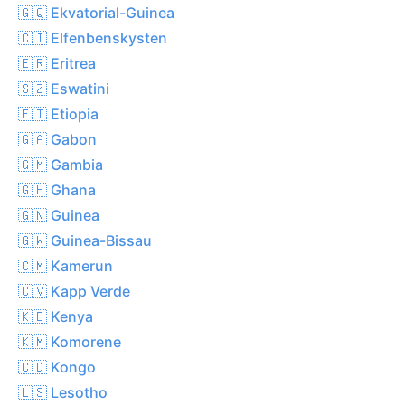
🇬🇶 Ekvatorial-Guinea
🇨🇮 Elfenbenskysten
🇪🇷 Eritrea
🇸🇿 Eswatini
🇪🇹 Etiopia
🇬🇦 Gabon
🇬🇲 Gambia
🇬🇭 Ghana
🇬🇳 Guinea
🇬🇼 Guinea-Bissau
🇨🇲 Kamerun
🇨🇻 Kapp Verde
🇰🇪 Kenya
🇰🇲 Komorene
🇨🇩 Kongo
🇱🇸 Lesotho