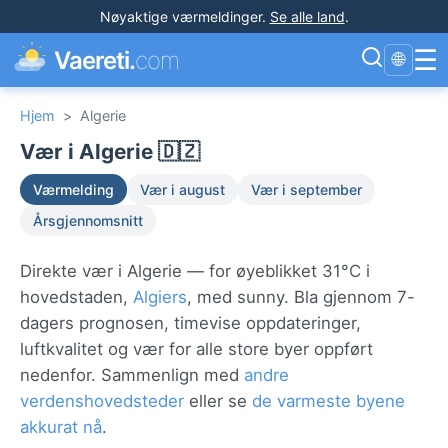
Nøyaktige værmeldinger
.
Se alle land
.
☰
Vaereti.
com
🌐
Hjem
>
Algerie
Vær i Algerie 🇩🇿
Værmelding
Vær i august
Vær i september
Årsgjennomsnitt
Direkte vær i Algerie — for øyeblikket 31°C i
hovedstaden,
Algiers
, med sunny. Bla gjennom 7-
dagers prognosen, timevise oppdateringer,
luftkvalitet og vær for alle store byer oppført
nedenfor. Sammenlign med
andre
verdenshovedsteder
eller se
de varmeste byene
akkurat nå
.