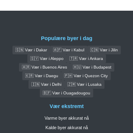
Populære byer i dag
🇸🇳 Vær i Dakar
🇦🇫 Vær i Kabul
🇨🇳 Vær i Jilin
🇸🇾 Vær i Aleppo
🇹🇷 Vær i Ankara
🇦🇷 Vær i Buenos Aires
🇭🇺 Vær i Budapest
🇰🇷 Vær i Daegu
🇵🇭 Vær i Quezon City
🇮🇳 Vær i Delhi
🇿🇲 Vær i Lusaka
🇧🇫 Vær i Ouagadougou
Vær ekstremt
Varme byer akkurat nå
Kalde byer akkurat nå