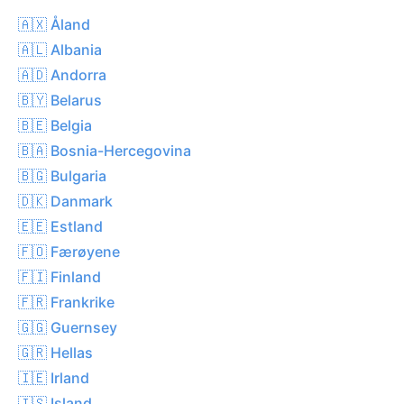
🇦🇽 Åland
🇦🇱 Albania
🇦🇩 Andorra
🇧🇾 Belarus
🇧🇪 Belgia
🇧🇦 Bosnia-Hercegovina
🇧🇬 Bulgaria
🇩🇰 Danmark
🇪🇪 Estland
🇫🇴 Færøyene
🇫🇮 Finland
🇫🇷 Frankrike
🇬🇬 Guernsey
🇬🇷 Hellas
🇮🇪 Irland
🇮🇸 Island