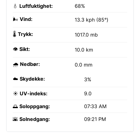
💧
Luftfuktighet:
68%
🌬️
Vind:
13.3 kph (85°)
🌡️
Trykk:
1017.0 mb
👁️
Sikt:
10.0 km
🌧️
Nedbør:
0.0 mm
☁️
Skydekke:
3%
☀️
UV-indeks:
9.0
🌅
Soloppgang:
07:33 AM
🌇
Solnedgang:
09:21 PM