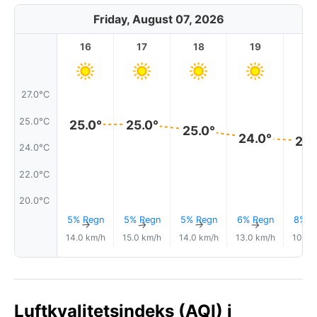
Friday, August 07, 2026
16
17
18
19
2
27.0°C
25.0°C
25.0°
25.0°
25.0°
24.0°
24.
24.0°C
22.0°C
20.0°C
5% Regn
5% Regn
5% Regn
6% Regn
8% R
↑
↑
↑
↑
14.0 km/h
15.0 km/h
14.0 km/h
13.0 km/h
10.0 
Luftkvalitetsindeks (AQI) i