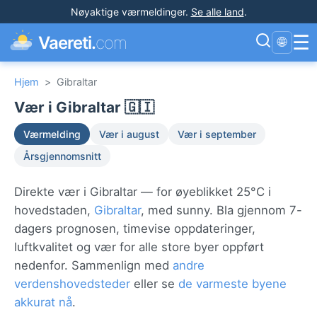
Nøyaktige værmeldinger
.
Se alle land
.
☰
Vaereti.
com
🌐
Hjem
>
Gibraltar
Vær i Gibraltar 🇬🇮
Værmelding
Vær i august
Vær i september
Årsgjennomsnitt
Direkte vær i Gibraltar — for øyeblikket 25°C i
hovedstaden,
Gibraltar
, med sunny. Bla gjennom 7-
dagers prognosen, timevise oppdateringer,
luftkvalitet og vær for alle store byer oppført
nedenfor. Sammenlign med
andre
verdenshovedsteder
eller se
de varmeste byene
akkurat nå
.