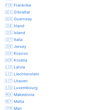
🇫🇷 Frankrike
🇬🇮 Gibraltar
🇬🇬 Guernsey
🇮🇪 Irland
🇮🇸 Island
🇮🇹 Italia
🇯🇪 Jersey
🇽🇰 Kosovo
🇭🇷 Kroatia
🇱🇻 Latvia
🇱🇮 Liechtenstein
🇱🇹 Litauen
🇱🇺 Luxembourg
🇲🇰 Makedonia
🇲🇹 Malta
🇮🇲 Man