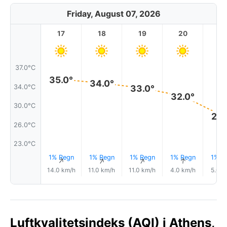
Friday, August 07, 2026
17
18
19
20
2
37.0°C
35.0°
34.0°
34.0°C
33.0°
32.0°
30.0°C
28.
26.0°C
23.0°C
1% Regn
1% Regn
1% Regn
1% Regn
1% R
↑
↑
↑
↑
14.0 km/h
11.0 km/h
11.0 km/h
4.0 km/h
5.0 k
Luftkvalitetsindeks (AQI) i Athens,