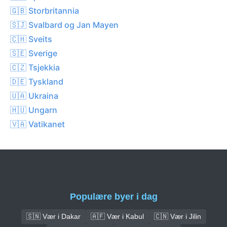
🇬🇧 Storbritannia
🇸🇯 Svalbard og Jan Mayen
🇨🇭 Sveits
🇸🇪 Sverige
🇨🇿 Tsjekkia
🇩🇪 Tyskland
🇺🇦 Ukraina
🇭🇺 Ungarn
🇻🇦 Vatikanet
Populære byer i dag
🇸🇳 Vær i Dakar
🇦🇫 Vær i Kabul
🇨🇳 Vær i Jilin