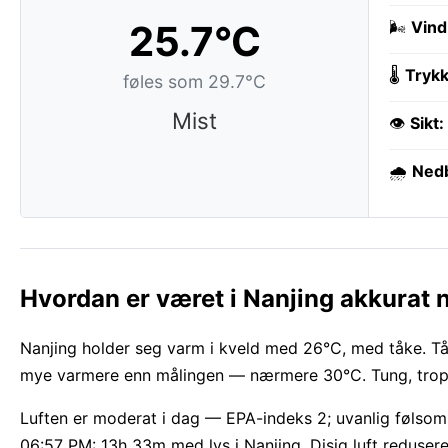
25.7°C
🌬️
Vind
🌡️
Trykk
føles som 29.7°C
Mist
👁️
Sikt:
🌧️
Ned
Hvordan er været i Nanjing akkurat 
Nanjing holder seg varm i kveld med 26°C, med tåke. Tåk
mye varmere enn målingen — nærmere 30°C. Tung, tropis
Luften er moderat i dag — EPA-indeks 2; uvanlig føls
06:57 PM: 13h 33m med lys i Nanjing. Disig luft reduserer