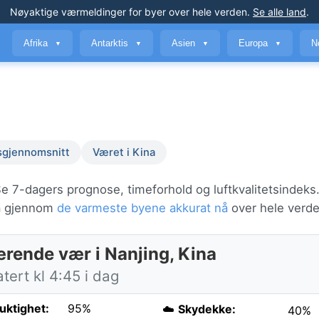
Nøyaktige værmeldinger
for byer over hele verden
.
Se alle land
.
Afrika
Antarktis
Asien
Europa
N
▼
▼
▼
▼
sgjennomsnitt
Været i Kina
Se 7-dagers prognose, timeforhold og luftkvalitetsindeks
bla gjennom
de varmeste byene akkurat nå
over hele verde
rende vær i Nanjing, Kina
ert kl 4:45 i dag
fuktighet:
95%
☁️
Skydekke:
40%