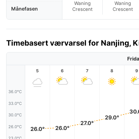
Waning
Waning
Månefasen
Crescent
Crescent
Timebasert værvarsel for Nanjing, Ki
Frid
5
6
7
8
9
36.0°C
33.0°C
30.
30.0°C
29.0°
27.0°
26.0°C
26.0°
26.0°
23.0°C