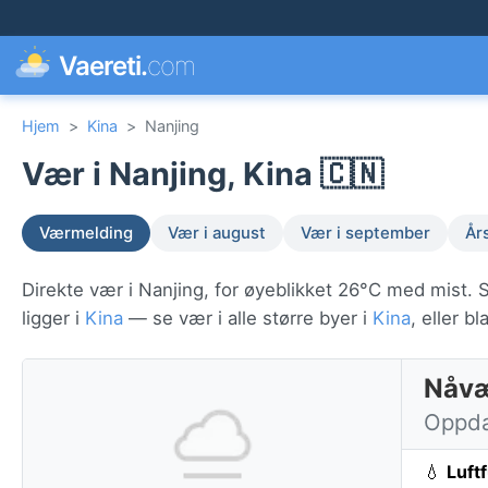
Vaereti.
com
Hjem
>
Kina
>
Nanjing
Vær i Nanjing, Kina 🇨🇳
Værmelding
Vær i august
Vær i september
År
Direkte vær i Nanjing, for øyeblikket 26°C med mist. 
ligger i
Kina
— se vær i alle større byer i
Kina
, eller 
Nåvæ
Oppdat
💧
Luft