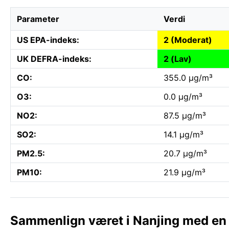
Parameter
Verdi
US EPA-indeks:
2 (Moderat)
UK DEFRA-indeks:
2 (Lav)
CO:
355.0 µg/m³
O3:
0.0 µg/m³
NO2:
87.5 µg/m³
SO2:
14.1 µg/m³
PM2.5:
20.7 µg/m³
PM10:
21.9 µg/m³
Sammenlign været i Nanjing med en