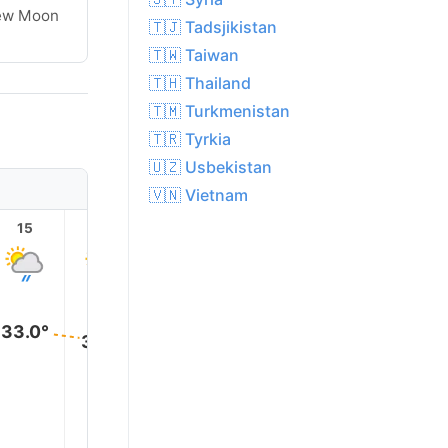
ew Moon
🇹🇯 Tadsjikistan
🇹🇼 Taiwan
🇹🇭 Thailand
🇹🇲 Turkmenistan
🇹🇷 Tyrkia
🇺🇿 Usbekistan
🇻🇳 Vietnam
15
16
17
18
19
20
33.0°
32.0°
31.0°
30.0°
28.0°
28.0°