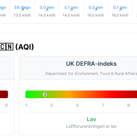
egn
5% Regn
0.0 mm
0.1 mm
0.0 mm
0.1 mm
↑
↑
↑
↑
↑
↑
km/h
13.0 km/h
14.0 km/h
14.0 km/h
16.0 km/h
16.0 km/h
🇨🇳 (AQI)
UK DEFRA-indeks
Department for Environment, Food & Rural Affair
2
6
1
3
5
7
9
Lav
Luftforurensningen er lav