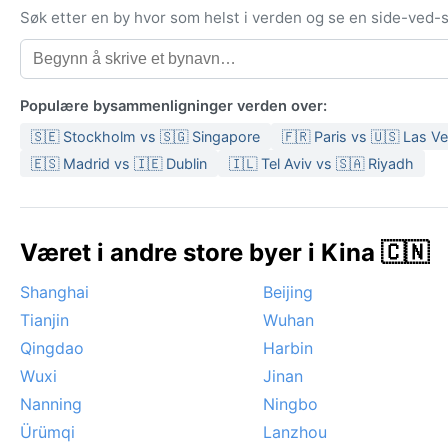
Søk etter en by hvor som helst i verden og se en side-ved
Populære bysammenligninger verden over:
🇸🇪 Stockholm vs 🇸🇬 Singapore
🇫🇷 Paris vs 🇺🇸 Las V
🇪🇸 Madrid vs 🇮🇪 Dublin
🇮🇱 Tel Aviv vs 🇸🇦 Riyadh
Været i andre store byer i Kina 🇨🇳
Shanghai
Beijing
Tianjin
Wuhan
Qingdao
Harbin
Wuxi
Jinan
Nanning
Ningbo
Ürümqi
Lanzhou