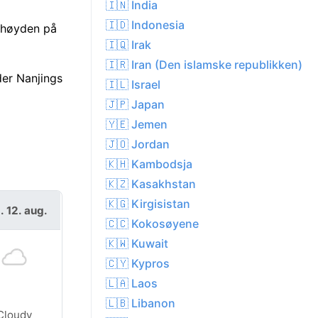
🇮🇳 India
🇮🇩 Indonesia
t-høyden på
🇮🇶 Irak
🇮🇷 Iran (Den islamske republikken)
er Nanjings
🇮🇱 Israel
🇯🇵 Japan
🇾🇪 Jemen
🇯🇴 Jordan
🇰🇭 Kambodsja
🇰🇿 Kasakhstan
🇰🇬 Kirgisistan
. 12. aug.
🇨🇨 Kokosøyene
🇰🇼 Kuwait
🇨🇾 Kypros
🇱🇦 Laos
🇱🇧 Libanon
Cloudy