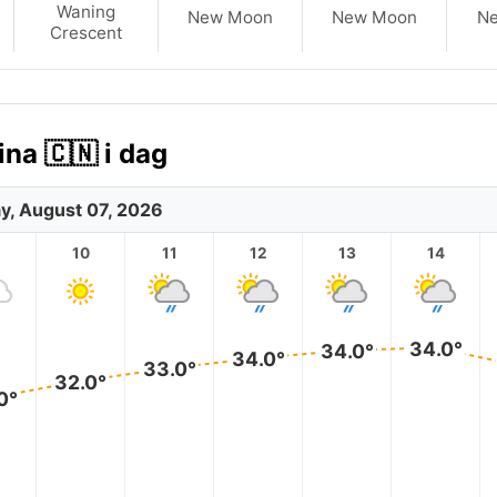
Waning
New Moon
New Moon
N
Crescent
na 🇨🇳 i dag
ay, August 07, 2026
10
11
12
13
14
34.0°
34.0°
34.0°
33.0°
32.0°
0°