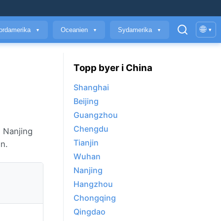
🌐
ordamerika
Oceanien
Sydamerika
▾
▼
▼
▼
Topp byer i China
Shanghai
Beijing
Guangzhou
Chengdu
. Nanjing
Tianjin
n.
Wuhan
Nanjing
Hangzhou
Chongqing
Qingdao