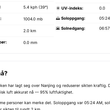
:
5.4 kph (39°)
☀️
UV-indeks:
0.0
🌅
Soloppgang:
05:2
:
1004.0 mb
🌇
Solnedgang:
06:5
2.0 km
bør:
0.0 mm
nå?
en har lagt seg over Nanjing og reduserer sikten kraftig. D
k luft akkurat nå — 95% luftfuktighet.
omme personer kan merke det. Soloppgang var 05:24 AM, so
 sikten til rundt 2 km.