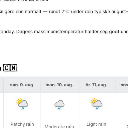
kjøligere enn normalt — rundt 7°C under den typiske augus
t Monday. Dagens maksimumstemperatur holder seg godt und
 🇨🇳
søn. 9. aug.
man. 10. aug.
tir. 11. aug.
ons
Patchy rain
Light rain
Moderate rain