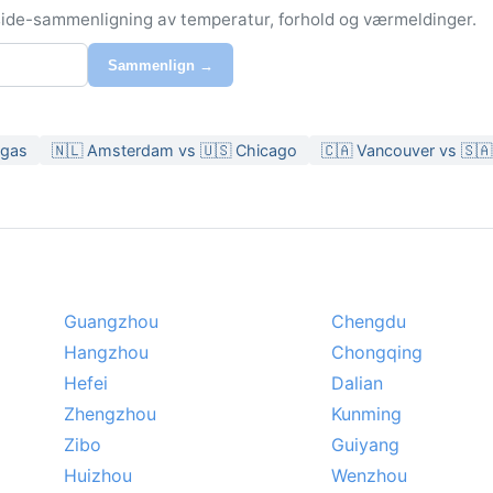
-side-sammenligning av temperatur, forhold og værmeldinger.
Sammenlign →
egas
🇳🇱 Amsterdam vs 🇺🇸 Chicago
🇨🇦 Vancouver vs 🇸🇦
Guangzhou
Chengdu
Hangzhou
Chongqing
Hefei
Dalian
Zhengzhou
Kunming
Zibo
Guiyang
Huizhou
Wenzhou