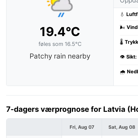
Oppdat
💧
Luft
19.4°C
🌬️
Vind
🌡️
Trykk
føles som 16.5°C
Patchy rain nearby
👁️
Sikt:
🌧️
Ned
7-dagers værprognose for Latvia (H
Fri, Aug 07
Sat, Aug 08