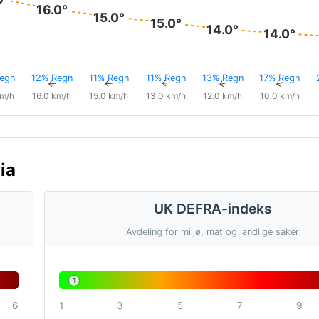
16.0°
15.0°
15.0°
14.0°
14.0°
egn
12% Regn
11% Regn
11% Regn
13% Regn
17% Regn
↑
↑
↑
↑
↑
↑
km/h
16.0 km/h
15.0 km/h
13.0 km/h
12.0 km/h
10.0 km/h
ia
UK DEFRA-indeks
Avdeling for miljø, mat og landlige saker
1
6
1
3
5
7
9