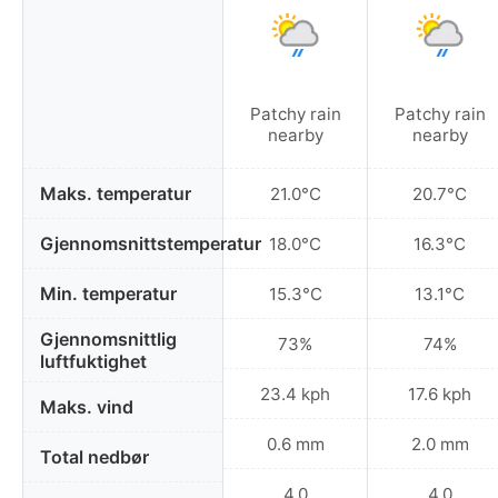
Patchy rain
Patchy rain
nearby
nearby
Maks. temperatur
21.0°C
20.7°C
Gjennomsnittstemperatur
18.0°C
16.3°C
Min. temperatur
15.3°C
13.1°C
Gjennomsnittlig
73%
74%
luftfuktighet
23.4 kph
17.6 kph
Maks. vind
0.6 mm
2.0 mm
Total nedbør
4.0
4.0