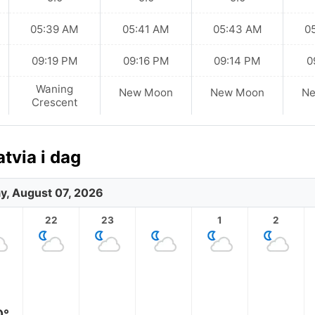
05:39 AM
05:41 AM
05:43 AM
0
09:19 PM
09:16 PM
09:14 PM
0
Waning
New Moon
New Moon
N
Crescent
tvia i dag
ay, August 07, 2026
1
22
23
1
2
0°