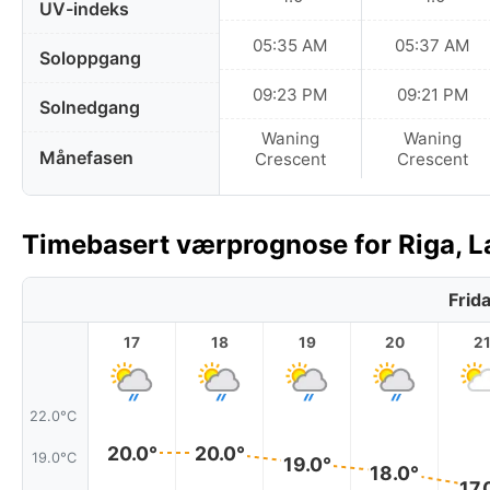
UV-indeks
05:35 AM
05:37 AM
Soloppgang
09:23 PM
09:21 PM
Solnedgang
Waning
Waning
Månefasen
Crescent
Crescent
Timebasert værprognose for Riga, La
Frid
17
18
19
20
2
22.0°C
20.0°
20.0°
19.0°C
19.0°
18.0°
17.