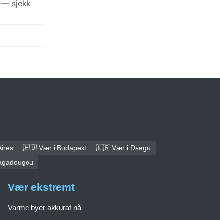
t — sjekk
Aires
🇭🇺 Vær i Budapest
🇰🇷 Vær i Daegu
uagadougou
Vær ekstremt
Varme byer akkurat nå