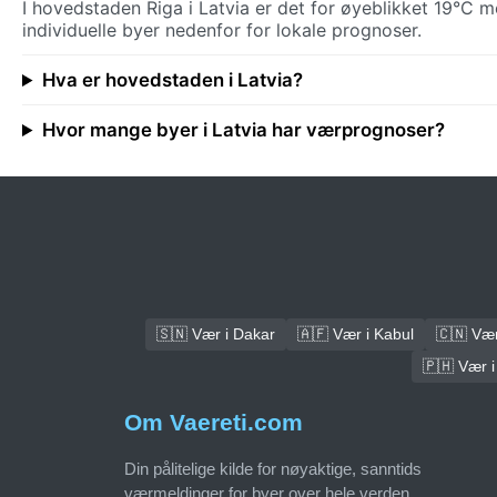
I hovedstaden Riga i Latvia er det for øyeblikket 19°C m
individuelle byer nedenfor for lokale prognoser.
Hva er hovedstaden i Latvia?
Hvor mange byer i Latvia har værprognoser?
🇸🇳 Vær i Dakar
🇦🇫 Vær i Kabul
🇨🇳 Vær 
🇵🇭 Vær i
Om Vaereti.com
Din pålitelige kilde for nøyaktige, sanntids
værmeldinger for byer over hele verden.