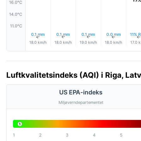
16.0°C
14.0°C
11.0°C
0.1 mm
0.1 mm
0.1 mm
0.0 mm
11% R
↑
↑
↑
↑
18.0 km/h
18.0 km/h
19.0 km/h
18.0 km/h
17.0 
Luftkvalitetsindeks (AQI) i Riga, Latv
US EPA-indeks
Miljøverndepartementet
1
1
2
3
4
5