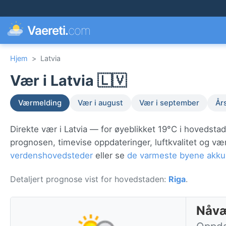
Vaereti.
com
Hjem
>
Latvia
Vær i Latvia 🇱🇻
Værmelding
Vær i august
Vær i september
År
Direkte vær i Latvia — for øyeblikket 19°C i hovedsta
prognosen, timevise oppdateringer, luftkvalitet og v
verdenshovedsteder
eller se
de varmeste byene akku
Detaljert prognose vist for hovedstaden:
Riga
.
Nåvæ