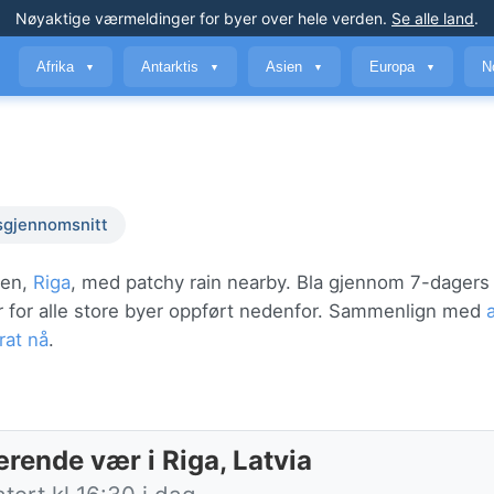
Nøyaktige værmeldinger
for byer over hele verden
.
Se alle land
.
Afrika
Antarktis
Asien
Europa
N
▼
▼
▼
▼
sgjennomsnitt
den,
Riga
, med patchy rain nearby. Bla gjennom 7-dagers
ær for alle store byer oppført nedenfor. Sammenlign med
rat nå
.
rende vær i Riga, Latvia