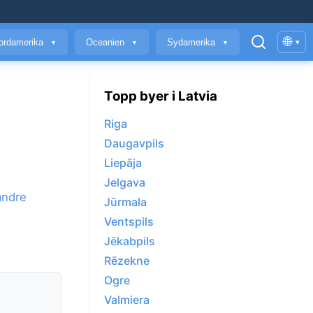
🌐
ordamerika
Oceanien
Sydamerika
▾
▼
▼
▼
Topp byer i Latvia
Riga
Daugavpils
Liepāja
Jelgava
andre
Jūrmala
Ventspils
Jēkabpils
Rēzekne
Ogre
Valmiera