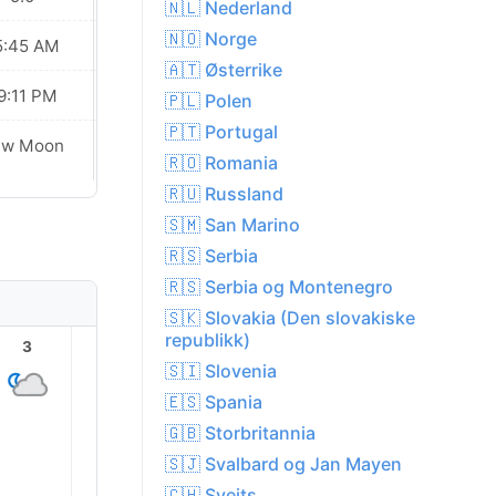
🇳🇱 Nederland
🇳🇴 Norge
5:45 AM
05:47 AM
🇦🇹 Østerrike
9:11 PM
09:09 PM
🇵🇱 Polen
🇵🇹 Portugal
ew Moon
New Moon
🇷🇴 Romania
🇷🇺 Russland
🇸🇲 San Marino
🇷🇸 Serbia
🇷🇸 Serbia og Montenegro
🇸🇰 Slovakia (Den slovakiske
republikk)
3
4
5
6
7
8
🇸🇮 Slovenia
🇪🇸 Spania
🇬🇧 Storbritannia
🇸🇯 Svalbard og Jan Mayen
🇨🇭 Sveits