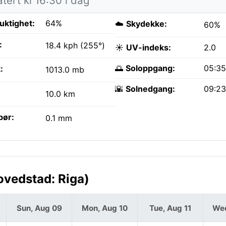
ert kl 16:30 i dag
fuktighet:
64%
☁️
Skydekke:
60%
:
18.4 kph (255°)
☀️
UV-indeks:
2.0
🌅
Soloppgang:
05:3
:
1013.0 mb
🌇
Solnedgang:
09:2
10.0 km
bør:
0.1 mm
ovedstad: Riga)
Sun, Aug 09
Mon, Aug 10
Tue, Aug 11
Wed