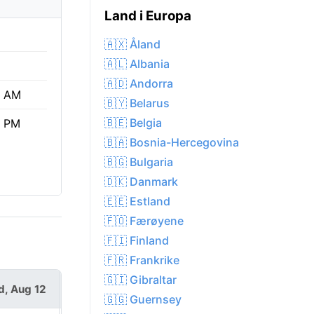
Land i Europa
🇦🇽 Åland
🇦🇱 Albania
🇦🇩 Andorra
5 AM
🇧🇾 Belarus
🇧🇪 Belgia
3 PM
🇧🇦 Bosnia-Hercegovina
🇧🇬 Bulgaria
🇩🇰 Danmark
🇪🇪 Estland
🇫🇴 Færøyene
🇫🇮 Finland
🇫🇷 Frankrike
🇬🇮 Gibraltar
, Aug 12
Thu, Aug 13
🇬🇬 Guernsey