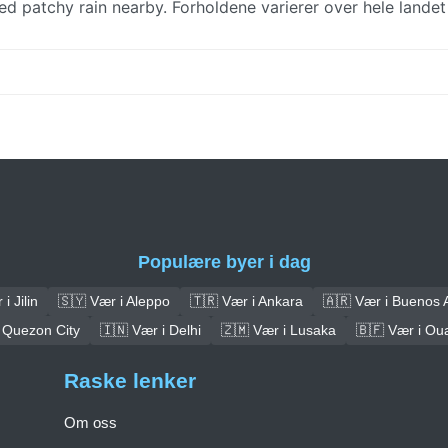
ed patchy rain nearby. Forholdene varierer over hele lande
Populære byer i dag
i Jilin
🇸🇾 Vær i Aleppo
🇹🇷 Vær i Ankara
🇦🇷 Vær i Buenos 
 Quezon City
🇮🇳 Vær i Delhi
🇿🇲 Vær i Lusaka
🇧🇫 Vær i O
Raske lenker
Om oss