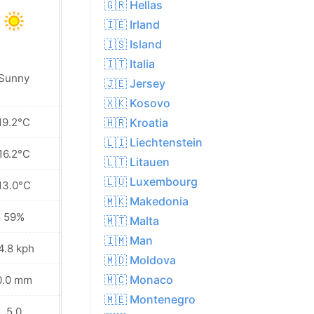
🇬🇷 Hellas
🇮🇪 Irland
🇮🇸 Island
🇮🇹 Italia
Sunny
Partly cloudy
🇯🇪 Jersey
🇽🇰 Kosovo
19.2°C
20.4°C
🇭🇷 Kroatia
🇱🇮 Liechtenstein
16.2°C
15.9°C
🇱🇹 Litauen
🇱🇺 Luxembourg
13.0°C
11.6°C
🇲🇰 Makedonia
59%
64%
🇲🇹 Malta
🇮🇲 Man
4.8 kph
11.2 kph
🇲🇩 Moldova
🇲🇨 Monaco
0.0 mm
0.0 mm
🇲🇪 Montenegro
5.0
6.0