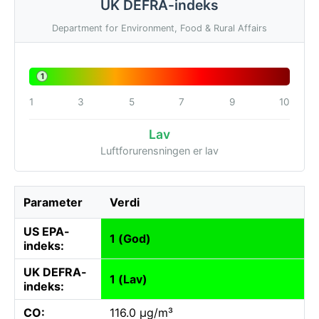
UK DEFRA-indeks
Department for Environment, Food & Rural Affairs
1
1
3
5
7
9
10
Lav
Luftforurensningen er lav
Parameter
Verdi
US EPA-
1 (God)
indeks:
UK DEFRA-
1 (Lav)
indeks:
CO:
116.0 µg/m³