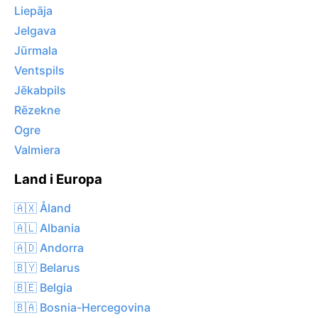
Liepāja
Jelgava
Jūrmala
Ventspils
Jēkabpils
Rēzekne
Ogre
Valmiera
Land i Europa
🇦🇽 Åland
🇦🇱 Albania
🇦🇩 Andorra
🇧🇾 Belarus
🇧🇪 Belgia
🇧🇦 Bosnia-Hercegovina