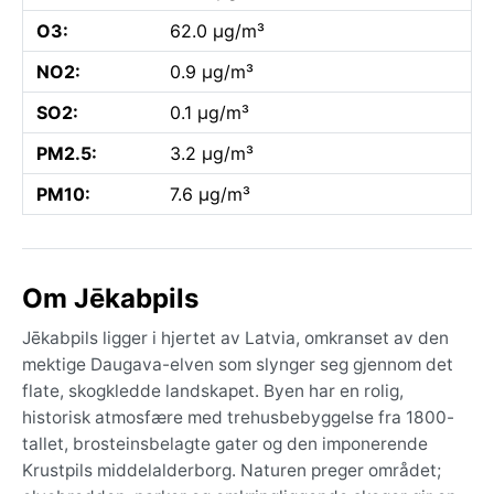
O3:
62.0 µg/m³
NO2:
0.9 µg/m³
SO2:
0.1 µg/m³
PM2.5:
3.2 µg/m³
PM10:
7.6 µg/m³
Om Jēkabpils
Jēkabpils ligger i hjertet av Latvia, omkranset av den
mektige Daugava-elven som slynger seg gjennom det
flate, skogkledde landskapet. Byen har en rolig,
historisk atmosfære med trehusbebyggelse fra 1800-
tallet, brosteinsbelagte gater og den imponerende
Krustpils middelalderborg. Naturen preger området;