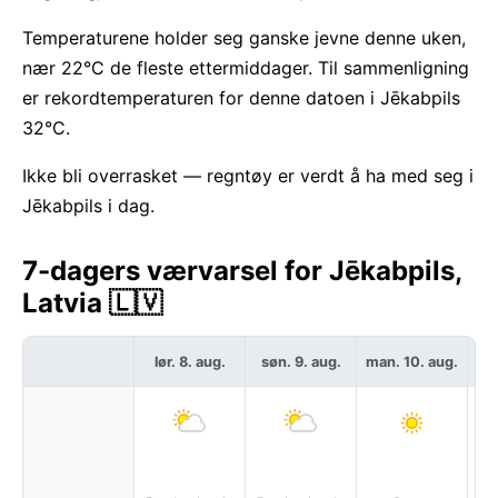
Temperaturene holder seg ganske jevne denne uken,
nær 22°C de fleste ettermiddager. Til sammenligning
er rekordtemperaturen for denne datoen i Jēkabpils
32°C.
Ikke bli overrasket — regntøy er verdt å ha med seg i
Jēkabpils i dag.
7-dagers værvarsel for Jēkabpils,
Latvia 🇱🇻
lør. 8. aug.
søn. 9. aug.
man. 10. aug.
ti
P