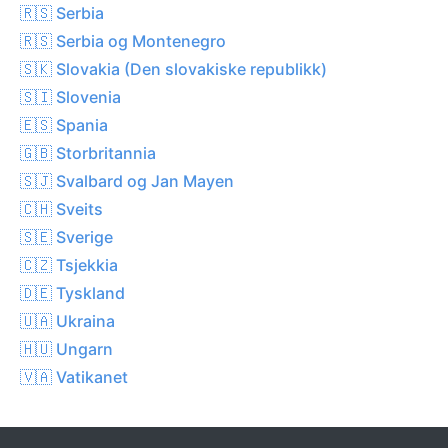
🇷🇸 Serbia
🇷🇸 Serbia og Montenegro
🇸🇰 Slovakia (Den slovakiske republikk)
🇸🇮 Slovenia
🇪🇸 Spania
🇬🇧 Storbritannia
🇸🇯 Svalbard og Jan Mayen
🇨🇭 Sveits
🇸🇪 Sverige
🇨🇿 Tsjekkia
🇩🇪 Tyskland
🇺🇦 Ukraina
🇭🇺 Ungarn
🇻🇦 Vatikanet