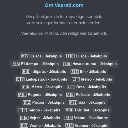
Om Vaereti.com
Din pålitelige kilde for nøyaktige, sanntids
værmeldinger for byer over hele verden.
Vaereti.com © 2026. Alle rettigheter forbeholdt.
🇲🇾
🇮🇩
Cuaca · Jēkabpils
Cuaca · Jēkabpils
🇪🇸
🇹🇷
El tiempo · Jēkabpils
Hava durumu · Jēkabpils
🇭🇺
🇪🇪
Időjárás · Jēkabpils
Ilm · Jēkabpils
🇱🇻
🇮🇹
Laikapstākļi · Jēkabpils
Meteo · Jēkabpils
🇫🇷
🇱🇹
Météo · Jēkabpils
Oras · Jėkabpilis
🇵🇱
🇸🇰
Pogoda · Jēkabpils
Počasie · Jēkabpils
🇨🇿
🇫🇮
Počasí · Jēkabpils
Sää · Jēkabpils
🇵🇹
🇻🇳
Tempo · Jēkabpils
Thời tiết · Jēkabpils
🇩🇰
🇷🇸
Vejret · Jēkabpils
Vreme · Јекабпилс
🇸🇮
🇷🇴
Vreme · Jēkabpils
Vremea · Jēkabpils