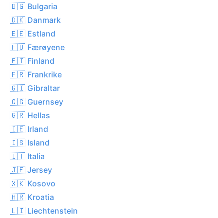
🇧🇬 Bulgaria
🇩🇰 Danmark
🇪🇪 Estland
🇫🇴 Færøyene
🇫🇮 Finland
🇫🇷 Frankrike
🇬🇮 Gibraltar
🇬🇬 Guernsey
🇬🇷 Hellas
🇮🇪 Irland
🇮🇸 Island
🇮🇹 Italia
🇯🇪 Jersey
🇽🇰 Kosovo
🇭🇷 Kroatia
🇱🇮 Liechtenstein