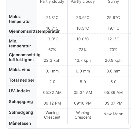
Partly cloudy
Partly cloudy
Sunny
Maks.
21.8°C
23.6°C
25.9°C
temperatur
16.7°C
16.5°C
19.1°C
Gjennomsnittstemperatur
13.0°C
10.0°C
12.1°C
Min.
temperatur
67%
73%
70%
Gjennomsnittlig
luftfuktighet
22.3 kph
13.7 kph
20.9 kph
Maks. vind
0.1 mm
0.0 mm
3.6 mm
Total nedbør
2.0
5.0
5.0
UV-indeks
05:32 AM
05:34 AM
05:36 AM
0
Soloppgang
09:12 PM
09:10 PM
09:07 PM
Solnedgang
Waning
Waning
New Moon
N
Crescent
Crescent
Månefasen