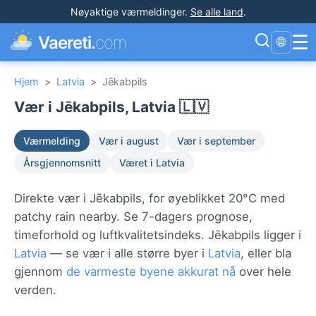
Nøyaktige værmeldinger
.
Se alle land
.
☰
Vaereti.
com
🌐
Hjem
>
Latvia
>
Jēkabpils
Vær i Jēkabpils, Latvia 🇱🇻
Værmelding
Vær i august
Vær i september
Årsgjennomsnitt
Været i Latvia
Direkte vær i Jēkabpils, for øyeblikket 20°C med
patchy rain nearby. Se 7-dagers prognose,
timeforhold og luftkvalitetsindeks. Jēkabpils ligger i
Latvia
— se vær i alle større byer i
Latvia
, eller bla
gjennom
de varmeste byene akkurat nå
over hele
verden.