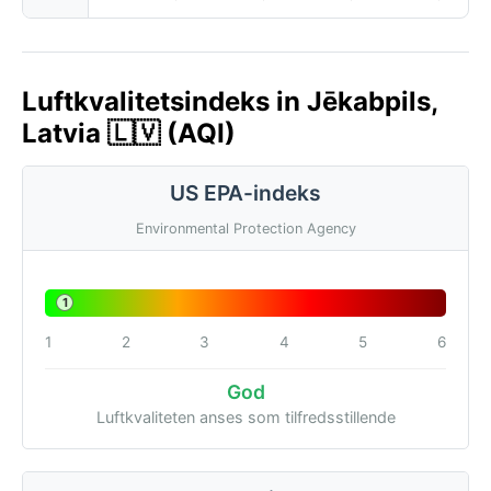
Luftkvalitetsindeks in Jēkabpils,
Latvia 🇱🇻 (AQI)
US EPA-indeks
Environmental Protection Agency
1
1
2
3
4
5
6
God
Luftkvaliteten anses som tilfredsstillende