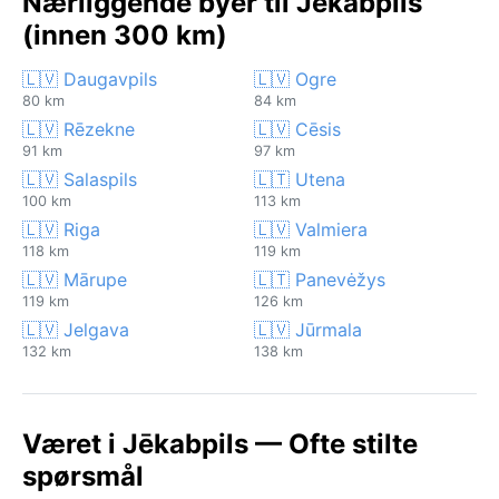
Nærliggende byer til Jēkabpils
(innen 300 km)
🇱🇻 Daugavpils
🇱🇻 Ogre
80 km
84 km
🇱🇻 Rēzekne
🇱🇻 Cēsis
91 km
97 km
🇱🇻 Salaspils
🇱🇹 Utena
100 km
113 km
🇱🇻 Riga
🇱🇻 Valmiera
118 km
119 km
🇱🇻 Mārupe
🇱🇹 Panevėžys
119 km
126 km
🇱🇻 Jelgava
🇱🇻 Jūrmala
132 km
138 km
Været i Jēkabpils — Ofte stilte
spørsmål