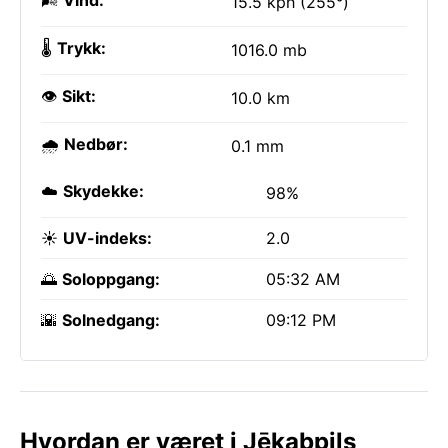
🌬️
Vind:
15.5 kph (255°)
🌡️
Trykk:
1016.0 mb
👁️
Sikt:
10.0 km
🌧️
Nedbør:
0.1 mm
☁️
Skydekke:
98%
☀️
UV-indeks:
2.0
🌅
Soloppgang:
05:32 AM
🌇
Solnedgang:
09:12 PM
Hvordan er været i Jēkabpils