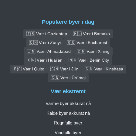
Populære byer i dag
🇹🇷 Vær i Gaziantep
🇲🇱 Vær i Bamako
🇨🇳 Vær i Zunyi
🇷🇴 Vær i Bucharest
🇮🇳 Vær i Ahmadabad
🇨🇳 Vær i Xining
🇨🇳 Vær i Huai'an
🇳🇬 Vær i Benin City
🇪🇨 Vær i Quito
🇨🇳 Vær i Jilin
🇨🇩 Vær i Kinshasa
🇨🇳 Vær i Ürümqi
Vær ekstremt
Varme byer akkurat nå
Kalde byer akkurat nå
Regnfulle byer
Vindfulle byer