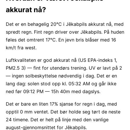
akkurat nå?
Det er en behagelig 20°C i Jēkabpils akkurat nå, med
spredt regn. Fint regn driver over Jēkabpils. På huden
føles det omtrent 17°C. En jevn bris blåser med 16
km/t fra west.
Luftkvaliteten er god akkurat nå (US EPA-indeks 1,
PM2.5 3) — fint for utendørs trening. UV er lavt på 2
— ingen solbeskyttelse nødvendig i dag. Det er en
lang dag: solen stod opp kl. 05:32 AM og går ikke
ned før 09:12 PM — 15h 40m med dagslys.
Det er bare en liten 17% sjanse for regn i dag, med
opptil 0 mm ventet. Det bør holde seg tørt de neste
24 timene. Det er helt på linje med den vanlige
august-gjennomsnittet for Jēkabpils.