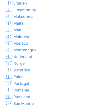
🇱🇹 Litauen
🇱🇺 Luxembourg
🇲🇰 Makedonia
🇲🇹 Malta
🇮🇲 Man
🇲🇩 Moldova
🇲🇨 Monaco
🇲🇪 Montenegro
🇳🇱 Nederland
🇳🇴 Norge
🇦🇹 Østerrike
🇵🇱 Polen
🇵🇹 Portugal
🇷🇴 Romania
🇷🇺 Russland
🇸🇲 San Marino