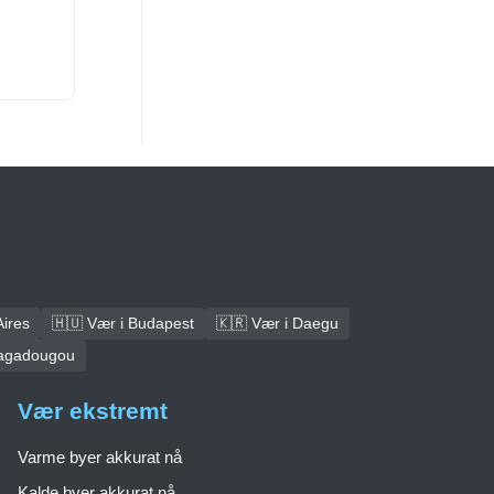
Aires
🇭🇺 Vær i Budapest
🇰🇷 Vær i Daegu
uagadougou
Vær ekstremt
Varme byer akkurat nå
Kalde byer akkurat nå