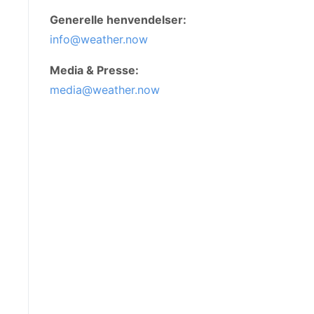
Generelle henvendelser:
info@weather.now
Media & Presse:
media@weather.now