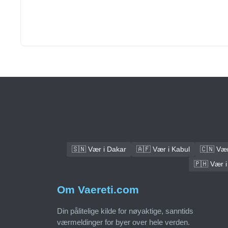
🇸🇳 Vær i Dakar
🇦🇫 Vær i Kabul
🇨🇳 Vær 
🇵🇭 Vær i
Om Vaereti.com
Din pålitelige kilde for nøyaktige, sanntids
værmeldinger for byer over hele verden.