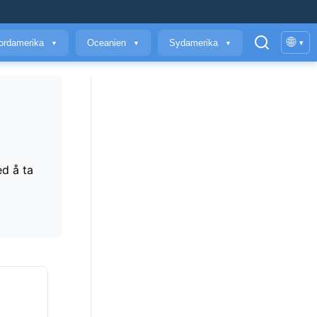
🌐
ordamerika
Oceanien
Sydamerika
▾
▼
▼
▼
ed å ta