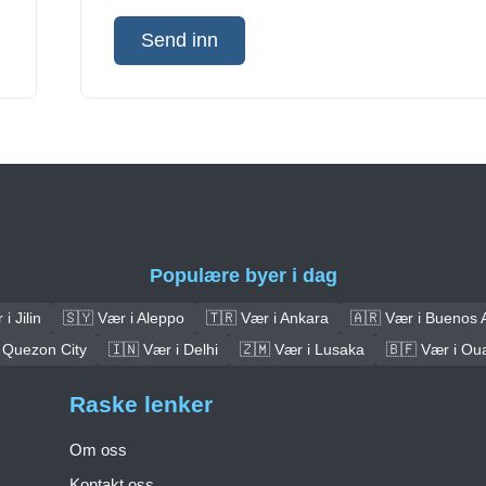
Send inn
Populære byer i dag
i Jilin
🇸🇾 Vær i Aleppo
🇹🇷 Vær i Ankara
🇦🇷 Vær i Buenos 
 Quezon City
🇮🇳 Vær i Delhi
🇿🇲 Vær i Lusaka
🇧🇫 Vær i O
Raske lenker
Om oss
Kontakt oss