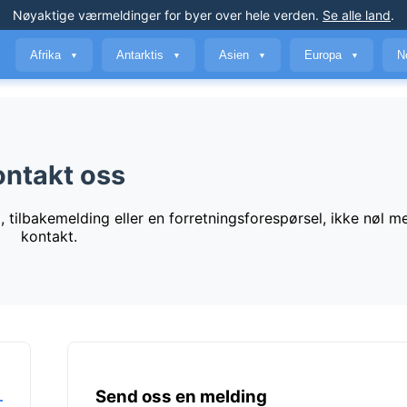
Nøyaktige værmeldinger
for byer over hele verden
.
Se alle land
.
Afrika
Antarktis
Asien
Europa
N
▼
▼
▼
▼
ontakt oss
, tilbakemelding eller en forretningsforespørsel, ikke nøl m
kontakt.
Send oss en melding