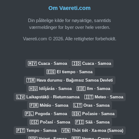
Om Vaereti.com
Din pålitelige kilde for nøyaktige, sanntids
værmeldinger for byer over hele verden.
Vaereti.com © 2026. Alle rettigheter forbeholdt.
🇲🇾
🇮🇩
Cuaca · Samoa
Cuaca · Samoa
🇪🇸
El tiempo · Samoa
🇹🇷
Hava durumu · Bağımsız Samoa Devleti
🇭🇺
🇪🇪
Időjárás · Samoa
Ilm · Samoa
🇱🇻
🇮🇹
Laikapstākļi · Rietumsamoa
Meteo · Samoa
🇫🇷
🇱🇹
Météo · Samoa
Oras · Samoa
🇵🇱
🇸🇰
Pogoda · Samoa
Počasie · Samoa
🇨🇿
🇫🇮
Počasí · Samoa
Sää · Samoa
🇵🇹
🇻🇳
Tempo · Samoa
Thời tiết · Xa-moa (Samoa)
🇩🇰
🇷🇸
Vejret · Samoa
Vreme · Самоа