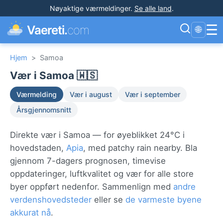
Nøyaktige værmeldinger
.
Se alle land
.
☰
Vaereti.
com
🌐
Hjem
>
Samoa
Vær i Samoa 🇼🇸
Værmelding
Vær i august
Vær i september
Årsgjennomsnitt
Direkte vær i Samoa — for øyeblikket 24°C i
hovedstaden,
Apia
, med patchy rain nearby. Bla
gjennom 7-dagers prognosen, timevise
oppdateringer, luftkvalitet og vær for alle store
byer oppført nedenfor. Sammenlign med
andre
verdenshovedsteder
eller se
de varmeste byene
akkurat nå
.