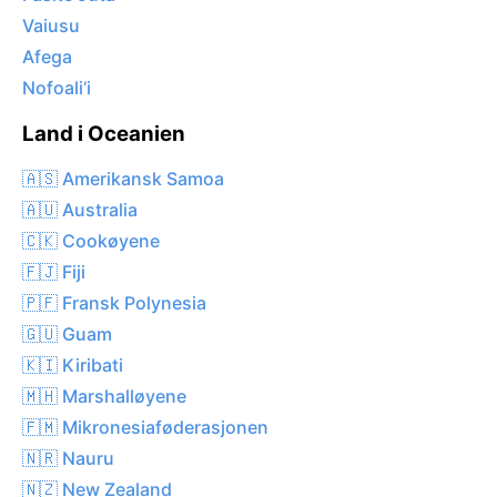
Vaiusu
Afega
Nofoali‘i
Land i Oceanien
🇦🇸 Amerikansk Samoa
🇦🇺 Australia
🇨🇰 Cookøyene
🇫🇯 Fiji
🇵🇫 Fransk Polynesia
🇬🇺 Guam
🇰🇮 Kiribati
🇲🇭 Marshalløyene
🇫🇲 Mikronesiaføderasjonen
🇳🇷 Nauru
🇳🇿 New Zealand