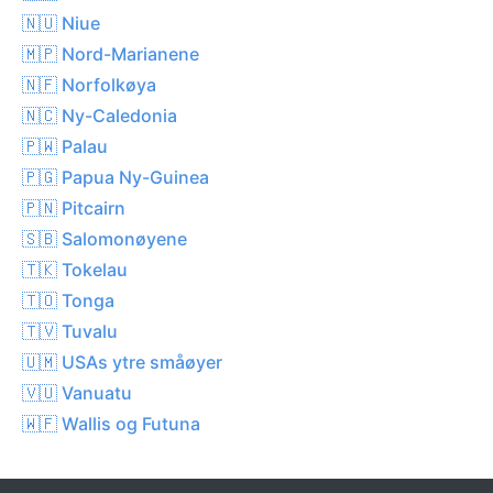
🇳🇺 Niue
🇲🇵 Nord-Marianene
🇳🇫 Norfolkøya
🇳🇨 Ny-Caledonia
🇵🇼 Palau
🇵🇬 Papua Ny-Guinea
🇵🇳 Pitcairn
🇸🇧 Salomonøyene
🇹🇰 Tokelau
🇹🇴 Tonga
🇹🇻 Tuvalu
🇺🇲 USAs ytre småøyer
🇻🇺 Vanuatu
🇼🇫 Wallis og Futuna