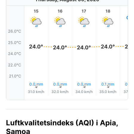
15
16
17
18
1
26.0°C
25.0°C
24.0°
24.0°
24.
24.0°
24.0°
24.0°C
22.0°C
21.0°C
0.0 mm
0.0 mm
0.0 mm
0.1 mm
0.0
↑
↑
↑
↑
31.0 km/h
32.0 km/h
34.0 km/h
35.0 km/h
37.0 
Luftkvalitetsindeks (AQI) i Apia,
Samoa