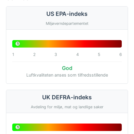
US EPA-indeks
Miljøverndepartementet
1
1
2
3
4
5
6
God
Luftkvaliteten anses som tilfredsstillende
UK DEFRA-indeks
Avdeling for miljø, mat og landlige saker
1