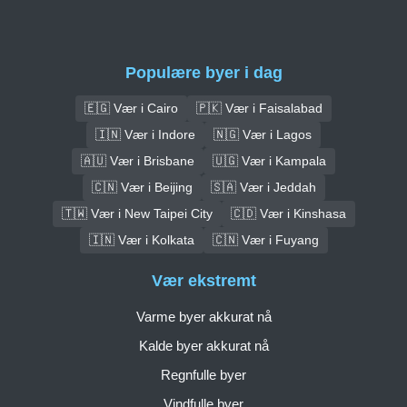
Populære byer i dag
🇪🇬 Vær i Cairo
🇵🇰 Vær i Faisalabad
🇮🇳 Vær i Indore
🇳🇬 Vær i Lagos
🇦🇺 Vær i Brisbane
🇺🇬 Vær i Kampala
🇨🇳 Vær i Beijing
🇸🇦 Vær i Jeddah
🇹🇼 Vær i New Taipei City
🇨🇩 Vær i Kinshasa
🇮🇳 Vær i Kolkata
🇨🇳 Vær i Fuyang
Vær ekstremt
Varme byer akkurat nå
Kalde byer akkurat nå
Regnfulle byer
Vindfulle byer