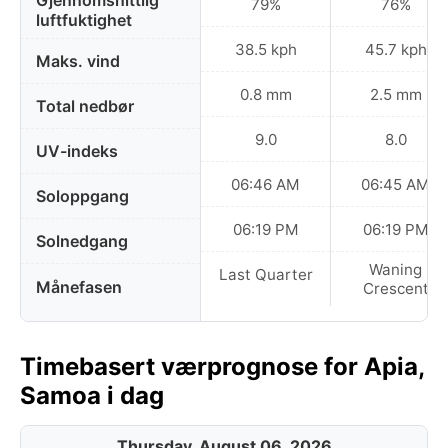
Gjennomsnittlig
79%
76%
luftfuktighet
38.5 kph
45.7 kph
Maks. vind
0.8 mm
2.5 mm
Total nedbør
9.0
8.0
UV-indeks
06:46 AM
06:45 AM
Soloppgang
06:19 PM
06:19 PM
Solnedgang
Waning
Last Quarter
Månefasen
Crescent
Timebasert værprognose for Apia,
Samoa i dag
Thursday, August 06, 2026