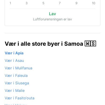
1
3
5
7
9
10
Lav
Luftforurensningen er lav
Vær i alle store byer i Samoa 🇼🇸
Vær i Apia
Vær i Asau
Vær i Mulifanua
Vær i Faleula
Vær i Siusega
Vær i Malie
Vær i Fasito‘outa