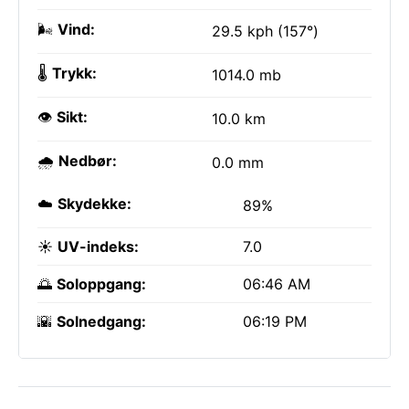
🌬️
Vind:
29.5 kph (157°)
🌡️
Trykk:
1014.0 mb
👁️
Sikt:
10.0 km
🌧️
Nedbør:
0.0 mm
☁️
Skydekke:
89%
☀️
UV-indeks:
7.0
🌅
Soloppgang:
06:46 AM
🌇
Solnedgang:
06:19 PM