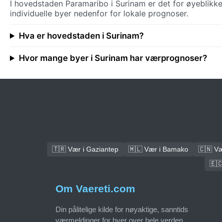
I hovedstaden Paramaribo i Surinam er det for øyeblikke
individuelle byer nedenfor for lokale prognoser.
Hva er hovedstaden i Surinam?
Hvor mange byer i Surinam har værprognoser?
🇹🇷 Vær i Gaziantep
🇲🇱 Vær i Bamako
🇨🇳 Væ
🇪
Om Vaereti.com
Din pålitelige kilde for nøyaktige, sanntids
værmeldinger for byer over hele verden.