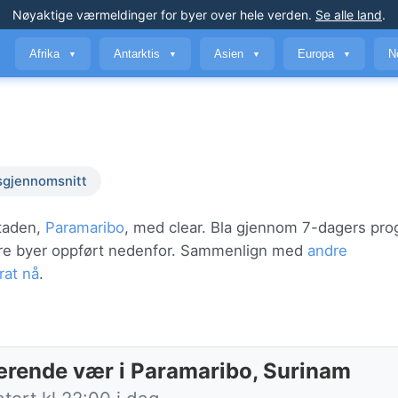
Nøyaktige værmeldinger
for byer over hele verden
.
Se alle land
.
Afrika
Antarktis
Asien
Europa
N
▼
▼
▼
▼
sgjennomsnitt
staden,
Paramaribo
, med clear. Bla gjennom 7-dagers pr
store byer oppført nedenfor. Sammenlign med
andre
rat nå
.
rende vær i Paramaribo, Surinam