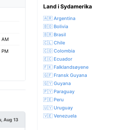
Land i Sydamerika
🇦🇷 Argentina
🇧🇴 Bolivia
🇧🇷 Brasil
6 AM
🇨🇱 Chile
🇨🇴 Colombia
6 PM
🇪🇨 Ecuador
🇫🇰 Falklandsøyene
🇬🇫 Fransk Guyana
🇬🇾 Guyana
🇵🇾 Paraguay
🇵🇪 Peru
🇺🇾 Uruguay
🇻🇪 Venezuela
, Aug 13
Fri, Aug 14