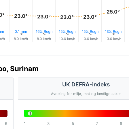
25.0°
0°
23.0°
23.0°
23.0°
23.0°
mm
0.1 mm
16% Regn
15% Regn
15% Regn
13% Regn
↑
↑
↑
↑
↑
↑
m/h
8.0 km/h
8.0 km/h
10.0 km/h
10.0 km/h
13.0 km/h
ibo, Surinam
UK DEFRA-indeks
Avdeling for miljø, mat og landlige saker
1
6
1
3
5
7
9