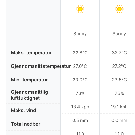
Sunny
Sunny
Maks. temperatur
32.8°C
32.7°C
Gjennomsnittstemperatur
27.0°C
27.2°C
Min. temperatur
23.0°C
23.5°C
Gjennomsnittlig
76%
75%
luftfuktighet
18.4 kph
19.1 kph
Maks. vind
0.5 mm
0.0 mm
Total nedbør
11.0
12.0