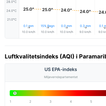
28.0°C
25.0°
25.0°
24.0°
24.0°
24.0°C
24.
21.0°C
0.1 mm
15% Regn
0.0 mm
0.3 mm
0.1 
↑
↑
↑
↑
10.0 km/h
10.0 km/h
10.0 km/h
9.0 km/h
9.0 k
Luftkvalitetsindeks (AQI) i Paramar
US EPA-indeks
Miljøverndepartementet
1
1
2
3
4
5