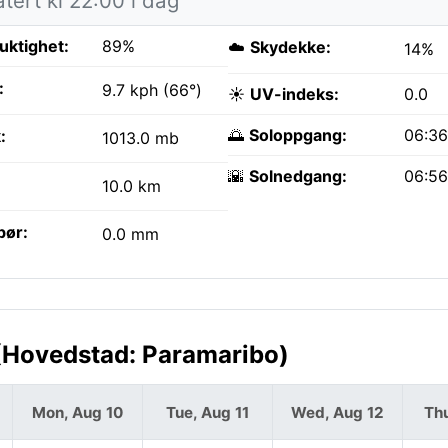
tert kl 22:00 i dag
fuktighet:
89%
☁️
Skydekke:
14%
:
9.7 kph (66°)
☀️
UV-indeks:
0.0
🌅
Soloppgang:
06:3
:
1013.0 mb
🌇
Solnedgang:
06:5
10.0 km
bør:
0.0 mm
(Hovedstad: Paramaribo)
Mon, Aug 10
Tue, Aug 11
Wed, Aug 12
Thu