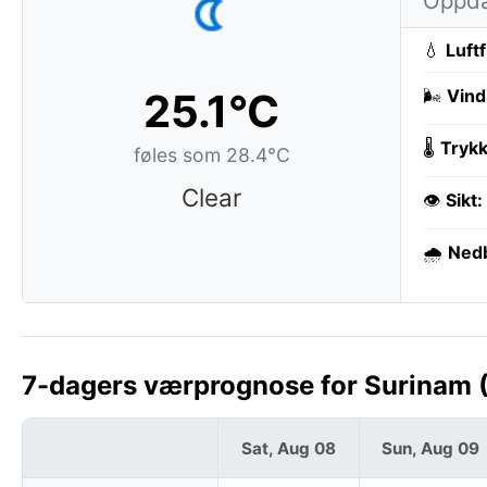
Oppda
💧
Luft
25.1°C
🌬️
Vind
🌡️
Trykk
føles som 28.4°C
Clear
👁️
Sikt:
🌧️
Ned
7-dagers værprognose for Surinam 
Sat, Aug 08
Sun, Aug 09