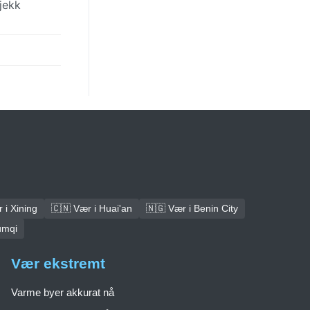
jekk
 i Xining
🇨🇳 Vær i Huai'an
🇳🇬 Vær i Benin City
ümqi
Vær ekstremt
Varme byer akkurat nå