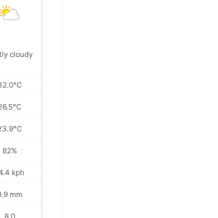
tly cloudy
Sunny
32.0°C
31.7°C
26.5°C
27.1°C
23.9°C
23.5°C
82%
79%
4.4 kph
19.4 kph
0.9 mm
0.0 mm
8.0
8.0