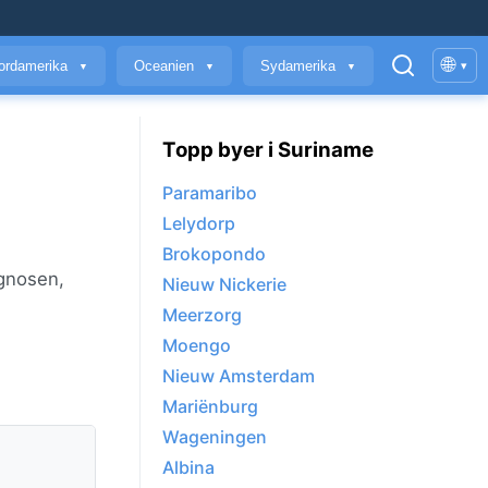
🌐
ordamerika
Oceanien
Sydamerika
▾
▼
▼
▼
Topp byer i Suriname
Paramaribo
Lelydorp
Brokopondo
ognosen,
Nieuw Nickerie
Meerzorg
Moengo
Nieuw Amsterdam
Mariënburg
Wageningen
Albina