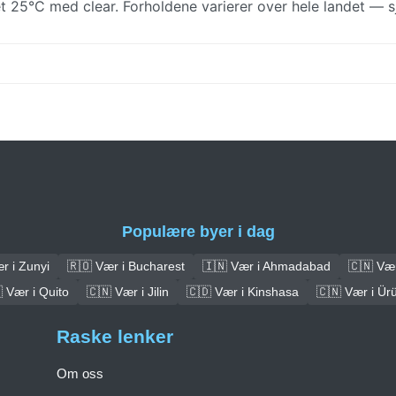
t 25°C med clear. Forholdene varierer over hele landet — s
Populære byer i dag
r i Zunyi
🇷🇴 Vær i Bucharest
🇮🇳 Vær i Ahmadabad
🇨🇳 Vær
 Vær i Quito
🇨🇳 Vær i Jilin
🇨🇩 Vær i Kinshasa
🇨🇳 Vær i Ür
Raske lenker
Om oss