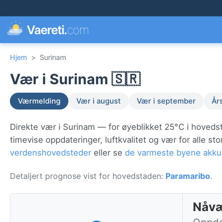
Vaereti.
com
Hjem
>
Surinam
Vær i Surinam 🇸🇷
Værmelding
Vær i august
Vær i september
År
Direkte vær i Surinam — for øyeblikket 25°C i hoved
timevise oppdateringer, luftkvalitet og vær for alle 
verdenshovedsteder
eller se
de varmeste byene akku
Detaljert prognose vist for hovedstaden:
Paramaribo
.
Nåvæ