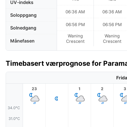
UV-indeks
06:36 AM
06:36 AM
Soloppgang
06:56 PM
06:56 PM
Solnedgang
Waning
Waning
Månefasen
Crescent
Crescent
Timebasert værprognose for Parama
Frid
23
1
2
3
34.0°C
31.0°C