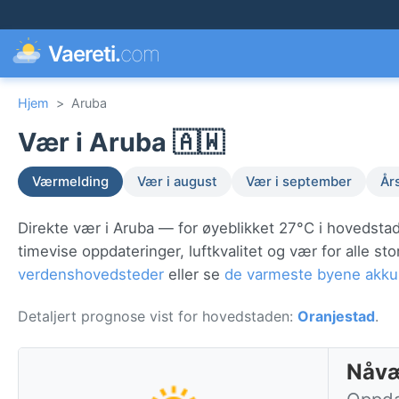
Vaereti.
com
Hjem
>
Aruba
Vær i Aruba 🇦🇼
Værmelding
Vær i august
Vær i september
År
Direkte vær i Aruba — for øyeblikket 27°C i hovedsta
timevise oppdateringer, luftkvalitet og vær for alle 
verdenshovedsteder
eller se
de varmeste byene akku
Detaljert prognose vist for hovedstaden:
Oranjestad
.
Nåvæ