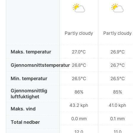
Partly cloudy
Partly cloudy
Maks. temperatur
27.0°C
26.9°C
Gjennomsnittstemperatur
26.8°C
26.7°C
Min. temperatur
26.5°C
26.5°C
Gjennomsnittlig
86%
85%
luftfuktighet
43.2 kph
41.0 kph
Maks. vind
0.0 mm
0.1 mm
Total nedbør
12.0
11.0