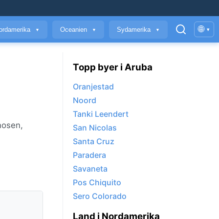
🌐
ordamerika
Oceanien
Sydamerika
▾
▼
▼
▼
Topp byer i Aruba
Oranjestad
Noord
Tanki Leendert
nosen,
San Nicolas
Santa Cruz
Paradera
Savaneta
Pos Chiquito
Sero Colorado
Land i Nordamerika