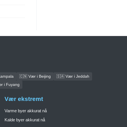
Kampala
🇨🇳 Vær i Beijing
🇸🇦 Vær i Jeddah
ær i Fuyang
Vær ekstremt
Varme byer akkurat nå
Kalde byer akkurat nå