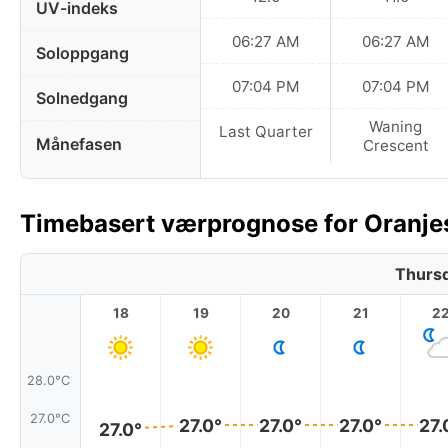
UV-indeks
06:27 AM
06:27 AM
Soloppgang
07:04 PM
07:04 PM
Solnedgang
Waning
Last Quarter
Månefasen
Crescent
Timebasert værprognose for Oranjes
Thursd
18
19
20
21
2
28.0°C
27.0°C
27.0°
27.0°
27.0°
27.
27.0°