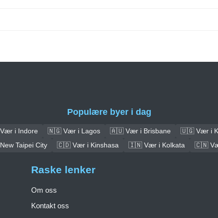
Populære byer i dag
Vær i Indore
🇳🇬 Vær i Lagos
🇦🇺 Vær i Brisbane
🇺🇬 Vær i 
 New Taipei City
🇨🇩 Vær i Kinshasa
🇮🇳 Vær i Kolkata
🇨🇳 V
Raske lenker
Om oss
Kontakt oss