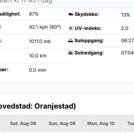
ert kl 17:45 i dag
fuktighet:
87%
☁️
Skydekke:
13%
:
42.1 kph (80°)
☀️
UV-indeks:
2.0
🌅
Soloppgang:
06:2
:
1011.0 mb
🌇
Solnedgang:
07:0
10.0 km
bør:
0.0 mm
ovedstad: Oranjestad)
Sat, Aug 08
Sun, Aug 09
Mon, Aug 10
Tu