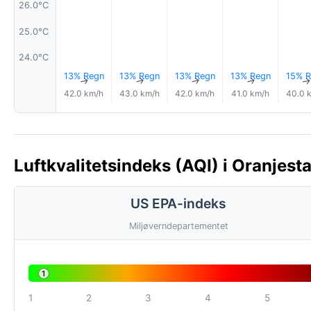
26.0°C
25.0°C
24.0°C
13% Regn
13% Regn
13% Regn
13% Regn
15% R
↑
↑
↑
↑
42.0 km/h
43.0 km/h
42.0 km/h
41.0 km/h
40.0 
Luftkvalitetsindeks (AQI) i Oranjest
US EPA-indeks
Miljøverndepartementet
1
1
2
3
4
5