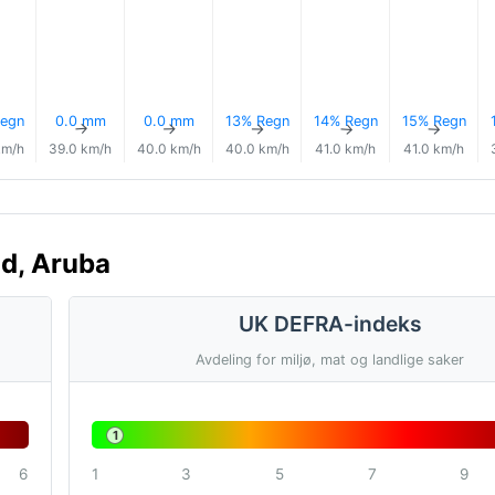
egn
0.0 mm
0.0 mm
13% Regn
14% Regn
15% Regn
↑
↑
↑
↑
↑
↑
km/h
39.0 km/h
40.0 km/h
40.0 km/h
41.0 km/h
41.0 km/h
ad, Aruba
UK DEFRA-indeks
Avdeling for miljø, mat og landlige saker
1
6
1
3
5
7
9