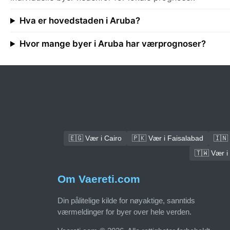
Hva er hovedstaden i Aruba?
Hvor mange byer i Aruba har værprognoser?
🇪🇬 Vær i Cairo
🇵🇰 Vær i Faisalabad
🇮🇳 
🇹🇼 Vær i
Om Vaereti.com
Din pålitelige kilde for nøyaktige, sanntids
værmeldinger for byer over hele verden.