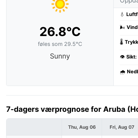
Oppdat
💧
Luft
26.8°C
🌬️
Vind
🌡️
Trykk
føles som 29.5°C
Sunny
👁️
Sikt:
🌧️
Ned
7-dagers værprognose for Aruba (H
Thu, Aug 06
Fri, Aug 07