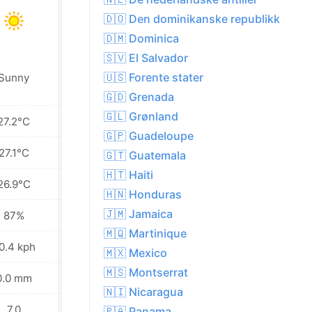
🇩🇴 Den dominikanske republikk
🇩🇲 Dominica
🇸🇻 El Salvador
🇺🇸 Forente stater
Sunny
Sunny
🇬🇩 Grenada
🇬🇱 Grønland
27.2°C
27.1°C
🇬🇵 Guadeloupe
27.1°C
27.0°C
🇬🇹 Guatemala
🇭🇹 Haiti
26.9°C
26.8°C
🇭🇳 Honduras
🇯🇲 Jamaica
87%
88%
🇲🇶 Martinique
0.4 kph
48.6 kph
🇲🇽 Mexico
🇲🇸 Montserrat
0.0 mm
0.0 mm
🇳🇮 Nicaragua
7.0
7.0
🇵🇦 Panama