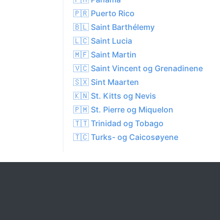
🇵🇷 Puerto Rico
🇧🇱 Saint Barthélemy
🇱🇨 Saint Lucia
🇲🇫 Saint Martin
🇻🇨 Saint Vincent og Grenadinene
🇸🇽 Sint Maarten
🇰🇳 St. Kitts og Nevis
🇵🇲 St. Pierre og Miquelon
🇹🇹 Trinidad og Tobago
🇹🇨 Turks- og Caicosøyene