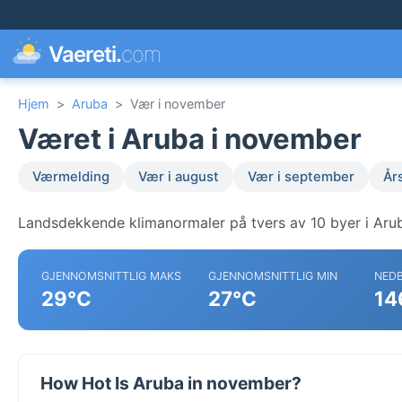
Vaereti.
com
Hjem
>
Aruba
>
Vær i november
Været i Aruba i november
Værmelding
Vær i august
Vær i september
År
Landsdekkende klimanormaler på tvers av 10 byer i Aru
GJENNOMSNITTLIG MAKS
GJENNOMSNITTLIG MIN
NED
29°C
27°C
14
How Hot Is Aruba in november?