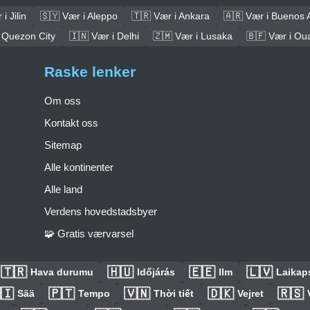
i Jilin
🇸🇾 Vær i Aleppo
🇹🇷 Vær i Ankara
🇦🇷 Vær i Buenos 
 Quezon City
🇮🇳 Vær i Delhi
🇿🇲 Vær i Lusaka
🇧🇫 Vær i O
Raske lenker
Om oss
Kontakt oss
Sitemap
Alle kontinenter
Alle land
Verdens hovedstadsbyer
🧩 Gratis værvarsel
🇹🇷
🇭🇺
🇪🇪
🇱🇻
Hava durumu
Időjárás
Ilm
Laikaps
🇮
🇵🇹
🇻🇳
🇩🇰
🇷🇸
Sää
Tempo
Thời tiết
Vejret