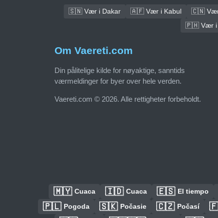
🇸🇳 Vær i Dakar
🇦🇫 Vær i Kabul
🇨🇳 Vær 
🇵🇭 Vær i
Om Vaereti.com
Din pålitelige kilde for nøyaktige, sanntids
værmeldinger for byer over hele verden.
Vaereti.com © 2026. Alle rettigheter forbeholdt.
🇲🇾
🇮🇩
🇪🇸
Cuaca
Cuaca
El tiempo
🇵🇱
🇸🇰
🇨🇿

Pogoda
Počasie
Počasí