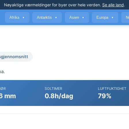
Nøyaktige værmeldinger
for byer over hele verden
.
Se alle land
.
Afrika
Antarktis
Asien
Europa
N
▼
▼
▼
▼
sgjennomsnitt
ba.
BØR
SOLTIMER
LUFTFUKTIGHET
6 mm
0.8h/dag
79%