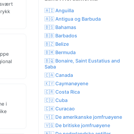
 svært
🇦🇮 Anguilla
trykk
🇦🇬 Antigua og Barbuda
🇧🇸 Bahamas
🇧🇧 Barbados
🇧🇿 Belize
🇧🇲 Bermuda
oppe
🇧🇶 Bonaire, Saint Eustatius and
gional
Saba
🇨🇦 Canada
🇰🇾 Caymanøyene
🇨🇷 Costa Rica
🇨🇺 Cuba
e i
🇨🇼 Curacao
ike
🇻🇮 De amerikanske jomfruøyene
🇻🇬 De britiske jomfruøyene
🇳🇱 De nederlandske antiller