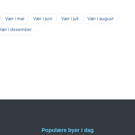
Vær i mai
Vær i juni
Vær i juli
Vær i august
Vær i desember
Populære byer i dag