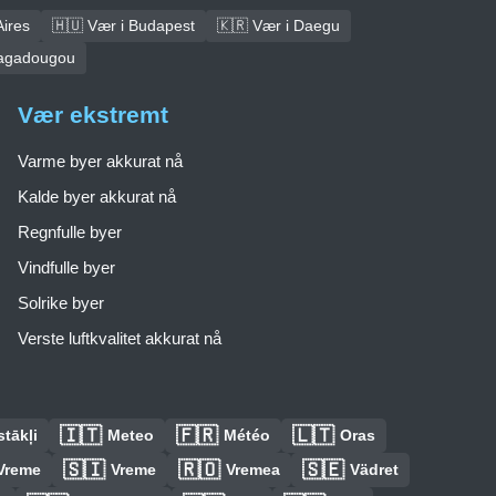
Aires
🇭🇺 Vær i Budapest
🇰🇷 Vær i Daegu
uagadougou
Vær ekstremt
Varme byer akkurat nå
Kalde byer akkurat nå
Regnfulle byer
Vindfulle byer
Solrike byer
Verste luftkvalitet akkurat nå
🇮🇹
🇫🇷
🇱🇹
tākļi
Meteo
Météo
Oras
🇸🇮
🇷🇴
🇸🇪
Vreme
Vreme
Vremea
Vädret