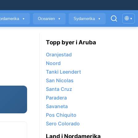
🌐
ordamerika
Oceanien
Sydamerika
▾
▼
▼
▼
Topp byer i Aruba
Oranjestad
Noord
Tanki Leendert
San Nicolas
Santa Cruz
Paradera
Savaneta
Pos Chiquito
Sero Colorado
Land i Nordamerika