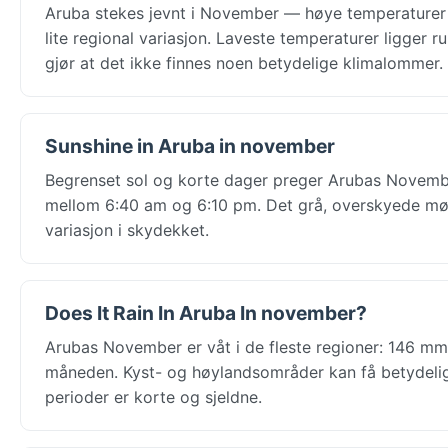
Aruba stekes jevnt i November — høye temperaturer r
lite regional variasjon. Laveste temperaturer ligger r
gjør at det ikke finnes noen betydelige klimalommer.
Sunshine in Aruba in november
Begrenset sol og korte dager preger Arubas November
mellom 6:40 am og 6:10 pm. Det grå, overskyede møns
variasjon i skydekket.
Does It Rain In Aruba In november?
Arubas November er våt i de fleste regioner: 146 mm 
måneden. Kyst- og høylandsområder kan få betydelig m
perioder er korte og sjeldne.