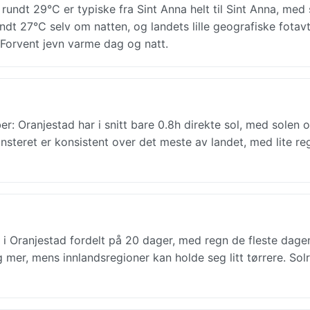
undt 29°C er typiske fra Sint Anna helt til Sint Anna, med
undt 27°C selv om natten, og landets lille geografiske fotav
 Forvent jevn varme dag og natt.
: Oranjestad har i snitt bare 0.8h direkte sol, med solen 
teret er konsistent over det meste av landet, med lite re
i Oranjestad fordelt på 20 dager, med regn de fleste dagen
er, mens innlandsregioner kan holde seg litt tørrere. Solr