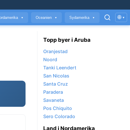
🌐
ordamerika
Oceanien
Sydamerika
▾
▼
▼
▼
Topp byer i Aruba
Oranjestad
Noord
Tanki Leendert
San Nicolas
Santa Cruz
Paradera
Savaneta
Pos Chiquito
Sero Colorado
Land i Nordamerika