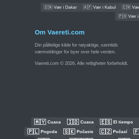
🇸🇳 Vær i Dakar
🇦🇫 Vær i Kabul
🇨🇳 Vær 
🇵🇭 Vær i
Om Vaereti.com
Din pålitelige kilde for nøyaktige, sanntids
værmeldinger for byer over hele verden.
Vaereti.com © 2026. Alle rettigheter forbeholdt.
🇲🇾
🇮🇩
🇪🇸
Cuaca
Cuaca
El tiempo
🇵🇱
🇸🇰
🇨🇿

Pogoda
Počasie
Počasí