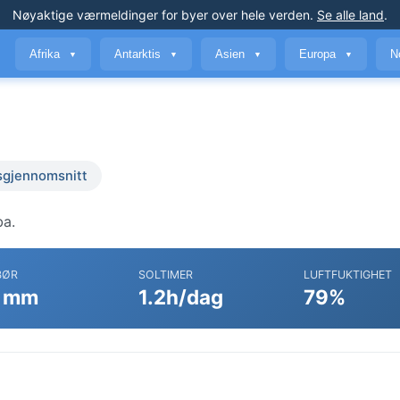
Nøyaktige værmeldinger
for byer over hele verden
.
Se alle land
.
Afrika
Antarktis
Asien
Europa
N
▼
▼
▼
▼
sgjennomsnitt
ba.
BØR
SOLTIMER
LUFTFUKTIGHET
 mm
1.2h/dag
79%