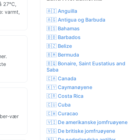
å 27°C,
🇦🇮 Anguilla
e: varmt,
🇦🇬 Antigua og Barbuda
🇧🇸 Bahamas
🇧🇧 Barbados
🇧🇿 Belize
🇧🇲 Bermuda
er.
🇧🇶 Bonaire, Saint Eustatius and
kte
Saba
🇨🇦 Canada
🇰🇾 Caymanøyene
🇨🇷 Costa Rica
🇨🇺 Cuba
🇨🇼 Curacao
mber-vær
🇻🇮 De amerikanske jomfruøyene
🇻🇬 De britiske jomfruøyene
🇳🇱 De nederlandske antiller