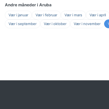
Andre måneder i Aruba
Vær i januar
Vær i februar
Vær i mars
Vær i april
Vær i september
Vær i oktober
Vær i november