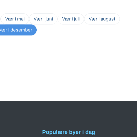
Vær i mai
Vær i juni
Vær i juli
Vær i august
Vær i desember
Populære byer i dag