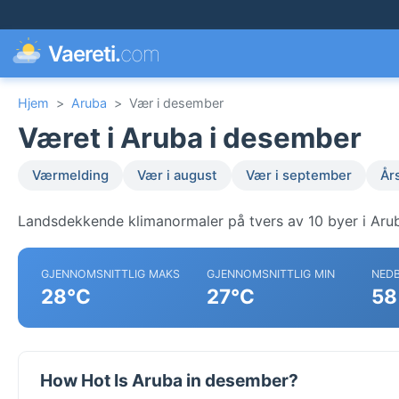
Vaereti.
com
Hjem
>
Aruba
>
Vær i desember
Været i Aruba i desember
Værmelding
Vær i august
Vær i september
År
Landsdekkende klimanormaler på tvers av 10 byer i Aru
GJENNOMSNITTLIG MAKS
GJENNOMSNITTLIG MIN
NED
28°C
27°C
58
How Hot Is Aruba in desember?