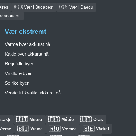
Aires
🇭🇺 Vær i Budapest
🇰🇷 Vær i Daegu
uagadougou
Vær ekstremt
Varme byer akkurat nå
Kalde byer akkurat nå
Regnfulle byer
Vindfulle byer
Solrike byer
Verste luftkvalitet akkurat nå
🇮🇹
🇫🇷
🇱🇹
tākļi
Meteo
Météo
Oras
🇸🇮
🇷🇴
🇸🇪
Vreme
Vreme
Vremea
Vädret