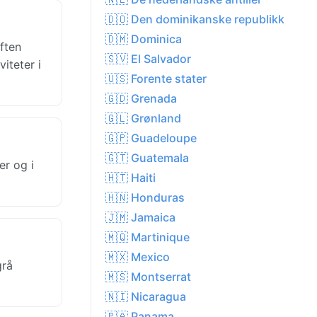
🇩🇴 Den dominikanske republikk
🇩🇲 Dominica
ften
🇸🇻 El Salvador
iteter i
🇺🇸 Forente stater
🇬🇩 Grenada
🇬🇱 Grønland
🇬🇵 Guadeloupe
🇬🇹 Guatemala
er og i
🇭🇹 Haiti
🇭🇳 Honduras
🇯🇲 Jamaica
🇲🇶 Martinique
🇲🇽 Mexico
grå
🇲🇸 Montserrat
🇳🇮 Nicaragua
🇵🇦 Panama