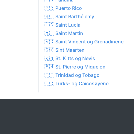
🇵🇷 Puerto Rico
🇧🇱 Saint Barthélemy
🇱🇨 Saint Lucia
🇲🇫 Saint Martin
🇻🇨 Saint Vincent og Grenadinene
🇸🇽 Sint Maarten
🇰🇳 St. Kitts og Nevis
🇵🇲 St. Pierre og Miquelon
🇹🇹 Trinidad og Tobago
🇹🇨 Turks- og Caicosøyene