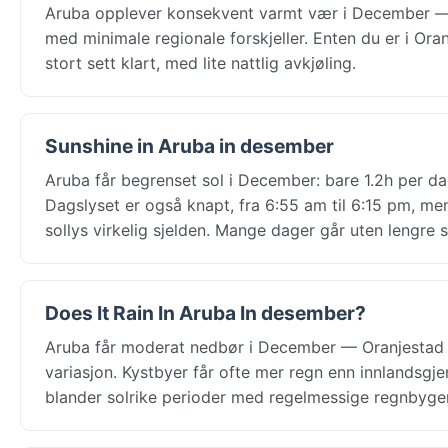
Aruba opplever konsekvent varmt vær i December — 
med minimale regionale forskjeller. Enten du er i Oran
stort sett klart, med lite nattlig avkjøling.
Sunshine in Aruba in desember
Aruba får begrenset sol i December: bare 1.2h per dag
Dagslyset er også knapt, fra 6:55 am til 6:15 pm, m
sollys virkelig sjelden. Mange dager går uten lengre s
Does It Rain In Aruba In desember?
Aruba får moderat nedbør i December — Oranjestad ha
variasjon. Kystbyer får ofte mer regn enn innlandsg
blander solrike perioder med regelmessige regnbyger