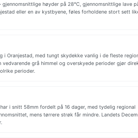
gjennomsnittlige høyder på 28°C, gjennomsnittlige lave p
jestad eller en av kystbyene, føles forholdene stort sett lik
 i Oranjestad, med tungt skydekke vanlig i de fleste region
en vedvarende grå himmel og overskyede perioder gjør dire
olrike perioder.
r i snitt 58mm fordelt på 16 dager, med tydelig regional
jennomsnittet, mens tørrere strøk får mindre. Landets Dece
.