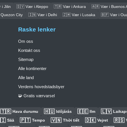
i Jilin
🇸🇾 Vær i Aleppo
🇹🇷 Vær i Ankara
🇦🇷 Vær i Buenos 
 Quezon City
🇮🇳 Vær i Delhi
🇿🇲 Vær i Lusaka
🇧🇫 Vær i O
Raske lenker
Om oss
Kontakt oss
Sitemap
Alle kontinenter
Alle land
Verdens hovedstadsbyer
🧩 Gratis værvarsel
🇹🇷
🇭🇺
🇪🇪
🇱🇻
Hava durumu
Időjárás
Ilm
Laikaps
🇮
🇵🇹
🇻🇳
🇩🇰
🇷🇸
Sää
Tempo
Thời tiết
Vejret