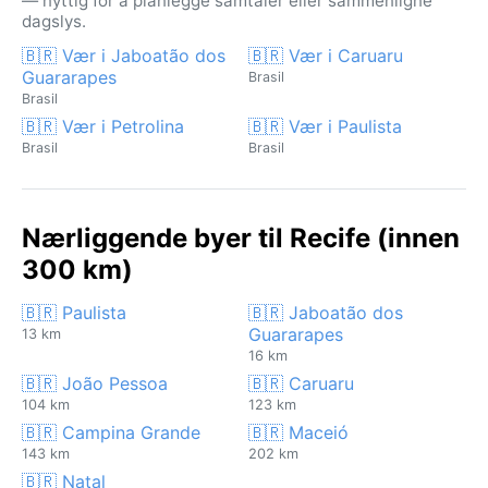
— nyttig for å planlegge samtaler eller sammenligne
dagslys.
🇧🇷 Vær i Jaboatão dos
🇧🇷 Vær i Caruaru
Guararapes
Brasil
Brasil
🇧🇷 Vær i Petrolina
🇧🇷 Vær i Paulista
Brasil
Brasil
Nærliggende byer til Recife (innen
300 km)
🇧🇷 Paulista
🇧🇷 Jaboatão dos
Guararapes
13 km
16 km
🇧🇷 João Pessoa
🇧🇷 Caruaru
104 km
123 km
🇧🇷 Campina Grande
🇧🇷 Maceió
143 km
202 km
🇧🇷 Natal