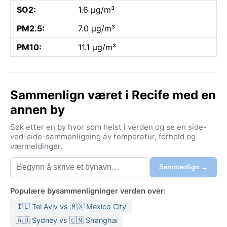
SO2:
1.6 µg/m³
PM2.5:
7.0 µg/m³
PM10:
11.1 µg/m³
Sammenlign været i Recife med en
annen by
Søk etter en by hvor som helst i verden og se en side-
ved-side-sammenligning av temperatur, forhold og
værmeldinger.
Sammenlign →
Populære bysammenligninger verden over:
🇮🇱 Tel Aviv vs 🇲🇽 Mexico City
🇦🇺 Sydney vs 🇨🇳 Shanghai