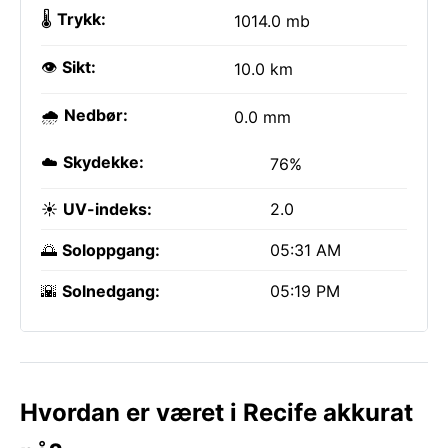
🌡️
Trykk:
1014.0 mb
👁️
Sikt:
10.0 km
🌧️
Nedbør:
0.0 mm
☁️
Skydekke:
76%
☀️
UV-indeks:
2.0
🌅
Soloppgang:
05:31 AM
🌇
Solnedgang:
05:19 PM
Hvordan er været i Recife akkurat