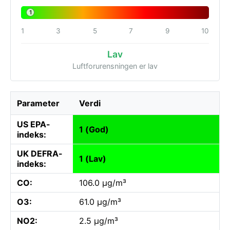
1
1
3
5
7
9
10
Lav
Luftforurensningen er lav
Parameter
Verdi
US EPA-
1 (God)
indeks:
UK DEFRA-
1 (Lav)
indeks:
CO:
106.0 µg/m³
O3:
61.0 µg/m³
NO2:
2.5 µg/m³