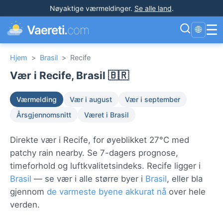
Nøyaktige værmeldinger
.
Se alle land
.
☰
Vaereti.
com
🌐
Hjem
>
Brasil
>
Recife
Vær i Recife, Brasil 🇧🇷
Værmelding
Vær i august
Vær i september
Årsgjennomsnitt
Været i Brasil
Direkte vær i Recife, for øyeblikket 27°C med
patchy rain nearby. Se 7-dagers prognose,
timeforhold og luftkvalitetsindeks. Recife ligger i
Brasil
— se vær i alle større byer i
Brasil
, eller bla
gjennom
de varmeste byene akkurat nå
over hele
verden.