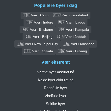
Populære byer i dag
🇪🇬 Vær i Cairo
🇵🇰 Vær i Faisalabad
🇮🇳 Vær i Indore
🇳🇬 Vær i Lagos
🇦🇺 Vær i Brisbane
🇺🇬 Vær i Kampala
🇨🇳 Vær i Beijing
🇸🇦 Vær i Jeddah
🇹🇼 Vær i New Taipei City
🇨🇩 Vær i Kinshasa
🇮🇳 Vær i Kolkata
🇨🇳 Vær i Fuyang
Vær ekstremt
Varme byer akkurat nå
Kalde byer akkurat nå
Regnfulle byer
Vindfulle byer
Solrike byer