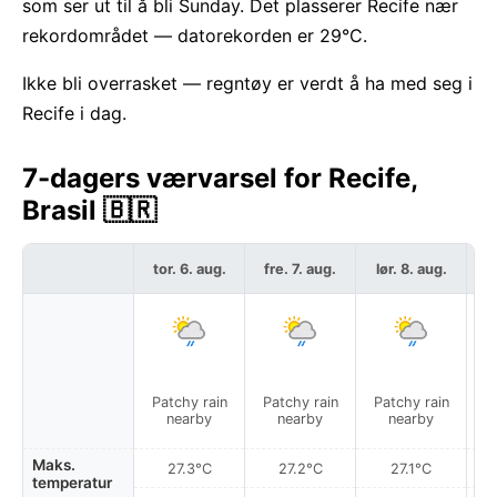
som ser ut til å bli Sunday. Det plasserer Recife nær
rekordområdet — datorekorden er 29°C.
Ikke bli overrasket — regntøy er verdt å ha med seg i
Recife i dag.
7-dagers værvarsel for Recife,
Brasil 🇧🇷
tor. 6. aug.
fre. 7. aug.
lør. 8. aug.
sø
Patchy rain
Patchy rain
Patchy rain
P
nearby
nearby
nearby
Maks.
27.3°C
27.2°C
27.1°C
temperatur