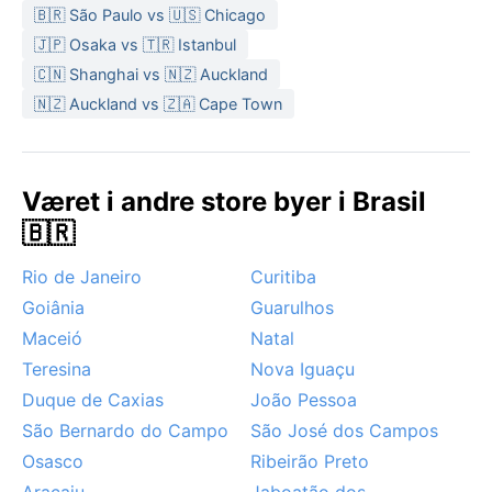
🇧🇷 São Paulo vs 🇺🇸 Chicago
🇯🇵 Osaka vs 🇹🇷 Istanbul
🇨🇳 Shanghai vs 🇳🇿 Auckland
🇳🇿 Auckland vs 🇿🇦 Cape Town
Været i andre store byer i Brasil
🇧🇷
Rio de Janeiro
Curitiba
Goiânia
Guarulhos
Maceió
Natal
Teresina
Nova Iguaçu
Duque de Caxias
João Pessoa
São Bernardo do Campo
São José dos Campos
Osasco
Ribeirão Preto
Aracaju
Jaboatão dos