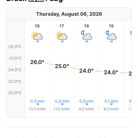
Thursday, August 06, 2026
16
17
18
19
2
29.0°C
27.0°C
26.0°
25.0°
24.0°C
24.0°
24.0°
24.
22.0°C
20.0°C
0.0 mm
0.0 mm
0.0 mm
0.1 mm
0.1 
↑
↑
↑
↑
13.0 km/h
11.0 km/h
9.0 km/h
8.0 km/h
7.0 k