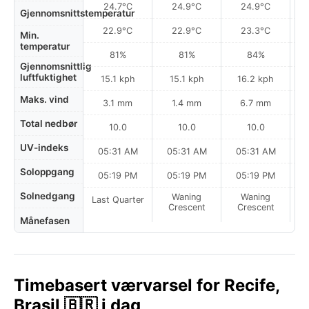
24.7°C
24.9°C
24.9°C
Gjennomsnittstemperatur
22.9°C
22.9°C
23.3°C
Min.
temperatur
81%
81%
84%
Gjennomsnittlig
luftfuktighet
15.1 kph
15.1 kph
16.2 kph
Maks. vind
3.1 mm
1.4 mm
6.7 mm
Total nedbør
10.0
10.0
10.0
UV-indeks
05:31 AM
05:31 AM
05:31 AM
0
Soloppgang
05:19 PM
05:19 PM
05:19 PM
Solnedgang
Waning
Waning
Last Quarter
Crescent
Crescent
Månefasen
Timebasert værvarsel for Recife,
Brasil 🇧🇷 i dag