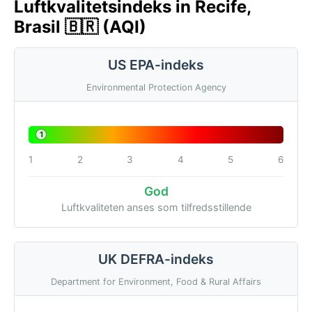
Luftkvalitetsindeks in Recife,
Brasil 🇧🇷 (AQI)
US EPA-indeks
Environmental Protection Agency
1
1
2
3
4
5
6
God
Luftkvaliteten anses som tilfredsstillende
UK DEFRA-indeks
Department for Environment, Food & Rural Affairs