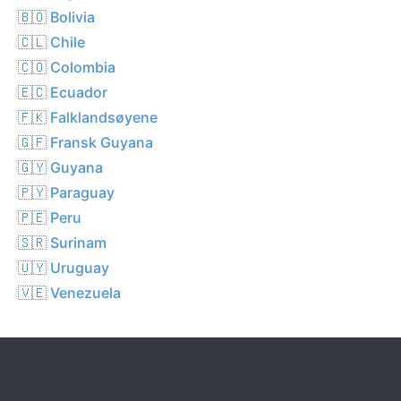
🇧🇴 Bolivia
🇨🇱 Chile
🇨🇴 Colombia
🇪🇨 Ecuador
🇫🇰 Falklandsøyene
🇬🇫 Fransk Guyana
🇬🇾 Guyana
🇵🇾 Paraguay
🇵🇪 Peru
🇸🇷 Surinam
🇺🇾 Uruguay
🇻🇪 Venezuela