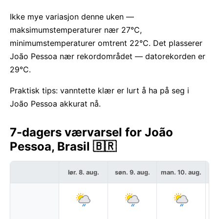
Ikke mye variasjon denne uken —
maksimumstemperaturer nær 27°C,
minimumstemperaturer omtrent 22°C. Det plasserer
João Pessoa nær rekordområdet — datorekorden er
29°C.
Praktisk tips: vanntette klær er lurt å ha på seg i
João Pessoa akkurat nå.
7-dagers værvarsel for João
Pessoa, Brasil 🇧🇷
lør. 8. aug.
søn. 9. aug.
man. 10. aug.
ti