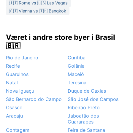
Værmessig er den beste tiden å besøke João Pessoa
🇮🇹 Rome vs 🇺🇸 Las Vegas
fra august til oktober, når nedbøren er på sitt laveste
🇦🇹 Vienna vs 🇹🇭 Bangkok
og solskinnstimene flest. Monsunregnet kan gi
oversvømmelser i gatene, men byen ligger utenfor
orkanbeltet, så tropiske stormer er sjeldne. Disse
Været i andre store byer i Brasil
månedene byr på klare himler og en behagelig bris fra
🇧🇷
Atlanterhavet. Tåke forekommer praktisk talt aldri, og
snø er utenkelig. Havtemperaturen holder seg
Rio de Janeiro
Curitiba
innbydende over 26 °C hele året, perfekt for bading
Recife
Goiânia
og vannsport.
Guarulhos
Maceió
Natal
Teresina
Nova Iguaçu
Duque de Caxias
São Bernardo do Campo
São José dos Campos
Osasco
Ribeirão Preto
Aracaju
Jaboatão dos
Guararapes
Contagem
Feira de Santana