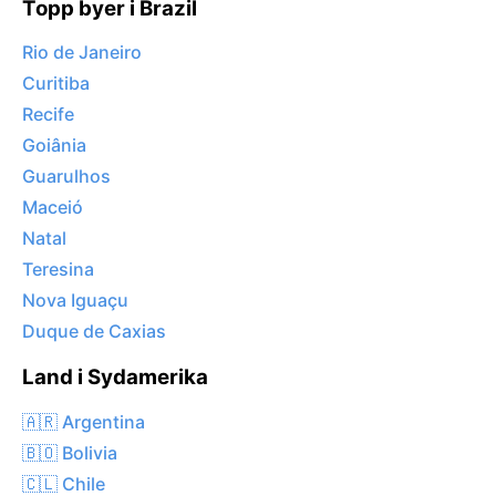
Topp byer i Brazil
Rio de Janeiro
Curitiba
Recife
Goiânia
Guarulhos
Maceió
Natal
Teresina
Nova Iguaçu
Duque de Caxias
Land i Sydamerika
🇦🇷 Argentina
🇧🇴 Bolivia
🇨🇱 Chile