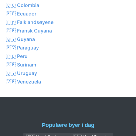
🇨🇴 Colombia
🇪🇨 Ecuador
🇫🇰 Falklandsøyene
🇬🇫 Fransk Guyana
🇬🇾 Guyana
🇵🇾 Paraguay
🇵🇪 Peru
🇸🇷 Surinam
🇺🇾 Uruguay
🇻🇪 Venezuela
Populære byer i dag