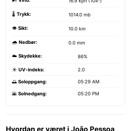
🌬️
Vind:
16.9 kph (104°)
🌡️
Trykk:
1014.0 mb
👁️
Sikt:
10.0 km
🌧️
Nedbør:
0.0 mm
☁️
Skydekke:
86%
☀️
UV-indeks:
2.0
🌅
Soloppgang:
05:29 AM
🌇
Solnedgang:
05:20 PM
Hvordan er været i João Pessoa