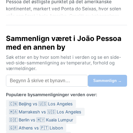
Pessoa det østligste punktet på det amerikanske
kontinentet, markert ved Ponta do Seixas, hvor solen
står opp først i hele Amerika. Omgitt av kokospalmer
og frodig vegetasjon langs Atlanterhavskysten, tilbyr
byen en avslappet livsstil der lokalbefolkningen nyter
Sammenlign været i João Pessoa
fersk sjømat og livemusikk under åpen himmel.
med en annen by
Klimaet er tropisk monsun (Köppen Am), noe som
betyr varme og høy luftfuktighet gjennom hele året.
Søk etter en by hvor som helst i verden og se en side-
Gjennomsnittstemperaturen ligger stabilt rundt 27 °C.
ved-side-sammenligning av temperatur, forhold og
værmeldinger.
Sommermånedene fra desember til mars preges av
kraftige, men kortvarige regnbyger, ofte på
Sammenlign →
ettermiddagen. Vinteren (juni til september) er
merkbart tørrere, men fortsatt varm og behagelig.
Populære bysammenligninger verden over:
Fuktigheten sjelden faller under 70 prosent, uansett
🇨🇳 Beijing vs 🇺🇸 Los Angeles
årstid. Reisende bør pakke lette bomullsklær, en
regnjakke for monsunbygene, solkrem med høy faktor,
🇲🇦 Marrakesh vs 🇺🇸 Los Angeles
og myggmiddel. Vanntette sandaler er også nyttige
🇩🇪 Berlin vs 🇲🇾 Kuala Lumpur
for våte dager.
🇬🇷 Athens vs 🇵🇹 Lisbon