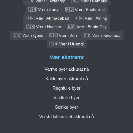
🇹🇷 Vær i Gaziantep
🇲🇱 Vær i Bamako
🇨🇳 Vær i Zunyi
🇷🇴 Vær i Bucharest
🇮🇳 Vær i Ahmadabad
🇨🇳 Vær i Xining
🇨🇳 Vær i Huai'an
🇳🇬 Vær i Benin City
🇪🇨 Vær i Quito
🇨🇳 Vær i Jilin
🇨🇩 Vær i Kinshasa
🇨🇳 Vær i Ürümqi
Vær ekstremt
Varme byer akkurat nå
Kalde byer akkurat nå
Regnfulle byer
Vindfulle byer
Solrike byer
Verste luftkvalitet akkurat nå