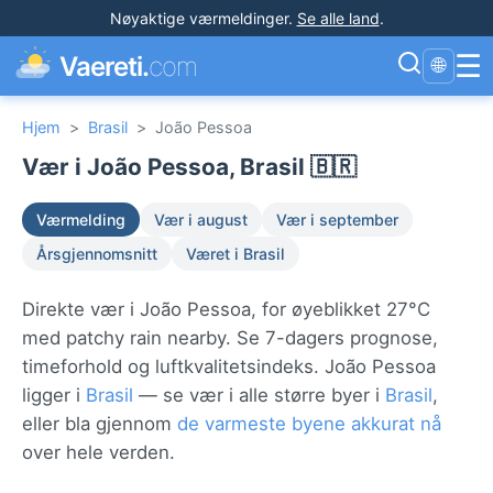
Nøyaktige værmeldinger
.
Se alle land
.
☰
Vaereti.
com
🌐
Hjem
>
Brasil
>
João Pessoa
Vær i João Pessoa, Brasil 🇧🇷
Værmelding
Vær i august
Vær i september
Årsgjennomsnitt
Været i Brasil
Direkte vær i João Pessoa, for øyeblikket 27°C
med patchy rain nearby. Se 7-dagers prognose,
timeforhold og luftkvalitetsindeks. João Pessoa
ligger i
Brasil
— se vær i alle større byer i
Brasil
,
eller bla gjennom
de varmeste byene akkurat nå
over hele verden.