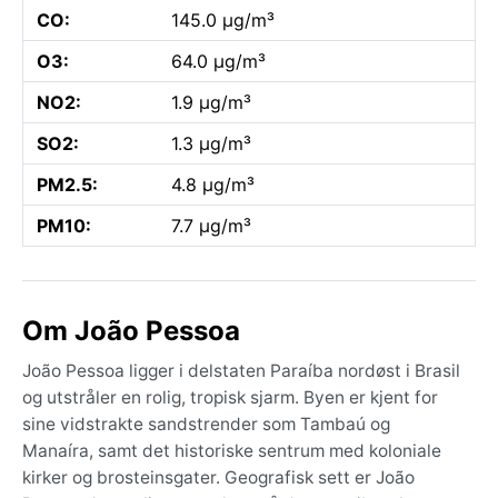
CO:
145.0 µg/m³
O3:
64.0 µg/m³
NO2:
1.9 µg/m³
SO2:
1.3 µg/m³
PM2.5:
4.8 µg/m³
PM10:
7.7 µg/m³
Om João Pessoa
João Pessoa ligger i delstaten Paraíba nordøst i Brasil
og utstråler en rolig, tropisk sjarm. Byen er kjent for
sine vidstrakte sandstrender som Tambaú og
Manaíra, samt det historiske sentrum med koloniale
kirker og brosteinsgater. Geografisk sett er João