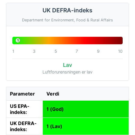
UK DEFRA-indeks
Department for Environment, Food & Rural Affairs
1
1
3
5
7
9
10
Lav
Luftforurensningen er lav
Parameter
Verdi
US EPA-
1 (God)
indeks:
UK DEFRA-
1 (Lav)
indeks: