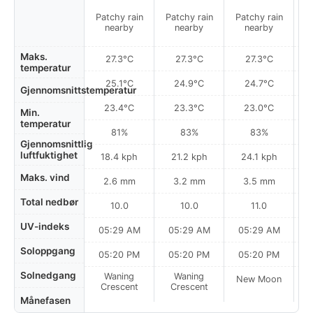
Patchy rain
Patchy rain
Patchy rain
nearby
nearby
nearby
Maks.
27.3°C
27.3°C
27.3°C
temperatur
25.1°C
24.9°C
24.7°C
Gjennomsnittstemperatur
23.4°C
23.3°C
23.0°C
Min.
temperatur
81%
83%
83%
Gjennomsnittlig
luftfuktighet
18.4 kph
21.2 kph
24.1 kph
Maks. vind
2.6 mm
3.2 mm
3.5 mm
Total nedbør
10.0
10.0
11.0
UV-indeks
05:29 AM
05:29 AM
05:29 AM
0
Soloppgang
05:20 PM
05:20 PM
05:20 PM
Solnedgang
Waning
Waning
New Moon
N
Crescent
Crescent
Månefasen