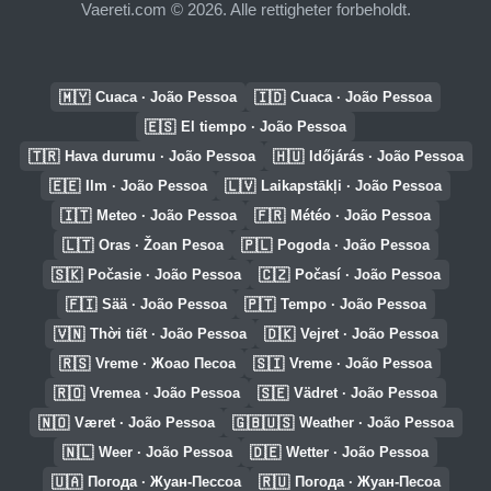
Vaereti.com © 2026. Alle rettigheter forbeholdt.
🇲🇾
🇮🇩
Cuaca · João Pessoa
Cuaca · João Pessoa
🇪🇸
El tiempo · João Pessoa
🇹🇷
🇭🇺
Hava durumu · João Pessoa
Időjárás · João Pessoa
🇪🇪
🇱🇻
Ilm · João Pessoa
Laikapstākļi · João Pessoa
🇮🇹
🇫🇷
Meteo · João Pessoa
Météo · João Pessoa
🇱🇹
🇵🇱
Oras · Žoan Pesoa
Pogoda · João Pessoa
🇸🇰
🇨🇿
Počasie · João Pessoa
Počasí · João Pessoa
🇫🇮
🇵🇹
Sää · João Pessoa
Tempo · João Pessoa
🇻🇳
🇩🇰
Thời tiết · João Pessoa
Vejret · João Pessoa
🇷🇸
🇸🇮
Vreme · Жоао Песоа
Vreme · João Pessoa
🇷🇴
🇸🇪
Vremea · João Pessoa
Vädret · João Pessoa
🇳🇴
🇬🇧🇺🇸
Været · João Pessoa
Weather · João Pessoa
🇳🇱
🇩🇪
Weer · João Pessoa
Wetter · João Pessoa
🇺🇦
🇷🇺
Погода · Жуан-Пессоа
Погода · Жуан-Песоа