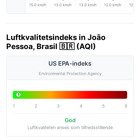
15.0 km/h
13.0 km/h
13.0 km/h
12.0 km/h
12.0 
Luftkvalitetsindeks in João
Pessoa, Brasil 🇧🇷 (AQI)
US EPA-indeks
Environmental Protection Agency
1
1
2
3
4
5
6
God
Luftkvaliteten anses som tilfredsstillende