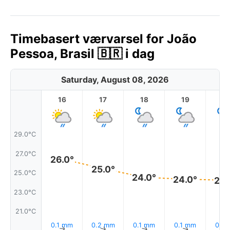
Timebasert værvarsel for João
Pessoa, Brasil 🇧🇷 i dag
Saturday, August 08, 2026
16
17
18
19
2
29.0°C
27.0°C
26.0°
25.0°
25.0°C
24.0°
24.0°
24.
23.0°C
21.0°C
0.1 mm
0.2 mm
0.1 mm
0.1 mm
0.1 
↑
↑
↑
↑