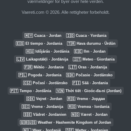
værmeldinger for byer over hele verden.
Vaereti.com © 2026. Alle rettigheter forbeholdt.
🇲🇾
🇮🇩
Cuaca · Jordan
Cuaca · Yordania
🇪🇸
🇹🇷
El tiempo · Jordania
Hava durumu · Ürdün
🇭🇺
🇪🇪
Időjárás · Jordánia
Ilm · Jordan
🇱🇻
🇮🇹
Laikapstākļi · Jordānija
Meteo · Giordania
🇫🇷
🇱🇹
Météo · Jordanie
Oras · Jordanija
🇵🇱
🇸🇰
Pogoda · Jordania
Počasie · Jordánsko
🇨🇿
🇫🇮
Počasí · Jordánsko
Sää · Jordania
🇵🇹
🇻🇳
Tempo · Jordânia
Thời tiết · Gioóc-đa-ni (Jordan)
🇩🇰
🇷🇸
Vejret · Jordan
Vreme · Јордан
🇸🇮
🇷🇴
Vreme · Jordanija
Vremea · Iordania
🇸🇪
🇳🇴
Vädret · Jordanien
Været · Jordan
🇬🇧🇺🇸
Weather · Hashemite Kingdom of Jordan
🇳🇱
🇩🇪
Weer · Jordanië
Wetter · Jordanien