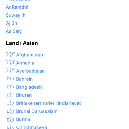
Ar Ramthā
Ṣuwayliḥ
‘Ajlūn
As Salţ
Land i Asien
🇦🇫 Afghanistan
🇦🇲 Armenia
🇦🇿 Aserbajdsjan
🇧🇭 Bahrein
🇧🇩 Bangladesh
🇧🇹 Bhutan
🇮🇴 Britiske territorier i Indiahavet
🇧🇳 Brunei Darussalam
🇲🇲 Burma
🇨🇽 Christmasøya