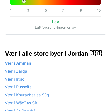
2
1
3
5
7
9
10
Lav
Luftforurensningen er lav
Vær i alle store byer i Jordan 🇯🇴
Vær i Amman
Vær i Zarqa
Vær i Irbid
Vær i Russeifa
Vær i Khuraybat as Sūq
Vær i Wādī as Sīr
Vær i Ar Ramthā