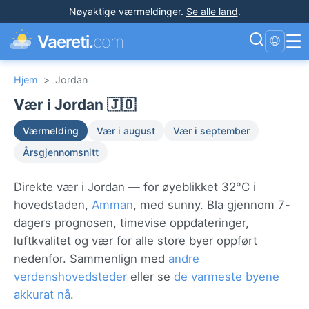
Nøyaktige værmeldinger
.
Se alle land
.
☰
Vaereti.
com
🌐
Hjem
>
Jordan
Vær i Jordan 🇯🇴
Værmelding
Vær i august
Vær i september
Årsgjennomsnitt
Direkte vær i Jordan — for øyeblikket 32°C i
hovedstaden,
Amman
, med sunny. Bla gjennom 7-
dagers prognosen, timevise oppdateringer,
luftkvalitet og vær for alle store byer oppført
nedenfor. Sammenlign med
andre
verdenshovedsteder
eller se
de varmeste byene
akkurat nå
.