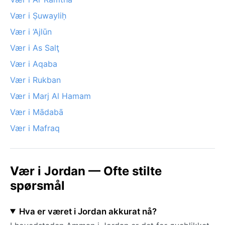
Vær i Ṣuwayliḥ
Vær i ‘Ajlūn
Vær i As Salţ
Vær i Aqaba
Vær i Rukban
Vær i Marj Al Hamam
Vær i Mādabā
Vær i Mafraq
Vær i Jordan — Ofte stilte
spørsmål
Hva er været i Jordan akkurat nå?