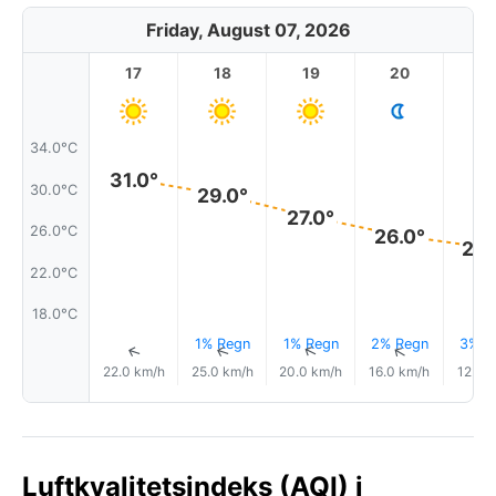
Friday, August 07, 2026
17
18
19
20
2
34.0°C
31.0°
30.0°C
29.0°
27.0°
26.0°C
26.0°
24.
22.0°C
18.0°C
1% Regn
1% Regn
2% Regn
3% R
↑
↑
↑
↑
22.0 km/h
25.0 km/h
20.0 km/h
16.0 km/h
12.0 
Luftkvalitetsindeks (AQI) i