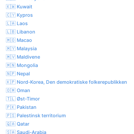
🇰🇼 Kuwait
🇨🇾 Kypros
🇱🇦 Laos
🇱🇧 Libanon
🇲🇴 Macao
🇲🇾 Malaysia
🇲🇻 Maldivene
🇲🇳 Mongolia
🇳🇵 Nepal
🇰🇵 Nord-Korea, Den demokratiske folkerepublikken
🇴🇲 Oman
🇹🇱 Øst-Timor
🇵🇰 Pakistan
🇵🇸 Palestinsk territorium
🇶🇦 Qatar
🇸🇦 Saudi-Arabia