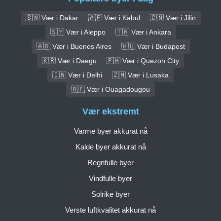
🇸🇳 Vær i Dakar
🇦🇫 Vær i Kabul
🇨🇳 Vær i Jilin
🇸🇾 Vær i Aleppo
🇹🇷 Vær i Ankara
🇦🇷 Vær i Buenos Aires
🇭🇺 Vær i Budapest
🇰🇷 Vær i Daegu
🇵🇭 Vær i Quezon City
🇮🇳 Vær i Delhi
🇿🇲 Vær i Lusaka
🇧🇫 Vær i Ouagadougou
Vær ekstremt
Varme byer akkurat nå
Kalde byer akkurat nå
Regnfulle byer
Vindfulle byer
Solrike byer
Verste luftkvalitet akkurat nå