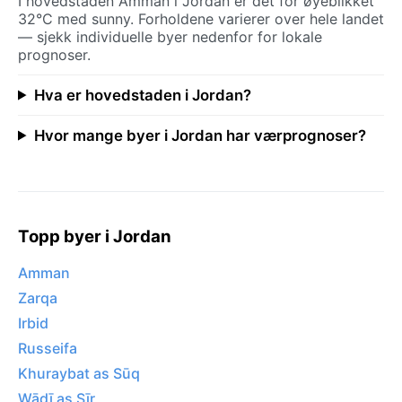
I hovedstaden Amman i Jordan er det for øyeblikket
32°C med sunny. Forholdene varierer over hele landet
— sjekk individuelle byer nedenfor for lokale
prognoser.
Hva er hovedstaden i Jordan?
Hvor mange byer i Jordan har værprognoser?
Topp byer i Jordan
Amman
Zarqa
Irbid
Russeifa
Khuraybat as Sūq
Wādī as Sīr