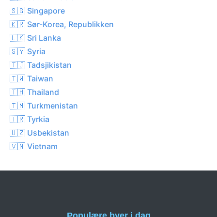
🇸🇬 Singapore
🇰🇷 Sør-Korea, Republikken
🇱🇰 Sri Lanka
🇸🇾 Syria
🇹🇯 Tadsjikistan
🇹🇼 Taiwan
🇹🇭 Thailand
🇹🇲 Turkmenistan
🇹🇷 Tyrkia
🇺🇿 Usbekistan
🇻🇳 Vietnam
Populære byer i dag