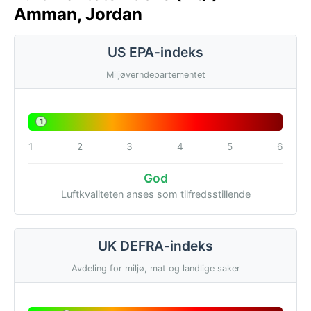
Amman, Jordan
US EPA-indeks
Miljøverndepartementet
1
1
2
3
4
5
6
God
Luftkvaliteten anses som tilfredsstillende
UK DEFRA-indeks
Avdeling for miljø, mat og landlige saker