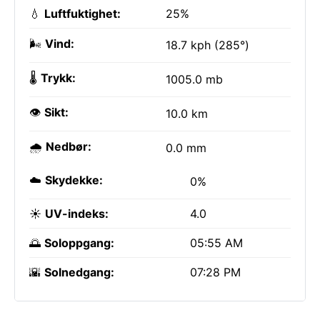
💧
Luftfuktighet:
25%
🌬️
Vind:
18.7 kph (285°)
🌡️
Trykk:
1005.0 mb
👁️
Sikt:
10.0 km
🌧️
Nedbør:
0.0 mm
☁️
Skydekke:
0%
☀️
UV-indeks:
4.0
🌅
Soloppgang:
05:55 AM
🌇
Solnedgang:
07:28 PM