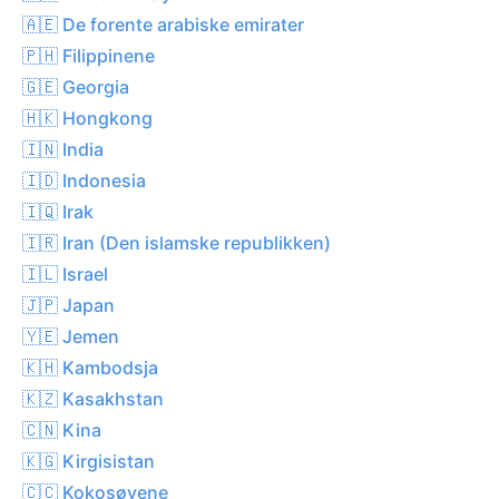
🇦🇪 De forente arabiske emirater
🇵🇭 Filippinene
🇬🇪 Georgia
🇭🇰 Hongkong
🇮🇳 India
🇮🇩 Indonesia
🇮🇶 Irak
🇮🇷 Iran (Den islamske republikken)
🇮🇱 Israel
🇯🇵 Japan
🇾🇪 Jemen
🇰🇭 Kambodsja
🇰🇿 Kasakhstan
🇨🇳 Kina
🇰🇬 Kirgisistan
🇨🇨 Kokosøyene