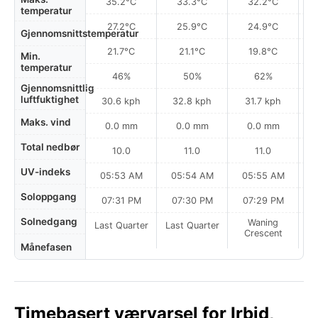
35.2°C
33.3°C
32.2°C
temperatur
27.2°C
25.9°C
24.9°C
Gjennomsnittstemperatur
21.7°C
21.1°C
19.8°C
Min.
temperatur
46%
50%
62%
Gjennomsnittlig
luftfuktighet
30.6 kph
32.8 kph
31.7 kph
Maks. vind
0.0 mm
0.0 mm
0.0 mm
Total nedbør
10.0
11.0
11.0
UV-indeks
05:53 AM
05:54 AM
05:55 AM
0
Soloppgang
07:31 PM
07:30 PM
07:29 PM
Solnedgang
Waning
Last Quarter
Last Quarter
Crescent
Månefasen
Timebasert værvarsel for Irbid,