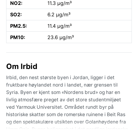
NO2:
11.3 µg/m³
SO2:
6.2 µg/m³
PM2.5:
11.4 µg/m³
PM10:
23.6 µg/m³
Om Irbid
Irbid, den nest største byen i Jordan, ligger i det
fruktbare høylandet nord i landet, nær grensen til
Syria. Byen er kjent som «Nordens brud» og har en
livlig atmosfære preget av det store studentmiljøet
ved Yarmouk Universitet. Området rundt byr på
historiske skatter som de romerske ruinene i Beit Ras
og den spektakulære utsikten over Golanhøydene fra
Umm Qais. Byens beliggenhet i det nordlige jordanske
platået gir et grønnere og mer temperert landskap