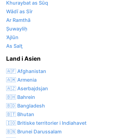
Khuraybat as Sūq
Wādī as Sīr
Ar Ramthā
Ṣuwayliḥ
‘Ajlūn
As Salţ
Land i Asien
🇦🇫 Afghanistan
🇦🇲 Armenia
🇦🇿 Aserbajdsjan
🇧🇭 Bahrein
🇧🇩 Bangladesh
🇧🇹 Bhutan
🇮🇴 Britiske territorier i Indiahavet
🇧🇳 Brunei Darussalam