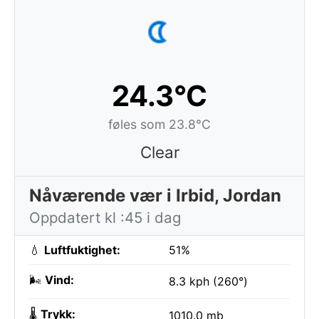
24.3°C
føles som 23.8°C
Clear
Nåværende vær i Irbid, Jordan
Oppdatert kl :45 i dag
💧
Luftfuktighet:
51%
🌬️
Vind:
8.3 kph (260°)
🌡️
Trykk:
1010.0 mb