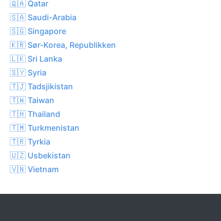
🇶🇦 Qatar
🇸🇦 Saudi-Arabia
🇸🇬 Singapore
🇰🇷 Sør-Korea, Republikken
🇱🇰 Sri Lanka
🇸🇾 Syria
🇹🇯 Tadsjikistan
🇹🇼 Taiwan
🇹🇭 Thailand
🇹🇲 Turkmenistan
🇹🇷 Tyrkia
🇺🇿 Usbekistan
🇻🇳 Vietnam