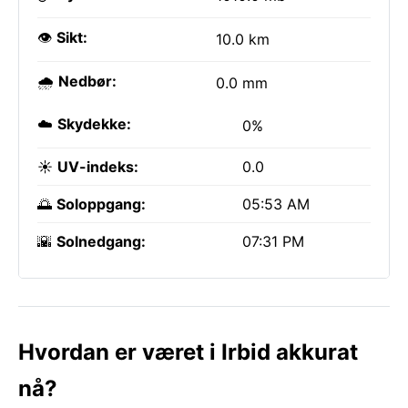
👁️
Sikt:
10.0 km
🌧️
Nedbør:
0.0 mm
☁️
Skydekke:
0%
☀️
UV-indeks:
0.0
🌅
Soloppgang:
05:53 AM
🌇
Solnedgang:
07:31 PM
Hvordan er været i Irbid akkurat
nå?