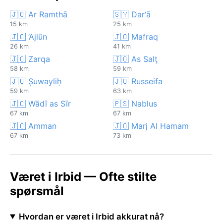
🇯🇴 Ar Ramthā
🇸🇾 Dar‘ā
15 km
25 km
🇯🇴 ‘Ajlūn
🇯🇴 Mafraq
26 km
41 km
🇯🇴 Zarqa
🇯🇴 As Salţ
58 km
59 km
🇯🇴 Ṣuwayliḥ
🇯🇴 Russeifa
59 km
63 km
🇯🇴 Wādī as Sīr
🇵🇸 Nablus
67 km
67 km
🇯🇴 Amman
🇯🇴 Marj Al Hamam
67 km
73 km
Været i Irbid — Ofte stilte
spørsmål
Hvordan er været i Irbid akkurat nå?