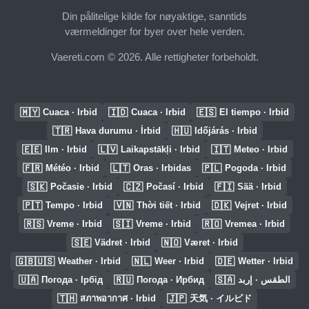
Din pålitelige kilde for nøyaktige, sanntids
værmeldinger for byer over hele verden.
Vaereti.com © 2026. Alle rettigheter forbeholdt.
🇲🇾
🇮🇩
🇪🇸
Cuaca · Irbid
Cuaca · Irbid
El tiempo · Irbid
🇹🇷
🇭🇺
Hava durumu · İrbid
Időjárás · Irbid
🇪🇪
🇱🇻
🇮🇹
Ilm · Irbid
Laikapstākļi · Irbid
Meteo · Irbid
🇫🇷
🇱🇹
🇵🇱
Météo · Irbid
Oras · Irbidas
Pogoda · Irbid
🇸🇰
🇨🇿
🇫🇮
Počasie · Irbid
Počasí · Irbid
Sää · Irbid
🇵🇹
🇻🇳
🇩🇰
Tempo · Irbid
Thời tiết · Irbid
Vejret · Irbid
🇷🇸
🇸🇮
🇷🇴
Vreme · Irbid
Vreme · Irbid
Vremea · Irbid
🇸🇪
🇳🇴
Vädret · Irbid
Været · Irbid
🇬🇧🇺🇸
🇳🇱
🇩🇪
Weather · Irbid
Weer · Irbid
Wetter · Irbid
🇺🇦
🇷🇺
🇸🇦
Погода · Ірбід
Погода · Ирбид
الطقس · إربد
🇹🇭
🇯🇵
สภาพอากาศ · Irbid
天気 · イルビド