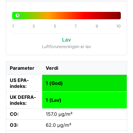
1
1
3
5
7
9
10
Lav
Luftforurensningen er lav
Parameter
Verdi
US EPA-
1 (God)
indeks:
UK DEFRA-
1 (Lav)
indeks:
CO:
157.0 µg/m³
O3:
62.0 µg/m³