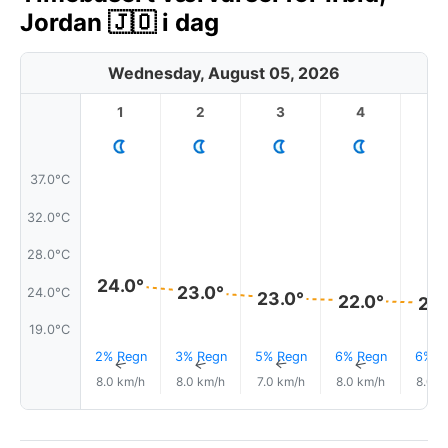
Jordan 🇯🇴 i dag
Wednesday, August 05, 2026
1
2
3
4
5
37.0°C
32.0°C
28.0°C
24.0°
23.0°
24.0°C
23.0°
22.0°
22.
19.0°C
2% Regn
3% Regn
5% Regn
6% Regn
6% R
↑
↑
↑
↑
8.0 km/h
8.0 km/h
7.0 km/h
8.0 km/h
8.0 k