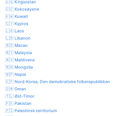
🇰🇬 Kirgisistan
🇨🇨 Kokosøyene
🇰🇼 Kuwait
🇨🇾 Kypros
🇱🇦 Laos
🇱🇧 Libanon
🇲🇴 Macao
🇲🇾 Malaysia
🇲🇻 Maldivene
🇲🇳 Mongolia
🇳🇵 Nepal
🇰🇵 Nord-Korea, Den demokratiske folkerepublikken
🇴🇲 Oman
🇹🇱 Øst-Timor
🇵🇰 Pakistan
🇵🇸 Palestinsk territorium