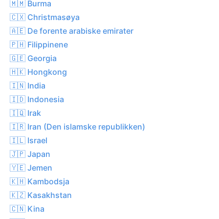
🇲🇲 Burma
🇨🇽 Christmasøya
🇦🇪 De forente arabiske emirater
🇵🇭 Filippinene
🇬🇪 Georgia
🇭🇰 Hongkong
🇮🇳 India
🇮🇩 Indonesia
🇮🇶 Irak
🇮🇷 Iran (Den islamske republikken)
🇮🇱 Israel
🇯🇵 Japan
🇾🇪 Jemen
🇰🇭 Kambodsja
🇰🇿 Kasakhstan
🇨🇳 Kina