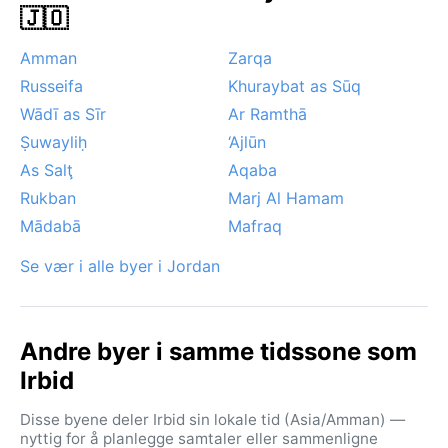
🇯🇴
tåke i lavlandet om morgenen. Snø er sjelden i selve
byen, men forekommer av og til. Sandstormer fra øst
Amman
Zarqa
(khamsin) kan forekomme om våren og høsten, men er
Russeifa
Khuraybat as Sūq
mindre vanlige her enn i sørlige Jordan. Samlet sett
Wādī as Sīr
Ar Ramthā
byr Irbid på et klima som er ganske likt det vi finner i
Ṣuwayliḥ
‘Ajlūn
det sørlige Europa, bare med litt varmere somre.
As Salţ
Aqaba
Rukban
Marj Al Hamam
Mādabā
Mafraq
Se vær i alle byer i Jordan
Andre byer i samme tidssone som
Irbid
Disse byene deler Irbid sin lokale tid (Asia/Amman) —
nyttig for å planlegge samtaler eller sammenligne