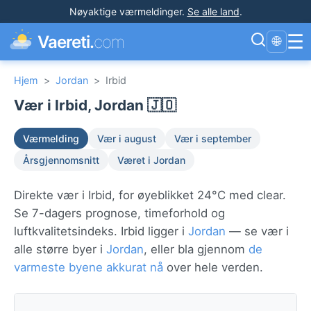
Nøyaktige værmeldinger
.
Se alle land
.
☰
Vaereti.
com
🌐
Hjem
>
Jordan
>
Irbid
Vær i Irbid, Jordan 🇯🇴
Værmelding
Vær i august
Vær i september
Årsgjennomsnitt
Været i Jordan
Direkte vær i Irbid, for øyeblikket 24°C med clear.
Se 7-dagers prognose, timeforhold og
luftkvalitetsindeks. Irbid ligger i
Jordan
— se vær i
alle større byer i
Jordan
, eller bla gjennom
de
varmeste byene akkurat nå
over hele verden.