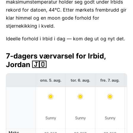
maksimumstemperatur holder seg godt under Irbids
rekord for datoen, 44°C. Etter mørkets frembrudd gir
klar himmel og en moon gode forhold for
stjernekikking i kveld.
Ideelle forhold i Irbid i dag — kom deg ut og nyt det.
7-dagers værvarsel for Irbid,
Jordan 🇯🇴
ons. 5. aug.
tor. 6. aug.
fre. 7. aug.
l
Sunny
Sunny
Sunny
Maks.