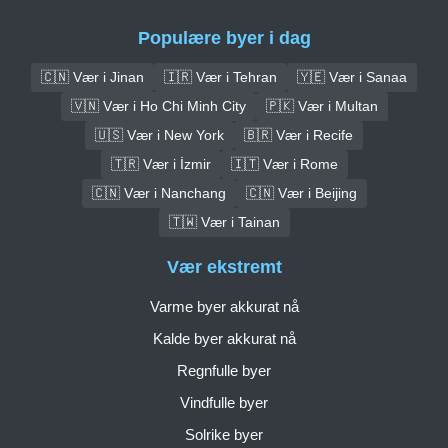
Populære byer i dag
🇨🇳 Vær i Jinan
🇮🇷 Vær i Tehran
🇾🇪 Vær i Sanaa
🇻🇳 Vær i Ho Chi Minh City
🇵🇰 Vær i Multan
🇺🇸 Vær i New York
🇧🇷 Vær i Recife
🇹🇷 Vær i İzmir
🇮🇹 Vær i Rome
🇨🇳 Vær i Nanchang
🇨🇳 Vær i Beijing
🇹🇼 Vær i Tainan
Vær ekstremt
Varme byer akkurat nå
Kalde byer akkurat nå
Regnfulle byer
Vindfulle byer
Solrike byer