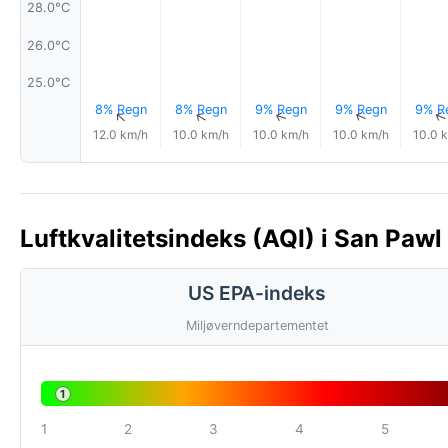
28.0°C
26.0°C
25.0°C
8% Regn
8% Regn
9% Regn
9% Regn
9% R
↑
↑
↑
↑
12.0 km/h
10.0 km/h
10.0 km/h
10.0 km/h
10.0 
Luftkvalitetsindeks (AQI) i San Pawl 
US EPA-indeks
Miljøverndepartementet
1
1
2
3
4
5