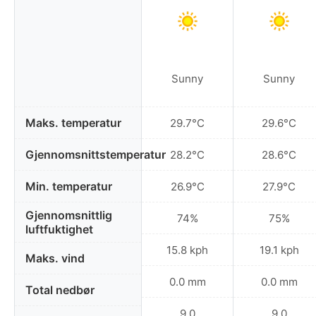
Sunny
Sunny
Maks. temperatur
29.7°C
29.6°C
Gjennomsnittstemperatur
28.2°C
28.6°C
Min. temperatur
26.9°C
27.9°C
Gjennomsnittlig
74%
75%
luftfuktighet
15.8 kph
19.1 kph
Maks. vind
0.0 mm
0.0 mm
Total nedbør
9.0
9.0