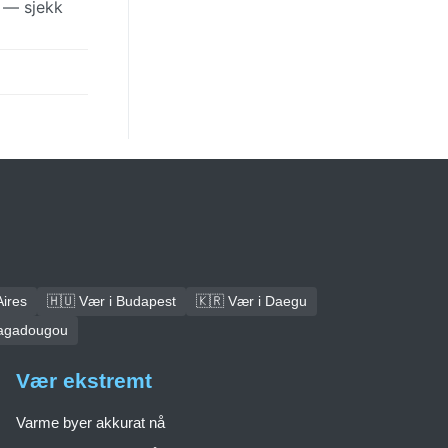
t — sjekk
Aires
🇭🇺 Vær i Budapest
🇰🇷 Vær i Daegu
uagadougou
Vær ekstremt
Varme byer akkurat nå