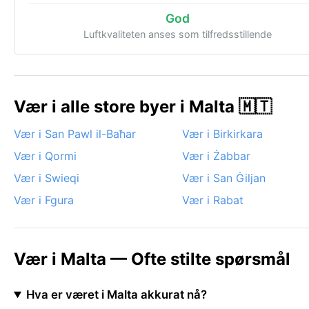
God
Luftkvaliteten anses som tilfredsstillende
Vær i alle store byer i Malta 🇲🇹
Vær i San Pawl il-Baħar
Vær i Birkirkara
Vær i Qormi
Vær i Żabbar
Vær i Swieqi
Vær i San Ġiljan
Vær i Fgura
Vær i Rabat
Vær i Malta — Ofte stilte spørsmål
Hva er været i Malta akkurat nå?