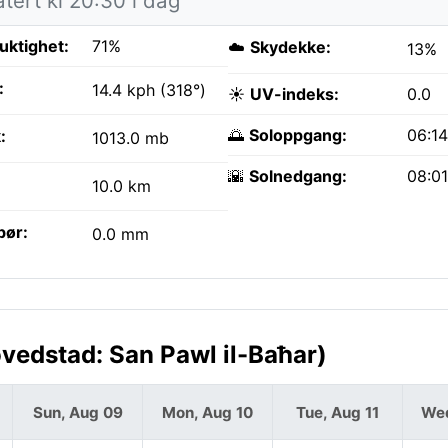
tert kl 20:30 i dag
fuktighet:
71%
☁️
Skydekke:
13%
:
14.4 kph (318°)
☀️
UV-indeks:
0.0
🌅
Soloppgang:
06:1
:
1013.0 mb
🌇
Solnedgang:
08:0
10.0 km
bør:
0.0 mm
vedstad: San Pawl il-Baħar)
Sun, Aug 09
Mon, Aug 10
Tue, Aug 11
Wed