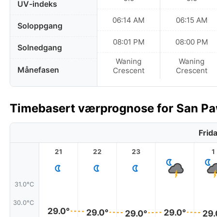
UV-indeks
06:14 AM
06:15 AM
Soloppgang
08:01 PM
08:00 PM
Solnedgang
Waning
Waning
Månefasen
Crescent
Crescent
Timebasert værprognose for San Pawl
Frid
21
22
23
1
31.0°C
30.0°C
29.0°
29.0°
29.0°
29.0°
29.