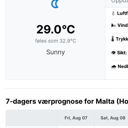
Oppda
💧
Luft
29.0°C
🌬️
Vind
🌡️
Trykk
føles som 32.9°C
Sunny
👁️
Sikt:
🌧️
Ned
7-dagers værprognose for Malta (Ho
Fri, Aug 07
Sat, Aug 08