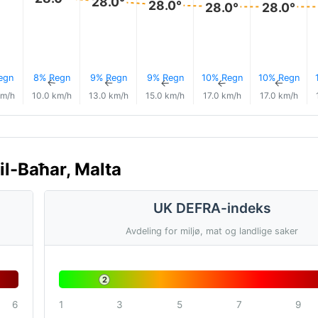
28.0°
28.0°
28.0°
28.0°
egn
8% Regn
9% Regn
9% Regn
10% Regn
10% Regn
↑
↑
↑
↑
↑
↑
km/h
10.0 km/h
13.0 km/h
15.0 km/h
17.0 km/h
17.0 km/h
il-Baħar, Malta
UK DEFRA-indeks
Avdeling for miljø, mat og landlige saker
2
6
1
3
5
7
9