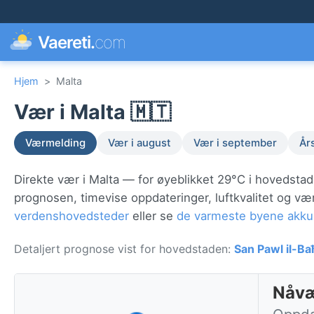
Vaereti.
com
Hjem
>
Malta
Vær i Malta 🇲🇹
Værmelding
Vær i august
Vær i september
År
Direkte vær i Malta — for øyeblikket 29°C i hovedsta
prognosen, timevise oppdateringer, luftkvalitet og v
verdenshovedsteder
eller se
de varmeste byene akku
Detaljert prognose vist for hovedstaden:
San Pawl il-Ba
Nåvæ