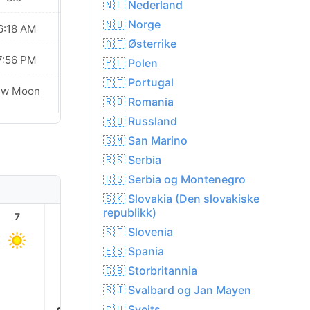
🇳🇱 Nederland
🇳🇴 Norge
6:18 AM
06:19 AM
🇦🇹 Østerrike
7:56 PM
07:55 PM
🇵🇱 Polen
🇵🇹 Portugal
ew Moon
New Moon
🇷🇴 Romania
🇷🇺 Russland
🇸🇲 San Marino
🇷🇸 Serbia
🇷🇸 Serbia og Montenegro
🇸🇰 Slovakia (Den slovakiske
republikk)
7
8
9
10
11
12
🇸🇮 Slovenia
🇪🇸 Spania
🇬🇧 Storbritannia
🇸🇯 Svalbard og Jan Mayen
29.0°
29.0°
29.0°
28.0°
🇨🇭 Sveits