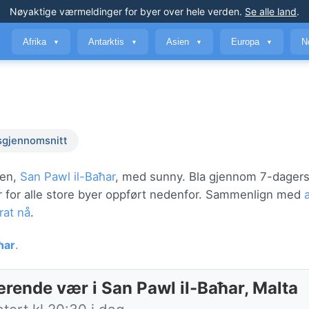
Nøyaktige værmeldinger
for byer over hele verden
.
Se alle land
.
Afrika
Antarktis
Asien
Europa
N
▼
▼
▼
▼
sgjennomsnitt
den,
San Pawl il-Baħar
, med sunny. Bla gjennom 7-dager
ær for alle store byer oppført nedenfor. Sammenlign med
rat nå
.
ħar
.
rende vær i San Pawl il-Baħar, Malta