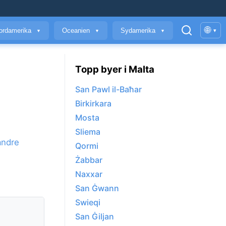
🌐
ordamerika
Oceanien
Sydamerika
▾
▼
▼
▼
Topp byer i Malta
San Pawl il-Baħar
Birkirkara
Mosta
s
Sliema
andre
Qormi
Żabbar
Naxxar
San Ġwann
Swieqi
San Ġiljan