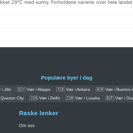
likket 29°C med sunny. Forholdene varierer over hele lande
Populære byer i dag
i Jilin
🇸🇾 Vær i Aleppo
🇹🇷 Vær i Ankara
🇦🇷 Vær i Buenos 
 Quezon City
🇮🇳 Vær i Delhi
🇿🇲 Vær i Lusaka
🇧🇫 Vær i O
Raske lenker
Om oss