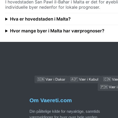
I hovedstaden San Pawl il-Baħar i Malta er det for øyeb
individuelle byer nedenfor for lokale prognoser.
Hva er hovedstaden i Malta?
Hvor mange byer i Malta har værprognoser?
🇸🇳 Vær i Dakar
🇦🇫 Vær i Kabul
🇨🇳 Vær 
🇵🇭 Vær i
Om Vaereti.com
Din pålitelige kilde for nøyaktige, sanntids
værmeldinger for byer over hele verden.