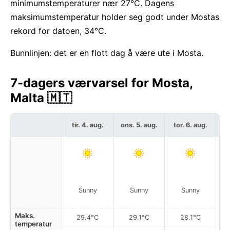
minimumstemperaturer nær 27°C. Dagens
maksimumstemperatur holder seg godt under Mostas
rekord for datoen, 34°C.
Bunnlinjen: det er en flott dag å være ute i Mosta.
7-dagers værvarsel for Mosta,
Malta 🇲🇹
tir. 4. aug.
ons. 5. aug.
tor. 6. aug.
f
Sunny
Sunny
Sunny
Maks.
29.4°C
29.1°C
28.1°C
temperatur