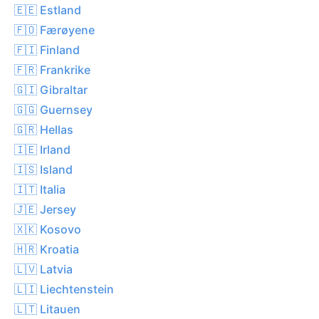
🇪🇪 Estland
🇫🇴 Færøyene
🇫🇮 Finland
🇫🇷 Frankrike
🇬🇮 Gibraltar
🇬🇬 Guernsey
🇬🇷 Hellas
🇮🇪 Irland
🇮🇸 Island
🇮🇹 Italia
🇯🇪 Jersey
🇽🇰 Kosovo
🇭🇷 Kroatia
🇱🇻 Latvia
🇱🇮 Liechtenstein
🇱🇹 Litauen