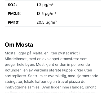
SO2:
1.3 µg/m³
PM2.5:
13.5 µg/m³
PM10:
20.5 µg/m³
Om Mosta
Mosta ligger på Malta, en liten øystat midt i
Middelhavet, med en avslappet atmosfære som
preger hele byen. Mest kjent er den imponerende
Rotunden, en av verdens største kuppelkirker uten
støttepilarer. Sentrum er oversiktlig, med sjarmerende
steingater, lokale kafeer og en travel piazza der
innbyggerne samles. Byen ligger inne i landet, omgitt
av åser og jorder, men har nærhet til både kysten og
hovedstaden Valletta.