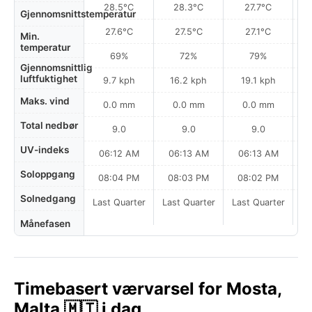
28.5°C
28.3°C
27.7°C
Gjennomsnittstemperatur
27.6°C
27.5°C
27.1°C
Min.
temperatur
69%
72%
79%
Gjennomsnittlig
luftfuktighet
9.7 kph
16.2 kph
19.1 kph
Maks. vind
0.0 mm
0.0 mm
0.0 mm
Total nedbør
9.0
9.0
9.0
UV-indeks
06:12 AM
06:13 AM
06:13 AM
Soloppgang
08:04 PM
08:03 PM
08:02 PM
Solnedgang
Last Quarter
Last Quarter
Last Quarter
Månefasen
Timebasert værvarsel for Mosta,
Malta 🇲🇹 i dag