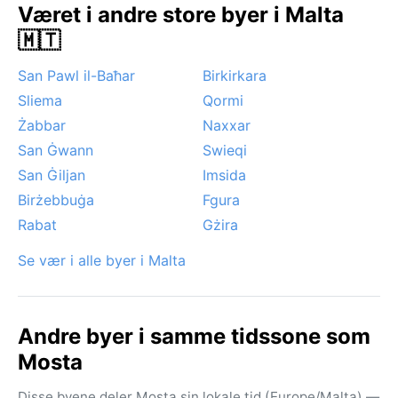
Været i andre store byer i Malta
klimaet stabilt og tiltalende året rundt.
🇲🇹
San Pawl il-Baħar
Birkirkara
Sliema
Qormi
Żabbar
Naxxar
San Ġwann
Swieqi
San Ġiljan
Imsida
Birżebbuġa
Fgura
Rabat
Gżira
Se vær i alle byer i Malta
Andre byer i samme tidssone som
Mosta
Disse byene deler Mosta sin lokale tid (Europe/Malta) —