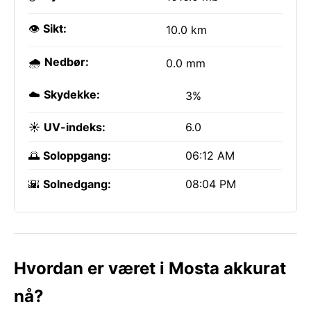
👁️
Sikt:
10.0 km
🌧️
Nedbør:
0.0 mm
☁️
Skydekke:
3%
☀️
UV-indeks:
6.0
🌅
Soloppgang:
06:12 AM
🌇
Solnedgang:
08:04 PM
Hvordan er været i Mosta akkurat
nå?