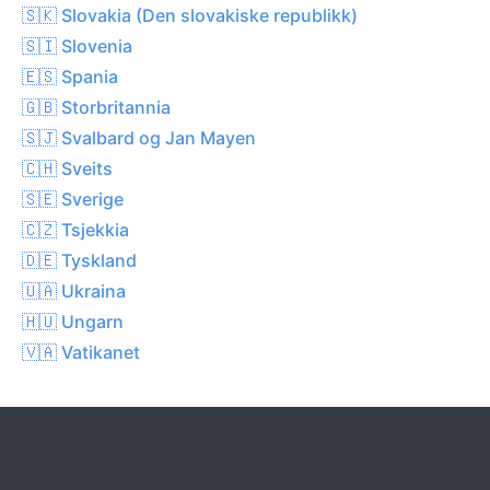
🇸🇰 Slovakia (Den slovakiske republikk)
🇸🇮 Slovenia
🇪🇸 Spania
🇬🇧 Storbritannia
🇸🇯 Svalbard og Jan Mayen
🇨🇭 Sveits
🇸🇪 Sverige
🇨🇿 Tsjekkia
🇩🇪 Tyskland
🇺🇦 Ukraina
🇭🇺 Ungarn
🇻🇦 Vatikanet