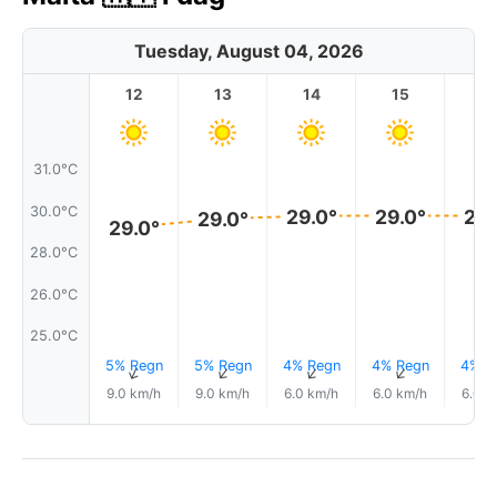
Tuesday, August 04, 2026
12
13
14
15
1
31.0°C
30.0°C
29.0°
29.0°
29.
29.0°
29.0°
28.0°C
26.0°C
25.0°C
5% Regn
5% Regn
4% Regn
4% Regn
4% R
↑
↑
↑
↑
9.0 km/h
9.0 km/h
6.0 km/h
6.0 km/h
6.0 k