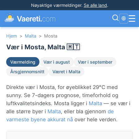
Nøyaktige værmeldinger
.
Se alle land
.
☰
Vaereti.
com
🌐
Hjem
>
Malta
>
Mosta
Vær i Mosta, Malta 🇲🇹
Værmelding
Vær i august
Vær i september
Årsgjennomsnitt
Været i Malta
Direkte vær i Mosta, for øyeblikket 29°C med
sunny. Se 7-dagers prognose, timeforhold og
luftkvalitetsindeks. Mosta ligger i
Malta
— se vær i
alle større byer i
Malta
, eller bla gjennom
de
varmeste byene akkurat nå
over hele verden.