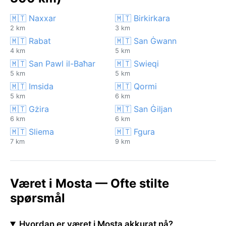
🇲🇹 Naxxar
🇲🇹 Birkirkara
2 km
3 km
🇲🇹 Rabat
🇲🇹 San Ġwann
4 km
5 km
🇲🇹 San Pawl il-Baħar
🇲🇹 Swieqi
5 km
5 km
🇲🇹 Imsida
🇲🇹 Qormi
5 km
6 km
🇲🇹 Gżira
🇲🇹 San Ġiljan
6 km
6 km
🇲🇹 Sliema
🇲🇹 Fgura
7 km
9 km
Været i Mosta — Ofte stilte
spørsmål
Hvordan er været i Mosta akkurat nå?