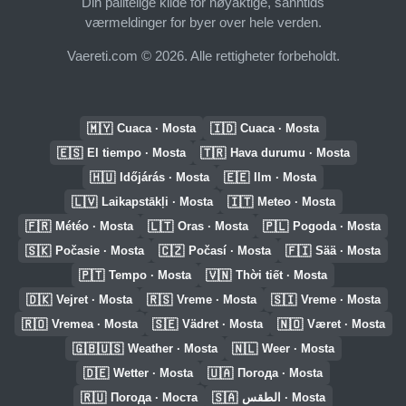
Din pålitelige kilde for nøyaktige, sanntids
værmeldinger for byer over hele verden.
Vaereti.com © 2026. Alle rettigheter forbeholdt.
🇲🇾
🇮🇩
Cuaca · Mosta
Cuaca · Mosta
🇪🇸
🇹🇷
El tiempo · Mosta
Hava durumu · Mosta
🇭🇺
🇪🇪
Időjárás · Mosta
Ilm · Mosta
🇱🇻
🇮🇹
Laikapstākļi · Mosta
Meteo · Mosta
🇫🇷
🇱🇹
🇵🇱
Météo · Mosta
Oras · Mosta
Pogoda · Mosta
🇸🇰
🇨🇿
🇫🇮
Počasie · Mosta
Počasí · Mosta
Sää · Mosta
🇵🇹
🇻🇳
Tempo · Mosta
Thời tiết · Mosta
🇩🇰
🇷🇸
🇸🇮
Vejret · Mosta
Vreme · Mosta
Vreme · Mosta
🇷🇴
🇸🇪
🇳🇴
Vremea · Mosta
Vädret · Mosta
Været · Mosta
🇬🇧🇺🇸
🇳🇱
Weather · Mosta
Weer · Mosta
🇩🇪
🇺🇦
Wetter · Mosta
Погода · Mosta
🇷🇺
🇸🇦
Погода · Моста
الطقس · Mosta