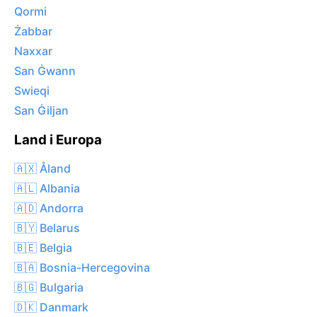
Qormi
Żabbar
Naxxar
San Ġwann
Swieqi
San Ġiljan
Land i Europa
🇦🇽 Åland
🇦🇱 Albania
🇦🇩 Andorra
🇧🇾 Belarus
🇧🇪 Belgia
🇧🇦 Bosnia-Hercegovina
🇧🇬 Bulgaria
🇩🇰 Danmark