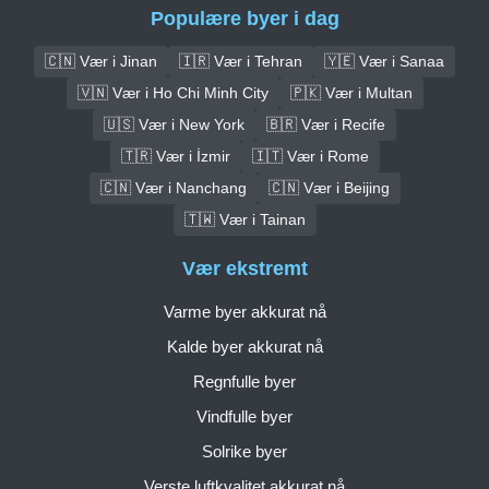
Populære byer i dag
🇨🇳 Vær i Jinan
🇮🇷 Vær i Tehran
🇾🇪 Vær i Sanaa
🇻🇳 Vær i Ho Chi Minh City
🇵🇰 Vær i Multan
🇺🇸 Vær i New York
🇧🇷 Vær i Recife
🇹🇷 Vær i İzmir
🇮🇹 Vær i Rome
🇨🇳 Vær i Nanchang
🇨🇳 Vær i Beijing
🇹🇼 Vær i Tainan
Vær ekstremt
Varme byer akkurat nå
Kalde byer akkurat nå
Regnfulle byer
Vindfulle byer
Solrike byer
Verste luftkvalitet akkurat nå