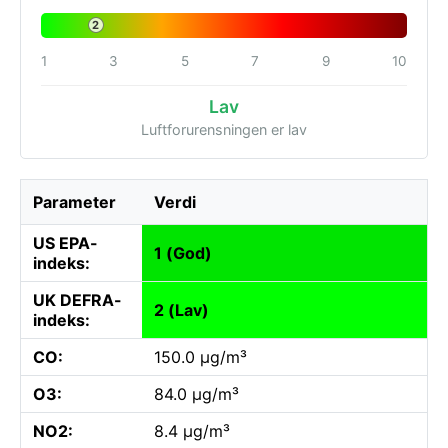
2
1
3
5
7
9
10
Lav
Luftforurensningen er lav
Parameter
Verdi
US EPA-
1 (God)
indeks:
UK DEFRA-
2 (Lav)
indeks:
CO:
150.0 µg/m³
O3:
84.0 µg/m³
NO2:
8.4 µg/m³