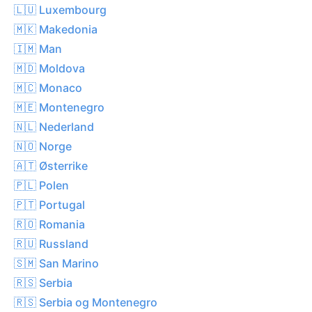
🇱🇺 Luxembourg
🇲🇰 Makedonia
🇮🇲 Man
🇲🇩 Moldova
🇲🇨 Monaco
🇲🇪 Montenegro
🇳🇱 Nederland
🇳🇴 Norge
🇦🇹 Østerrike
🇵🇱 Polen
🇵🇹 Portugal
🇷🇴 Romania
🇷🇺 Russland
🇸🇲 San Marino
🇷🇸 Serbia
🇷🇸 Serbia og Montenegro