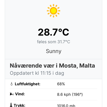
28.7°C
føles som 31.7°C
Sunny
Nåværende vær i Mosta, Malta
Oppdatert kl 11:15 i dag
💧
Luftfuktighet:
68%
🌬️
Vind:
8.6 kph (196°)
🌡️
Trykk:
1016.0 mb