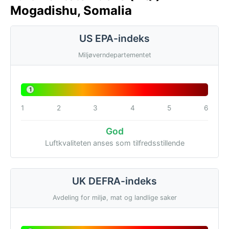
Mogadishu, Somalia
US EPA-indeks
Miljøverndepartementet
1
1
2
3
4
5
6
God
Luftkvaliteten anses som tilfredsstillende
UK DEFRA-indeks
Avdeling for miljø, mat og landlige saker