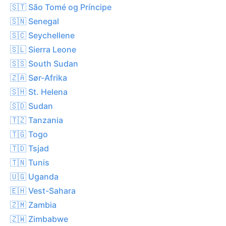
🇸🇹 São Tomé og Príncipe
🇸🇳 Senegal
🇸🇨 Seychellene
🇸🇱 Sierra Leone
🇸🇸 South Sudan
🇿🇦 Sør-Afrika
🇸🇭 St. Helena
🇸🇩 Sudan
🇹🇿 Tanzania
🇹🇬 Togo
🇹🇩 Tsjad
🇹🇳 Tunis
🇺🇬 Uganda
🇪🇭 Vest-Sahara
🇿🇲 Zambia
🇿🇼 Zimbabwe