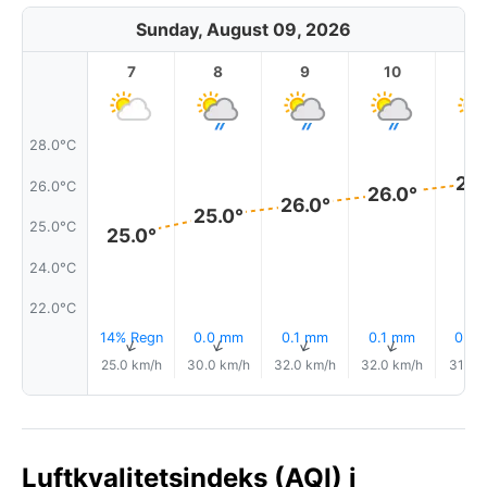
Sunday, August 09, 2026
7
8
9
10
11
28.0°C
27.
26.0°C
26.0°
26.0°
25.0°
25.0°C
25.0°
24.0°C
22.0°C
14% Regn
0.0 mm
0.1 mm
0.1 mm
0.0
↑
↑
↑
↑
25.0 km/h
30.0 km/h
32.0 km/h
32.0 km/h
31.0 
Luftkvalitetsindeks (AQI) i