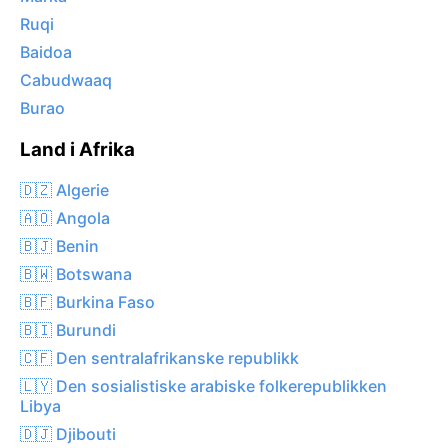
Ruqi
Baidoa
Cabudwaaq
Burao
Land i Afrika
🇩🇿 Algerie
🇦🇴 Angola
🇧🇯 Benin
🇧🇼 Botswana
🇧🇫 Burkina Faso
🇧🇮 Burundi
🇨🇫 Den sentralafrikanske republikk
🇱🇾 Den sosialistiske arabiske folkerepublikken
Libya
🇩🇯 Djibouti