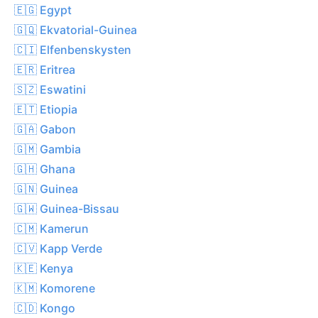
🇪🇬 Egypt
🇬🇶 Ekvatorial-Guinea
🇨🇮 Elfenbenskysten
🇪🇷 Eritrea
🇸🇿 Eswatini
🇪🇹 Etiopia
🇬🇦 Gabon
🇬🇲 Gambia
🇬🇭 Ghana
🇬🇳 Guinea
🇬🇼 Guinea-Bissau
🇨🇲 Kamerun
🇨🇻 Kapp Verde
🇰🇪 Kenya
🇰🇲 Komorene
🇨🇩 Kongo