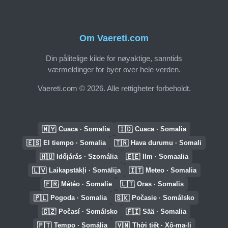
Om Vaereti.com
Din pålitelige kilde for nøyaktige, sanntids
værmeldinger for byer over hele verden.
Vaereti.com © 2026. Alle rettigheter forbeholdt.
🇲🇾
🇮🇩
Cuaca · Somalia
Cuaca · Somalia
🇪🇸
🇹🇷
El tiempo · Somalia
Hava durumu · Somali
🇭🇺
🇪🇪
Időjárás · Szomália
Ilm · Somaalia
🇱🇻
🇮🇹
Laikapstākļi · Somālija
Meteo · Somalia
🇫🇷
🇱🇹
Météo · Somalie
Oras · Somalis
🇵🇱
🇸🇰
Pogoda · Somalia
Počasie · Somálsko
🇨🇿
🇫🇮
Počasí · Somálsko
Sää · Somalia
🇵🇹
🇻🇳
Tempo · Somália
Thời tiết · Xô-ma-li