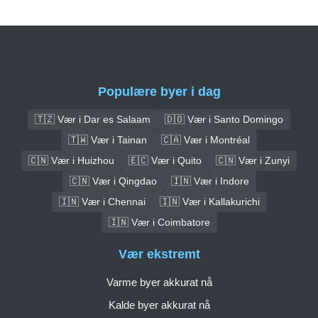
Populære byer i dag
🇹🇿 Vær i Dar es Salaam
🇩🇴 Vær i Santo Domingo
🇹🇼 Vær i Tainan
🇨🇦 Vær i Montréal
🇨🇳 Vær i Huizhou
🇪🇨 Vær i Quito
🇨🇳 Vær i Zunyi
🇨🇳 Vær i Qingdao
🇮🇳 Vær i Indore
🇮🇳 Vær i Chennai
🇮🇳 Vær i Kallakurichi
🇮🇳 Vær i Coimbatore
Vær ekstremt
Varme byer akkurat nå
Kalde byer akkurat nå