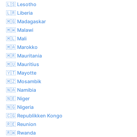
🇱🇸 Lesotho
🇱🇷 Liberia
🇲🇬 Madagaskar
🇲🇼 Malawi
🇲🇱 Mali
🇲🇦 Marokko
🇲🇷 Mauritania
🇲🇺 Mauritius
🇾🇹 Mayotte
🇲🇿 Mosambik
🇳🇦 Namibia
🇳🇪 Niger
🇳🇬 Nigeria
🇨🇬 Republikken Kongo
🇷🇪 Reunion
🇷🇼 Rwanda