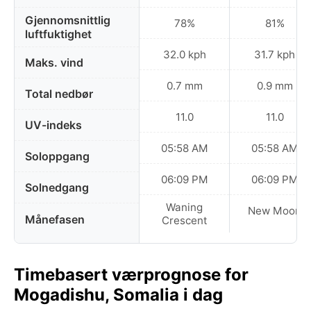
Gjennomsnittlig
78%
81%
luftfuktighet
32.0 kph
31.7 kph
Maks. vind
0.7 mm
0.9 mm
Total nedbør
11.0
11.0
UV-indeks
05:58 AM
05:58 AM
Soloppgang
06:09 PM
06:09 PM
Solnedgang
Waning
New Moon
Månefasen
Crescent
Timebasert værprognose for
Mogadishu, Somalia i dag