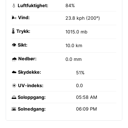
💧
Luftfuktighet:
84%
🌬️
Vind:
23.8 kph (200°)
🌡️
Trykk:
1015.0 mb
👁️
Sikt:
10.0 km
🌧️
Nedbør:
0.0 mm
☁️
Skydekke:
51%
☀️
UV-indeks:
0.0
🌅
Soloppgang:
05:58 AM
🌇
Solnedgang:
06:09 PM