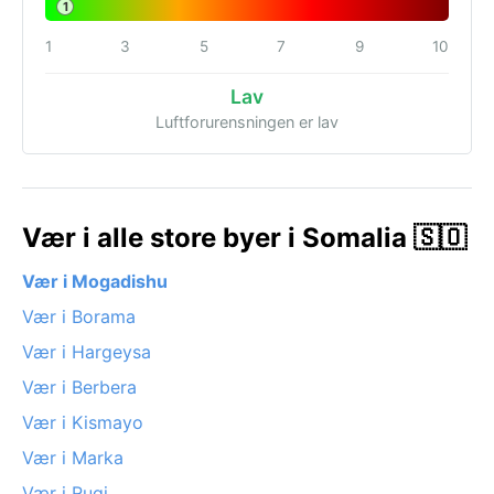
1
1
3
5
7
9
10
Lav
Luftforurensningen er lav
Vær i alle store byer i Somalia 🇸🇴
Vær i Mogadishu
Vær i Borama
Vær i Hargeysa
Vær i Berbera
Vær i Kismayo
Vær i Marka
Vær i Ruqi