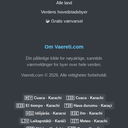
Alle land
Verdens hovedstadsbyer
🧩 Gratis værvarsel
Om Vaereti.com
Din pålitelige kilde for nøyaktige, sanntids
værmeldinger for byer over hele verden.
Vaereti.com © 2026. Alle rettigheter forbeholdt.
🇲🇾
🇮🇩
Cuaca · Karachi
Cuaca · Karachi
🇪🇸
🇹🇷
El tiempo · Karachi
Hava durumu · Karaçi
🇭🇺
🇪🇪
Időjárás · Karacsi
Ilm · Karachi
🇱🇻
🇮🇹
Laikapstākļi · Karāči
Meteo · Karachi