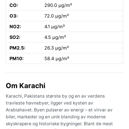
CO:
290.0 µg/m³
O3:
72.0 µg/m³
NO2:
4.1 µg/m³
SO2:
4.5 µg/m³
PM2.5:
26.3 µg/m³
PM10:
58.4 µg/m³
Om Karachi
Karachi, Pakistans største by og en av verdens
travleste havnebyer, ligger ved kysten av
Arabiahavet. Byen pulserer av energi – et virvar av
biler, markeder og en unik blanding av moderne
skyskrapere og historiske bygninger. Blant de mest