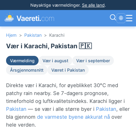
Nøyaktige værmeldinger
.
Se alle land
.
☰
Vaereti.
com
🌐
Hjem
>
Pakistan
>
Karachi
Vær i Karachi, Pakistan 🇵🇰
Værmelding
Vær i august
Vær i september
Årsgjennomsnitt
Været i Pakistan
Direkte vær i Karachi, for øyeblikket 30°C med
patchy rain nearby. Se 7-dagers prognose,
timeforhold og luftkvalitetsindeks. Karachi ligger i
Pakistan
— se vær i alle større byer i
Pakistan
, eller
bla gjennom
de varmeste byene akkurat nå
over
hele verden.