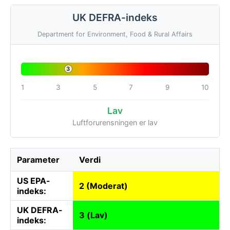
UK DEFRA-indeks
Department for Environment, Food & Rural Affairs
3
1
3
5
7
9
10
Lav
Luftforurensningen er lav
Parameter
Verdi
US EPA-
2 (Moderat)
indeks:
UK DEFRA-
3 (Lav)
indeks: