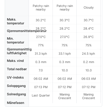
Patchy rain
Patchy rain
Cloudy
nearby
nearby
Maks.
30.2°C
30.3°C
30.7°C
temperatur
28.2°C
28.2°C
28.4°C
Gjennomsnittstemperatur
27.0°C
27.0°C
26.9°C
Min.
temperatur
77%
75%
75%
Gjennomsnittlig
luftfuktighet
31.3 kph
33.1 kph
24.5 kph
Maks. vind
0.3 mm
0.3 mm
0.2 mm
Total nedbør
7.0
10.0
10.0
UV-indeks
06:02 AM
06:02 AM
06:03 AM
0
Soloppgang
07:13 PM
07:12 PM
07:12 PM
Solnedgang
Waning
Waning
Last Quarter
Crescent
Crescent
Månefasen