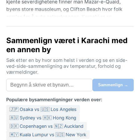
kjente severdighetene finner man Mazar-e-Quaid,
byens store mausoleum, og Clifton Beach hvor folk
samles for å nyte solnedgangen. Karachi er en
smeltedigel av kulturer, med sterke inntrykk fra både
urbane og tradisjonelle sider av Pakistan.
Sammenlign været i Karachi med
Karachi har et varmt ørkenklima (Köppen BWh),
en annen by
preget av intense sommere og milde vintre.
Sommeren, fra april til oktober, byr på temperaturer
Søk etter en by hvor som helst i verden og se en side-
opp mot førti grader celsius, og høy luftfuktighet fra
ved-side-sammenligning av temperatur, forhold og
værmeldinger.
havet gjør varmen trykkende. Vinteren er behagelig
med dagtemperaturer rundt femten til tjuefem grader.
Sammenlign →
Nedbøren er minimal mesteparten av året, men
monsunen i juli og august bringer kraftige regnskyll
Populære bysammenligninger verden over:
som kan føre til oversvømmelser. Pakking bør
🇯🇵 Osaka vs 🇺🇸 Los Angeles
inkludere lette bomullsklær for sommeren, en jakke
for kjølige vinterkvelder, solkrem og en paraply
🇦🇺 Sydney vs 🇭🇰 Hong Kong
dersom man reiser i monsuntiden.
🇩🇰 Copenhagen vs 🇳🇿 Auckland
🇲🇾 Kuala Lumpur vs 🇺🇸 New York
Den beste tiden å besøke Karachi værmessig er fra