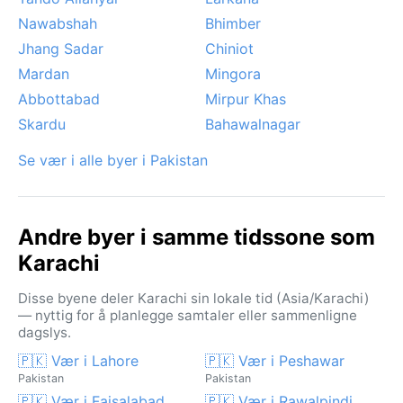
Nawabshah
Bhimber
Jhang Sadar
Chiniot
Mardan
Mingora
Abbottabad
Mirpur Khas
Skardu
Bahawalnagar
Se vær i alle byer i Pakistan
Andre byer i samme tidssone som
Karachi
Disse byene deler Karachi sin lokale tid (Asia/Karachi)
— nyttig for å planlegge samtaler eller sammenligne
dagslys.
🇵🇰 Vær i Lahore
🇵🇰 Vær i Peshawar
Pakistan
Pakistan
🇵🇰 Vær i Faisalabad
🇵🇰 Vær i Rawalpindi