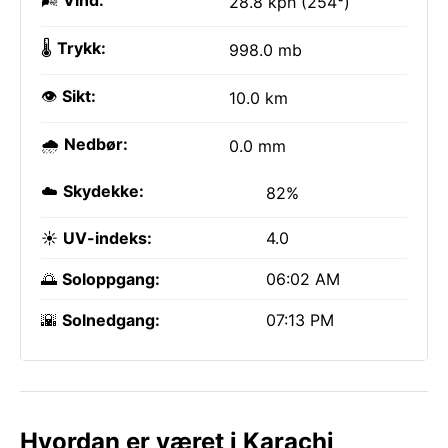
🌬️
Vind:
28.8 kph (254°)
🌡️
Trykk:
998.0 mb
👁️
Sikt:
10.0 km
🌧️
Nedbør:
0.0 mm
☁️
Skydekke:
82%
☀️
UV-indeks:
4.0
🌅
Soloppgang:
06:02 AM
🌇
Solnedgang:
07:13 PM
Hvordan er været i Karachi