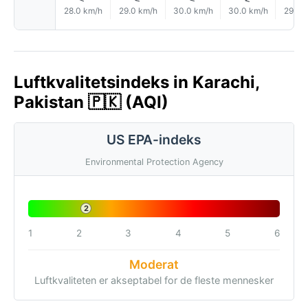
28.0 km/h
29.0 km/h
30.0 km/h
30.0 km/h
29.0 
Luftkvalitetsindeks in Karachi,
Pakistan 🇵🇰 (AQI)
US EPA-indeks
Environmental Protection Agency
2
1
2
3
4
5
6
Moderat
Luftkvaliteten er akseptabel for de fleste mennesker