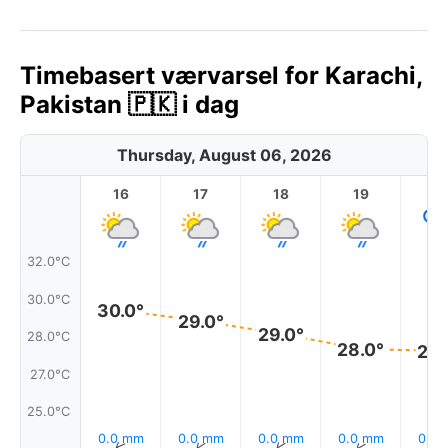
Timebasert værvarsel for Karachi,
Pakistan 🇵🇰 i dag
Thursday, August 06, 2026
16
17
18
19
2
32.0°C
30.0°C
30.0°
29.0°
29.0°
28.0°C
28.0°
28.
27.0°C
25.0°C
0.0 mm
0.0 mm
0.0 mm
0.0 mm
0.0
↑
↑
↑
↑