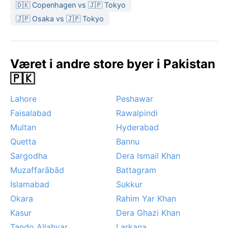
november til februar, når temperaturene er mest
🇩🇰 Copenhagen vs 🇯🇵 Tokyo
behagelige og luftfuktigheten lavere. Da kan man
🇯🇵 Osaka vs 🇯🇵 Tokyo
utforske byen uten å bli overveldet av heten.
Karakters vær er ellers preget av støvstormer om
sommeren, og en sjelden gang tropiske sykloner fra
Været i andre store byer i Pakistan
Arabiahavet. Monsunregnet kan være både
🇵🇰
forfriskende og kaotisk, med plutselige
oversvømmelser som stopper trafikken. Totalt sett gir
Lahore
Peshawar
klimaet en tydelig kontrast mellom tørke og intense
Faisalabad
Rawalpindi
regnperioder.
Multan
Hyderabad
Quetta
Bannu
Sargodha
Dera Ismail Khan
Muzaffarābād
Battagram
Islamabad
Sukkur
Okara
Rahim Yar Khan
Kasur
Dera Ghazi Khan
Tando Allahyar
Larkana