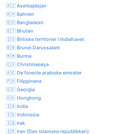
🇦🇿 Aserbajdsjan
🇧🇭 Bahrein
🇧🇩 Bangladesh
🇧🇹 Bhutan
🇮🇴 Britiske territorier i Indiahavet
🇧🇳 Brunei Darussalam
🇲🇲 Burma
🇨🇽 Christmasøya
🇦🇪 De forente arabiske emirater
🇵🇭 Filippinene
🇬🇪 Georgia
🇭🇰 Hongkong
🇮🇳 India
🇮🇩 Indonesia
🇮🇶 Irak
🇮🇷 Iran (Den islamske republikken)