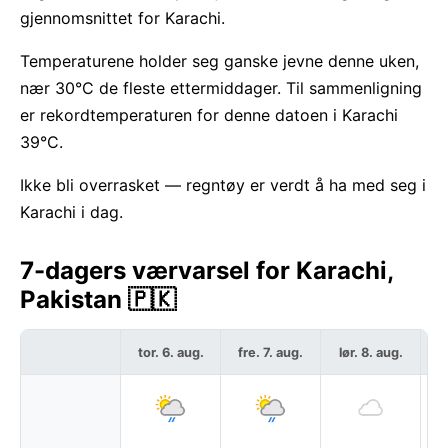
gjennomsnittet for Karachi.
Temperaturene holder seg ganske jevne denne uken,
nær 30°C de fleste ettermiddager. Til sammenligning
er rekordtemperaturen for denne datoen i Karachi
39°C.
Ikke bli overrasket — regntøy er verdt å ha med seg i
Karachi i dag.
7-dagers værvarsel for Karachi,
Pakistan 🇵🇰
tor. 6. aug.
fre. 7. aug.
lør. 8. aug.
sø