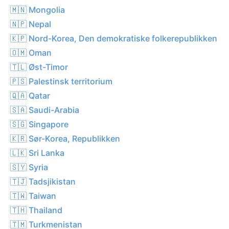
🇲🇳 Mongolia
🇳🇵 Nepal
🇰🇵 Nord-Korea, Den demokratiske folkerepublikken
🇴🇲 Oman
🇹🇱 Øst-Timor
🇵🇸 Palestinsk territorium
🇶🇦 Qatar
🇸🇦 Saudi-Arabia
🇸🇬 Singapore
🇰🇷 Sør-Korea, Republikken
🇱🇰 Sri Lanka
🇸🇾 Syria
🇹🇯 Tadsjikistan
🇹🇼 Taiwan
🇹🇭 Thailand
🇹🇲 Turkmenistan