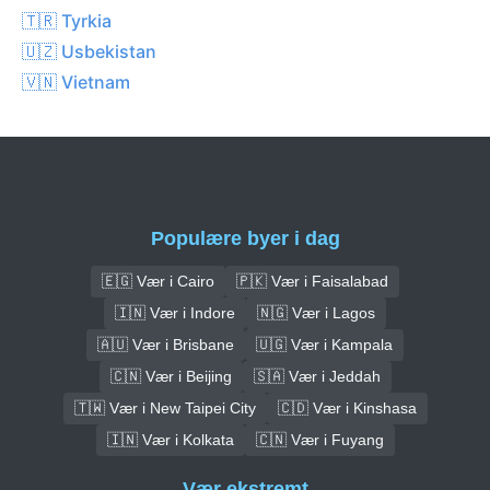
🇹🇷 Tyrkia
🇺🇿 Usbekistan
🇻🇳 Vietnam
Populære byer i dag
🇪🇬 Vær i Cairo
🇵🇰 Vær i Faisalabad
🇮🇳 Vær i Indore
🇳🇬 Vær i Lagos
🇦🇺 Vær i Brisbane
🇺🇬 Vær i Kampala
🇨🇳 Vær i Beijing
🇸🇦 Vær i Jeddah
🇹🇼 Vær i New Taipei City
🇨🇩 Vær i Kinshasa
🇮🇳 Vær i Kolkata
🇨🇳 Vær i Fuyang
Vær ekstremt