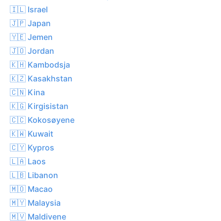
🇮🇱 Israel
🇯🇵 Japan
🇾🇪 Jemen
🇯🇴 Jordan
🇰🇭 Kambodsja
🇰🇿 Kasakhstan
🇨🇳 Kina
🇰🇬 Kirgisistan
🇨🇨 Kokosøyene
🇰🇼 Kuwait
🇨🇾 Kypros
🇱🇦 Laos
🇱🇧 Libanon
🇲🇴 Macao
🇲🇾 Malaysia
🇲🇻 Maldivene