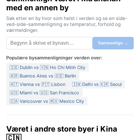
med en annen by
Klimaet er subtropisk fuktig (Köppen Cfa), med
markerte årstider. Somrene er lange, varme og svært
Søk etter en by hvor som helst i verden og se en side-
fuktige, med gjennomsnittstemperaturer rundt 28–35
ved-side-sammenligning av temperatur, forhold og
værmeldinger.
°C og kraftige regnbyger fra monsunpåvirkningen.
Vintrene er milde og tørrere, med temperaturer
Sammenlign →
mellom 0 og 10 °C, og en sjelden snøflekk kan dukke
opp. Fuktigheten er høy hele året, spesielt om
Populære bysammenligninger verden over:
sommeren. Reisende bør pakke lette, pustende klær
🇮🇪 Dublin vs 🇻🇳 Ho Chi Minh City
til varme måneder, samt en paraply eller regnjakke.
Om vinteren holder et mellomlag og en vindtett jakke
🇦🇷 Buenos Aires vs 🇩🇪 Berlin
– minusgrader er sjeldne, men kjølig vind fra elva kan
🇦🇹 Vienna vs 🇵🇹 Lisbon
🇮🇳 Delhi vs 🇰🇷 Seoul
bite.
🇺🇸 Miami vs 🇺🇸 San Francisco
Beste reisetid værvis er vår (mars–mai) og høst
🇨🇦 Vancouver vs 🇲🇽 Mexico City
(september–november), når temperaturene er
behagelige og luftfuktigheten lavere. Sommeren kan
by på tropiske regnskyll og til og med påvirkning av
Været i andre store byer i Kina
tyfoner som bringer ekstra nedbør og vind. Tåke er
🇨🇳
vanlig langs Yangtze om vinteren og tidlig vår, noe