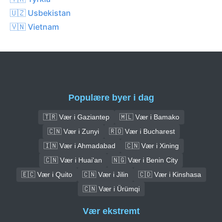
🇺🇿 Usbekistan
🇻🇳 Vietnam
Populære byer i dag
🇹🇷 Vær i Gaziantep
🇲🇱 Vær i Bamako
🇨🇳 Vær i Zunyi
🇷🇴 Vær i Bucharest
🇮🇳 Vær i Ahmadabad
🇨🇳 Vær i Xining
🇨🇳 Vær i Huai'an
🇳🇬 Vær i Benin City
🇪🇨 Vær i Quito
🇨🇳 Vær i Jilin
🇨🇩 Vær i Kinshasa
🇨🇳 Vær i Ürümqi
Vær ekstremt