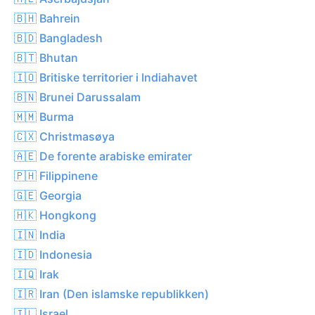
🇧🇭 Bahrein
🇧🇩 Bangladesh
🇧🇹 Bhutan
🇮🇴 Britiske territorier i Indiahavet
🇧🇳 Brunei Darussalam
🇲🇲 Burma
🇨🇽 Christmasøya
🇦🇪 De forente arabiske emirater
🇵🇭 Filippinene
🇬🇪 Georgia
🇭🇰 Hongkong
🇮🇳 India
🇮🇩 Indonesia
🇮🇶 Irak
🇮🇷 Iran (Den islamske republikken)
🇮🇱 Israel