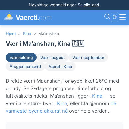
Nøyaktige værmeldinger
.
Se alle land
.
☰
Vaereti.
com
🌐
Hjem
>
Kina
>
Ma’anshan
Vær i Ma’anshan, Kina 🇨🇳
Værmelding
Vær i august
Vær i september
Årsgjennomsnitt
Været i Kina
Direkte vær i Ma’anshan, for øyeblikket 26°C med
cloudy. Se 7-dagers prognose, timeforhold og
luftkvalitetsindeks. Ma’anshan ligger i
Kina
— se
vær i alle større byer i
Kina
, eller bla gjennom
de
varmeste byene akkurat nå
over hele verden.