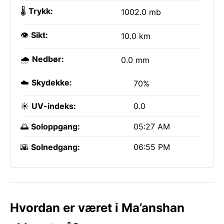
🌡️
Trykk:
1002.0 mb
👁️
Sikt:
10.0 km
🌧️
Nedbør:
0.0 mm
☁️
Skydekke:
70%
☀️
UV-indeks:
0.0
🌅
Soloppgang:
05:27 AM
🌇
Solnedgang:
06:55 PM
Hvordan er været i Ma’anshan