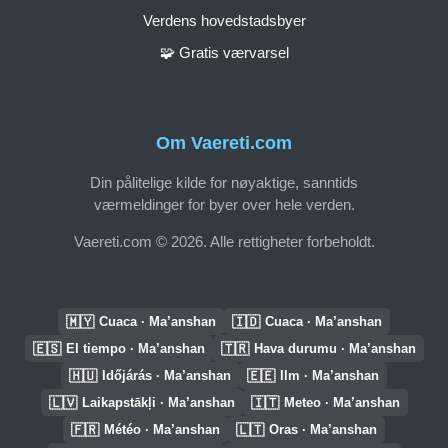
Verdens hovedstadsbyer
🧩 Gratis værvarsel
Om Vaereti.com
Din pålitelige kilde for nøyaktige, sanntids
værmeldinger for byer over hele verden.
Vaereti.com © 2026. Alle rettigheter forbeholdt.
🇲🇾
🇮🇩
Cuaca · Ma’anshan
Cuaca · Ma’anshan
🇪🇸
🇹🇷
El tiempo · Ma’anshan
Hava durumu · Ma’anshan
🇭🇺
🇪🇪
Időjárás · Ma’anshan
Ilm · Ma’anshan
🇱🇻
🇮🇹
Laikapstākļi · Ma’anshan
Meteo · Ma’anshan
🇫🇷
🇱🇹
Météo · Ma’anshan
Oras · Ma’anshan