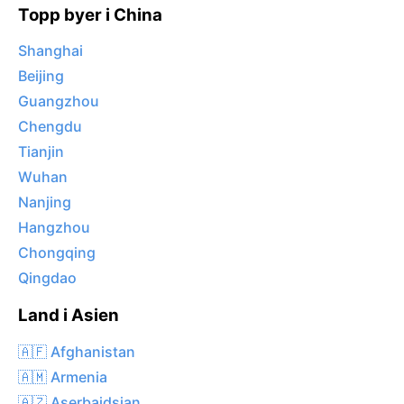
Topp byer i China
Shanghai
Beijing
Guangzhou
Chengdu
Tianjin
Wuhan
Nanjing
Hangzhou
Chongqing
Qingdao
Land i Asien
🇦🇫 Afghanistan
🇦🇲 Armenia
🇦🇿 Aserbajdsjan