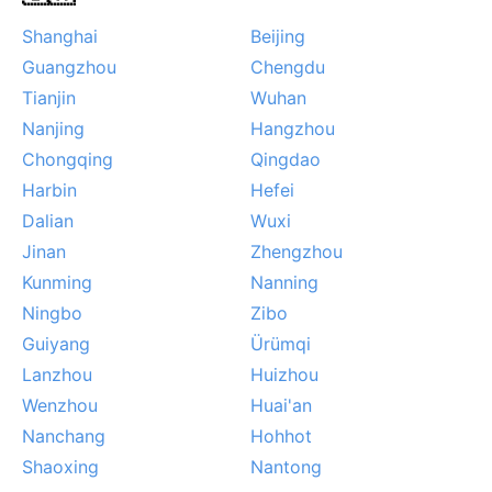
som gir et stemningsfullt, men litt disig landskap.
Shanghai
Beijing
Ekstreme værhendelser er sjeldne, men kraftig regn
Guangzhou
Chengdu
kan føre til lokale oversvømmelser. For den
Tianjin
Wuhan
værinteresserte gir Ma’anshan et klassisk eksempel
på østkinesisk subtropisk klima med tydelige
Nanjing
Hangzhou
årstidsskifter og en fuktig sommer som setter sitt
Chongqing
Qingdao
preg på opplevelsen.
Harbin
Hefei
Dalian
Wuxi
Jinan
Zhengzhou
Kunming
Nanning
Ningbo
Zibo
Guiyang
Ürümqi
Lanzhou
Huizhou
Wenzhou
Huai'an
Nanchang
Hohhot
Shaoxing
Nantong