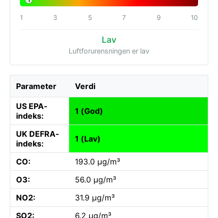
1
1
3
5
7
9
10
Lav
Luftforurensningen er lav
Parameter
Verdi
US EPA-
1 (God)
indeks:
UK DEFRA-
1 (Lav)
indeks:
CO:
193.0 µg/m³
O3:
56.0 µg/m³
NO2:
31.9 µg/m³
SO2:
6.2 µg/m³