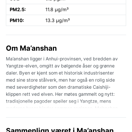
PM2.5:
11.8 µg/m³
PM10:
13.3 µg/m³
Om Ma’anshan
Ma’anshan ligger i Anhui-provinsen, ved bredden av
Yangtze-elven, omgitt av bølgende åser og grønne
daler. Byen er kjent som et historisk industrisenter
med sine store stålverk, men har også en rolig side
med severdigheter som den dramatiske Caishiji-
klippen rett ved elven. Her møtes gammelt og nytt:
tradisjonelle pagoder speiler seg i Yangtze, mens
moderne broer binder sammen regionen. Ma’anshan
har en egen sjarm som reisemål for dem som ønsker å
utforske en mindre turistifisert kinesisk by med god
Sammenlign været i Ma’anshan
tilknytning til storbyer som Nanjing.