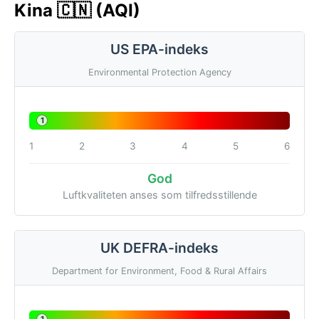
Kina 🇨🇳 (AQI)
US EPA-indeks
Environmental Protection Agency
1
1
2
3
4
5
6
God
Luftkvaliteten anses som tilfredsstillende
UK DEFRA-indeks
Department for Environment, Food & Rural Affairs