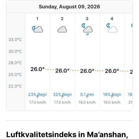
Sunday, August 09, 2026
1
2
3
4
5
33.0°C
30.0°C
28.0°C
26.0°
26.0°
26.0°
26.0°
25.
25.0°C
22.0°C
23% Regn
32% Regn
0.1 mm
18% Regn
18% R
↑
↑
↑
↑
17.0 km/h
17.0 km/h
18.0 km/h
19.0 km/h
21.0 
Luftkvalitetsindeks in Ma’anshan,