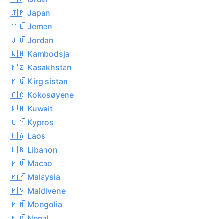
🇯🇵 Japan
🇾🇪 Jemen
🇯🇴 Jordan
🇰🇭 Kambodsja
🇰🇿 Kasakhstan
🇰🇬 Kirgisistan
🇨🇨 Kokosøyene
🇰🇼 Kuwait
🇨🇾 Kypros
🇱🇦 Laos
🇱🇧 Libanon
🇲🇴 Macao
🇲🇾 Malaysia
🇲🇻 Maldivene
🇲🇳 Mongolia
🇳🇵 Nepal