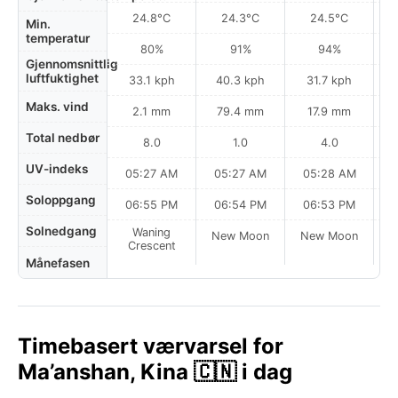
24.8°C
24.3°C
24.5°C
Min.
temperatur
80%
91%
94%
Gjennomsnittlig
luftfuktighet
33.1 kph
40.3 kph
31.7 kph
Maks. vind
2.1 mm
79.4 mm
17.9 mm
Total nedbør
8.0
1.0
4.0
UV-indeks
05:27 AM
05:27 AM
05:28 AM
0
Soloppgang
06:55 PM
06:54 PM
06:53 PM
Solnedgang
Waning
New Moon
New Moon
N
Crescent
Månefasen
Timebasert værvarsel for
Ma’anshan, Kina 🇨🇳 i dag