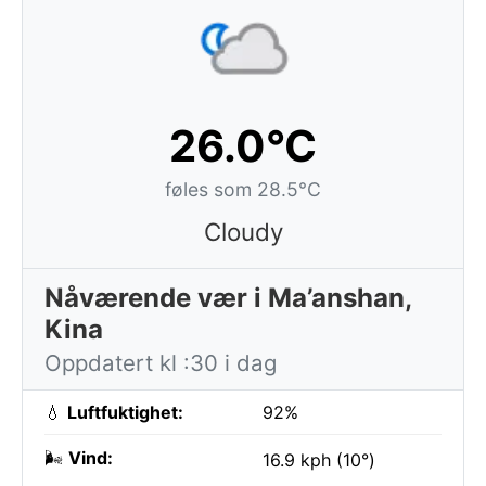
26.0°C
føles som 28.5°C
Cloudy
Nåværende vær i Ma’anshan,
Kina
Oppdatert kl :30 i dag
💧
Luftfuktighet:
92%
🌬️
Vind:
16.9 kph (10°)