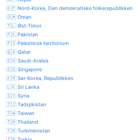
🇰🇵 Nord-Korea, Den demokratiske folkerepublikken
🇴🇲 Oman
🇹🇱 Øst-Timor
🇵🇰 Pakistan
🇵🇸 Palestinsk territorium
🇶🇦 Qatar
🇸🇦 Saudi-Arabia
🇸🇬 Singapore
🇰🇷 Sør-Korea, Republikken
🇱🇰 Sri Lanka
🇸🇾 Syria
🇹🇯 Tadsjikistan
🇹🇼 Taiwan
🇹🇭 Thailand
🇹🇲 Turkmenistan
🇹🇷 Tyrkia