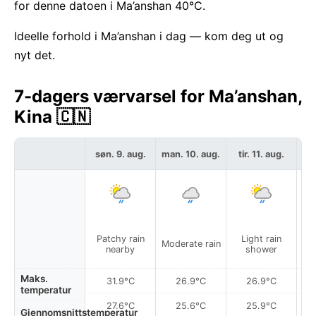
for denne datoen i Ma’anshan 40°C.
Ideelle forhold i Ma’anshan i dag — kom deg ut og
nyt det.
7-dagers værvarsel for Ma’anshan,
Kina 🇨🇳
søn. 9. aug.
man. 10. aug.
tir. 11. aug.
on
Patchy rain
Light rain
Moderate rain
Pa
nearby
shower
Maks.
31.9°C
26.9°C
26.9°C
temperatur
27.6°C
25.6°C
25.9°C
Gjennomsnittstemperatur