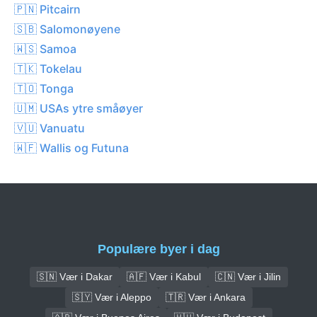
🇵🇳 Pitcairn
🇸🇧 Salomonøyene
🇼🇸 Samoa
🇹🇰 Tokelau
🇹🇴 Tonga
🇺🇲 USAs ytre småøyer
🇻🇺 Vanuatu
🇼🇫 Wallis og Futuna
Populære byer i dag
🇸🇳 Vær i Dakar
🇦🇫 Vær i Kabul
🇨🇳 Vær i Jilin
🇸🇾 Vær i Aleppo
🇹🇷 Vær i Ankara