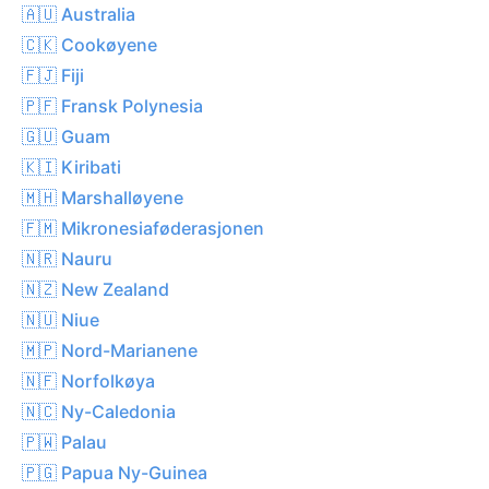
🇦🇺 Australia
🇨🇰 Cookøyene
🇫🇯 Fiji
🇵🇫 Fransk Polynesia
🇬🇺 Guam
🇰🇮 Kiribati
🇲🇭 Marshalløyene
🇫🇲 Mikronesiaføderasjonen
🇳🇷 Nauru
🇳🇿 New Zealand
🇳🇺 Niue
🇲🇵 Nord-Marianene
🇳🇫 Norfolkøya
🇳🇨 Ny-Caledonia
🇵🇼 Palau
🇵🇬 Papua Ny-Guinea