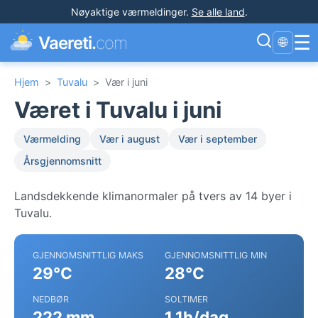
Nøyaktige værmeldinger
.
Se alle land
.
☰
Vaereti.
com
🌐
Hjem
>
Tuvalu
>
Vær i juni
Været i Tuvalu i juni
Værmelding
Vær i august
Vær i september
Årsgjennomsnitt
Landsdekkende klimanormaler på tvers av 14 byer i
Tuvalu.
GJENNOMSNITTLIG MAKS
GJENNOMSNITTLIG MIN
29°C
28°C
NEDBØR
SOLTIMER
222 mm
1.1h/dag