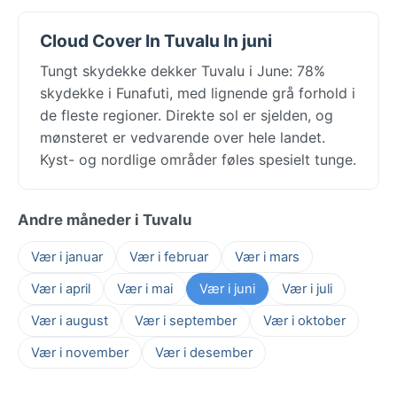
Cloud Cover In Tuvalu In juni
Tungt skydekke dekker Tuvalu i June: 78%
skydekke i Funafuti, med lignende grå forhold i
de fleste regioner. Direkte sol er sjelden, og
mønsteret er vedvarende over hele landet.
Kyst- og nordlige områder føles spesielt tunge.
Andre måneder i Tuvalu
Vær i januar
Vær i februar
Vær i mars
Vær i april
Vær i mai
Vær i juni
Vær i juli
Vær i august
Vær i september
Vær i oktober
Vær i november
Vær i desember