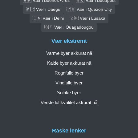
🇦🇷 Vær i Buenos Aires
🇭🇺 Vær i Budapest
🇰🇷 Vær i Daegu
🇵🇭 Vær i Quezon City
🇮🇳 Vær i Delhi
🇿🇲 Vær i Lusaka
🇧🇫 Vær i Ouagadougou
Vær ekstremt
Varme byer akkurat nå
Kalde byer akkurat nå
Regnfulle byer
Vindfulle byer
Solrike byer
Verste luftkvalitet akkurat nå
Raske lenker