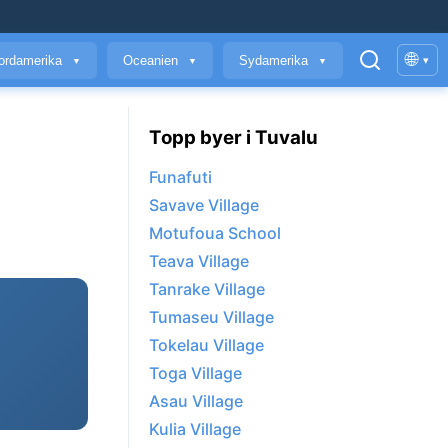
🌐
ordamerika
Oceanien
Sydamerika
▾
▼
▼
▼
Topp byer i Tuvalu
Funafuti
Savave Village
Motufoua School
Teava Village
Tanrake Village
Tumaseu Village
Tokelau Village
Toga Village
Asau Village
Kulia Village