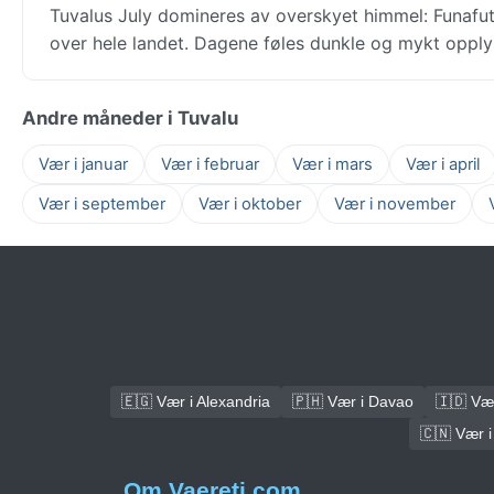
Tuvalus July domineres av overskyet himmel: Funafu
over hele landet. Dagene føles dunkle og mykt opplys
Andre måneder i Tuvalu
Vær i januar
Vær i februar
Vær i mars
Vær i april
Vær i september
Vær i oktober
Vær i november
🇪🇬 Vær i Alexandria
🇵🇭 Vær i Davao
🇮🇩 Vær
🇨🇳 Vær 
Om Vaereti.com