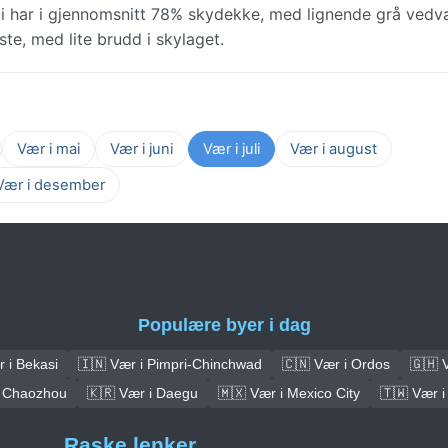
ti har i gjennomsnitt 78% skydekke, med lignende grå vedv
te, med lite brudd i skylaget.
Vær i mai
Vær i juni
Vær i juli
Vær i august
Vær i desember
Populære byer i dag
 i Bekasi
🇮🇳 Vær i Pimpri-Chinchwad
🇨🇳 Vær i Ordos
🇬🇭 
i Chaozhou
🇰🇷 Vær i Daegu
🇲🇽 Vær i Mexico City
🇹🇼 Vær i
Raske lenker