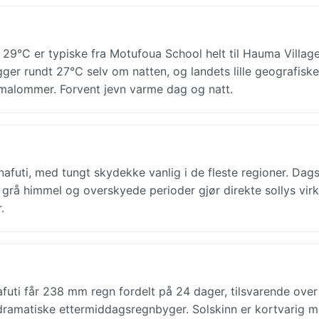
 29°C er typiske fra Motufoua School helt til Hauma Villag
igger rundt 27°C selv om natten, og landets lille geografiske
limalommer. Forvent jevn varme dag og natt.
unafuti, med tungt skydekke vanlig i de fleste regioner. Dags
grå himmel og overskyede perioder gjør direkte sollys virk
.
futi får 238 mm regn fordelt på 24 dager, tilsvarende over
m dramatiske ettermiddagsregnbyger. Solskinn er kortvarig 