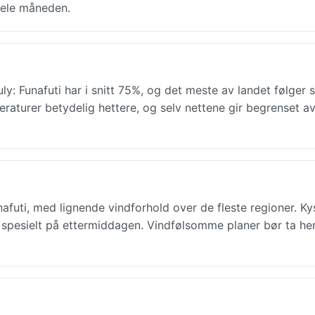
hele måneden.
July: Funafuti har i snitt 75%, og det meste av landet følge
aturer betydelig hettere, og selv nettene gir begrenset av
unafuti, med lignende vindforhold over de fleste regioner. K
 spesielt på ettermiddagen. Vindfølsomme planer bør ta hen