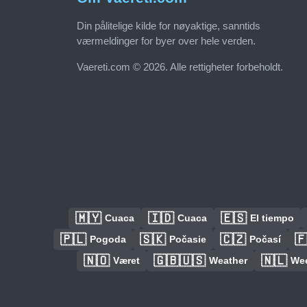
Din pålitelige kilde for nøyaktige, sanntids
værmeldinger for byer over hele verden.
Vaereti.com © 2026. Alle rettigheter forbeholdt.
🇲🇾
🇮🇩
🇪🇸
Cuaca
Cuaca
El tiempo
🇵🇱
🇸🇰
🇨🇿

Pogoda
Počasie
Počasí
🇳🇴
🇬🇧🇺🇸
🇳🇱
Været
Weather
We