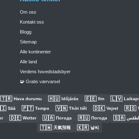
Om oss
Kontakt oss
Blogg
Sitemap
Alle kontinenter
Alle land
Verdens hovedstadsbyer
🧩 Gratis værvarsel
🇹🇷
🇭🇺
🇪🇪
🇱🇻
Hava durumu
Időjárás
Ilm
Laikaps
🇮
🇵🇹
🇻🇳
🇩🇰
🇷🇸
Sää
Tempo
Thời tiết
Vejret
🇩🇪
🇺🇦
🇷🇺
🇸🇦
er
Wetter
Погода
Погода
الطق
🇹🇼
🇰🇷
天氣預報
날씨