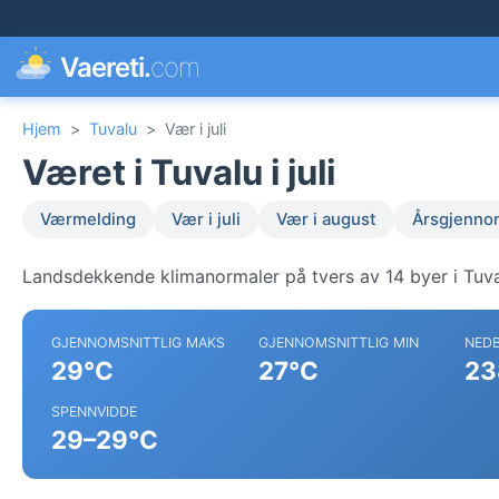
Vaereti.
com
Hjem
>
Tuvalu
>
Vær i juli
Været i Tuvalu i juli
Værmelding
Vær i juli
Vær i august
Årsgjenno
Landsdekkende klimanormaler på tvers av 14 byer i Tuva
GJENNOMSNITTLIG MAKS
GJENNOMSNITTLIG MIN
NED
29°C
27°C
23
SPENNVIDDE
29–29°C