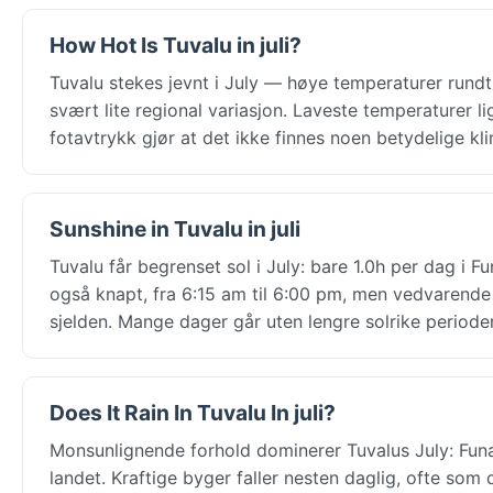
How Hot Is Tuvalu in juli?
Tuvalu stekes jevnt i July — høye temperaturer rundt
svært lite regional variasjon. Laveste temperaturer l
fotavtrykk gjør at det ikke finnes noen betydelige k
Sunshine in Tuvalu in juli
Tuvalu får begrenset sol i July: bare 1.0h per dag i F
også knapt, fra 6:15 am til 6:00 pm, men vedvarende 
sjelden. Mange dager går uten lengre solrike perioder
Does It Rain In Tuvalu In juli?
Monsunlignende forhold dominerer Tuvalus July: Funa
landet. Kraftige byger faller nesten daglig, ofte so