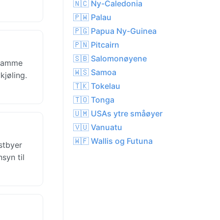
🇳🇨 Ny-Caledonia
🇵🇼 Palau
🇵🇬 Papua Ny-Guinea
🇵🇳 Pitcairn
🇸🇧 Salomonøyene
r samme
🇼🇸 Samoa
kjøling.
🇹🇰 Tokelau
🇹🇴 Tonga
🇺🇲 USAs ytre småøyer
🇻🇺 Vanuatu
🇼🇫 Wallis og Futuna
ystbyer
syn til