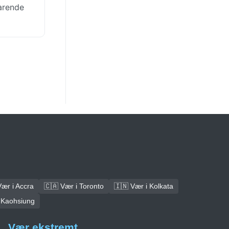
arende
Vær i Accra
🇨🇦 Vær i Toronto
🇮🇳 Vær i Kolkata
 Kaohsiung
Vær ekstremt