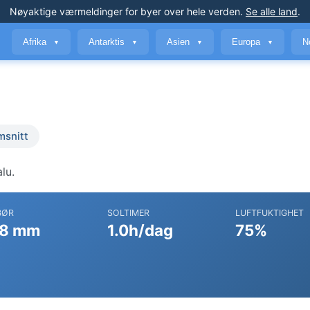
Nøyaktige værmeldinger
for byer over hele verden
.
Se alle land
.
Afrika
Antarktis
Asien
Europa
N
▼
▼
▼
▼
msnitt
lu.
BØR
SOLTIMER
LUFTFUKTIGHET
8 mm
1.0h/dag
75%