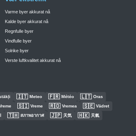
Varme byer akkurat nå
Kalde byer akkurat nå
Regnfulle byer
Vindfulle byer
Solrike byer
Verste luftkvalitet akkurat nå
🇮🇹
🇫🇷
🇱🇹
tākļi
Meteo
Météo
Oras
🇸🇮
🇷🇴
🇸🇪
Vreme
Vreme
Vremea
Vädret
🇹🇭
🇯🇵
🇭🇰
ا
สภาพอากาศ
天気
天氣