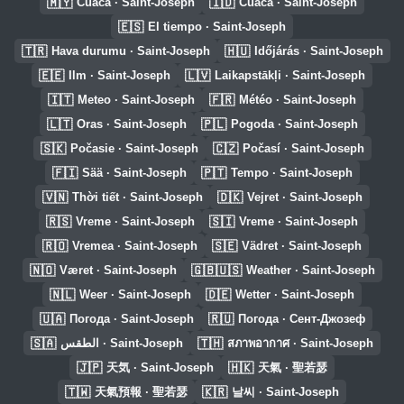
🇲🇾
🇮🇩
Cuaca · Saint-Joseph
Cuaca · Saint-Joseph
🇪🇸
El tiempo · Saint-Joseph
🇹🇷
🇭🇺
Hava durumu · Saint-Joseph
Időjárás · Saint-Joseph
🇪🇪
🇱🇻
Ilm · Saint-Joseph
Laikapstākļi · Saint-Joseph
🇮🇹
🇫🇷
Meteo · Saint-Joseph
Météo · Saint-Joseph
🇱🇹
🇵🇱
Oras · Saint-Joseph
Pogoda · Saint-Joseph
🇸🇰
🇨🇿
Počasie · Saint-Joseph
Počasí · Saint-Joseph
🇫🇮
🇵🇹
Sää · Saint-Joseph
Tempo · Saint-Joseph
🇻🇳
🇩🇰
Thời tiết · Saint-Joseph
Vejret · Saint-Joseph
🇷🇸
🇸🇮
Vreme · Saint-Joseph
Vreme · Saint-Joseph
🇷🇴
🇸🇪
Vremea · Saint-Joseph
Vädret · Saint-Joseph
🇳🇴
🇬🇧🇺🇸
Været · Saint-Joseph
Weather · Saint-Joseph
🇳🇱
🇩🇪
Weer · Saint-Joseph
Wetter · Saint-Joseph
🇺🇦
🇷🇺
Погода · Saint-Joseph
Погода · Сент-Джозеф
🇸🇦
🇹🇭
الطقس · Saint-Joseph
สภาพอากาศ · Saint-Joseph
🇯🇵
🇭🇰
天気 · Saint-Joseph
天氣 · 聖若瑟
🇹🇼
🇰🇷
天氣預報 · 聖若瑟
날씨 · Saint-Joseph