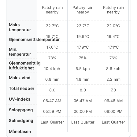
Patchy rain
Patchy rain
Patchy rain
P
nearby
nearby
nearby
Maks.
22.7°C
22.7°C
22.0°C
temperatur
19.7°C
19.9°C
19.4°C
Gjennomsnittstemperatur
17.0°C
17.9°C
17.1°C
Min.
temperatur
73%
75%
76%
Gjennomsnittlig
luftfuktighet
10.4 kph
6.5 kph
8.6 kph
Maks. vind
0.8 mm
1.8 mm
2.2 mm
Total nedbør
8.0
8.0
7.0
UV-indeks
06:47 AM
06:47 AM
06:46 AM
0
Soloppgang
05:59 PM
06:00 PM
06:00 PM
Solnedgang
Last Quarter
Last Quarter
Last Quarter
Månefasen