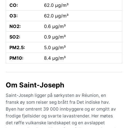
CO:
62.0 µg/m³
O3:
62.0 µg/m³
NO2:
0.6 µg/m³
SO2:
0.9 µg/m³
PM2.5:
5.0 µg/m³
PM10:
8.4 µg/m³
Om Saint-Joseph
Saint-Joseph ligger på sørkysten av Réunion, en
fransk øy som reiser seg brått fra Det indiske hav.
Byen har omtrent 39 000 innbyggere og er omgitt av
frodige fjellsider og svarte lavastrender. Her møtes
det røffe vulkanske landskapet og en avslappet