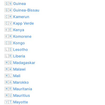
🇬🇳 Guinea
🇬🇼 Guinea-Bissau
🇨🇲 Kamerun
🇨🇻 Kapp Verde
🇰🇪 Kenya
🇰🇲 Komorene
🇨🇩 Kongo
🇱🇸 Lesotho
🇱🇷 Liberia
🇲🇬 Madagaskar
🇲🇼 Malawi
🇲🇱 Mali
🇲🇦 Marokko
🇲🇷 Mauritania
🇲🇺 Mauritius
🇾🇹 Mayotte