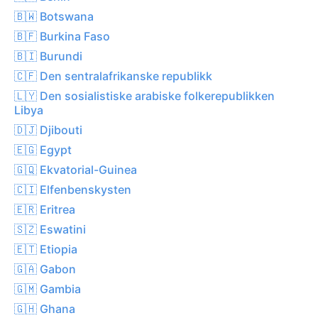
🇧🇼 Botswana
🇧🇫 Burkina Faso
🇧🇮 Burundi
🇨🇫 Den sentralafrikanske republikk
🇱🇾 Den sosialistiske arabiske folkerepublikken
Libya
🇩🇯 Djibouti
🇪🇬 Egypt
🇬🇶 Ekvatorial-Guinea
🇨🇮 Elfenbenskysten
🇪🇷 Eritrea
🇸🇿 Eswatini
🇪🇹 Etiopia
🇬🇦 Gabon
🇬🇲 Gambia
🇬🇭 Ghana