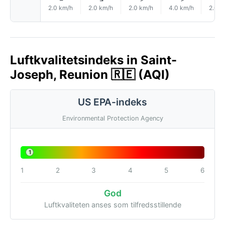
2.0 km/h
2.0 km/h
2.0 km/h
4.0 km/h
2.0 k
Luftkvalitetsindeks in Saint-
Joseph, Reunion 🇷🇪 (AQI)
US EPA-indeks
Environmental Protection Agency
1
1
2
3
4
5
6
God
Luftkvaliteten anses som tilfredsstillende