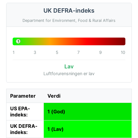
UK DEFRA-indeks
Department for Environment, Food & Rural Affairs
1
1
3
5
7
9
10
Lav
Luftforurensningen er lav
Parameter
Verdi
US EPA-
1 (God)
indeks:
UK DEFRA-
1 (Lav)
indeks: