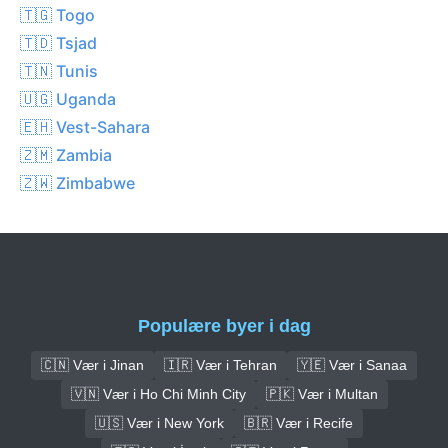
🇹🇬 Togo
🇹🇩 Tsjad
🇹🇳 Tunis
🇺🇬 Uganda
🇪🇭 Vest-Sahara
🇿🇲 Zambia
🇿🇼 Zimbabwe
Populære byer i dag
🇨🇳 Vær i Jinan
🇮🇷 Vær i Tehran
🇾🇪 Vær i Sanaa
🇻🇳 Vær i Ho Chi Minh City
🇵🇰 Vær i Multan
🇺🇸 Vær i New York
🇧🇷 Vær i Recife