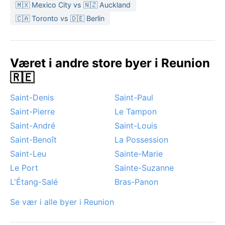
fra mai til september, da det er mindre nedbør og
🇲🇽 Mexico City vs 🇳🇿 Auckland
lavere luftfuktighet. Temperaturene er behagelige, og
🇨🇦 Toronto vs 🇩🇪 Berlin
syklonsesongen (januar–mars) unngås. Øya opplever
av og til tropiske sykloner som kan gi ekstremt regn og
vind, spesielt i de varmere månedene. Ellers preges
Været i andre store byer i Reunion
klimaet av normale ettermiddagsbyger og tåkedotter i
🇷🇪
høyere strøk. For den værkuriøse reisende gir Saint-
Joseph en autentisk smak av tropisk regnskog, med
Saint-Denis
Saint-Paul
alt det innebærer av frodighet og kraftige skurer.
Saint-Pierre
Le Tampon
Saint-André
Saint-Louis
Saint-Benoît
La Possession
Saint-Leu
Sainte-Marie
Le Port
Sainte-Suzanne
L'Étang-Salé
Bras-Panon
Se vær i alle byer i Reunion