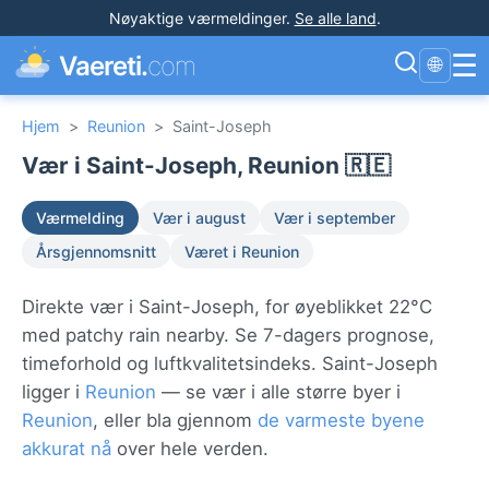
Nøyaktige værmeldinger
.
Se alle land
.
☰
Vaereti.
com
🌐
Hjem
>
Reunion
>
Saint-Joseph
Vær i Saint-Joseph, Reunion 🇷🇪
Værmelding
Vær i august
Vær i september
Årsgjennomsnitt
Været i Reunion
Direkte vær i Saint-Joseph, for øyeblikket 22°C
med patchy rain nearby. Se 7-dagers prognose,
timeforhold og luftkvalitetsindeks. Saint-Joseph
ligger i
Reunion
— se vær i alle større byer i
Reunion
, eller bla gjennom
de varmeste byene
akkurat nå
over hele verden.