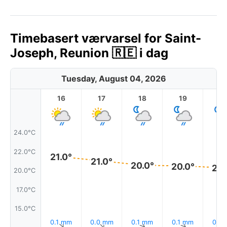
Timebasert værvarsel for Saint-
Joseph, Reunion 🇷🇪 i dag
Tuesday, August 04, 2026
16
17
18
19
2
24.0°C
22.0°C
21.0°
21.0°
20.0°
20.0°
20.
20.0°C
17.0°C
15.0°C
0.1 mm
0.0 mm
0.1 mm
0.1 mm
0.1 
↑
↑
↑
↑