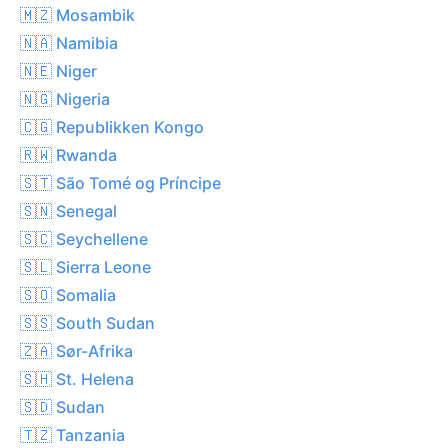
🇲🇿 Mosambik
🇳🇦 Namibia
🇳🇪 Niger
🇳🇬 Nigeria
🇨🇬 Republikken Kongo
🇷🇼 Rwanda
🇸🇹 São Tomé og Príncipe
🇸🇳 Senegal
🇸🇨 Seychellene
🇸🇱 Sierra Leone
🇸🇴 Somalia
🇸🇸 South Sudan
🇿🇦 Sør-Afrika
🇸🇭 St. Helena
🇸🇩 Sudan
🇹🇿 Tanzania