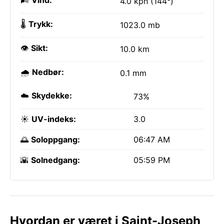
🌬️
Vind:
4.0 kph (144°)
🌡️
Trykk:
1023.0 mb
👁️
Sikt:
10.0 km
🌧️
Nedbør:
0.1 mm
☁️
Skydekke:
73%
☀️
UV-indeks:
3.0
🌅
Soloppgang:
06:47 AM
🌇
Solnedgang:
05:59 PM
Hvordan er været i Saint-Joseph