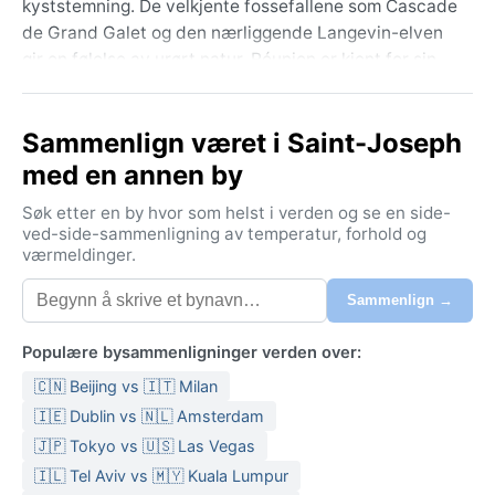
kyststemning. De velkjente fossefallene som Cascade
de Grand Galet og den nærliggende Langevin-elven
gir en følelse av urørt natur. Réunion er kjent for sin
dramatiske geografi med den aktive vulkanen Piton
de la Fournaise, og Saint-Joseph fungerer som en
Sammenlign været i Saint-Joseph
rolig base for å utforske dette villmarken.
med en annen by
Under Köppens tropiske regnskogsklima (Af) er det
varmt og fuktig året rundt.
Søk etter en by hvor som helst i verden og se en side-
Gjennomsnittstemperaturene svinger rundt 24–28 °C,
ved-side-sammenligning av temperatur, forhold og
værmeldinger.
uten en markant kjølig årstid. Somrene fra november
til april er spesielt regntunge, med hyppige tropiske
Sammenlign →
byger og høy luftfuktighet. Vintrene fra mai til oktober
er litt tørrere, men fortsatt fuktige – dagene er solrike,
Populære bysammenligninger verden over:
men ettermiddagsbygene kommer likevel. Pakk lette
🇨🇳 Beijing vs 🇮🇹 Milan
bomullsklær, regnjakke, solkrem og gode vandresko.
Fuktigheten kan være utfordrende, så pustende
🇮🇪 Dublin vs 🇳🇱 Amsterdam
stoffer anbefales.
🇯🇵 Tokyo vs 🇺🇸 Las Vegas
🇮🇱 Tel Aviv vs 🇲🇾 Kuala Lumpur
Den beste tiden å besøke Saint-Joseph værnessig er