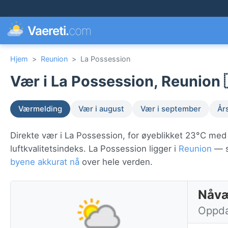
Vaereti.
com
Hjem
>
Reunion
>
La Possession
Vær i La Possession, Reunion 
Værmelding
Vær i august
Vær i september
År
Direkte vær i La Possession, for øyeblikket 23°C med
luftkvalitetsindeks. La Possession ligger i
Reunion
— se
byene akkurat nå
over hele verden.
Nåvæ
Oppdat