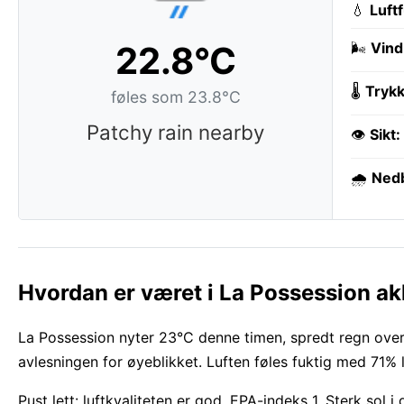
💧
Luft
22.8°C
🌬️
Vind
🌡️
Trykk
føles som 23.8°C
Patchy rain nearby
👁️
Sikt:
🌧️
Ned
Hvordan er været i La Possession ak
La Possession nyter 23°C denne timen, spredt regn over.
avlesningen for øyeblikket. Luften føles fuktig med 71% l
Pust lett: luftkvaliteten er god, EPA-indeks 1. Sterk sol