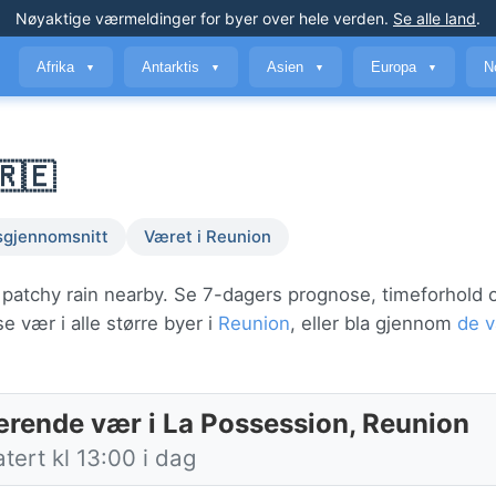
Nøyaktige værmeldinger
for byer over hele verden
.
Se alle land
.
Afrika
Antarktis
Asien
Europa
N
▼
▼
▼
▼
🇷🇪
sgjennomsnitt
Været i Reunion
 patchy rain nearby. Se 7-dagers prognose, timeforhold 
 vær i alle større byer i
Reunion
, eller bla gjennom
de 
rende vær i La Possession, Reunion
ert kl 13:00 i dag