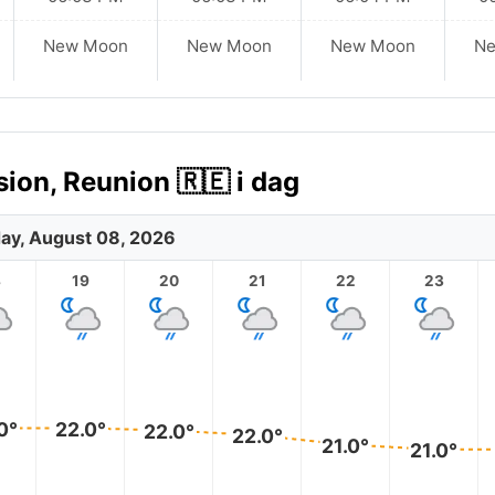
New Moon
New Moon
New Moon
N
ion, Reunion 🇷🇪 i dag
ay, August 08, 2026
8
19
20
21
22
23
0°
22.0°
22.0°
22.0°
21.0°
21.0°