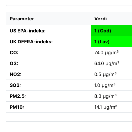
Parameter
Verdi
US EPA-indeks:
1 (God)
UK DEFRA-indeks:
1 (Lav)
CO:
74.0 µg/m³
O3:
64.0 µg/m³
NO2:
0.5 µg/m³
SO2:
1.0 µg/m³
PM2.5:
8.3 µg/m³
PM10:
14.1 µg/m³