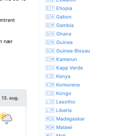
🇪🇹 Etiopia
🇬🇦 Gabon
omtrent
🇬🇲 Gambia
🇬🇭 Ghana
on nær
🇬🇳 Guinea
🇬🇼 Guinea-Bissau
🇨🇲 Kamerun
🇨🇻 Kapp Verde
🇰🇪 Kenya
🇰🇲 Komorene
🇨🇩 Kongo
. 13. aug.
fre. 14. aug.
🇱🇸 Lesotho
🇱🇷 Liberia
🇲🇬 Madagaskar
🇲🇼 Malawi
🇲🇱 Mali