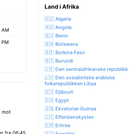
Land i Afrika
🇩🇿 Algerie
🇦🇴 Angola
5 AM
🇧🇯 Benin
2 PM
🇧🇼 Botswana
🇧🇫 Burkina Faso
🇧🇮 Burundi
🇨🇫 Den sentralafrikanske republikk
🇱🇾 Den sosialistiske arabiske
folkerepublikken Libya
🇩🇯 Djibouti
🇪🇬 Egypt
🇬🇶 Ekvatorial-Guinea
n mot
🇨🇮 Elfenbenskysten
🇪🇷 Eritrea
er fra 06:45
🇸🇿 Eswatini