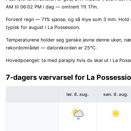
AM til 06:02 PM i dag — omtrent 11t 17m.
Forvent regn — 71% sjanse, og så mye som 3 mm. Hold u
typisk for august i La Possession.
Temperaturene holder seg ganske jevne denne uken, nær
rekordområdet — datorekorden er 25°C.
Hovedpoenget: ta med paraply hvis du skal ut i La Posse
7-dagers værvarsel for La Possessio
lør. 8. aug.
søn. 9. aug.