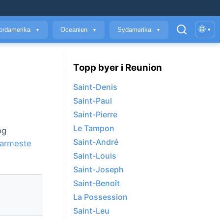
🌐
ordamerika
Oceanien
Sydamerika
▾
▼
▼
▼
Topp byer i Reunion
Saint-Denis
Saint-Paul
Saint-Pierre
Le Tampon
og
Saint-André
varmeste
Saint-Louis
Saint-Joseph
Saint-Benoît
La Possession
Saint-Leu