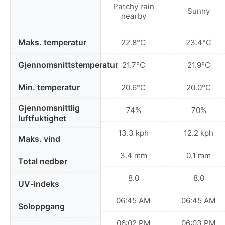
Patchy rain
Sunny
nearby
Maks. temperatur
22.8°C
23.4°C
Gjennomsnittstemperatur
21.7°C
21.9°C
Min. temperatur
20.6°C
20.0°C
Gjennomsnittlig
74%
70%
luftfuktighet
13.3 kph
12.2 kph
Maks. vind
3.4 mm
0.1 mm
Total nedbør
8.0
8.0
UV-indeks
06:45 AM
06:45 AM
Soloppgang
06:02 PM
06:03 PM