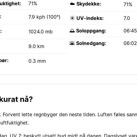
fuktighet:
71%
☁️
Skydekke:
71%
:
7.9 kph (100°)
☀️
UV-indeks:
7.0
🌅
Soloppgang:
06:4
:
1024.0 mb
🌇
Solnedgang:
06:0
9.0 km
bør:
0.3 mm
kurat nå?
 Forvent lette regnbyger den neste tiden. Luften føles san
uftfuktighet.
 i dag, UV 7; beskytt utsatt hud midt på dagen. Dagslyset var