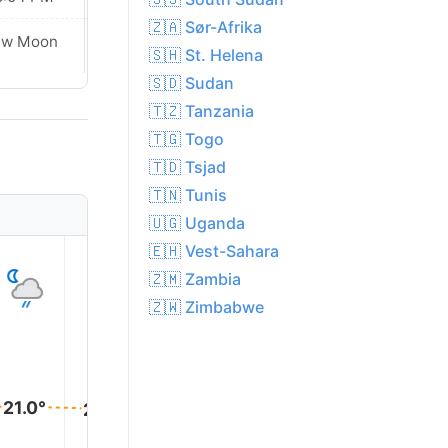
🇿🇦 Sør-Afrika
Waxing
ew Moon
🇸🇭 St. Helena
Crescent
🇸🇩 Sudan
🇹🇿 Tanzania
🇹🇬 Togo
🇹🇩 Tsjad
🇹🇳 Tunis
🇺🇬 Uganda
🇪🇭 Vest-Sahara
1
2
3
4
5
🇿🇲 Zambia
🇿🇼 Zimbabwe
21.0°
21.0°
21.0°
21.0°
20.0°
20.0°