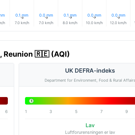
 mm
0.1 mm
0.0 mm
0.1 mm
0.0 mm
0.0 mm
↑
↑
↑
↑
↑
↑
m/h
7.0 km/h
7.0 km/h
8.0 km/h
10.0 km/h
12.0 km/h
, Reunion 🇷🇪 (AQI)
UK DEFRA-indeks
Department for Environment, Food & Rural Affair
1
6
1
3
5
7
9
Lav
Luftforurensningen er lav