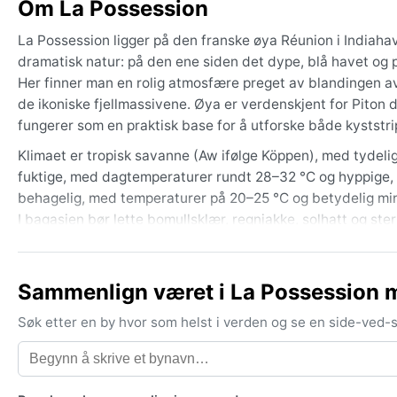
Om La Possession
La Possession ligger på den franske øya Réunion i Indiaha
dramatisk natur: på den ene siden det dype, blå havet og p
Her finner man en rolig atmosfære preget av blandingen av 
de ikoniske fjellmassivene. Øya er verdenskjent for Piton 
fungerer som en praktisk base for å utforske både kyststr
Klimaet er tropisk savanne (Aw ifølge Köppen), med tydel
fuktige, med dagtemperaturer rundt 28–32 °C og hyppige, kr
behagelig, med temperaturer på 20–25 °C og betydelig mind
I bagasjen bør lette bomullsklær, regnjakke, solhatt og ster
er også smart, spesielt om man skal på fotturer.
Den beste tiden å besøke værmessig er fra mai til oktober, n
Sammenlign været i La Possession 
godt for utendørsaktiviteter. En markant værfenomen er sy
med ekstrem vind og styrtregn. Selv om La Possession ligg
Søk etter en by hvor som helst i verden og se en side-ved
denne perioden. Ellers preges området av en behagelig hav
værskue i seg selv.