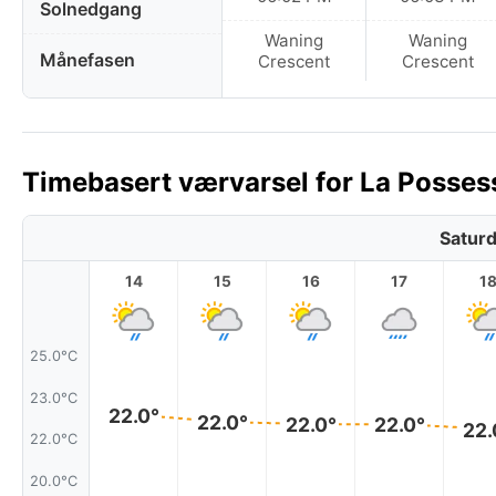
Solnedgang
Waning
Waning
Månefasen
Crescent
Crescent
Timebasert værvarsel for La Possess
Saturd
14
15
16
17
1
25.0°C
23.0°C
22.0°
22.0°
22.0°
22.0°
22.
22.0°C
20.0°C