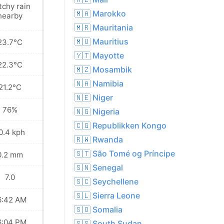
tchy rain
Sunny
🇲🇦 Marokko
nearby
🇲🇷 Mauritania
🇲🇺 Mauritius
23.7°C
23.7°C
🇾🇹 Mayotte
22.3°C
22.2°C
🇲🇿 Mosambik
🇳🇦 Namibia
21.2°C
20.5°C
🇳🇪 Niger
76%
73%
🇳🇬 Nigeria
🇨🇬 Republikken Kongo
0.4 kph
13.3 kph
🇷🇼 Rwanda
🇸🇹 São Tomé og Príncipe
0.2 mm
0.1 mm
🇸🇳 Senegal
7.0
7.0
🇸🇨 Seychellene
🇸🇱 Sierra Leone
6:42 AM
06:41 AM
🇸🇴 Somalia
6:04 PM
06:04 PM
🇸🇸 South Sudan