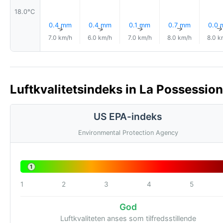
18.0°C
0.4 mm
0.4 mm
0.1 mm
0.7 mm
0.0
↑
↑
↑
↑
7.0 km/h
6.0 km/h
7.0 km/h
8.0 km/h
8.0 k
Luftkvalitetsindeks in La Possession
US EPA-indeks
Environmental Protection Agency
1
1
2
3
4
5
God
Luftkvaliteten anses som tilfredsstillende