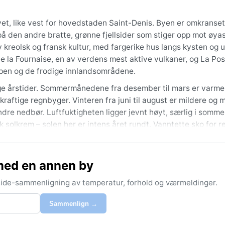
vet, like vest for hovedstaden Saint-Denis. Byen er omkranset
å den andre bratte, grønne fjellsider som stiger opp mot øyas
kreolsk og fransk kultur, med fargerike hus langs kysten og u
de la Fournaise, en av verdens mest aktive vulkaner, og La Po
ipen og de frodige innlandsområdene.
ige årstider. Sommermånedene fra desember til mars er varme
aftige regnbyger. Vinteren fra juni til august er mildere og 
re nedbør. Luftfuktigheten ligger jevnt høyt, særlig i somme
k solkrem – solen her er intens året rundt. Vanntette sko for 
år luften er tørrere og temperaturene litt lavere. Det er forts
med en annen by
klonsesongen fra november til april, da tropiske sykloner kan
er i regnskyggen av fjellene, bør reisende følge med på værm
-side-sammenligning av temperatur, forhold og værmeldinger.
brett og lokale skyformasjoner som kastes opp over fjelltopp
Sammenlign →