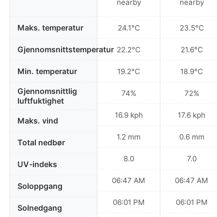
nearby
nearby
Maks. temperatur
24.1°C
23.5°C
Gjennomsnittstemperatur
22.2°C
21.6°C
Min. temperatur
19.2°C
18.9°C
Gjennomsnittlig
74%
72%
luftfuktighet
16.9 kph
17.6 kph
Maks. vind
1.2 mm
0.6 mm
Total nedbør
8.0
7.0
UV-indeks
06:47 AM
06:47 AM
Soloppgang
06:01 PM
06:01 PM
Solnedgang