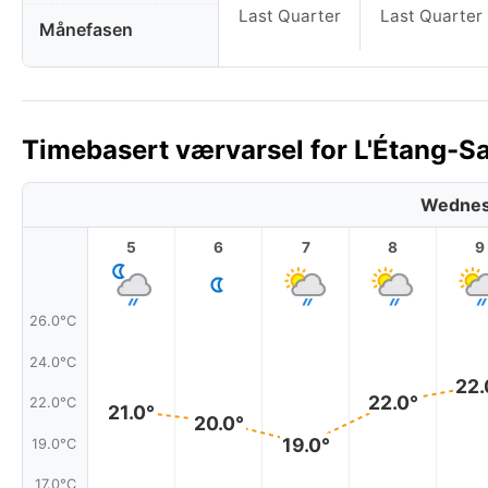
Last Quarter
Last Quarter
Månefasen
Timebasert værvarsel for L'Étang-Sa
Wednes
5
6
7
8
9
26.0°C
24.0°C
22.
22.0°
22.0°C
21.0°
20.0°
19.0°
19.0°C
17.0°C