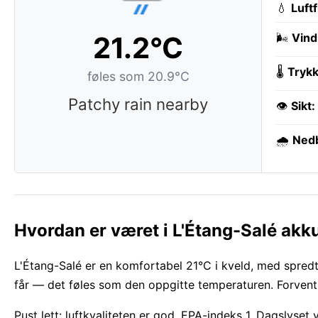
💧
Luft
21.2°C
🌬️
Vind
🌡️
Trykk
føles som 20.9°C
Patchy rain nearby
👁️
Sikt:
🌧️
Ned
Hvordan er været i L'Étang-Salé akk
L'Étang-Salé er en komfortabel 21°C i kveld, med spredt
får — det føles som den oppgitte temperaturen. Forvent e
Pust lett: luftkvaliteten er god, EPA-indeks 1. Dagslyset