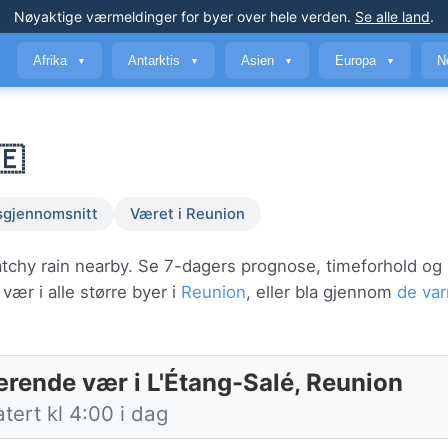
Nøyaktige værmeldinger
for byer over hele verden
.
Se alle land
.
Afrika
Antarktis
Asien
Europa
N
▼
▼
▼
▼
🇪
sgjennomsnitt
Været i Reunion
atchy rain nearby. Se 7-dagers prognose, timeforhold og
ær i alle større byer i
Reunion
, eller bla gjennom
de va
rende vær i L'Étang-Salé, Reunion
tert kl 4:00 i dag