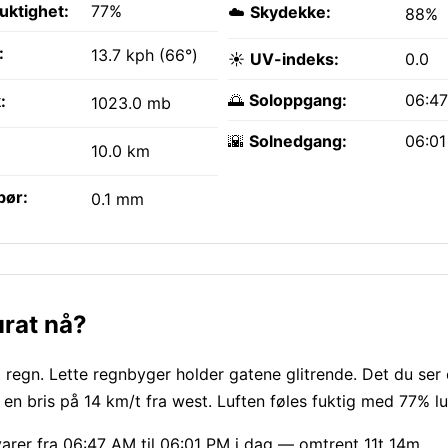
fuktighet:
77%
☁️
Skydekke:
88%
:
13.7 kph (66°)
☀️
UV-indeks:
0.0
🌅
Soloppgang:
06:4
:
1023.0 mb
🌇
Solnedgang:
06:0
10.0 km
bør:
0.1 mm
urat nå?
 regn. Lette regnbyger holder gatene glitrende. Det du ser 
n bris på 14 km/t fra west. Luften føles fuktig med 77% lu
 varer fra 06:47 AM til 06:01 PM i dag — omtrent 11t 14m.