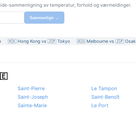
-side-sammenligning av temperatur, forhold og værmeldinger.
Sammenlign →
o
🇭🇰 Hong Kong vs 🇯🇵 Tokyo
🇦🇺 Melbourne vs 🇯🇵 Osak
🇪
Saint-Pierre
Le Tampon
Saint-Joseph
Saint-Benoît
Sainte-Marie
Le Port