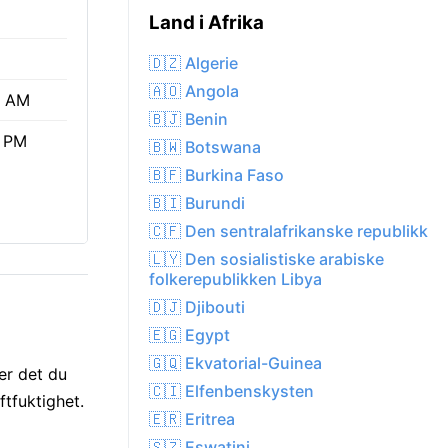
Land i Afrika
🇩🇿 Algerie
🇦🇴 Angola
7 AM
🇧🇯 Benin
1 PM
🇧🇼 Botswana
🇧🇫 Burkina Faso
🇧🇮 Burundi
🇨🇫 Den sentralafrikanske republikk
🇱🇾 Den sosialistiske arabiske
folkerepublikken Libya
🇩🇯 Djibouti
🇪🇬 Egypt
🇬🇶 Ekvatorial-Guinea
er det du
🇨🇮 Elfenbenskysten
ftfuktighet.
🇪🇷 Eritrea
🇸🇿 Eswatini