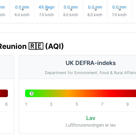
 mm
0.0 mm
4% Regn
0.0 mm
0.0 mm
0.0 mm
↑
↑
↑
↑
↑
↑
m/h
6.0 km/h
7.0 km/h
9.0 km/h
8.0 km/h
7.0 km/h
 Reunion 🇷🇪 (AQI)
UK DEFRA-indeks
Department for Environment, Food & Rural Affair
1
6
1
3
5
7
9
Lav
Luftforurensningen er lav