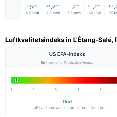
0.0 mm
8% Regn
0.0 mm
0.0 mm
0.0
↑
↑
↑
↑
14.0 km/h
14.0 km/h
13.0 km/h
11.0 km/h
9.0 k
Luftkvalitetsindeks in L'Étang-Salé,
US EPA-indeks
Environmental Protection Agency
1
1
2
3
4
5
God
Luftkvaliteten anses som tilfredsstillende