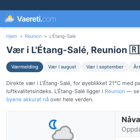
Vaereti.
com
Hjem
>
Reunion
>
L'Étang-Salé
Vær i L'Étang-Salé, Reunion 🇷
Værmelding
Vær i august
Vær i september
År
Direkte vær i L'Étang-Salé, for øyeblikket 21°C med p
luftkvalitetsindeks. L'Étang-Salé ligger i
Reunion
— se v
byene akkurat nå
over hele verden.
Nåvæ
Oppda