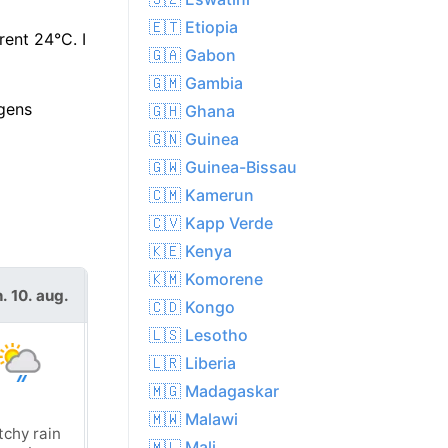
🇪🇹 Etiopia
ent 24°C. I
🇬🇦 Gabon
🇬🇲 Gambia
gens
🇬🇭 Ghana
🇬🇳 Guinea
🇬🇼 Guinea-Bissau
🇨🇲 Kamerun
🇨🇻 Kapp Verde
🇰🇪 Kenya
🇰🇲 Komorene
. 10. aug.
tir. 11. aug.
🇨🇩 Kongo
🇱🇸 Lesotho
🇱🇷 Liberia
🇲🇬 Madagaskar
🇲🇼 Malawi
tchy rain
Patchy rain
🇲🇱 Mali