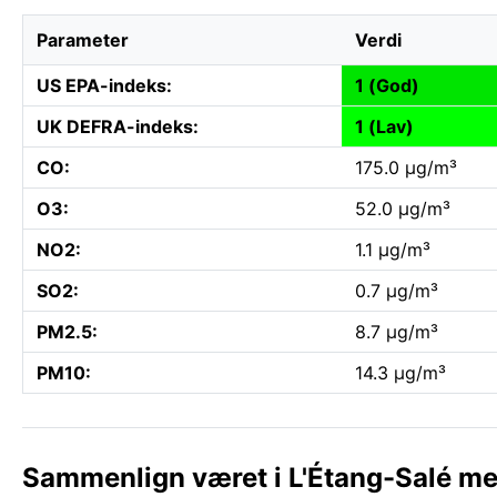
Parameter
Verdi
US EPA-indeks:
1 (God)
UK DEFRA-indeks:
1 (Lav)
CO:
175.0 µg/m³
O3:
52.0 µg/m³
NO2:
1.1 µg/m³
SO2:
0.7 µg/m³
PM2.5:
8.7 µg/m³
PM10:
14.3 µg/m³
Sammenlign været i L'Étang-Salé m