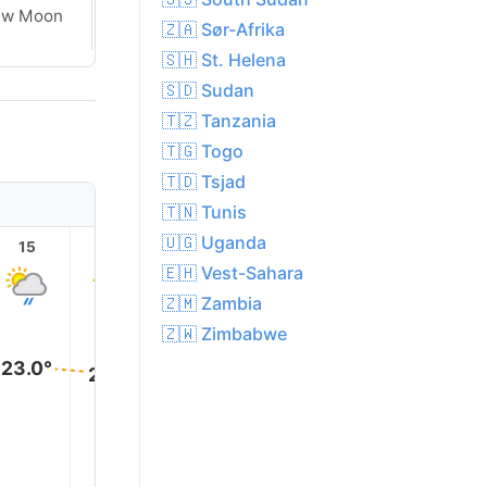
ew Moon
New Moon
🇿🇦 Sør-Afrika
🇸🇭 St. Helena
🇸🇩 Sudan
🇹🇿 Tanzania
🇹🇬 Togo
🇹🇩 Tsjad
🇹🇳 Tunis
🇺🇬 Uganda
15
16
17
18
19
20
🇪🇭 Vest-Sahara
🇿🇲 Zambia
🇿🇼 Zimbabwe
23.0°
23.0°
23.0°
22.0°
22.0°
22.0°