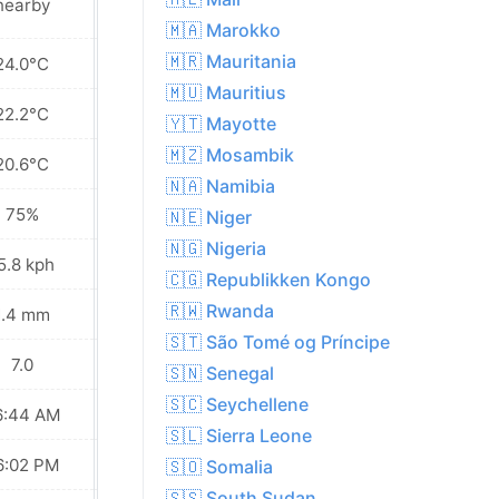
nearby
nearby
🇲🇦 Marokko
🇲🇷 Mauritania
24.0°C
23.0°C
🇲🇺 Mauritius
22.2°C
21.7°C
🇾🇹 Mayotte
🇲🇿 Mosambik
20.6°C
20.7°C
🇳🇦 Namibia
75%
75%
🇳🇪 Niger
🇳🇬 Nigeria
5.8 kph
11.2 kph
🇨🇬 Republikken Kongo
🇷🇼 Rwanda
1.4 mm
1.4 mm
🇸🇹 São Tomé og Príncipe
7.0
6.0
🇸🇳 Senegal
🇸🇨 Seychellene
6:44 AM
06:44 AM
🇸🇱 Sierra Leone
6:02 PM
06:03 PM
🇸🇴 Somalia
🇸🇸 South Sudan