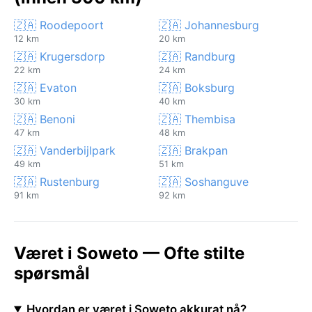
🇿🇦 Roodepoort
🇿🇦 Johannesburg
12 km
20 km
🇿🇦 Krugersdorp
🇿🇦 Randburg
22 km
24 km
🇿🇦 Evaton
🇿🇦 Boksburg
30 km
40 km
🇿🇦 Benoni
🇿🇦 Thembisa
47 km
48 km
🇿🇦 Vanderbijlpark
🇿🇦 Brakpan
49 km
51 km
🇿🇦 Rustenburg
🇿🇦 Soshanguve
91 km
92 km
Været i Soweto — Ofte stilte
spørsmål
Hvordan er været i Soweto akkurat nå?