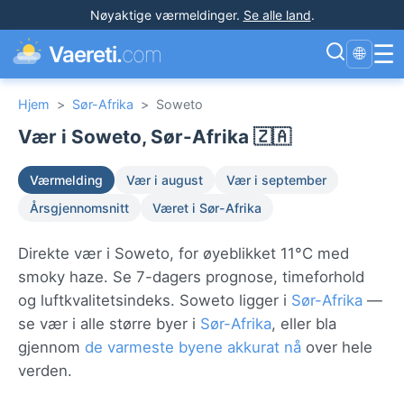
Nøyaktige værmeldinger
.
Se alle land
.
☰
Vaereti.
com
🌐
Hjem
>
Sør-Afrika
>
Soweto
Vær i Soweto, Sør-Afrika 🇿🇦
Værmelding
Vær i august
Vær i september
Årsgjennomsnitt
Været i Sør-Afrika
Direkte vær i Soweto, for øyeblikket 11°C med
smoky haze. Se 7-dagers prognose, timeforhold
og luftkvalitetsindeks. Soweto ligger i
Sør-Afrika
—
se vær i alle større byer i
Sør-Afrika
, eller bla
gjennom
de varmeste byene akkurat nå
over hele
verden.