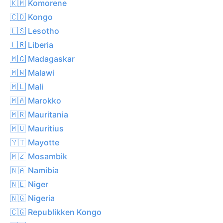
🇰🇲 Komorene
🇨🇩 Kongo
🇱🇸 Lesotho
🇱🇷 Liberia
🇲🇬 Madagaskar
🇲🇼 Malawi
🇲🇱 Mali
🇲🇦 Marokko
🇲🇷 Mauritania
🇲🇺 Mauritius
🇾🇹 Mayotte
🇲🇿 Mosambik
🇳🇦 Namibia
🇳🇪 Niger
🇳🇬 Nigeria
🇨🇬 Republikken Kongo