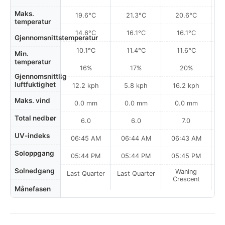
Maks.
19.6°C
21.3°C
20.6°C
temperatur
14.6°C
16.1°C
16.1°C
Gjennomsnittstemperatur
10.1°C
11.4°C
11.6°C
Min.
temperatur
16%
17%
20%
Gjennomsnittlig
luftfuktighet
12.2 kph
5.8 kph
16.2 kph
Maks. vind
0.0 mm
0.0 mm
0.0 mm
Total nedbør
6.0
6.0
7.0
UV-indeks
06:45 AM
06:44 AM
06:43 AM
0
Soloppgang
05:44 PM
05:44 PM
05:45 PM
Solnedgang
Waning
Last Quarter
Last Quarter
Crescent
Månefasen