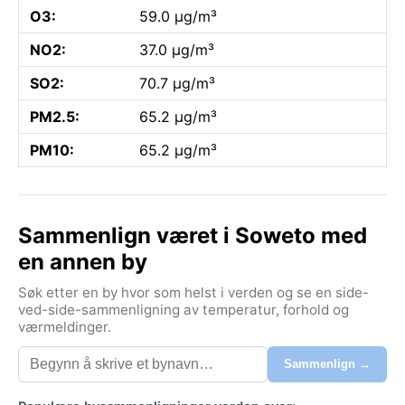
O3:
59.0 µg/m³
NO2:
37.0 µg/m³
SO2:
70.7 µg/m³
PM2.5:
65.2 µg/m³
PM10:
65.2 µg/m³
Sammenlign været i Soweto med
en annen by
Søk etter en by hvor som helst i verden og se en side-
ved-side-sammenligning av temperatur, forhold og
værmeldinger.
Sammenlign →