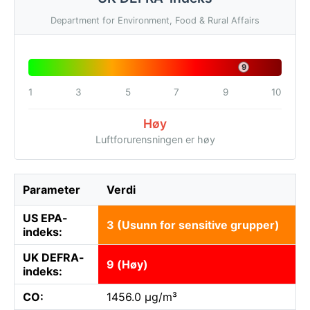
Department for Environment, Food & Rural Affairs
9
1
3
5
7
9
10
Høy
Luftforurensningen er høy
Parameter
Verdi
US EPA-
3 (Usunn for sensitive grupper)
indeks:
UK DEFRA-
9 (Høy)
indeks:
CO:
1456.0 µg/m³