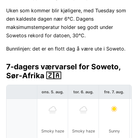
Uken som kommer blir kjøligere, med Tuesday som
den kaldeste dagen nær 6°C. Dagens
maksimumstemperatur holder seg godt under
Sowetos rekord for datoen, 30°C.
Bunnlinjen: det er en flott dag å være ute i Soweto.
7-dagers værvarsel for Soweto,
Sør-Afrika 🇿🇦
ons. 5. aug.
tor. 6. aug.
fre. 7. aug.
l
Smoky haze
Smoky haze
Sunny
S