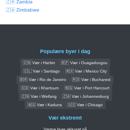
🇿🇲 Zambia
🇿🇼 Zimbabwe
Populære byer i dag
🇨🇳 Vær i Harbin
🇧🇫 Vær i Ouagadougou
🇨🇱 Vær i Santiago
🇲🇽 Vær i Mexico City
🇧🇷 Vær i Rio de Janeiro
🇷🇴 Vær i Bucharest
🇸🇩 Vær i Khartoum
🇳🇬 Vær i Port Harcourt
🇨🇳 Vær i Weifang
🇿🇦 Vær i Johannesburg
🇳🇬 Vær i Kaduna
🇺🇸 Vær i Chicago
Vær ekstremt
Varme byer akkurat nå