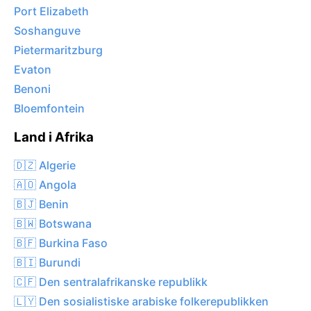
Port Elizabeth
Soshanguve
Pietermaritzburg
Evaton
Benoni
Bloemfontein
Land i Afrika
🇩🇿 Algerie
🇦🇴 Angola
🇧🇯 Benin
🇧🇼 Botswana
🇧🇫 Burkina Faso
🇧🇮 Burundi
🇨🇫 Den sentralafrikanske republikk
🇱🇾 Den sosialistiske arabiske folkerepublikken