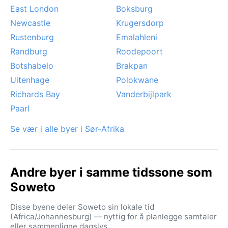
East London
Boksburg
Newcastle
Krugersdorp
Rustenburg
Emalahleni
Randburg
Roodepoort
Botshabelo
Brakpan
Uitenhage
Polokwane
Richards Bay
Vanderbijlpark
Paarl
Se vær i alle byer i Sør-Afrika
Andre byer i samme tidssone som
Soweto
Disse byene deler Soweto sin lokale tid
(Africa/Johannesburg) — nyttig for å planlegge samtaler
eller sammenligne dagslys.