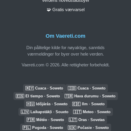
Verdens hovedstadsbyer
🧩 Gratis værvarsel
Om Vaereti.com
Din pålitelige kilde for nøyaktige, sanntids
værmeldinger for byer over hele verden.
Vaereti.com © 2026. Alle rettigheter forbeholdt.
🇲🇾
🇮🇩
Cuaca · Soweto
Cuaca · Soweto
🇪🇸
🇹🇷
El tiempo · Soweto
Hava durumu · Soweto
🇭🇺
🇪🇪
Időjárás · Soweto
Ilm · Soweto
🇱🇻
🇮🇹
Laikapstākļi · Soueto
Meteo · Soweto
🇫🇷
🇱🇹
Météo · Soweto
Oras · Sovetas
🇵🇱
🇸🇰
Pogoda · Soweto
Počasie · Soweto