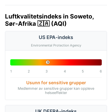
Luftkvalitetsindeks in Soweto,
Sør-Afrika 🇿🇦 (AQI)
US EPA-indeks
Environmental Protection Agency
3
1
2
3
4
5
6
Usunn for sensitive grupper
Medlemmer av sensitive grupper kan oppleve
helseeffekter
UK DEFRA-indeks