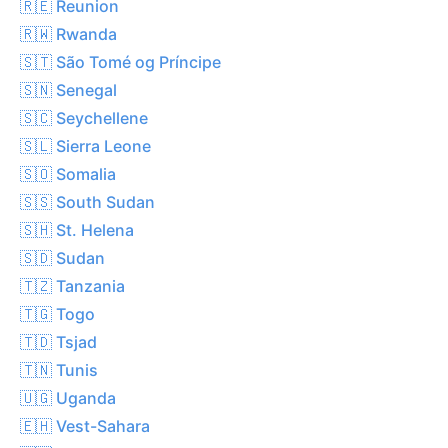
🇷🇪 Reunion
🇷🇼 Rwanda
🇸🇹 São Tomé og Príncipe
🇸🇳 Senegal
🇸🇨 Seychellene
🇸🇱 Sierra Leone
🇸🇴 Somalia
🇸🇸 South Sudan
🇸🇭 St. Helena
🇸🇩 Sudan
🇹🇿 Tanzania
🇹🇬 Togo
🇹🇩 Tsjad
🇹🇳 Tunis
🇺🇬 Uganda
🇪🇭 Vest-Sahara