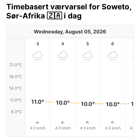
Timebasert værvarsel for Soweto,
Sør-Afrika 🇿🇦 i dag
Wednesday, August 05, 2026
3
4
5
6
7
21.0°C
18.0°C
14.0°C
11.0°C
11.0°
10.0°
10.0°
10.
10.0°
8.0°C
↑
↑
↑
↑
4.0 km/h
4.0 km/h
4.0 km/h
4.0 km/h
4.0 k