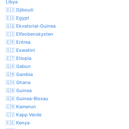
Libya
🇩🇯 Djibouti
🇪🇬 Egypt
🇬🇶 Ekvatorial-Guinea
🇨🇮 Elfenbenskysten
🇪🇷 Eritrea
🇸🇿 Eswatini
🇪🇹 Etiopia
🇬🇦 Gabon
🇬🇲 Gambia
🇬🇭 Ghana
🇬🇳 Guinea
🇬🇼 Guinea-Bissau
🇨🇲 Kamerun
🇨🇻 Kapp Verde
🇰🇪 Kenya