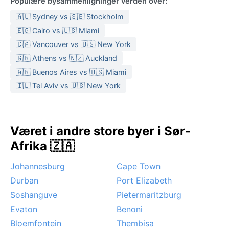
Populære bysammenligninger verden over:
🇦🇺 Sydney vs 🇸🇪 Stockholm
🇪🇬 Cairo vs 🇺🇸 Miami
🇨🇦 Vancouver vs 🇺🇸 New York
🇬🇷 Athens vs 🇳🇿 Auckland
🇦🇷 Buenos Aires vs 🇺🇸 Miami
🇮🇱 Tel Aviv vs 🇺🇸 New York
Været i andre store byer i Sør-
Afrika 🇿🇦
Johannesburg
Cape Town
Durban
Port Elizabeth
Soshanguve
Pietermaritzburg
Evaton
Benoni
Bloemfontein
Thembisa