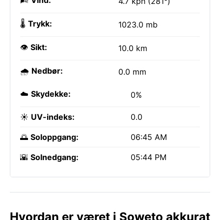
🌬️
Vind:
4.7 kph (281°)
🌡️
Trykk:
1023.0 mb
👁️
Sikt:
10.0 km
🌧️
Nedbør:
0.0 mm
☁️
Skydekke:
0%
☀️
UV-indeks:
0.0
🌅
Soloppgang:
06:45 AM
🌇
Solnedgang:
05:44 PM
Hvordan er været i Soweto akkurat