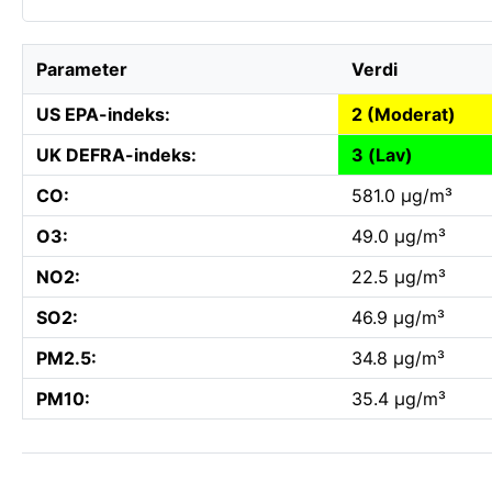
Parameter
Verdi
US EPA-indeks:
2 (Moderat)
UK DEFRA-indeks:
3 (Lav)
CO:
581.0 µg/m³
O3:
49.0 µg/m³
NO2:
22.5 µg/m³
SO2:
46.9 µg/m³
PM2.5:
34.8 µg/m³
PM10:
35.4 µg/m³