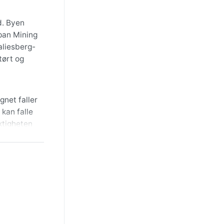
d. Byen
kpan Mining
aliesberg-
tørt og
net faller
 kan falle
ktigheten
 er
stormer er
påvirkning