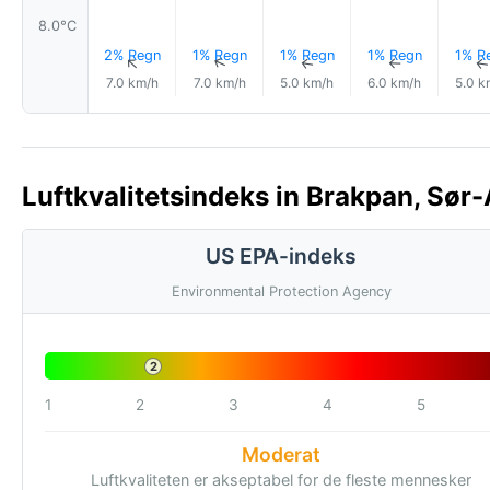
8.0°C
2% Regn
1% Regn
1% Regn
1% Regn
1% R
↑
↑
↑
↑
7.0 km/h
7.0 km/h
5.0 km/h
6.0 km/h
5.0 k
Luftkvalitetsindeks in Brakpan, Sør-
US EPA-indeks
Environmental Protection Agency
2
1
2
3
4
5
Moderat
Luftkvaliteten er akseptabel for de fleste mennesker