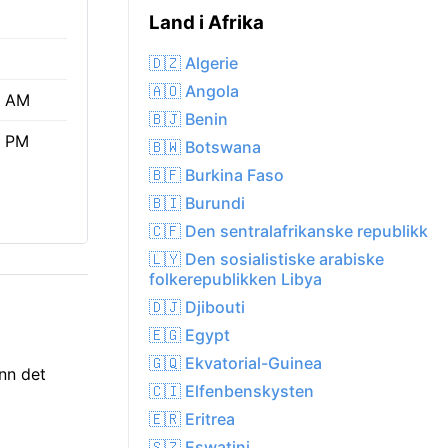
Land i Afrika
🇩🇿 Algerie
🇦🇴 Angola
0 AM
🇧🇯 Benin
3 PM
🇧🇼 Botswana
🇧🇫 Burkina Faso
🇧🇮 Burundi
🇨🇫 Den sentralafrikanske republikk
🇱🇾 Den sosialistiske arabiske
folkerepublikken Libya
🇩🇯 Djibouti
🇪🇬 Egypt
🇬🇶 Ekvatorial-Guinea
enn det
🇨🇮 Elfenbenskysten
🇪🇷 Eritrea
🇸🇿 Eswatini