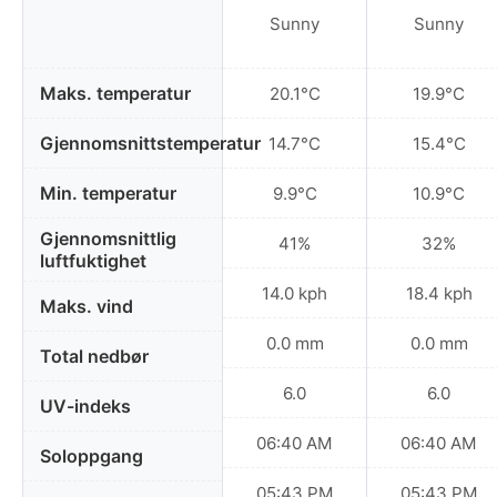
Sunny
Sunny
Maks. temperatur
20.1°C
19.9°C
Gjennomsnittstemperatur
14.7°C
15.4°C
Min. temperatur
9.9°C
10.9°C
Gjennomsnittlig
41%
32%
luftfuktighet
14.0 kph
18.4 kph
Maks. vind
0.0 mm
0.0 mm
Total nedbør
6.0
6.0
UV-indeks
06:40 AM
06:40 AM
Soloppgang
05:43 PM
05:43 PM