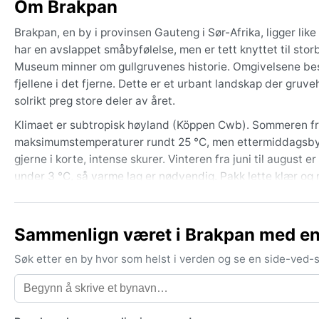
Om Brakpan
Brakpan, en by i provinsen Gauteng i Sør-Afrika, ligger li
har en avslappet småbyfølelse, men er tett knyttet til st
Museum minner om gullgruvenes historie. Omgivelsene bes
fjellene i det fjerne. Dette er et urbant landskap der gru
solrikt preg store deler av året.
Klimaet er subtropisk høyland (Köppen Cwb). Sommeren fr
maksimumstemperaturer rundt 25 °C, men ettermiddagsbyger
gjerne i korte, intense skurer. Vinteren fra juni til august
under 3 °C, så varme lag er nødvendig. Pakk lette klær og 
er lav om vinteren, behagelig om sommeren.
Beste reisetid værvis er våren (september–november) og 
Sammenlign været i Brakpan med en
moderat. Vinteren gir stabilt solskinn, men kalde netter. 
sjeldne. Tåke kan ligge over området om vintermorgenen, og
Søk etter en by hvor som helst i verden og se en side-ved
fra monsun eller tropiske sykloner. Alt i alt et behagelig kli