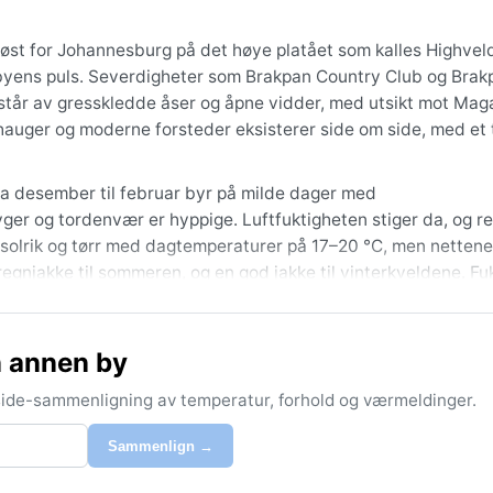
ke øst for Johannesburg på det høye platået som kalles Highvel
orbyens puls. Severdigheter som Brakpan Country Club og Bra
tår av gresskledde åser og åpne vidder, med utsikt mot Mag
vehauger og moderne forsteder eksisterer side om side, med et 
a desember til februar byr på milde dager med
 og tordenvær er hyppige. Luftfuktigheten stiger da, og reg
 er solrik og tørr med dagtemperaturer på 17–20 °C, men nettene
regnjakke til sommeren, og en god jakke til vinterkveldene. Fu
høsten (mars–mai) når temperaturen ligger mildt og nedbøren
 annen by
Sommeren kan by på hagl og kraftige tordenvær, men alvorlige 
 snø er svært uvanlig. Brakpan ligger langt fra kysten, uten 
-side-sammenligning av temperatur, forhold og værmeldinger.
ma som inviterer til utforskning året rundt.
Sammenlign →