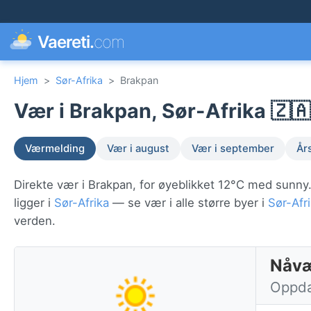
Vaereti.
com
Hjem
>
Sør-Afrika
>
Brakpan
Vær i Brakpan, Sør-Afrika 🇿🇦
Værmelding
Vær i august
Vær i september
År
Direkte vær i Brakpan, for øyeblikket 12°C med sunny
ligger i
Sør-Afrika
— se vær i alle større byer i
Sør-Afr
verden.
Nåvæ
Oppdat