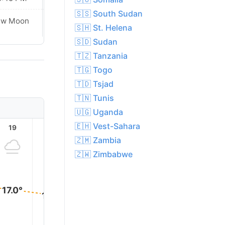
🇸🇸 South Sudan
Waxing
ew Moon
🇸🇭 St. Helena
Crescent
🇸🇩 Sudan
🇹🇿 Tanzania
🇹🇬 Togo
🇹🇩 Tsjad
🇹🇳 Tunis
🇺🇬 Uganda
🇪🇭 Vest-Sahara
19
20
21
22
23
🇿🇲 Zambia
🇿🇼 Zimbabwe
17.0°
16.0°
15.0°
14.0°
14.0°
14.0°