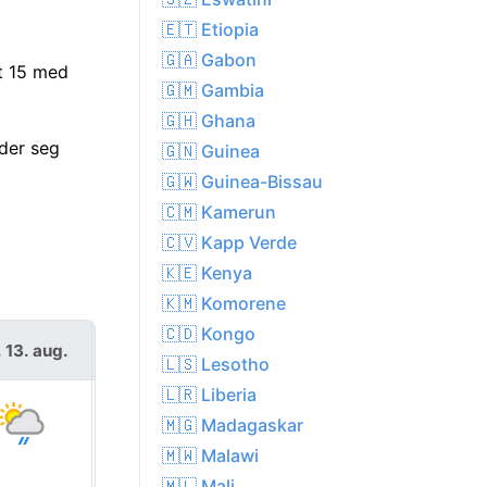
🇪🇹 Etiopia
🇬🇦 Gabon
dt 15 med
🇬🇲 Gambia
🇬🇭 Ghana
lder seg
🇬🇳 Guinea
🇬🇼 Guinea-Bissau
🇨🇲 Kamerun
🇨🇻 Kapp Verde
🇰🇪 Kenya
🇰🇲 Komorene
🇨🇩 Kongo
. 13. aug.
fre. 14. aug.
🇱🇸 Lesotho
🇱🇷 Liberia
🇲🇬 Madagaskar
🇲🇼 Malawi
🇲🇱 Mali