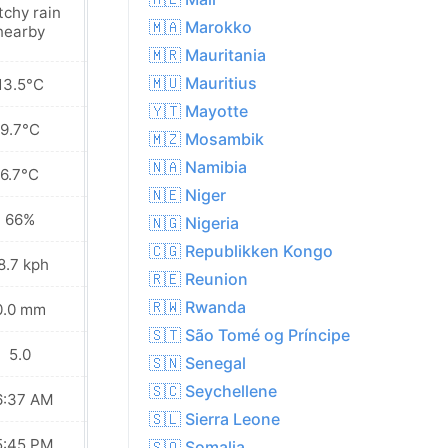
tchy rain
Sunny
🇲🇦 Marokko
nearby
🇲🇷 Mauritania
🇲🇺 Mauritius
13.5°C
15.9°C
🇾🇹 Mayotte
9.7°C
12.1°C
🇲🇿 Mosambik
🇳🇦 Namibia
6.7°C
9.0°C
🇳🇪 Niger
66%
53%
🇳🇬 Nigeria
🇨🇬 Republikken Kongo
8.7 kph
9.7 kph
🇷🇪 Reunion
🇷🇼 Rwanda
0.0 mm
0.1 mm
🇸🇹 São Tomé og Príncipe
5.0
6.0
🇸🇳 Senegal
🇸🇨 Seychellene
6:37 AM
06:36 AM
🇸🇱 Sierra Leone
5:45 PM
05:46 PM
🇸🇴 Somalia