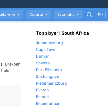
🌐
ordamerika
Oceanien
Sydamerika
▾
▼
▼
▼
Topp byer i South Africa
Johannesburg
Cape Town
Durban
Soweto
ks. Brakpan
Port Elizabeth
 hele
Soshanguve
Pietermaritzburg
Evaton
Benoni
Bloemfontein