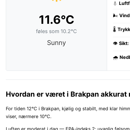
💧
Luft
11.6°C
🌬️
Vind
🌡️
Trykk
føles som 10.2°C
Sunny
👁️
Sikt:
🌧️
Ned
Hvordan er været i Brakpan akkurat
For tiden 12°C i Brakpan, kjølig og stabilt, med klar himme
viser, nærmere 10°C.
Luften er moderat i dag — EPA-indeks 2; uvanlig følso