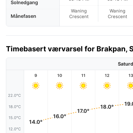
Solnedgang
Waning
Waning
Månefasen
Crescent
Crescent
Timebasert værvarsel for Brakpan, S
Saturd
9
10
11
12
1
22.0°C
19.
18.0°
18.0°C
17.0°
16.0°
15.0°C
14.0°
12.0°C