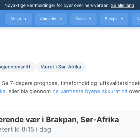
Nøyaktige værmeldinger
for byer over hele verden
.
Se alle land
.
Afrika
Antarktis
Asien
Europa
N
▼
▼
▼
▼
sgjennomsnitt
Været i Sør-Afrika
. Se 7-dagers prognose, timeforhold og luftkvalitetsinde
ika
, eller bla gjennom
de varmeste byene akkurat nå
over
rende vær i Brakpan, Sør-Afrika
ert kl 8:15 i dag