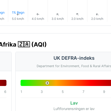
egn
1% Regn
↑
↑
↑
↑
↑
↑
m/h
5.0 km/h
4.0 km/h
3.0 km/h
2.0 km/h
2.0 km/h
Afrika 🇿🇦 (AQI)
UK DEFRA-indeks
Department for Environment, Food & Rural Affair
3
6
1
3
5
7
9
Lav
Luftforurensningen er lav