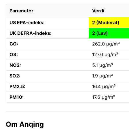
Parameter
Verdi
US EPA-indeks:
2 (Moderat)
UK DEFRA-indeks:
2 (Lav)
CO:
262.0 µg/m³
O3:
127.0 µg/m³
NO2:
5.1 µg/m³
SO2:
1.9 µg/m³
PM2.5:
16.4 µg/m³
PM10:
17.6 µg/m³
Om Anqing