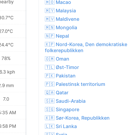
nearby
🇲🇴 Macao
🇲🇾 Malaysia
30.7°C
32.7°C
🇲🇻 Maldivene
🇲🇳 Mongolia
27.0°C
28.2°C
🇳🇵 Nepal
🇰🇵 Nord-Korea, Den demokratiske
24.4°C
24.2°C
folkerepublikken
78%
65%
🇴🇲 Oman
🇹🇱 Øst-Timor
6.3 kph
27.4 kph
🇵🇰 Pakistan
🇵🇸 Palestinsk territorium
2.9 mm
0.4 mm
🇶🇦 Qatar
7.0
8.0
🇸🇦 Saudi-Arabia
🇸🇬 Singapore
5:35 AM
05:36 AM
🇰🇷 Sør-Korea, Republikken
6:58 PM
06:57 PM
🇱🇰 Sri Lanka
🇸🇾 Syria