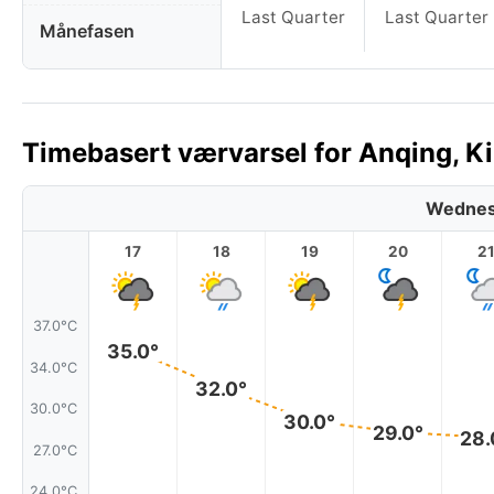
Last Quarter
Last Quarter
Månefasen
Timebasert værvarsel for Anqing, Ki
Wednes
17
18
19
20
2
37.0°C
35.0°
34.0°C
32.0°
30.0°C
30.0°
29.0°
28.
27.0°C
24.0°C