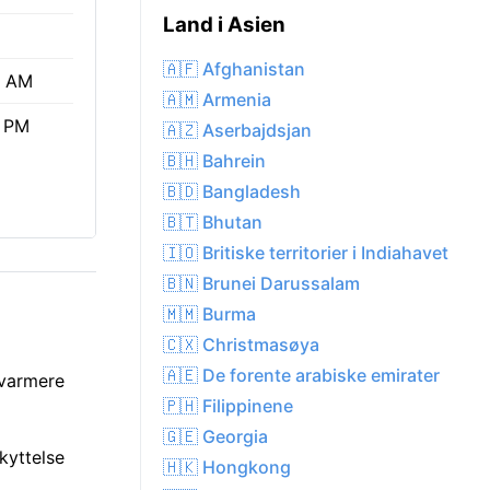
Land i Asien
🇦🇫 Afghanistan
2 AM
🇦🇲 Armenia
3 PM
🇦🇿 Aserbajdsjan
🇧🇭 Bahrein
🇧🇩 Bangladesh
🇧🇹 Bhutan
🇮🇴 Britiske territorier i Indiahavet
🇧🇳 Brunei Darussalam
🇲🇲 Burma
🇨🇽 Christmasøya
🇦🇪 De forente arabiske emirater
 varmere
🇵🇭 Filippinene
🇬🇪 Georgia
kyttelse
🇭🇰 Hongkong