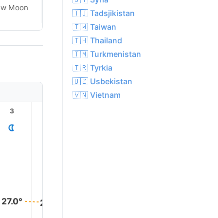
ew Moon
New Moon
🇹🇯 Tadsjikistan
🇹🇼 Taiwan
🇹🇭 Thailand
🇹🇲 Turkmenistan
🇹🇷 Tyrkia
🇺🇿 Usbekistan
🇻🇳 Vietnam
3
4
5
6
7
8
29.0°
27.0°
27.0°
26.0°
26.0°
26.0°