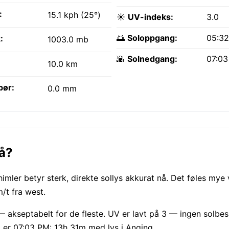
:
15.1 kph (25°)
☀️
UV-indeks:
3.0
🌅
Soloppgang:
05:3
:
1003.0 mb
🌇
Solnedgang:
07:0
10.0 km
bør:
0.0 mm
nå?
himler betyr sterk, direkte sollys akkurat nå. Det føles mye
/t fra west.
 akseptabelt for de fleste. UV er lavt på 3 — ingen solbes
er 07:03 PM: 13h 31m med lys i Anqing.