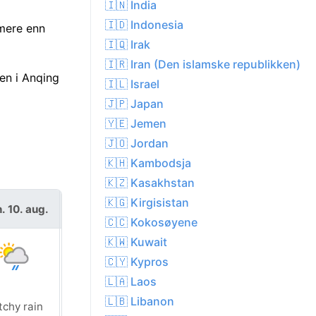
🇮🇳 India
🇮🇩 Indonesia
rmere enn
🇮🇶 Irak
🇮🇷 Iran (Den islamske republikken)
en i Anqing
🇮🇱 Israel
🇯🇵 Japan
🇾🇪 Jemen
🇯🇴 Jordan
🇰🇭 Kambodsja
🇰🇿 Kasakhstan
🇰🇬 Kirgisistan
. 10. aug.
tir. 11. aug.
🇨🇨 Kokosøyene
🇰🇼 Kuwait
🇨🇾 Kypros
🇱🇦 Laos
🇱🇧 Libanon
tchy rain
Sunny