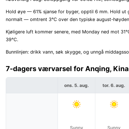
Hold øye — 61% sjanse for byger, opptil 6 mm. Hold ut 
normalt — omtrent 3°C over den typiske august-høyden
Kjøligere luft kommer senere, med Monday ned mot 31°C
39°C.
Bunnlinjen: drikk vann, søk skygge, og unngå middagssol
7-dagers værvarsel for Anqing, Kina
ons. 5. aug.
tor. 6. aug.
Sunny
Sunny