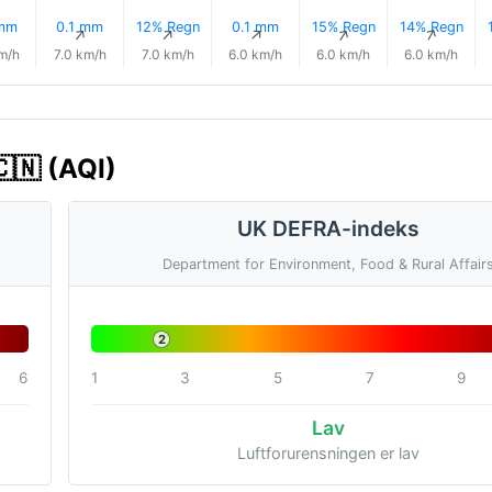
 mm
0.1 mm
12% Regn
0.1 mm
15% Regn
14% Regn
↑
↑
↑
↑
↑
↑
m/h
7.0 km/h
7.0 km/h
6.0 km/h
6.0 km/h
6.0 km/h
🇨🇳 (AQI)
UK DEFRA-indeks
Department for Environment, Food & Rural Affair
2
6
1
3
5
7
9
Lav
Luftforurensningen er lav