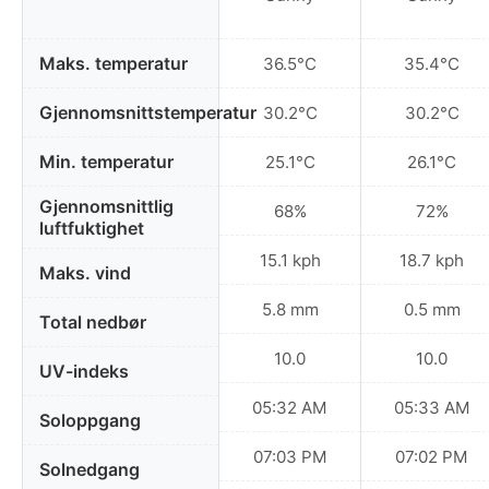
Maks. temperatur
36.5°C
35.4°C
Gjennomsnittstemperatur
30.2°C
30.2°C
Min. temperatur
25.1°C
26.1°C
Gjennomsnittlig
68%
72%
luftfuktighet
15.1 kph
18.7 kph
Maks. vind
5.8 mm
0.5 mm
Total nedbør
10.0
10.0
UV-indeks
05:32 AM
05:33 AM
Soloppgang
07:03 PM
07:02 PM
Solnedgang