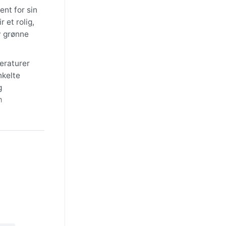
ent for sin
 et rolig,
v grønne
eraturer
nkelte
g
m
rene er
 særlig om