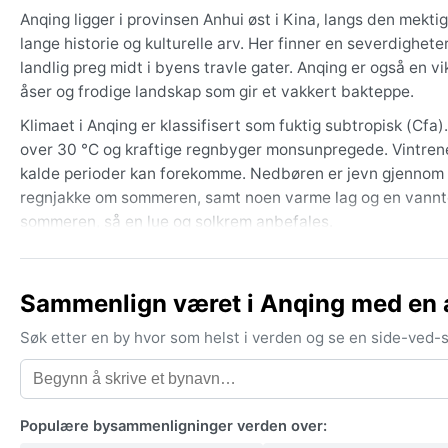
Anqing ligger i provinsen Anhui øst i Kina, langs den mekt
lange historie og kulturelle arv. Her finner en severdighe
landlig preg midt i byens travle gater. Anqing er også en v
åser og frodige landskap som gir et vakkert bakteppe.
Klimaet i Anqing er klassifisert som fuktig subtropisk (C
over 30 °C og kraftige regnbyger monsunpregede. Vintrene
kalde perioder kan forekomme. Nedbøren er jevn gjennom åre
regnjakke om sommeren, samt noen varme lag og en vannte
sommeren, så en lue og solkrem anbefales.
Den beste tiden å besøke Anqing værmessig er våren (mars
behagelige og nedbøren mer moderat. Byen opplever av og 
Sammenlign været i Anqing med en 
høsten og våren. Snø er svært sjelden, men tåke kan redus
sommervarmen og regnet, planlegg reisen utenfor juli og a
Søk etter en by hvor som helst i verden og se en side-ved
Populære bysammenligninger verden over: