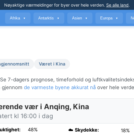
Nøyaktige værmeldinger
for byer over hele verden
.
Se alle land
.
Afrika
Antarktis
Asien
Europa
N
▼
▼
▼
▼
sgjennomsnitt
Været i Kina
 Se 7-dagers prognose, timeforhold og luftkvalitetsindek
bla gjennom
de varmeste byene akkurat nå
over hele verde
rende vær i Anqing, Kina
ert kl 16:00 i dag
fuktighet:
48%
☁️
Skydekke:
18%