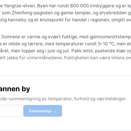
ige Yangtze-elven. Byen har rundt 800 000 innbyggere og er kj
ter som Zhenfeng-pagoden og gamle templer, og elvebredden gir
iktig havneby og et knutepunkt for handel i regionen, omgitt a
fa). Somrene er varme og svært fuktige, med gjennomsnittstemp
 er milde og tørrere, med temperaturer rundt 5–10 °C, men e
t, men topper seg i juni og juli. Pakk lette, pustende klær o
tt jakke for vintermånedene. Fuktigheten kan være intens o
 til mai) og høsten (september til november), når temperatu
til gjenværende tropiske stormer og tåke fra Yangtze-elven,
annen by
ere sikt og gi en mystisk stemning. For å unngå den verste
ugust.
-side-sammenligning av temperatur, forhold og værmeldinger.
Sammenlign →