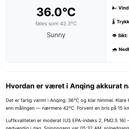
36.0°C
🌬️
Vind
🌡️
Trykk
føles som 42.3°C
Sunny
👁️
Sikt:
🌧️
Ned
Hvordan er været i Anqing akkurat 
Det er farlig varmt i Anqing: 36°C og klar himmel. Klare 
enn målingen — nærmere 42°C. Forvent en bris på 15 km
Luftkvaliteten er moderat (US EPA-indeks 2, PM2.5 16) —
nødvendig i dag. Soloppgang var 05:32 AM, solnedgang 