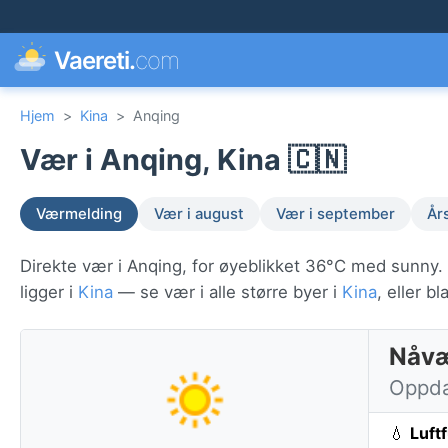
Vaereti.
com
Hjem
>
Kina
>
Anqing
Vær i Anqing, Kina 🇨🇳
Værmelding
Vær i august
Vær i september
År
Direkte vær i Anqing, for øyeblikket 36°C med sunny.
ligger i
Kina
— se vær i alle større byer i
Kina
, eller 
Nåvæ
Oppdat
💧
Luft