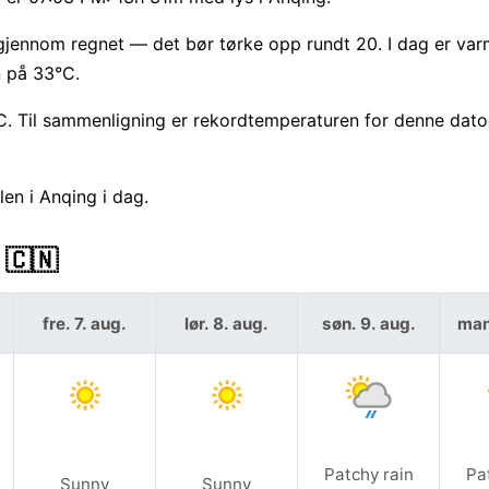
gjennom regnet — det bør tørke opp rundt 20. I dag er va
 på 33°C.
. Til sammenligning er rekordtemperaturen for denne dato
en i Anqing i dag.
 🇨🇳
fre. 7. aug.
lør. 8. aug.
søn. 9. aug.
man
Patchy rain
Pa
Sunny
Sunny