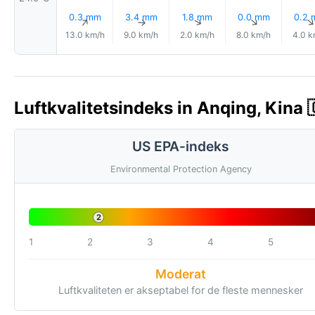
0.3 mm
3.4 mm
1.8 mm
0.0 mm
0.2
↑
↑
↑
↑
13.0 km/h
9.0 km/h
2.0 km/h
8.0 km/h
4.0 k
Luftkvalitetsindeks in Anqing, Kina 
US EPA-indeks
Environmental Protection Agency
2
1
2
3
4
5
Moderat
Luftkvaliteten er akseptabel for de fleste mennesker