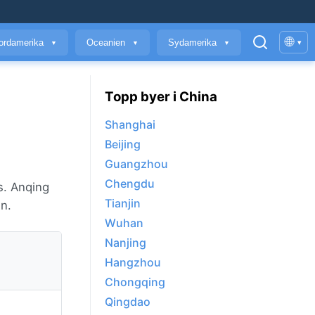
🌐
ordamerika
Oceanien
Sydamerika
▾
▼
▼
▼
Topp byer i China
Shanghai
Beijing
Guangzhou
Chengdu
s. Anqing
Tianjin
n.
Wuhan
Nanjing
Hangzhou
Chongqing
Qingdao