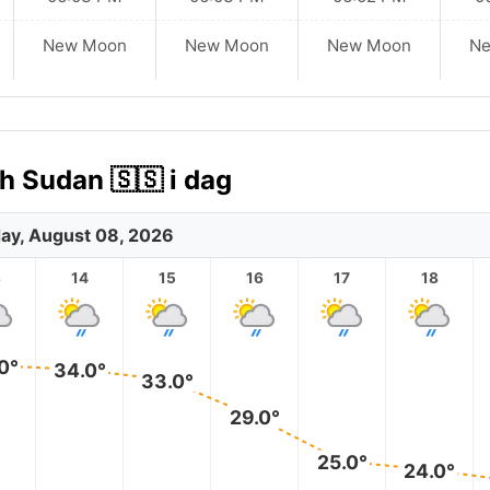
New Moon
New Moon
New Moon
N
h Sudan 🇸🇸 i dag
ay, August 08, 2026
3
14
15
16
17
18
0°
34.0°
33.0°
29.0°
25.0°
24.0°