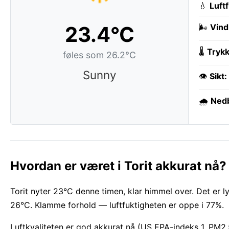
💧
Luft
23.4°C
🌬️
Vind
🌡️
Trykk
føles som 26.2°C
Sunny
👁️
Sikt:
🌧️
Ned
Hvordan er været i Torit akkurat nå?
Torit nyter 23°C denne timen, klar himmel over. Det er ly
26°C. Klamme forhold — luftfuktigheten er oppe i 77%.
Luftkvaliteten er god akkurat nå (US EPA-indeks 1, PM2.5