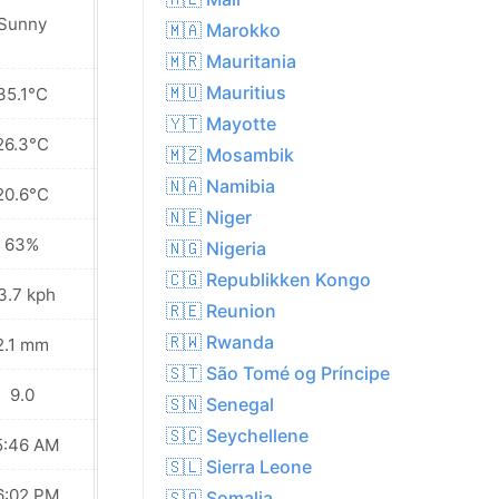
Sunny
Sunny
🇲🇦 Marokko
🇲🇷 Mauritania
🇲🇺 Mauritius
35.1°C
36.2°C
🇾🇹 Mayotte
26.3°C
27.1°C
🇲🇿 Mosambik
🇳🇦 Namibia
20.6°C
21.6°C
🇳🇪 Niger
63%
54%
🇳🇬 Nigeria
🇨🇬 Republikken Kongo
3.7 kph
16.9 kph
🇷🇪 Reunion
🇷🇼 Rwanda
2.1 mm
0.0 mm
🇸🇹 São Tomé og Príncipe
9.0
9.0
🇸🇳 Senegal
🇸🇨 Seychellene
5:46 AM
05:46 AM
🇸🇱 Sierra Leone
6:02 PM
06:02 PM
🇸🇴 Somalia