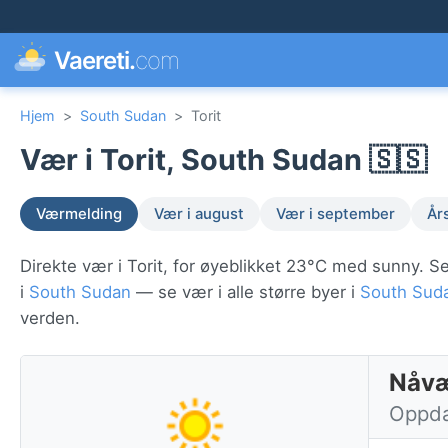
Vaereti.
com
Hjem
>
South Sudan
>
Torit
Vær i Torit, South Sudan 🇸🇸
Værmelding
Vær i august
Vær i september
År
Direkte vær i Torit, for øyeblikket 23°C med sunny. Se
i
South Sudan
— se vær i alle større byer i
South Sud
verden.
Nåvæ
Oppdat