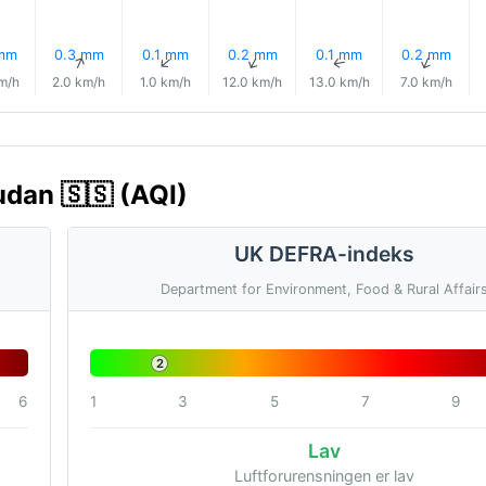
 mm
0.3 mm
0.1 mm
0.2 mm
0.1 mm
0.2 mm
↑
↑
↑
↑
↑
m/h
2.0 km/h
1.0 km/h
12.0 km/h
13.0 km/h
7.0 km/h
udan 🇸🇸 (AQI)
UK DEFRA-indeks
Department for Environment, Food & Rural Affair
2
6
1
3
5
7
9
Lav
Luftforurensningen er lav