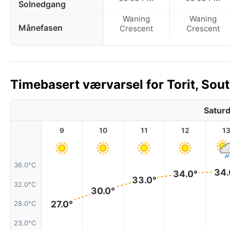
Solnedgang
Waning
Waning
Månefasen
Crescent
Crescent
Timebasert værvarsel for Torit, Sout
Saturd
9
10
11
12
1
36.0°C
34.
34.0°
33.0°
32.0°C
30.0°
27.0°
28.0°C
23.0°C