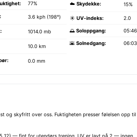
fuktighet:
77%
☁️
Skydekke:
15%
:
3.6 kph (198°)
☀️
UV-indeks:
2.0
🌅
Soloppgang:
05:4
:
1014.0 mb
🌇
Solnedgang:
06:0
10.0 km
bør:
0.0 mm
st og skyfritt over oss. Fuktigheten presser følelsen opp til
 12) — fint for utendørs trening. UV er lavt på 2 — ingen