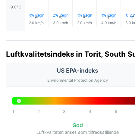
19.0°C
4% Regn
2% Regn
1% Regn
1% Regn
0.2
↑
↑
↑
↑
↑
2.0 km/h
3.0 km/h
2.0 km/h
4.0 km/h
3.0 k
Luftkvalitetsindeks in Torit, South S
US EPA-indeks
Environmental Protection Agency
1
1
2
3
4
5
God
Luftkvaliteten anses som tilfredsstillende