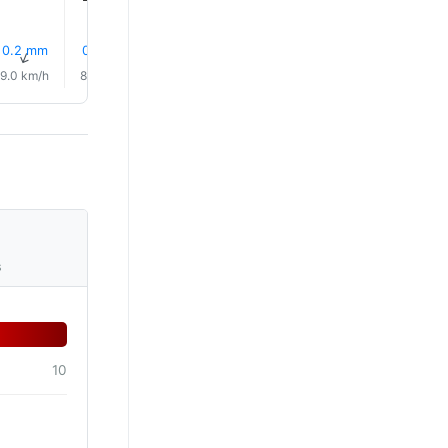
22.0°
22.0°
0.2 mm
0.2 mm
18% Regn
14% Regn
15% Regn
15% Reg
↑
↑
↑
↑
↑
↑
9.0 km/h
8.0 km/h
10.0 km/h
7.0 km/h
6.0 km/h
4.0 km/
s
10