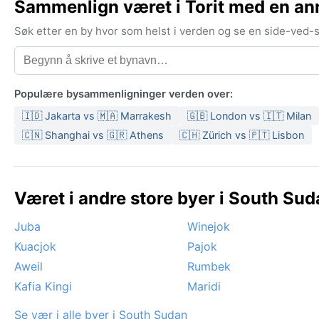
Sammenlign været i Torit med en an
Søk etter en by hvor som helst i verden og se en side-ved
Populære bysammenligninger verden over:
🇮🇩 Jakarta vs 🇲🇦 Marrakesh
🇬🇧 London vs 🇮🇹 Milan
🇨🇳 Shanghai vs 🇬🇷 Athens
🇨🇭 Zürich vs 🇵🇹 Lisbon
Været i andre store byer i South Sud
Juba
Winejok
Kuacjok
Pajok
Aweil
Rumbek
Kafia Kingi
Maridi
Se vær i alle byer i South Sudan