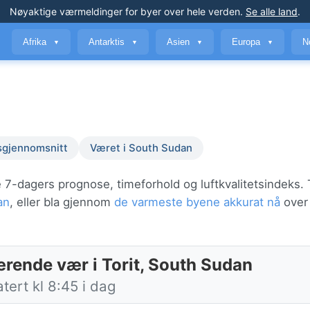
Nøyaktige værmeldinger
for byer over hele verden
.
Se alle land
.
Afrika
Antarktis
Asien
Europa
N
▼
▼
▼
▼
sgjennomsnitt
Været i South Sudan
 7-dagers prognose, timeforhold og luftkvalitetsindeks. T
an
, eller bla gjennom
de varmeste byene akkurat nå
over
rende vær i Torit, South Sudan
ert kl 8:45 i dag