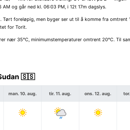
6 AM og går ned kl. 06:03 PM, i 12t 17m dagslys.
 Tørt foreløpig, men byger ser ut til å komme fra omtrent 
et for Torit.
er nær 35°C, minimumstemperaturer omtrent 20°C. Til sa
 Sudan 🇸🇸
man. 10. aug.
tir. 11. aug.
ons. 12. aug.
tor