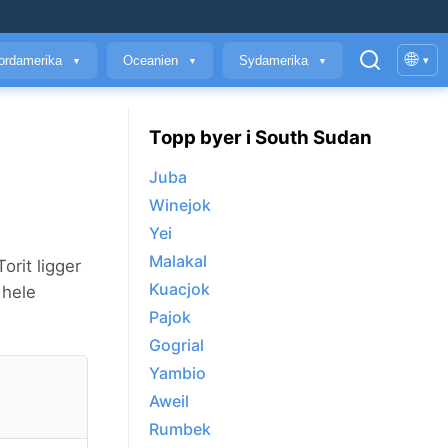
🌐
ordamerika
Oceanien
Sydamerika
▾
▼
▼
▼
Topp byer i South Sudan
Juba
Winejok
Yei
Malakal
orit ligger
Kuacjok
 hele
Pajok
Gogrial
Yambio
Aweil
Rumbek