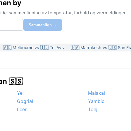
nen by
-side-sammenligning av temperatur, forhold og værmeldinger.
Sammenlign →
🇦🇺 Melbourne vs 🇮🇱 Tel Aviv
🇲🇦 Marrakesh vs 🇺🇸 San Fr
an 🇸🇸
Yei
Malakal
Gogrial
Yambio
Leer
Tonj