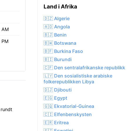
Land i Afrika
🇩🇿 Algerie
🇦🇴 Angola
6 AM
🇧🇯 Benin
3 PM
🇧🇼 Botswana
🇧🇫 Burkina Faso
🇧🇮 Burundi
🇨🇫 Den sentralafrikanske republikk
🇱🇾 Den sosialistiske arabiske
folkerepublikken Libya
🇩🇯 Djibouti
🇪🇬 Egypt
🇬🇶 Ekvatorial-Guinea
 rundt
🇨🇮 Elfenbenskysten
🇪🇷 Eritrea
🇸🇿 Eswatini