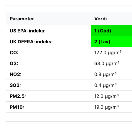
Parameter
Verdi
US EPA-indeks:
1 (God)
UK DEFRA-indeks:
2 (Lav)
CO:
122.0 µg/m³
O3:
63.0 µg/m³
NO2:
0.8 µg/m³
SO2:
0.4 µg/m³
PM2.5:
12.0 µg/m³
PM10:
19.0 µg/m³