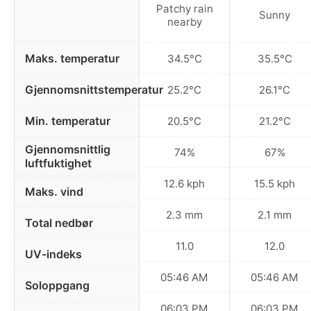
Patchy rain
Sunny
nearby
Maks. temperatur
34.5°C
35.5°C
Gjennomsnittstemperatur
25.2°C
26.1°C
Min. temperatur
20.5°C
21.2°C
Gjennomsnittlig
74%
67%
luftfuktighet
12.6 kph
15.5 kph
Maks. vind
2.3 mm
2.1 mm
Total nedbør
11.0
12.0
UV-indeks
05:46 AM
05:46 AM
Soloppgang
06:03 PM
06:03 PM