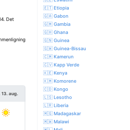
🇪🇹 Etiopia
🇬🇦 Gabon
14. Det
🇬🇲 Gambia
🇬🇭 Ghana
mmenligning
🇬🇳 Guinea
🇬🇼 Guinea-Bissau
🇨🇲 Kamerun
🇨🇻 Kapp Verde
🇰🇪 Kenya
🇰🇲 Komorene
🇨🇩 Kongo
. 13. aug.
fre. 14. aug.
🇱🇸 Lesotho
🇱🇷 Liberia
🇲🇬 Madagaskar
🇲🇼 Malawi
🇲🇱 Mali