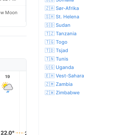
🇿🇦 Sør-Afrika
Waxing
ew Moon
🇸🇭 St. Helena
Crescent
🇸🇩 Sudan
🇹🇿 Tanzania
🇹🇬 Togo
🇹🇩 Tsjad
🇹🇳 Tunis
🇺🇬 Uganda
🇪🇭 Vest-Sahara
19
20
21
22
23
🇿🇲 Zambia
🇿🇼 Zimbabwe
22.0°
22.0°
22.0°
22.0°