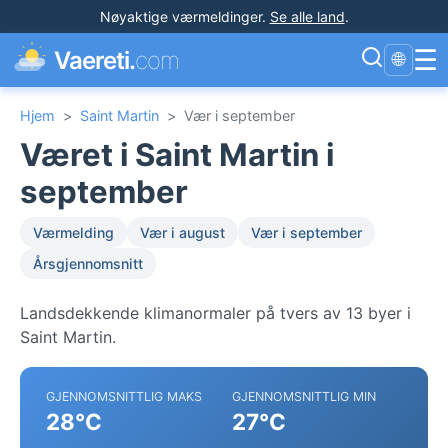
Nøyaktige værmeldinger
.
Se alle land
.
☰
Vaereti.
com
🌐
Hjem
>
Saint Martin
>
Vær i september
Været i Saint Martin i
september
Værmelding
Vær i august
Vær i september
Årsgjennomsnitt
Landsdekkende klimanormaler på tvers av 13 byer i
Saint Martin.
GJENNOMSNITTLIG MAKS
GJENNOMSNITTLIG MIN
28°C
27°C