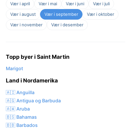
Vær i april
Vær i mai
Vær i juni
Vær i juli
Vær i august
Vær i september
Vær i oktober
Vær i november
Vær i desember
Topp byer i Saint Martin
Marigot
Land i Nordamerika
🇦🇮 Anguilla
🇦🇬 Antigua og Barbuda
🇦🇼 Aruba
🇧🇸 Bahamas
🇧🇧 Barbados