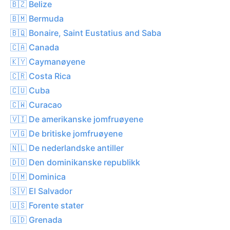
🇧🇿 Belize
🇧🇲 Bermuda
🇧🇶 Bonaire, Saint Eustatius and Saba
🇨🇦 Canada
🇰🇾 Caymanøyene
🇨🇷 Costa Rica
🇨🇺 Cuba
🇨🇼 Curacao
🇻🇮 De amerikanske jomfruøyene
🇻🇬 De britiske jomfruøyene
🇳🇱 De nederlandske antiller
🇩🇴 Den dominikanske republikk
🇩🇲 Dominica
🇸🇻 El Salvador
🇺🇸 Forente stater
🇬🇩 Grenada