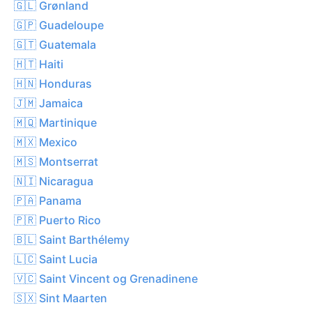
🇬🇱 Grønland
🇬🇵 Guadeloupe
🇬🇹 Guatemala
🇭🇹 Haiti
🇭🇳 Honduras
🇯🇲 Jamaica
🇲🇶 Martinique
🇲🇽 Mexico
🇲🇸 Montserrat
🇳🇮 Nicaragua
🇵🇦 Panama
🇵🇷 Puerto Rico
🇧🇱 Saint Barthélemy
🇱🇨 Saint Lucia
🇻🇨 Saint Vincent og Grenadinene
🇸🇽 Sint Maarten