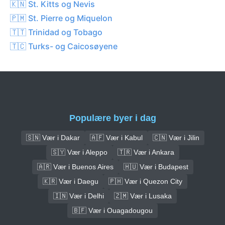
🇰🇳 St. Kitts og Nevis
🇵🇲 St. Pierre og Miquelon
🇹🇹 Trinidad og Tobago
🇹🇨 Turks- og Caicosøyene
Populære byer i dag
🇸🇳 Vær i Dakar
🇦🇫 Vær i Kabul
🇨🇳 Vær i Jilin
🇸🇾 Vær i Aleppo
🇹🇷 Vær i Ankara
🇦🇷 Vær i Buenos Aires
🇭🇺 Vær i Budapest
🇰🇷 Vær i Daegu
🇵🇭 Vær i Quezon City
🇮🇳 Vær i Delhi
🇿🇲 Vær i Lusaka
🇧🇫 Vær i Ouagadougou