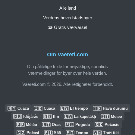
Alle land
Verdens hovedstadsbyer
🧩 Gratis værvarsel
Om Vaereti.com
Din pålitelige kilde for nøyaktige, sanntids
værmeldinger for byer over hele verden.
Vaereti.com © 2026. Alle rettigheter forbeholdt.
🇲🇾
🇮🇩
🇪🇸
🇹🇷
Cuaca
Cuaca
El tiempo
Hava durumu
🇭🇺
🇪🇪
🇱🇻
🇮🇹
Időjárás
Ilm
Laikapstākļi
Meteo
🇫🇷
🇱🇹
🇵🇱
🇸🇰
Météo
Oras
Pogoda
Počasie
🇨🇿
🇫🇮
🇵🇹
🇻🇳
Počasí
Sää
Tempo
Thời tiết