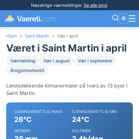
Nøyaktige værmeldinger
.
Se alle land
.
☰
Vaereti.
com
🌐
Hjem
>
Saint Martin
>
Vær i april
Været i Saint Martin i april
Værmelding
Vær i august
Vær i september
Årsgjennomsnitt
Landsdekkende klimanormaler på tvers av 13 byer i
Saint Martin.
GJENNOMSNITTLIG MAKS
GJENNOMSNITTLIG MIN
26°C
24°C
NEDBØR
SOLTIMER
38 mm
2.4h/dag