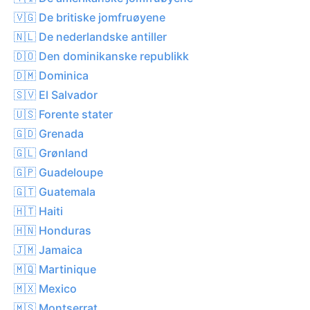
🇻🇬 De britiske jomfruøyene
🇳🇱 De nederlandske antiller
🇩🇴 Den dominikanske republikk
🇩🇲 Dominica
🇸🇻 El Salvador
🇺🇸 Forente stater
🇬🇩 Grenada
🇬🇱 Grønland
🇬🇵 Guadeloupe
🇬🇹 Guatemala
🇭🇹 Haiti
🇭🇳 Honduras
🇯🇲 Jamaica
🇲🇶 Martinique
🇲🇽 Mexico
🇲🇸 Montserrat