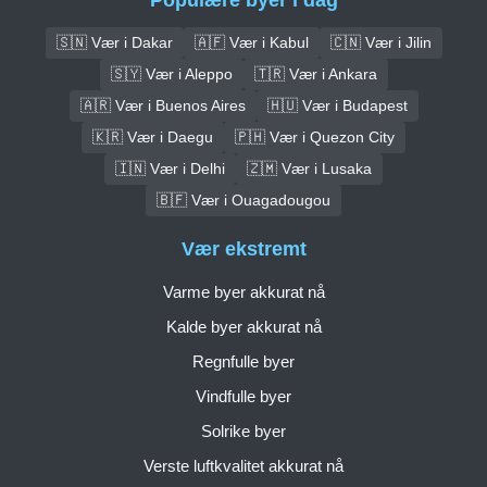
🇸🇳 Vær i Dakar
🇦🇫 Vær i Kabul
🇨🇳 Vær i Jilin
🇸🇾 Vær i Aleppo
🇹🇷 Vær i Ankara
🇦🇷 Vær i Buenos Aires
🇭🇺 Vær i Budapest
🇰🇷 Vær i Daegu
🇵🇭 Vær i Quezon City
🇮🇳 Vær i Delhi
🇿🇲 Vær i Lusaka
🇧🇫 Vær i Ouagadougou
Vær ekstremt
Varme byer akkurat nå
Kalde byer akkurat nå
Regnfulle byer
Vindfulle byer
Solrike byer
Verste luftkvalitet akkurat nå