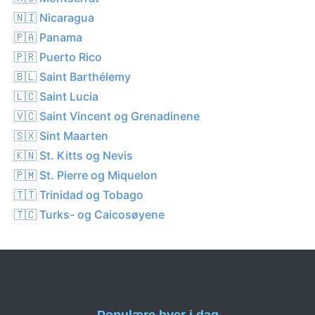
🇳🇮 Nicaragua
🇵🇦 Panama
🇵🇷 Puerto Rico
🇧🇱 Saint Barthélemy
🇱🇨 Saint Lucia
🇻🇨 Saint Vincent og Grenadinene
🇸🇽 Sint Maarten
🇰🇳 St. Kitts og Nevis
🇵🇲 St. Pierre og Miquelon
🇹🇹 Trinidad og Tobago
🇹🇨 Turks- og Caicosøyene
Populære byer i dag