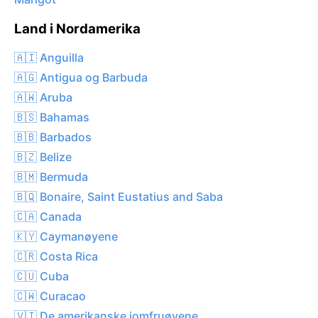
Land i Nordamerika
🇦🇮 Anguilla
🇦🇬 Antigua og Barbuda
🇦🇼 Aruba
🇧🇸 Bahamas
🇧🇧 Barbados
🇧🇿 Belize
🇧🇲 Bermuda
🇧🇶 Bonaire, Saint Eustatius and Saba
🇨🇦 Canada
🇰🇾 Caymanøyene
🇨🇷 Costa Rica
🇨🇺 Cuba
🇨🇼 Curacao
🇻🇮 De amerikanske jomfruøyene