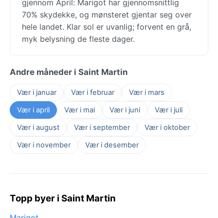
gjennom April: Marigot har gjennomsnittlig
70% skydekke, og mønsteret gjentar seg over
hele landet. Klar sol er uvanlig; forvent en grå,
myk belysning de fleste dager.
Andre måneder i Saint Martin
Vær i januar
Vær i februar
Vær i mars
Vær i april
Vær i mai
Vær i juni
Vær i juli
Vær i august
Vær i september
Vær i oktober
Vær i november
Vær i desember
Topp byer i Saint Martin
Marigot