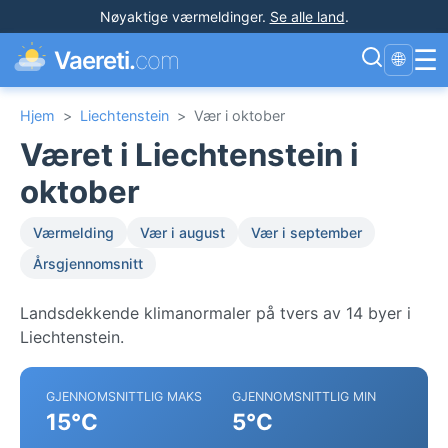
Nøyaktige værmeldinger
.
Se alle land
.
☰
Vaereti.
com
🌐
Hjem
>
Liechtenstein
>
Vær i oktober
Været i Liechtenstein i
oktober
Værmelding
Vær i august
Vær i september
Årsgjennomsnitt
Landsdekkende klimanormaler på tvers av 14 byer i
Liechtenstein.
GJENNOMSNITTLIG MAKS
GJENNOMSNITTLIG MIN
15°C
5°C