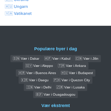
🇭🇺 Ungarn
🇻🇦 Vatikanet
Populære byer i dag
🇸🇳 Vær i Dakar
🇦🇫 Vær i Kabul
🇨🇳 Vær i Jilin
🇸🇾 Vær i Aleppo
🇹🇷 Vær i Ankara
🇦🇷 Vær i Buenos Aires
🇭🇺 Vær i Budapest
🇰🇷 Vær i Daegu
🇵🇭 Vær i Quezon City
🇮🇳 Vær i Delhi
🇿🇲 Vær i Lusaka
🇧🇫 Vær i Ouagadougou
Vær ekstremt