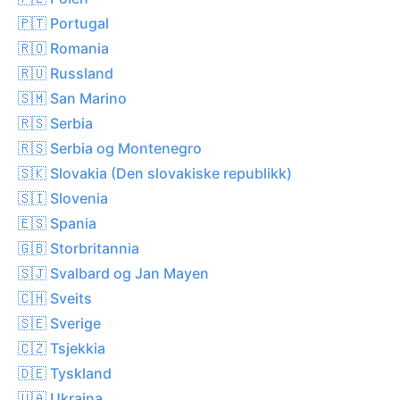
🇵🇹 Portugal
🇷🇴 Romania
🇷🇺 Russland
🇸🇲 San Marino
🇷🇸 Serbia
🇷🇸 Serbia og Montenegro
🇸🇰 Slovakia (Den slovakiske republikk)
🇸🇮 Slovenia
🇪🇸 Spania
🇬🇧 Storbritannia
🇸🇯 Svalbard og Jan Mayen
🇨🇭 Sveits
🇸🇪 Sverige
🇨🇿 Tsjekkia
🇩🇪 Tyskland
🇺🇦 Ukraina