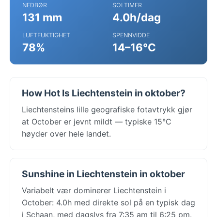
NEDBØR
SOLTIMER
131 mm
4.0h/dag
LUFTFUKTIGHET
SPENNVIDDE
78%
14–16°C
How Hot Is Liechtenstein in oktober?
Liechtensteins lille geografiske fotavtrykk gjør
at October er jevnt mildt — typiske 15°C
høyder over hele landet.
Sunshine in Liechtenstein in oktober
Variabelt vær dominerer Liechtenstein i
October: 4.0h med direkte sol på en typisk dag
i Schaan, med dagslys fra 7:35 am til 6:25 pm.