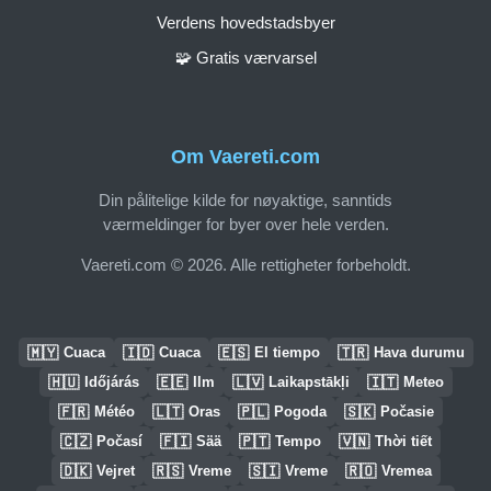
Verdens hovedstadsbyer
🧩 Gratis værvarsel
Om Vaereti.com
Din pålitelige kilde for nøyaktige, sanntids
værmeldinger for byer over hele verden.
Vaereti.com © 2026. Alle rettigheter forbeholdt.
🇲🇾
🇮🇩
🇪🇸
🇹🇷
Cuaca
Cuaca
El tiempo
Hava durumu
🇭🇺
🇪🇪
🇱🇻
🇮🇹
Időjárás
Ilm
Laikapstākļi
Meteo
🇫🇷
🇱🇹
🇵🇱
🇸🇰
Météo
Oras
Pogoda
Počasie
🇨🇿
🇫🇮
🇵🇹
🇻🇳
Počasí
Sää
Tempo
Thời tiết
🇩🇰
🇷🇸
🇸🇮
🇷🇴
Vejret
Vreme
Vreme
Vremea