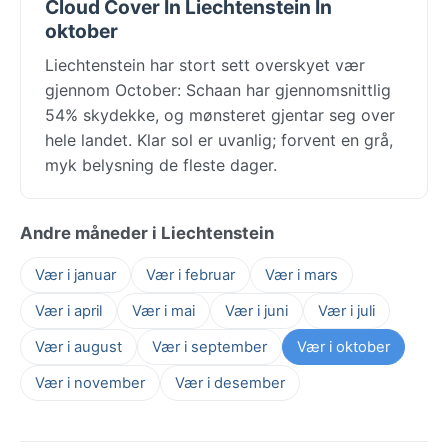
Cloud Cover In Liechtenstein In
oktober
Liechtenstein har stort sett overskyet vær
gjennom October: Schaan har gjennomsnittlig
54% skydekke, og mønsteret gjentar seg over
hele landet. Klar sol er uvanlig; forvent en grå,
myk belysning de fleste dager.
Andre måneder i Liechtenstein
Vær i januar
Vær i februar
Vær i mars
Vær i april
Vær i mai
Vær i juni
Vær i juli
Vær i august
Vær i september
Vær i oktober
Vær i november
Vær i desember