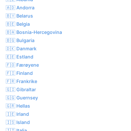
🇦🇩 Andorra
🇧🇾 Belarus
🇧🇪 Belgia
🇧🇦 Bosnia-Hercegovina
🇧🇬 Bulgaria
🇩🇰 Danmark
🇪🇪 Estland
🇫🇴 Færøyene
🇫🇮 Finland
🇫🇷 Frankrike
🇬🇮 Gibraltar
🇬🇬 Guernsey
🇬🇷 Hellas
🇮🇪 Irland
🇮🇸 Island
🇮🇹 Italia