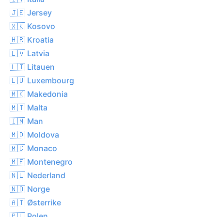
🇯🇪 Jersey
🇽🇰 Kosovo
🇭🇷 Kroatia
🇱🇻 Latvia
🇱🇹 Litauen
🇱🇺 Luxembourg
🇲🇰 Makedonia
🇲🇹 Malta
🇮🇲 Man
🇲🇩 Moldova
🇲🇨 Monaco
🇲🇪 Montenegro
🇳🇱 Nederland
🇳🇴 Norge
🇦🇹 Østerrike
🇵🇱 Polen