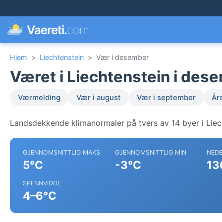
Vaereti.
com
Hjem
>
Liechtenstein
>
Vær i desember
Været i Liechtenstein i des
Værmelding
Vær i august
Vær i september
År
Landsdekkende klimanormaler på tvers av 14 byer i Liec
GJENNOMSNITTLIG MAKS
GJENNOMSNITTLIG MIN
NED
5°C
-3°C
13
SPENNVIDDE
4–6°C