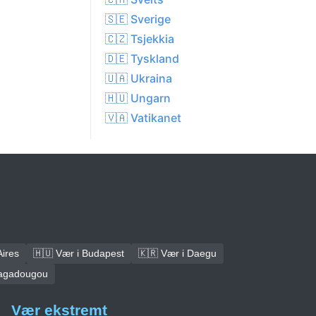
🇸🇪 Sverige
🇨🇿 Tsjekkia
🇩🇪 Tyskland
🇺🇦 Ukraina
🇭🇺 Ungarn
🇻🇦 Vatikanet
Aires
🇭🇺 Vær i Budapest
🇰🇷 Vær i Daegu
uagadougou
Vær ekstremt