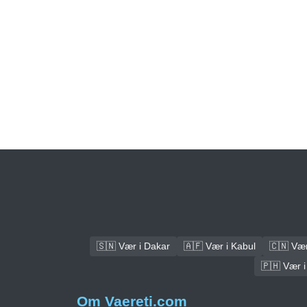
🇸🇳 Vær i Dakar
🇦🇫 Vær i Kabul
🇨🇳 Vær 
🇵🇭 Vær i
Om Vaereti.com