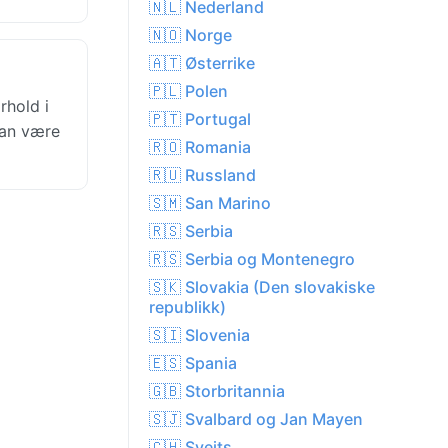
🇳🇱 Nederland
🇳🇴 Norge
🇦🇹 Østerrike
🇵🇱 Polen
rhold i
🇵🇹 Portugal
kan være
🇷🇴 Romania
🇷🇺 Russland
🇸🇲 San Marino
🇷🇸 Serbia
🇷🇸 Serbia og Montenegro
🇸🇰 Slovakia (Den slovakiske
republikk)
🇸🇮 Slovenia
🇪🇸 Spania
🇬🇧 Storbritannia
🇸🇯 Svalbard og Jan Mayen
🇨🇭 Sveits