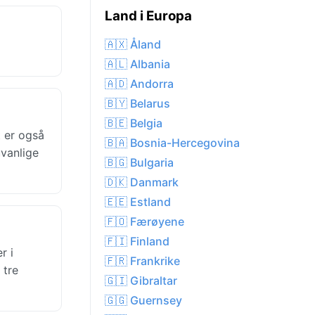
Land i Europa
🇦🇽 Åland
🇦🇱 Albania
🇦🇩 Andorra
🇧🇾 Belarus
🇧🇪 Belgia
 er også
🇧🇦 Bosnia-Hercegovina
uvanlige
🇧🇬 Bulgaria
🇩🇰 Danmark
🇪🇪 Estland
🇫🇴 Færøyene
🇫🇮 Finland
r i
🇫🇷 Frankrike
 tre
🇬🇮 Gibraltar
🇬🇬 Guernsey