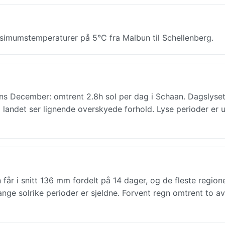
ksimumstemperaturer på 5°C fra Malbun til Schellenberg.
ns December: omtrent 2.8h sol per dag i Schaan. Dagslyset
 i landet ser lignende overskyede forhold. Lyse perioder er 
år i snitt 136 mm fordelt på 14 dager, og de fleste regione
nge solrike perioder er sjeldne. Forvent regn omtrent to av