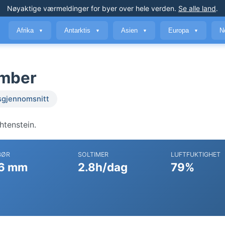
Nøyaktige værmeldinger
for byer over hele verden
.
Se alle land
.
Afrika
Antarktis
Asien
Europa
N
▼
▼
▼
▼
ember
sgjennomsnitt
htenstein.
BØR
SOLTIMER
LUFTFUKTIGHET
6 mm
2.8h/dag
79%