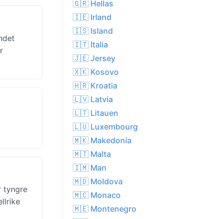
🇬🇷 Hellas
🇮🇪 Irland
🇮🇸 Island
ndet
🇮🇹 Italia
r
🇯🇪 Jersey
🇽🇰 Kosovo
🇭🇷 Kroatia
🇱🇻 Latvia
🇱🇹 Litauen
🇱🇺 Luxembourg
🇲🇰 Makedonia
🇲🇹 Malta
🇮🇲 Man
🇲🇩 Moldova
r tyngre
🇲🇨 Monaco
llrike
🇲🇪 Montenegro