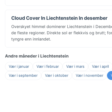
Cloud Cover In Liechtenstein In desember
Overskyet himmel dominerer Liechtenstein i Decembe
de fleste regioner. Direkte sol er flekkvis og brutt;
tyngre enn innlandet.
Andre måneder i Liechtenstein
Vær i januar
Vær i februar
Vær i mars
Vær i april
Vær i september
Vær i oktober
Vær i november