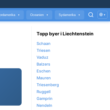
🌐
ordamerika
Oceanien
Sydamerika
▾
▼
▼
▼
Topp byer i Liechtenstein
Schaan
Triesen
Vaduz
Balzers
Eschen
Mauren
Triesenberg
Ruggell
Gamprin
Nendeln