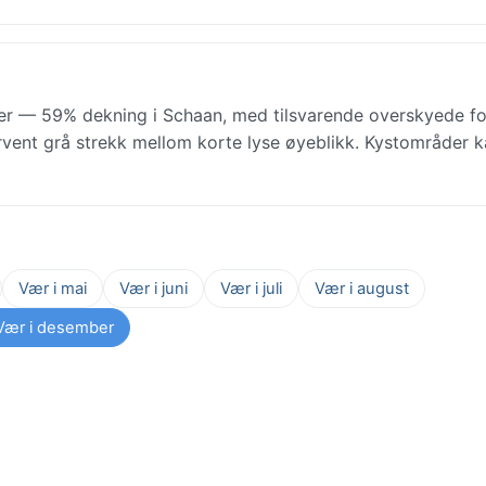
r — 59% dekning i Schaan, med tilsvarende overskyede fo
 forvent grå strekk mellom korte lyse øyeblikk. Kystområder 
Vær i mai
Vær i juni
Vær i juli
Vær i august
Vær i desember