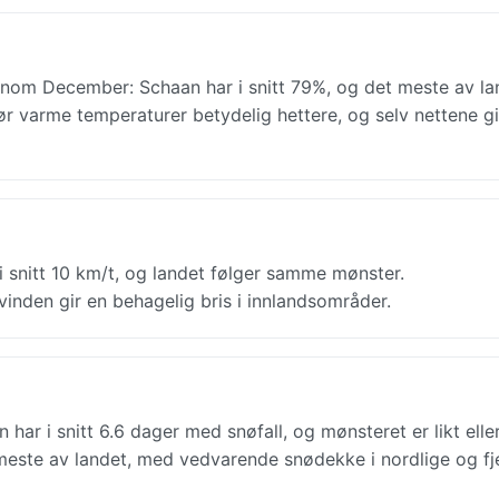
jennom December: Schaan har i snitt 79%, og det meste av la
r varme temperaturer betydelig hettere, og selv nettene gi
 snitt 10 km/t, og landet følger samme mønster.
inden gir en behagelig bris i innlandsområder.
har i snitt 6.6 dager med snøfall, og mønsteret er likt elle
meste av landet, med vedvarende snødekke i nordlige og fje