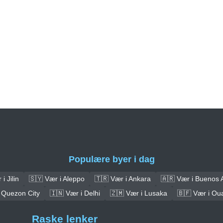
Populære byer i dag
i Jilin
🇸🇾 Vær i Aleppo
🇹🇷 Vær i Ankara
🇦🇷 Vær i Buenos 
 Quezon City
🇮🇳 Vær i Delhi
🇿🇲 Vær i Lusaka
🇧🇫 Vær i O
Raske lenker