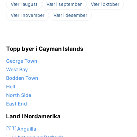
Vær i august
Vær i september
Vær i oktober
Vær i november
Vær i desember
Topp byer i Cayman Islands
George Town
West Bay
Bodden Town
Hell
North Side
East End
Land i Nordamerika
🇦🇮 Anguilla