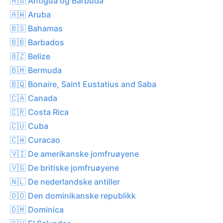
🇦🇬 Antigua og Barbuda
🇦🇼 Aruba
🇧🇸 Bahamas
🇧🇧 Barbados
🇧🇿 Belize
🇧🇲 Bermuda
🇧🇶 Bonaire, Saint Eustatius and Saba
🇨🇦 Canada
🇨🇷 Costa Rica
🇨🇺 Cuba
🇨🇼 Curacao
🇻🇮 De amerikanske jomfruøyene
🇻🇬 De britiske jomfruøyene
🇳🇱 De nederlandske antiller
🇩🇴 Den dominikanske republikk
🇩🇲 Dominica