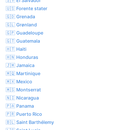
🇸🇻 El Salvador
🇺🇸 Forente stater
🇬🇩 Grenada
🇬🇱 Grønland
🇬🇵 Guadeloupe
🇬🇹 Guatemala
🇭🇹 Haiti
🇭🇳 Honduras
🇯🇲 Jamaica
🇲🇶 Martinique
🇲🇽 Mexico
🇲🇸 Montserrat
🇳🇮 Nicaragua
🇵🇦 Panama
🇵🇷 Puerto Rico
🇧🇱 Saint Barthélemy