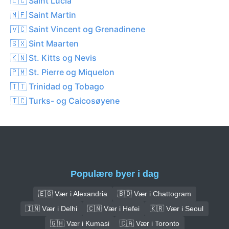
🇱🇨 Saint Lucia
🇲🇫 Saint Martin
🇻🇨 Saint Vincent og Grenadinene
🇸🇽 Sint Maarten
🇰🇳 St. Kitts og Nevis
🇵🇲 St. Pierre og Miquelon
🇹🇹 Trinidad og Tobago
🇹🇨 Turks- og Caicosøyene
Populære byer i dag
🇪🇬 Vær i Alexandria
🇧🇩 Vær i Chattogram
🇮🇳 Vær i Delhi
🇨🇳 Vær i Hefei
🇰🇷 Vær i Seoul
🇬🇭 Vær i Kumasi
🇨🇦 Vær i Toronto