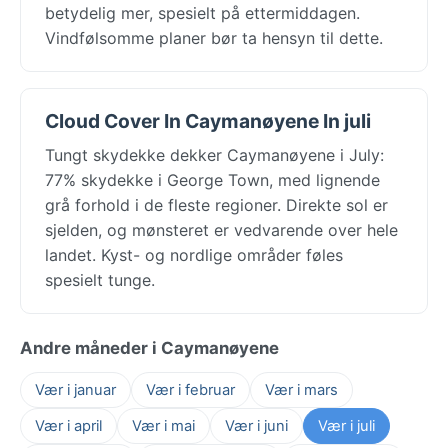
betydelig mer, spesielt på ettermiddagen.
Vindfølsomme planer bør ta hensyn til dette.
Cloud Cover In Caymanøyene In juli
Tungt skydekke dekker Caymanøyene i July:
77% skydekke i George Town, med lignende
grå forhold i de fleste regioner. Direkte sol er
sjelden, og mønsteret er vedvarende over hele
landet. Kyst- og nordlige områder føles
spesielt tunge.
Andre måneder i Caymanøyene
Vær i januar
Vær i februar
Vær i mars
Vær i april
Vær i mai
Vær i juni
Vær i juli