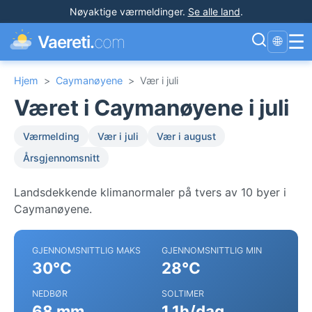
Nøyaktige værmeldinger
.
Se alle land
.
☰
Vaereti.
com
🌐
Hjem
>
Caymanøyene
>
Vær i juli
Været i Caymanøyene i juli
Værmelding
Vær i juli
Vær i august
Årsgjennomsnitt
Landsdekkende klimanormaler på tvers av 10 byer i
Caymanøyene.
GJENNOMSNITTLIG MAKS
GJENNOMSNITTLIG MIN
30°C
28°C
NEDBØR
SOLTIMER
68 mm
1.1h/dag