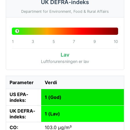
UK DEFRA-indeks
Department for Environment, Food & Rural Affairs
1
1
3
5
7
9
10
Lav
Luftforurensningen er lav
Parameter
Verdi
US EPA-
1 (God)
indeks:
UK DEFRA-
1 (Lav)
indeks:
CO:
103.0 µg/m³