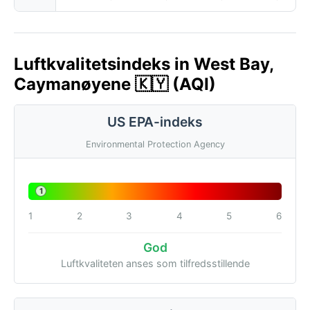
Luftkvalitetsindeks in West Bay,
Caymanøyene 🇰🇾 (AQI)
US EPA-indeks
Environmental Protection Agency
1
1
2
3
4
5
6
God
Luftkvaliteten anses som tilfredsstillende