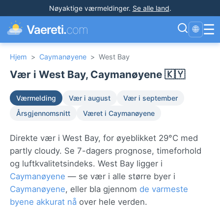
Nøyaktige værmeldinger
.
Se alle land
.
☰
Vaereti.
com
🌐
Hjem
>
Caymanøyene
>
West Bay
Vær i West Bay, Caymanøyene 🇰🇾
Værmelding
Vær i august
Vær i september
Årsgjennomsnitt
Været i Caymanøyene
Direkte vær i West Bay, for øyeblikket 29°C med
partly cloudy. Se 7-dagers prognose, timeforhold
og luftkvalitetsindeks. West Bay ligger i
Caymanøyene
— se vær i alle større byer i
Caymanøyene
, eller bla gjennom
de varmeste
byene akkurat nå
over hele verden.