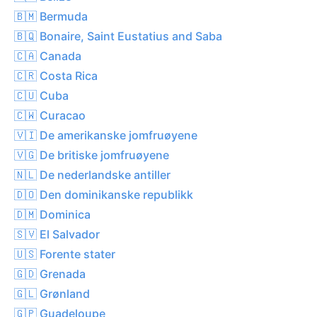
🇧🇲 Bermuda
🇧🇶 Bonaire, Saint Eustatius and Saba
🇨🇦 Canada
🇨🇷 Costa Rica
🇨🇺 Cuba
🇨🇼 Curacao
🇻🇮 De amerikanske jomfruøyene
🇻🇬 De britiske jomfruøyene
🇳🇱 De nederlandske antiller
🇩🇴 Den dominikanske republikk
🇩🇲 Dominica
🇸🇻 El Salvador
🇺🇸 Forente stater
🇬🇩 Grenada
🇬🇱 Grønland
🇬🇵 Guadeloupe