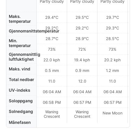
Partly cloudy
Partly cloudy
Partly cloudy
Maks.
29.4°C
29.5°C
29.7°C
temperatur
29.2°C
29.2°C
29.3°C
Gjennomsnittstemperatur
28.7°C
28.9°C
28.5°C
Min.
temperatur
73%
72%
73%
Gjennomsnittlig
luftfuktighet
22.0 kph
19.4 kph
20.2 kph
Maks. vind
0.5 mm
0.9 mm
1.2 mm
Total nedbør
11.0
12.0
11.0
UV-indeks
06:04 AM
06:04 AM
06:04 AM
0
Soloppgang
06:58 PM
06:57 PM
06:57 PM
Solnedgang
Waning
Waning
New Moon
N
Crescent
Crescent
Månefasen