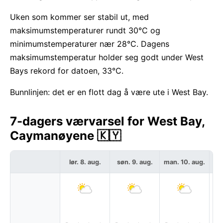
Uken som kommer ser stabil ut, med
maksimumstemperaturer rundt 30°C og
minimumstemperaturer nær 28°C. Dagens
maksimumstemperatur holder seg godt under West
Bays rekord for datoen, 33°C.
Bunnlinjen: det er en flott dag å være ute i West Bay.
7-dagers værvarsel for West Bay,
Caymanøyene 🇰🇾
lør. 8. aug.
søn. 9. aug.
man. 10. aug.
ti
P