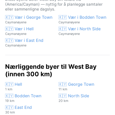
(America/Cayman) — nyttig for å planlegge samtaler
eller sammenligne dagslys.
🇰🇾 Vær i George Town
🇰🇾 Vær i Bodden Town
Caymanøyene
Caymanøyene
🇰🇾 Vær i Hell
🇰🇾 Vær i North Side
Caymanøyene
Caymanøyene
🇰🇾 Vær i East End
Caymanøyene
Nærliggende byer til West Bay
(innen 300 km)
🇰🇾 Hell
🇰🇾 George Town
1 km
11 km
🇰🇾 Bodden Town
🇰🇾 North Side
19 km
20 km
🇰🇾 East End
30 km