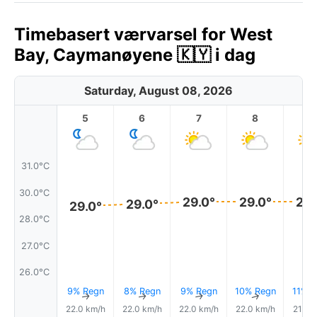
Timebasert værvarsel for West
Bay, Caymanøyene 🇰🇾 i dag
Saturday, August 08, 2026
5
6
7
8
9
31.0°C
30.0°C
29.0°
29.0°
29.
29.0°
29.0°
28.0°C
27.0°C
26.0°C
9% Regn
8% Regn
9% Regn
10% Regn
11% R
↑
↑
↑
↑
22.0 km/h
22.0 km/h
22.0 km/h
22.0 km/h
21.0 