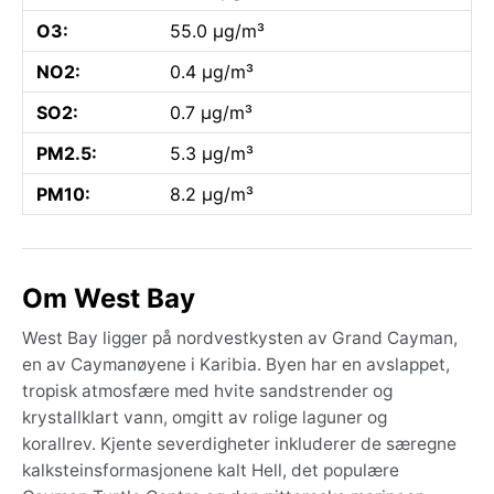
O3:
55.0 µg/m³
NO2:
0.4 µg/m³
SO2:
0.7 µg/m³
PM2.5:
5.3 µg/m³
PM10:
8.2 µg/m³
Om West Bay
West Bay ligger på nordvestkysten av Grand Cayman,
en av Caymanøyene i Karibia. Byen har en avslappet,
tropisk atmosfære med hvite sandstrender og
krystallklart vann, omgitt av rolige laguner og
korallrev. Kjente severdigheter inkluderer de særegne
kalksteinsformasjonene kalt Hell, det populære