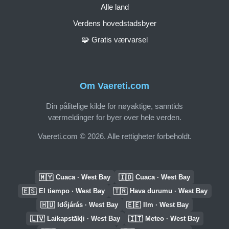
Alle land
Verdens hovedstadsbyer
🧩 Gratis værvarsel
Om Vaereti.com
Din pålitelige kilde for nøyaktige, sanntids
værmeldinger for byer over hele verden.
Vaereti.com © 2026. Alle rettigheter forbeholdt.
🇲🇾
🇮🇩
Cuaca · West Bay
Cuaca · West Bay
🇪🇸
🇹🇷
El tiempo · West Bay
Hava durumu · West Bay
🇭🇺
🇪🇪
Időjárás · West Bay
Ilm · West Bay
🇱🇻
🇮🇹
Laikapstākļi · West Bay
Meteo · West Bay