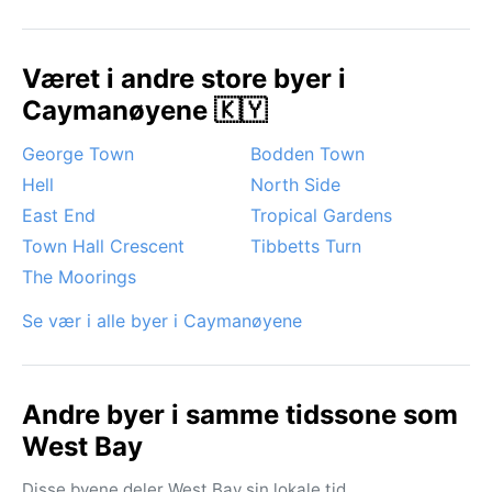
Utover dette preges været av stabile passatvinder og
varme havstrømmer. Det forekommer verken snø, tåke
eller sirokkovind, men tropiske regnskyll kan komme
Været i andre store byer i
brått. Havet er varmt og innbydende hele året.
Caymanøyene 🇰🇾
George Town
Bodden Town
Hell
North Side
East End
Tropical Gardens
Town Hall Crescent
Tibbetts Turn
The Moorings
Se vær i alle byer i Caymanøyene
Andre byer i samme tidssone som
West Bay
Disse byene deler West Bay sin lokale tid