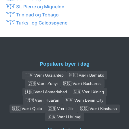
🇵🇲 St. Pierre og Miquelon
🇹🇹 Trinidad og Tobago
🇹🇨 Turks- og Caicosøyene
Populære byer i dag
🇹🇷 Vær i Gaziantep
🇲🇱 Vær i Bamako
🇨🇳 Vær i Zunyi
🇷🇴 Vær i Bucharest
🇮🇳 Vær i Ahmadabad
🇨🇳 Vær i Xining
🇨🇳 Vær i Huai'an
🇳🇬 Vær i Benin City
🇪🇨 Vær i Quito
🇨🇳 Vær i Jilin
🇨🇩 Vær i Kinshasa
🇨🇳 Vær i Ürümqi