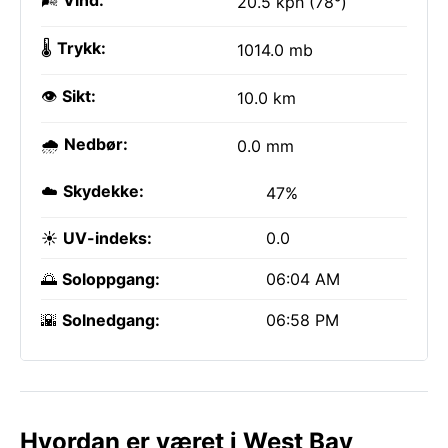
🌬️
Vind:
20.5 kph (78°)
🌡️
Trykk:
1014.0 mb
👁️
Sikt:
10.0 km
🌧️
Nedbør:
0.0 mm
☁️
Skydekke:
47%
☀️
UV-indeks:
0.0
🌅
Soloppgang:
06:04 AM
🌇
Solnedgang:
06:58 PM
Hvordan er været i West Bay