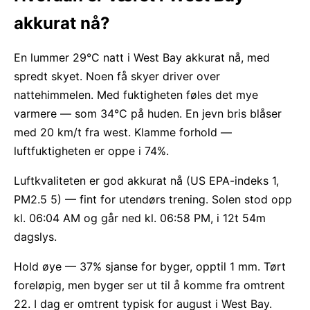
akkurat nå?
En lummer 29°C natt i West Bay akkurat nå, med
spredt skyet. Noen få skyer driver over
nattehimmelen. Med fuktigheten føles det mye
varmere — som 34°C på huden. En jevn bris blåser
med 20 km/t fra west. Klamme forhold —
luftfuktigheten er oppe i 74%.
Luftkvaliteten er god akkurat nå (US EPA-indeks 1,
PM2.5 5) — fint for utendørs trening. Solen stod opp
kl. 06:04 AM og går ned kl. 06:58 PM, i 12t 54m
dagslys.
Hold øye — 37% sjanse for byger, opptil 1 mm. Tørt
foreløpig, men byger ser ut til å komme fra omtrent
22. I dag er omtrent typisk for august i West Bay.