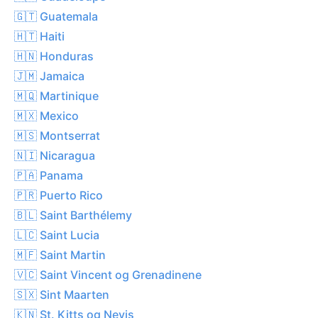
🇬🇹 Guatemala
🇭🇹 Haiti
🇭🇳 Honduras
🇯🇲 Jamaica
🇲🇶 Martinique
🇲🇽 Mexico
🇲🇸 Montserrat
🇳🇮 Nicaragua
🇵🇦 Panama
🇵🇷 Puerto Rico
🇧🇱 Saint Barthélemy
🇱🇨 Saint Lucia
🇲🇫 Saint Martin
🇻🇨 Saint Vincent og Grenadinene
🇸🇽 Sint Maarten
🇰🇳 St. Kitts og Nevis