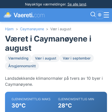
Nøyaktige værmeldinger
.
Se alle land
.
☰
Vaereti.
com
🌐
Hjem
>
Caymanøyene
>
Vær i august
Været i Caymanøyene i
august
Værmelding
Vær i august
Vær i september
Årsgjennomsnitt
Landsdekkende klimanormaler på tvers av 10 byer i
Caymanøyene.
GJENNOMSNITTLIG MAKS
GJENNOMSNITTLIG MIN
30°C
28°C