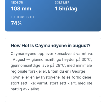
NEDBØR
SOLTIMER
108 mm
1.5h/dag
LUFTFUKTIGHET
74%
How Hot Is Caymanøyene in august?
Caymanøyene opplever konsekvent varmt vær
i August — gjennomsnittlige høyder på 30°C,
gjennomsnittlige lave på 28°C, med minimale
regionale forskjeller. Enten du er i George
Town eller en av kystbyene, føles forholdene
stort sett like: varmt, stort sett klart, med lite
nattlig avkjøling.