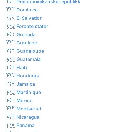
🇩🇴 Den dominikanske republikk
🇩🇲 Dominica
🇸🇻 El Salvador
🇺🇸 Forente stater
🇬🇩 Grenada
🇬🇱 Grønland
🇬🇵 Guadeloupe
🇬🇹 Guatemala
🇭🇹 Haiti
🇭🇳 Honduras
🇯🇲 Jamaica
🇲🇶 Martinique
🇲🇽 Mexico
🇲🇸 Montserrat
🇳🇮 Nicaragua
🇵🇦 Panama