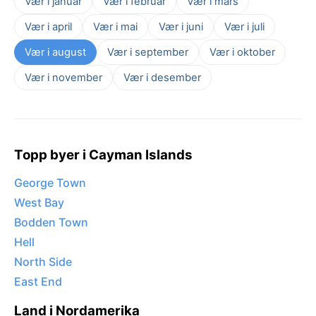
Vær i januar
Vær i februar
Vær i mars
Vær i april
Vær i mai
Vær i juni
Vær i juli
Vær i august
Vær i september
Vær i oktober
Vær i november
Vær i desember
Topp byer i Cayman Islands
George Town
West Bay
Bodden Town
Hell
North Side
East End
Land i Nordamerika