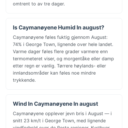
omtrent to av tre dager.
Is Caymanøyene Humid In august?
Caymanøyene føles fuktig gjennom August:
74% i George Town, lignende over hele landet.
Varme dager føles flere grader varmere enn
termometeret viser, og morgentåke eller damp
etter regn er vanlig. Tørrere høylands- eller
innlandsområder kan føles noe mindre
trykkende.
Wind In Caymanøyene In august
Caymanøyene opplever jevn bris i August — i
snitt 23 km/t i George Town, med lignende
vindforhold over de fleste regioner. Kystbyer