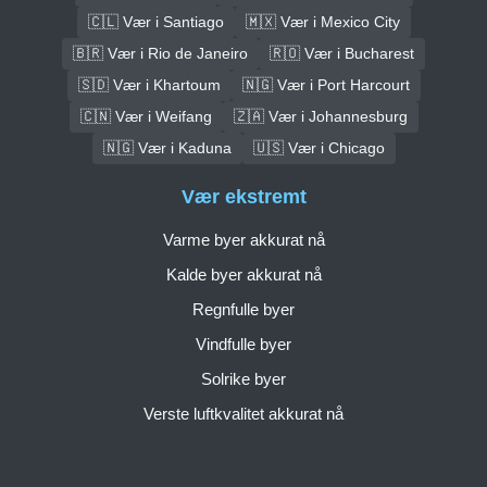
🇨🇱 Vær i Santiago
🇲🇽 Vær i Mexico City
🇧🇷 Vær i Rio de Janeiro
🇷🇴 Vær i Bucharest
🇸🇩 Vær i Khartoum
🇳🇬 Vær i Port Harcourt
🇨🇳 Vær i Weifang
🇿🇦 Vær i Johannesburg
🇳🇬 Vær i Kaduna
🇺🇸 Vær i Chicago
Vær ekstremt
Varme byer akkurat nå
Kalde byer akkurat nå
Regnfulle byer
Vindfulle byer
Solrike byer
Verste luftkvalitet akkurat nå