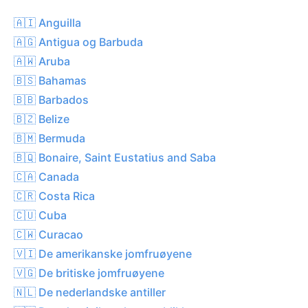
🇦🇮 Anguilla
🇦🇬 Antigua og Barbuda
🇦🇼 Aruba
🇧🇸 Bahamas
🇧🇧 Barbados
🇧🇿 Belize
🇧🇲 Bermuda
🇧🇶 Bonaire, Saint Eustatius and Saba
🇨🇦 Canada
🇨🇷 Costa Rica
🇨🇺 Cuba
🇨🇼 Curacao
🇻🇮 De amerikanske jomfruøyene
🇻🇬 De britiske jomfruøyene
🇳🇱 De nederlandske antiller