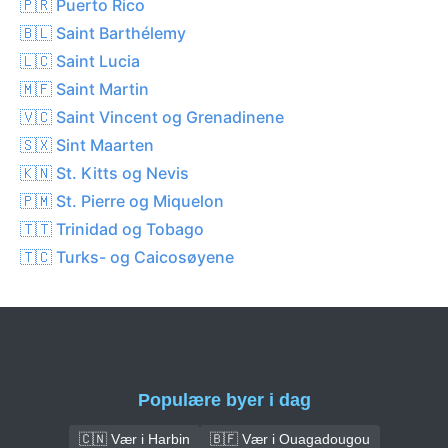
🇵🇷 Puerto Rico
🇧🇱 Saint Barthélemy
🇱🇨 Saint Lucia
🇲🇫 Saint Martin
🇻🇨 Saint Vincent og Grenadinene
🇸🇽 Sint Maarten
🇰🇳 St. Kitts og Nevis
🇵🇲 St. Pierre og Miquelon
🇹🇹 Trinidad og Tobago
🇹🇨 Turks- og Caicosøyene
Populære byer i dag
🇨🇳 Vær i Harbin
🇧🇫 Vær i Ouagadougou