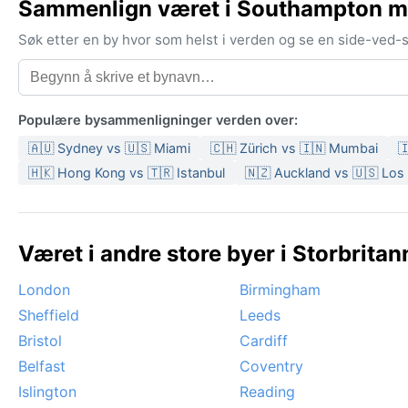
Sammenlign været i Southampton m
Søk etter en by hvor som helst i verden og se en side-ved
Populære bysammenligninger verden over:
🇦🇺 Sydney vs 🇺🇸 Miami
🇨🇭 Zürich vs 🇮🇳 Mumbai

🇭🇰 Hong Kong vs 🇹🇷 Istanbul
🇳🇿 Auckland vs 🇺🇸 Los
Været i andre store byer i Storbritan
London
Birmingham
Sheffield
Leeds
Bristol
Cardiff
Belfast
Coventry
Islington
Reading