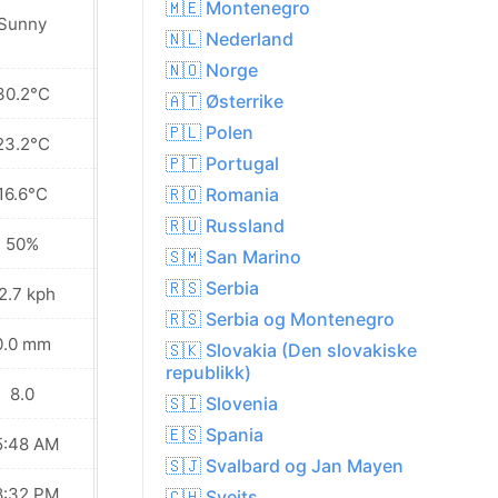
🇲🇪 Montenegro
Sunny
Sunny
🇳🇱 Nederland
🇳🇴 Norge
30.2°C
33.1°C
🇦🇹 Østerrike
🇵🇱 Polen
23.2°C
24.7°C
🇵🇹 Portugal
16.6°C
17.6°C
🇷🇴 Romania
🇷🇺 Russland
50%
49%
🇸🇲 San Marino
🇷🇸 Serbia
2.7 kph
21.6 kph
🇷🇸 Serbia og Montenegro
0.0 mm
0.0 mm
🇸🇰 Slovakia (Den slovakiske
republikk)
8.0
8.0
🇸🇮 Slovenia
🇪🇸 Spania
5:48 AM
05:50 AM
🇸🇯 Svalbard og Jan Mayen
8:32 PM
08:30 PM
🇨🇭 Sveits