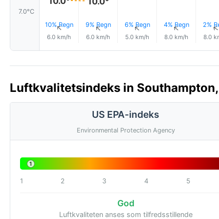
10.0°
10.0°
7.0°C
10% Regn
9% Regn
6% Regn
4% Regn
2% R
↑
↑
↑
↑
6.0 km/h
6.0 km/h
5.0 km/h
8.0 km/h
8.0 k
Luftkvalitetsindeks in Southampton, 
US EPA-indeks
Environmental Protection Agency
1
1
2
3
4
5
God
Luftkvaliteten anses som tilfredsstillende