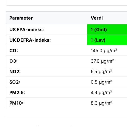
Parameter
Verdi
US EPA-indeks:
1 (God)
UK DEFRA-indeks:
1 (Lav)
CO:
145.0 µg/m³
O3:
37.0 µg/m³
NO2:
6.5 µg/m³
SO2:
0.5 µg/m³
PM2.5:
4.9 µg/m³
PM10:
8.3 µg/m³