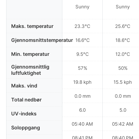
Sunny
Sunny
Maks. temperatur
23.3°C
25.6°C
Gjennomsnittstemperatur
16.6°C
18.6°C
Min. temperatur
9.5°C
12.0°C
Gjennomsnittlig
57%
50%
luftfuktighet
19.8 kph
15.5 kph
Maks. vind
0.0 mm
0.0 mm
Total nedbør
6.0
5.0
UV-indeks
05:40 AM
05:42 AM
Soloppgang
08:41 PM
08:40 PM