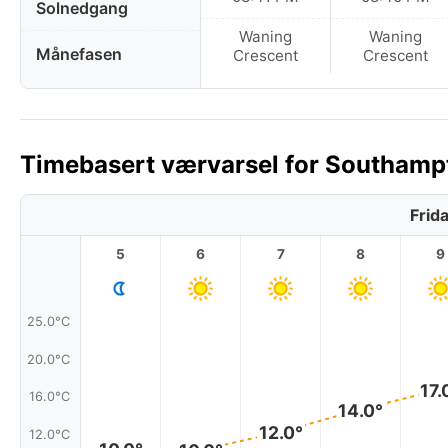
Solnedgang
Waning
Waning
Månefasen
Crescent
Crescent
Timebasert værvarsel for Southampto
Frid
5
6
7
8
9
25.0°C
20.0°C
17.
16.0°C
14.0°
12.0°
12.0°C