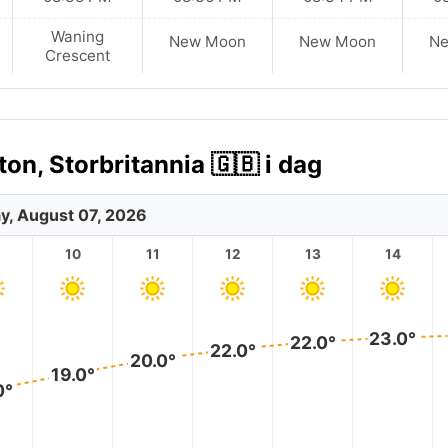
Waning
New Moon
New Moon
N
Crescent
n, Storbritannia 🇬🇧 i dag
ay, August 07, 2026
10
11
12
13
14
23.0°
22.0°
22.0°
20.0°
19.0°
0°