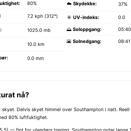
fuktighet:
80%
☁️
Skydekke:
37%
:
7.2 kph (312°)
☀️
UV-indeks:
0.0
🌅
Soloppgang:
05:4
:
1025.0 mb
🌇
Solnedgang:
08:41
10.0 km
bør:
0.0 mm
urat nå?
 skyet. Delvis skyet himmel over Southampton i natt. Reell 
med 80% luftfuktighet.
.5 5) — fint for utendørs trening. Southampton nyter lange