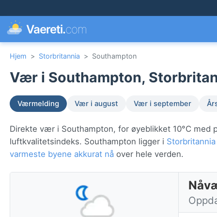
Vaereti.
com
Hjem
>
Storbritannia
>
Southampton
Vær i Southampton, Storbritan
Værmelding
Vær i august
Vær i september
År
Direkte vær i Southampton, for øyeblikket 10°C med p
luftkvalitetsindeks. Southampton ligger i
Storbritannia
varmeste byene akkurat nå
over hele verden.
Nåvæ
Oppdat