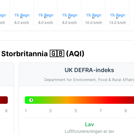
egn
1% Regn
1% Regn
1% Regn
1% Regn
1% Regn
↑
↑
↑
↑
↑
↑
m/h
8.0 km/h
8.0 km/h
8.0 km/h
10.0 km/h
13.0 km/h
Storbritannia 🇬🇧 (AQI)
UK DEFRA-indeks
Department for Environment, Food & Rural Affair
1
6
1
3
5
7
9
Lav
Luftforurensningen er lav