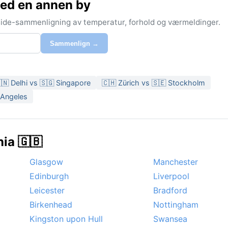
ed en annen by
-side-sammenligning av temperatur, forhold og værmeldinger.
Sammenlign →
🇳 Delhi vs 🇸🇬 Singapore
🇨🇭 Zürich vs 🇸🇪 Stockholm
 Angeles
nia 🇬🇧
Glasgow
Manchester
Edinburgh
Liverpool
Leicester
Bradford
Birkenhead
Nottingham
Kingston upon Hull
Swansea