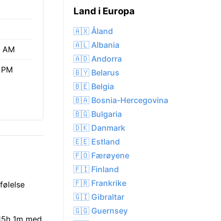
Land i Europa
🇦🇽 Åland
🇦🇱 Albania
0 AM
🇦🇩 Andorra
 PM
🇧🇾 Belarus
🇧🇪 Belgia
🇧🇦 Bosnia-Hercegovina
🇧🇬 Bulgaria
🇩🇰 Danmark
🇪🇪 Estland
🇫🇴 Færøyene
🇫🇮 Finland
🇫🇷 Frankrike
følelse
🇬🇮 Gibraltar
🇬🇬 Guernsey
 15h 1m med