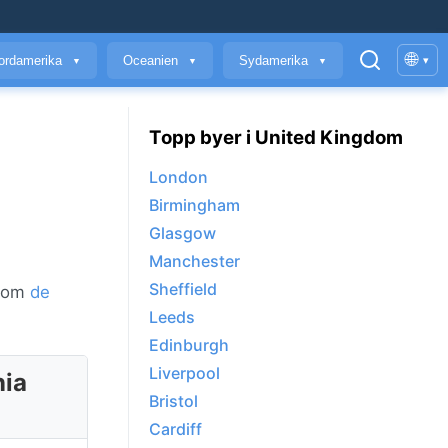
🌐
ordamerika
Oceanien
Sydamerika
▾
▼
▼
▼
Topp byer i United Kingdom
London
Birmingham
Glasgow
Manchester
Sheffield
nnom
de
Leeds
Edinburgh
Liverpool
nia
Bristol
Cardiff