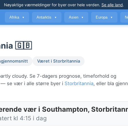
Nøyaktige værmeldinger
for byer over hele verden
.
Se alle land
.
Afrika
Antarktis
Asien
Europa
N
▼
▼
▼
▼
nia 🇬🇧
sgjennomsnitt
Været i Storbritannia
artly cloudy. Se 7-dagers prognose, timeforhold og
— se vær i alle større byer i
Storbritannia
, eller bla gje
rende vær i Southampton, Storbritan
ert kl 4:15 i dag