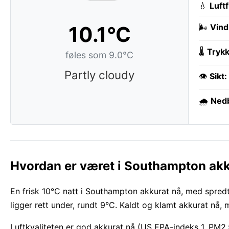
💧
Luft
10.1°C
🌬️
Vind
🌡️
Trykk
føles som 9.0°C
Partly cloudy
👁️
Sikt:
🌧️
Ned
Hvordan er været i Southampton akk
En frisk 10°C natt i Southampton akkurat nå, med spredt
ligger rett under, rundt 9°C. Kaldt og klamt akkurat nå, 
Luftkvaliteten er god akkurat nå (US EPA-indeks 1, PM2