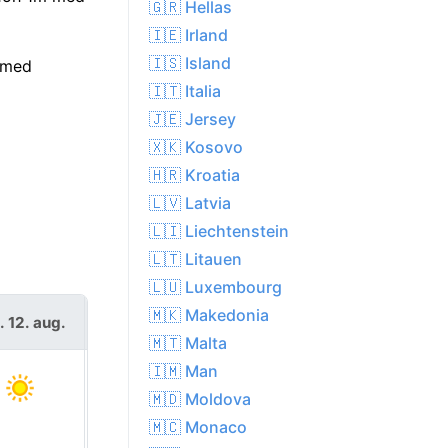
🇬🇷 Hellas
🇮🇪 Irland
🇮🇸 Island
5 med
🇮🇹 Italia
🇯🇪 Jersey
🇽🇰 Kosovo
🇭🇷 Kroatia
🇱🇻 Latvia
🇱🇮 Liechtenstein
🇱🇹 Litauen
🇱🇺 Luxembourg
🇲🇰 Makedonia
. 12. aug.
tor. 13. aug.
🇲🇹 Malta
🇮🇲 Man
🇲🇩 Moldova
🇲🇨 Monaco