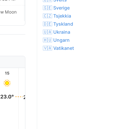
🇸🇪 Sverige
ew Moon
New Moon
🇨🇿 Tsjekkia
🇩🇪 Tyskland
🇺🇦 Ukraina
🇭🇺 Ungarn
🇻🇦 Vatikanet
15
16
17
18
19
20
23.0°
23.0°
22.0°
21.0°
20.0°
18.0°