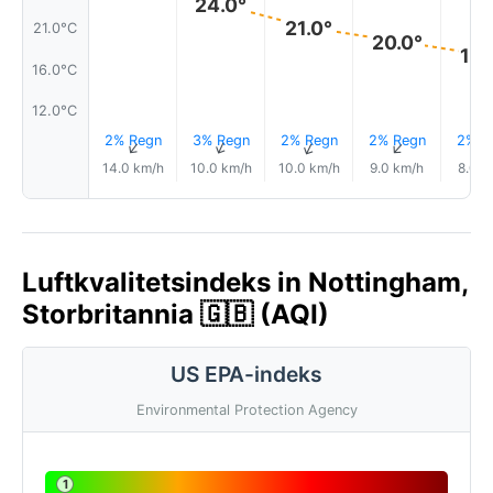
24.0°
21.0°
21.0°C
20.0°
18.
16.0°C
12.0°C
2% Regn
3% Regn
2% Regn
2% Regn
2% R
↑
↑
↑
↑
14.0 km/h
10.0 km/h
10.0 km/h
9.0 km/h
8.0 k
Luftkvalitetsindeks in Nottingham,
Storbritannia 🇬🇧 (AQI)
US EPA-indeks
Environmental Protection Agency
1