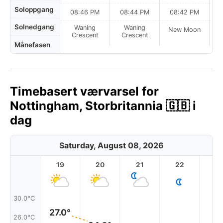
Soloppgang
08:46 PM
08:44 PM
08:42 PM
Solnedgang
Waning
Waning
New Moon
N
Crescent
Crescent
Månefasen
Timebasert værvarsel for
Nottingham, Storbritannia 🇬🇧 i
dag
Saturday, August 08, 2026
19
20
21
22
2
30.0°C
27.0°
26.0°C