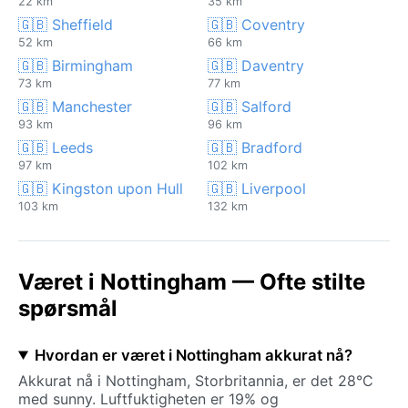
22 km
35 km
🇬🇧 Sheffield
🇬🇧 Coventry
52 km
66 km
🇬🇧 Birmingham
🇬🇧 Daventry
73 km
77 km
🇬🇧 Manchester
🇬🇧 Salford
93 km
96 km
🇬🇧 Leeds
🇬🇧 Bradford
97 km
102 km
🇬🇧 Kingston upon Hull
🇬🇧 Liverpool
103 km
132 km
Været i Nottingham — Ofte stilte
spørsmål
Hvordan er været i Nottingham akkurat nå?
Akkurat nå i Nottingham, Storbritannia, er det 28°C
med sunny. Luftfuktigheten er 19% og