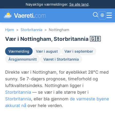
Nøyaktige værmeldinger
.
Se alle land
.
☰
Vaereti.
com
🌐
Hjem
>
Storbritannia
>
Nottingham
Vær i Nottingham, Storbritannia 🇬🇧
Værmelding
Vær i august
Vær i september
Årsgjennomsnitt
Været i Storbritannia
Direkte vær i Nottingham, for øyeblikket 28°C med
sunny. Se 7-dagers prognose, timeforhold og
luftkvalitetsindeks. Nottingham ligger i
Storbritannia
— se vær i alle større byer i
Storbritannia
, eller bla gjennom
de varmeste byene
akkurat nå
over hele verden.