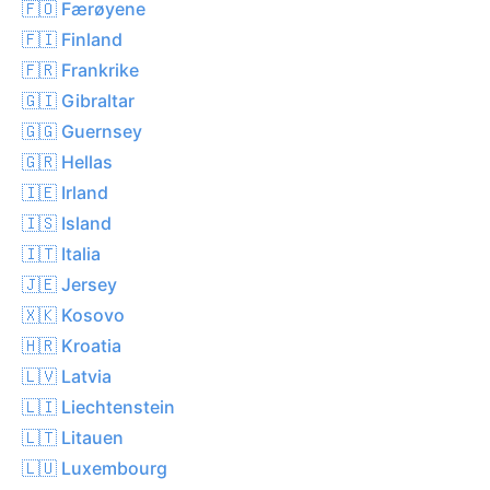
🇫🇴 Færøyene
🇫🇮 Finland
🇫🇷 Frankrike
🇬🇮 Gibraltar
🇬🇬 Guernsey
🇬🇷 Hellas
🇮🇪 Irland
🇮🇸 Island
🇮🇹 Italia
🇯🇪 Jersey
🇽🇰 Kosovo
🇭🇷 Kroatia
🇱🇻 Latvia
🇱🇮 Liechtenstein
🇱🇹 Litauen
🇱🇺 Luxembourg