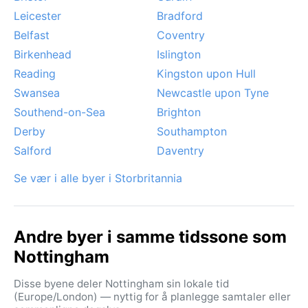
skyer og regndråper som gir byen et eviggrønt preg.
Leicester
Bradford
Belfast
Coventry
Birkenhead
Islington
Reading
Kingston upon Hull
Swansea
Newcastle upon Tyne
Southend-on-Sea
Brighton
Derby
Southampton
Salford
Daventry
Se vær i alle byer i Storbritannia
Andre byer i samme tidssone som
Nottingham
Disse byene deler Nottingham sin lokale tid
(Europe/London) — nyttig for å planlegge samtaler eller