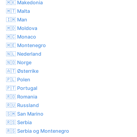
🇲🇰 Makedonia
🇲🇹 Malta
🇮🇲 Man
🇲🇩 Moldova
🇲🇨 Monaco
🇲🇪 Montenegro
🇳🇱 Nederland
🇳🇴 Norge
🇦🇹 Østerrike
🇵🇱 Polen
🇵🇹 Portugal
🇷🇴 Romania
🇷🇺 Russland
🇸🇲 San Marino
🇷🇸 Serbia
🇷🇸 Serbia og Montenegro