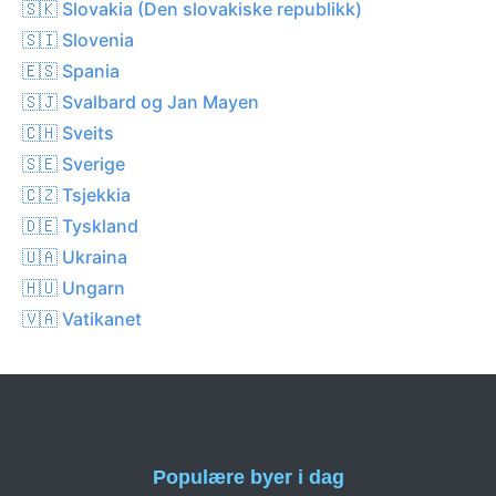
🇸🇰 Slovakia (Den slovakiske republikk)
🇸🇮 Slovenia
🇪🇸 Spania
🇸🇯 Svalbard og Jan Mayen
🇨🇭 Sveits
🇸🇪 Sverige
🇨🇿 Tsjekkia
🇩🇪 Tyskland
🇺🇦 Ukraina
🇭🇺 Ungarn
🇻🇦 Vatikanet
Populære byer i dag