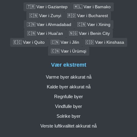
🇹🇷 Vær i Gaziantep
🇲🇱 Vær i Bamako
🇨🇳 Vær i Zunyi
🇷🇴 Vær i Bucharest
🇮🇳 Vær i Ahmadabad
🇨🇳 Vær i Xining
🇨🇳 Vær i Huai'an
🇳🇬 Vær i Benin City
🇪🇨 Vær i Quito
🇨🇳 Vær i Jilin
🇨🇩 Vær i Kinshasa
🇨🇳 Vær i Ürümqi
Vær ekstremt
Varme byer akkurat nå
Kalde byer akkurat nå
Regnfulle byer
Vindfulle byer
Solrike byer
Verste luftkvalitet akkurat nå