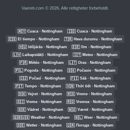
Vaereti.com © 2026. Alle rettigheter forbeholdt.
🇲🇾
🇮🇩
Cuaca · Nottingham
Cuaca · Nottingham
🇪🇸
🇹🇷
El tiempo · Nottingham
Hava durumu · Nottingham
🇭🇺
🇪🇪
Időjárás · Nottingham
Ilm · Nottingham
🇱🇻
🇮🇹
Laikapstākļi · Nottingham
Meteo · Nottingham
🇫🇷
🇱🇹
Météo · Nottingham
Oras · Nottingham
🇵🇱
🇸🇰
Pogoda · Nottingham
Počasie · Nottingham
🇨🇿
🇫🇮
Počasí · Nottingham
Sää · Nottingham
🇵🇹
🇻🇳
Tempo · Nottingham
Thời tiết · Nottingham
🇩🇰
🇷🇸
Vejret · Nottingham
Vreme · Nottingham
🇸🇮
🇷🇴
Vreme · Nottingham
Vremea · Nottingham
🇸🇪
🇳🇴
Vädret · Nottingham
Været · Nottingham
🇬🇧🇺🇸
🇳🇱
Weather · Nottingham
Weer · Nottingham
🇩🇪
🇺🇦
Wetter · Nottingham
Погода · Nottingham