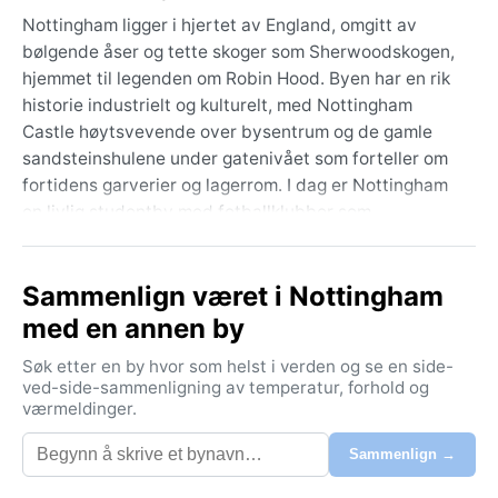
Nottingham ligger i hjertet av England, omgitt av
bølgende åser og tette skoger som Sherwoodskogen,
hjemmet til legenden om Robin Hood. Byen har en rik
historie industrielt og kulturelt, med Nottingham
Castle høytsvevende over bysentrum og de gamle
sandsteinshulene under gatenivået som forteller om
fortidens garverier og lagerrom. I dag er Nottingham
en livlig studentby med fotballklubber som
Nottingham Forest og en pulserende musikkscene, alt
plassert i grevskapet Nottinghamshire i Øst-
Sammenlign været i Nottingham
Midlands. Geografien er preget av elven Trent som
slynger seg gjennom, og landskapet skifter fra urbane
med en annen by
torg til grønne parker som The Forest Recreation
Søk etter en by hvor som helst i verden og se en side-
Ground.
ved-side-sammenligning av temperatur, forhold og
værmeldinger.
Klimaet er oseanisk (Köppen Cfb), med milde, fuktige
sommere og kjølige, våte vintre.
Sammenlign →
Gjennomsnittstemperaturen om sommeren ligger
rundt 22 °C, mens vinteren sjelden faller under