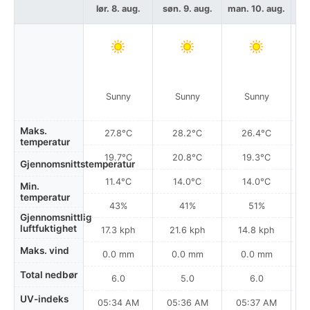
lør. 8. aug.
søn. 9. aug.
man. 10. aug.
ti
Sunny
Sunny
Sunny
Maks.
27.8°C
28.2°C
26.4°C
temperatur
19.7°C
20.8°C
19.3°C
Gjennomsnittstemperatur
11.4°C
14.0°C
14.0°C
Min.
temperatur
43%
41%
51%
Gjennomsnittlig
luftfuktighet
17.3 kph
21.6 kph
14.8 kph
Maks. vind
0.0 mm
0.0 mm
0.0 mm
Total nedbør
6.0
5.0
6.0
UV-indeks
05:34 AM
05:36 AM
05:37 AM
0