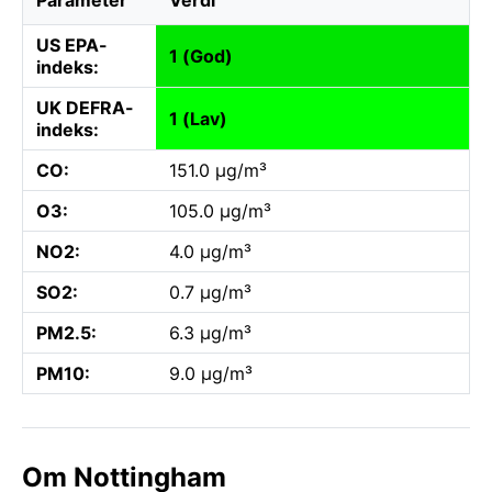
US EPA-
1 (God)
indeks:
UK DEFRA-
1 (Lav)
indeks:
CO:
151.0 µg/m³
O3:
105.0 µg/m³
NO2:
4.0 µg/m³
SO2:
0.7 µg/m³
PM2.5:
6.3 µg/m³
PM10:
9.0 µg/m³
Om Nottingham