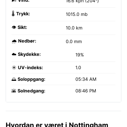
🌬️
Vind:
16.6 kph (204°)
🌡️
Trykk:
1015.0 mb
👁️
Sikt:
10.0 km
🌧️
Nedbør:
0.0 mm
☁️
Skydekke:
19%
☀️
UV-indeks:
1.0
🌅
Soloppgang:
05:34 AM
🌇
Solnedgang:
08:46 PM
Hvordan er været i Nottingham