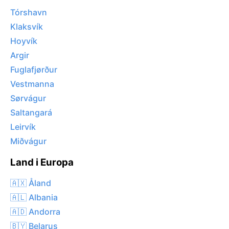
Tórshavn
Klaksvík
Hoyvík
Argir
Fuglafjørður
Vestmanna
Sørvágur
Saltangará
Leirvík
Miðvágur
Land i Europa
🇦🇽 Åland
🇦🇱 Albania
🇦🇩 Andorra
🇧🇾 Belarus