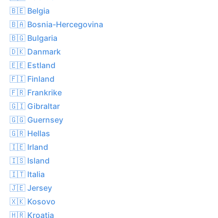
🇧🇪 Belgia
🇧🇦 Bosnia-Hercegovina
🇧🇬 Bulgaria
🇩🇰 Danmark
🇪🇪 Estland
🇫🇮 Finland
🇫🇷 Frankrike
🇬🇮 Gibraltar
🇬🇬 Guernsey
🇬🇷 Hellas
🇮🇪 Irland
🇮🇸 Island
🇮🇹 Italia
🇯🇪 Jersey
🇽🇰 Kosovo
🇭🇷 Kroatia