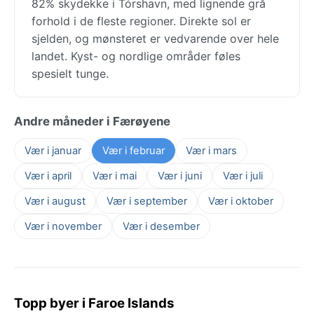
82% skydekke i Tórshavn, med lignende grå
forhold i de fleste regioner. Direkte sol er
sjelden, og mønsteret er vedvarende over hele
landet. Kyst- og nordlige områder føles
spesielt tunge.
Andre måneder i Færøyene
Vær i januar
Vær i februar
Vær i mars
Vær i april
Vær i mai
Vær i juni
Vær i juli
Vær i august
Vær i september
Vær i oktober
Vær i november
Vær i desember
Topp byer i Faroe Islands