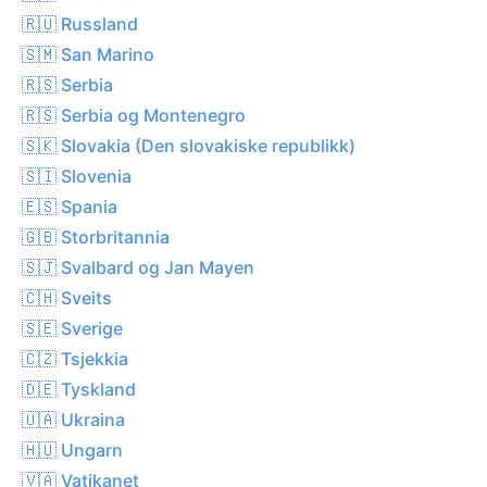
🇷🇺 Russland
🇸🇲 San Marino
🇷🇸 Serbia
🇷🇸 Serbia og Montenegro
🇸🇰 Slovakia (Den slovakiske republikk)
🇸🇮 Slovenia
🇪🇸 Spania
🇬🇧 Storbritannia
🇸🇯 Svalbard og Jan Mayen
🇨🇭 Sveits
🇸🇪 Sverige
🇨🇿 Tsjekkia
🇩🇪 Tyskland
🇺🇦 Ukraina
🇭🇺 Ungarn
🇻🇦 Vatikanet