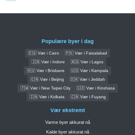
Populære byer i dag
🇪🇬 Vær i Cairo
🇵🇰 Vær i Faisalabad
🇮🇳 Vær i Indore
🇳🇬 Vær i Lagos
🇦🇺 Vær i Brisbane
🇺🇬 Vær i Kampala
🇨🇳 Vær i Beijing
🇸🇦 Vær i Jeddah
🇹🇼 Vær i New Taipei City
🇨🇩 Vær i Kinshasa
🇮🇳 Vær i Kolkata
🇨🇳 Vær i Fuyang
Vær ekstremt
Varme byer akkurat nå
Kalde byer akkurat nå