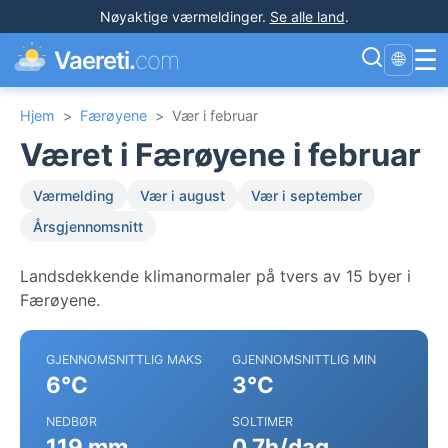
Nøyaktige værmeldinger
.
Se alle land
.
☰
Vaereti.
com
🌐
Hjem
>
Færøyene
>
Vær i februar
Været i Færøyene i februar
Værmelding
Vær i august
Vær i september
Årsgjennomsnitt
Landsdekkende klimanormaler på tvers av 15 byer i
Færøyene.
GJENNOMSNITTLIG MAKS
GJENNOMSNITTLIG MIN
6°C
3°C
NEDBØR
SOLTIMER
119 mm
0.7h/dag