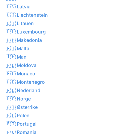
🇱🇻 Latvia
🇱🇮 Liechtenstein
🇱🇹 Litauen
🇱🇺 Luxembourg
🇲🇰 Makedonia
🇲🇹 Malta
🇮🇲 Man
🇲🇩 Moldova
🇲🇨 Monaco
🇲🇪 Montenegro
🇳🇱 Nederland
🇳🇴 Norge
🇦🇹 Østerrike
🇵🇱 Polen
🇵🇹 Portugal
🇷🇴 Romania