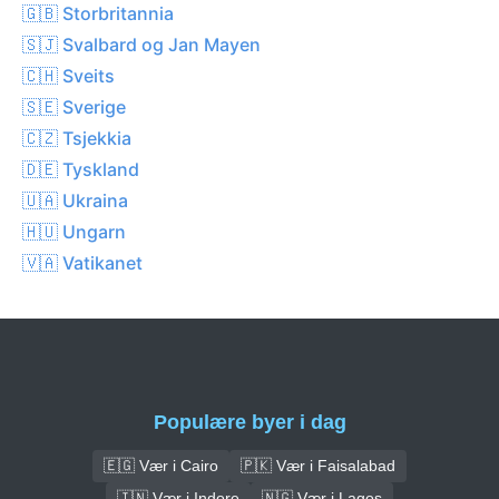
🇬🇧 Storbritannia
🇸🇯 Svalbard og Jan Mayen
🇨🇭 Sveits
🇸🇪 Sverige
🇨🇿 Tsjekkia
🇩🇪 Tyskland
🇺🇦 Ukraina
🇭🇺 Ungarn
🇻🇦 Vatikanet
Populære byer i dag
🇪🇬 Vær i Cairo
🇵🇰 Vær i Faisalabad
🇮🇳 Vær i Indore
🇳🇬 Vær i Lagos