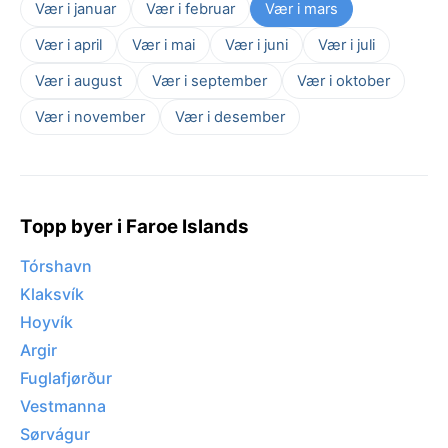
Vær i januar
Vær i februar
Vær i mars
Vær i april
Vær i mai
Vær i juni
Vær i juli
Vær i august
Vær i september
Vær i oktober
Vær i november
Vær i desember
Topp byer i Faroe Islands
Tórshavn
Klaksvík
Hoyvík
Argir
Fuglafjørður
Vestmanna
Sørvágur