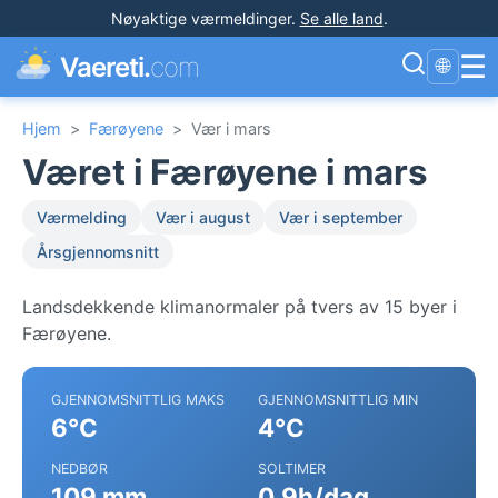
Nøyaktige værmeldinger
.
Se alle land
.
☰
Vaereti.
com
🌐
Hjem
>
Færøyene
>
Vær i mars
Været i Færøyene i mars
Værmelding
Vær i august
Vær i september
Årsgjennomsnitt
Landsdekkende klimanormaler på tvers av 15 byer i
Færøyene.
GJENNOMSNITTLIG MAKS
GJENNOMSNITTLIG MIN
6°C
4°C
NEDBØR
SOLTIMER
109 mm
0.9h/dag