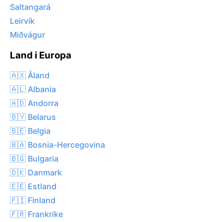
Saltangará
Leirvík
Miðvágur
Land i Europa
🇦🇽 Åland
🇦🇱 Albania
🇦🇩 Andorra
🇧🇾 Belarus
🇧🇪 Belgia
🇧🇦 Bosnia-Hercegovina
🇧🇬 Bulgaria
🇩🇰 Danmark
🇪🇪 Estland
🇫🇮 Finland
🇫🇷 Frankrike