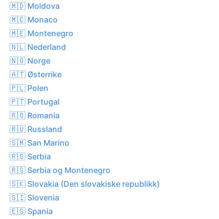
🇲🇩 Moldova
🇲🇨 Monaco
🇲🇪 Montenegro
🇳🇱 Nederland
🇳🇴 Norge
🇦🇹 Østerrike
🇵🇱 Polen
🇵🇹 Portugal
🇷🇴 Romania
🇷🇺 Russland
🇸🇲 San Marino
🇷🇸 Serbia
🇷🇸 Serbia og Montenegro
🇸🇰 Slovakia (Den slovakiske republikk)
🇸🇮 Slovenia
🇪🇸 Spania