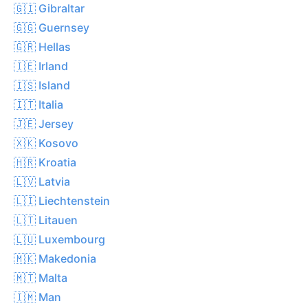
🇬🇮 Gibraltar
🇬🇬 Guernsey
🇬🇷 Hellas
🇮🇪 Irland
🇮🇸 Island
🇮🇹 Italia
🇯🇪 Jersey
🇽🇰 Kosovo
🇭🇷 Kroatia
🇱🇻 Latvia
🇱🇮 Liechtenstein
🇱🇹 Litauen
🇱🇺 Luxembourg
🇲🇰 Makedonia
🇲🇹 Malta
🇮🇲 Man