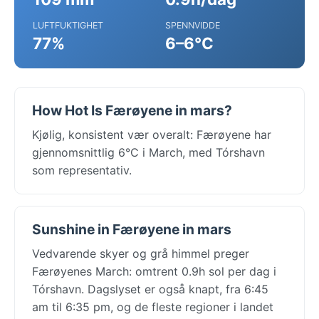
LUFTFUKTIGHET
SPENNVIDDE
77%
6–6°C
How Hot Is Færøyene in mars?
Kjølig, konsistent vær overalt: Færøyene har
gjennomsnittlig 6°C i March, med Tórshavn
som representativ.
Sunshine in Færøyene in mars
Vedvarende skyer og grå himmel preger
Færøyenes March: omtrent 0.9h sol per dag i
Tórshavn. Dagslyset er også knapt, fra 6:45
am til 6:35 pm, og de fleste regioner i landet