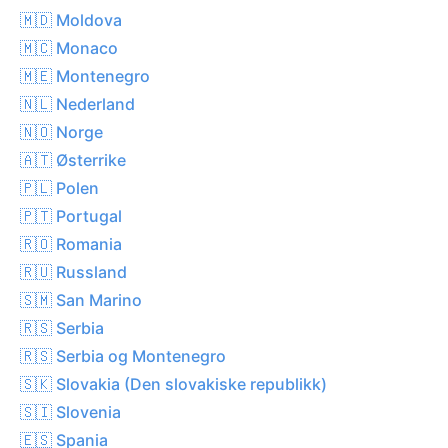
🇲🇩 Moldova
🇲🇨 Monaco
🇲🇪 Montenegro
🇳🇱 Nederland
🇳🇴 Norge
🇦🇹 Østerrike
🇵🇱 Polen
🇵🇹 Portugal
🇷🇴 Romania
🇷🇺 Russland
🇸🇲 San Marino
🇷🇸 Serbia
🇷🇸 Serbia og Montenegro
🇸🇰 Slovakia (Den slovakiske republikk)
🇸🇮 Slovenia
🇪🇸 Spania