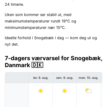
24 timene.
Uken som kommer ser stabil ut, med
maksimumstemperaturer rundt 19°C og
minimumstemperaturer nær 15°C.
Ideelle forhold i Snogebæk i dag — kom deg ut og
nyt det.
7-dagers værvarsel for Snogebæk,
Danmark 🇩🇰
lør. 8. aug.
søn. 9. aug.
man. 10. aug.
ti