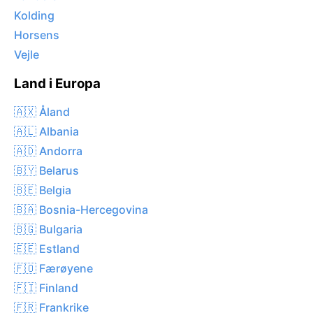
Kolding
Horsens
Vejle
Land i Europa
🇦🇽 Åland
🇦🇱 Albania
🇦🇩 Andorra
🇧🇾 Belarus
🇧🇪 Belgia
🇧🇦 Bosnia-Hercegovina
🇧🇬 Bulgaria
🇪🇪 Estland
🇫🇴 Færøyene
🇫🇮 Finland
🇫🇷 Frankrike