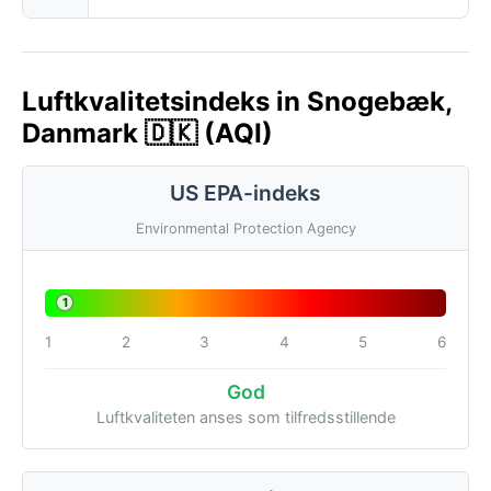
Luftkvalitetsindeks in Snogebæk,
Danmark 🇩🇰 (AQI)
US EPA-indeks
Environmental Protection Agency
1
1
2
3
4
5
6
God
Luftkvaliteten anses som tilfredsstillende