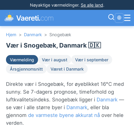
Nøyaktige værmeldinger
.
Se alle land
.
☰
Vaereti.
com
🌐
Hjem
>
Danmark
>
Snogebæk
Vær i Snogebæk, Danmark 🇩🇰
Værmelding
Vær i august
Vær i september
Årsgjennomsnitt
Været i Danmark
Direkte vær i Snogebæk, for øyeblikket 16°C med
sunny. Se 7-dagers prognose, timeforhold og
luftkvalitetsindeks. Snogebæk ligger i
Danmark
—
se vær i alle større byer i
Danmark
, eller bla
gjennom
de varmeste byene akkurat nå
over hele
verden.