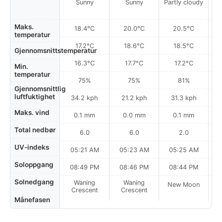
Sunny
Sunny
Partly cloudy
Maks.
18.4°C
20.0°C
20.5°C
temperatur
17.2°C
18.6°C
18.5°C
Gjennomsnittstemperatur
16.3°C
17.7°C
17.2°C
Min.
temperatur
75%
75%
81%
Gjennomsnittlig
luftfuktighet
34.2 kph
21.2 kph
31.3 kph
Maks. vind
0.1 mm
0.0 mm
0.1 mm
Total nedbør
6.0
6.0
2.0
UV-indeks
05:21 AM
05:23 AM
05:25 AM
0
Soloppgang
08:49 PM
08:46 PM
08:44 PM
Solnedgang
Waning
Waning
New Moon
N
Crescent
Crescent
Månefasen