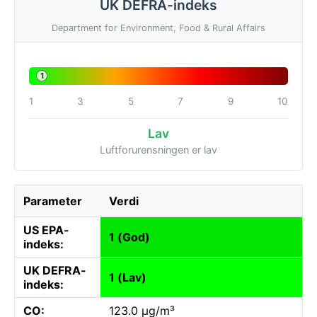
UK DEFRA-indeks
Department for Environment, Food & Rural Affairs
1
1
3
5
7
9
10
Lav
Luftforurensningen er lav
Parameter
Verdi
US EPA-
1 (God)
indeks:
UK DEFRA-
1 (Lav)
indeks:
CO:
123.0 µg/m³