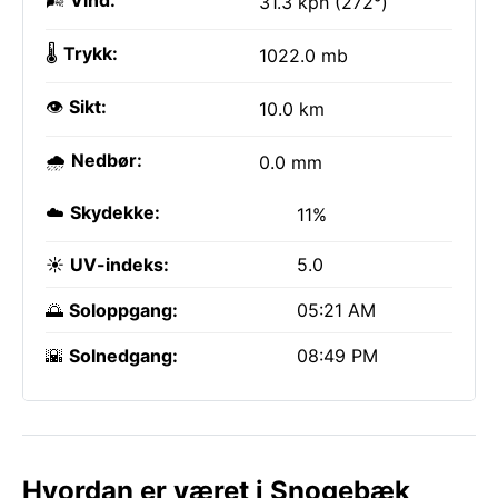
🌬️
Vind:
31.3 kph (272°)
🌡️
Trykk:
1022.0 mb
👁️
Sikt:
10.0 km
🌧️
Nedbør:
0.0 mm
☁️
Skydekke:
11%
☀️
UV-indeks:
5.0
🌅
Soloppgang:
05:21 AM
🌇
Solnedgang:
08:49 PM
Hvordan er været i Snogebæk