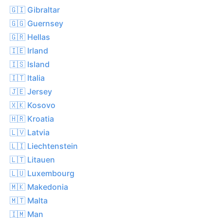
🇬🇮 Gibraltar
🇬🇬 Guernsey
🇬🇷 Hellas
🇮🇪 Irland
🇮🇸 Island
🇮🇹 Italia
🇯🇪 Jersey
🇽🇰 Kosovo
🇭🇷 Kroatia
🇱🇻 Latvia
🇱🇮 Liechtenstein
🇱🇹 Litauen
🇱🇺 Luxembourg
🇲🇰 Makedonia
🇲🇹 Malta
🇮🇲 Man