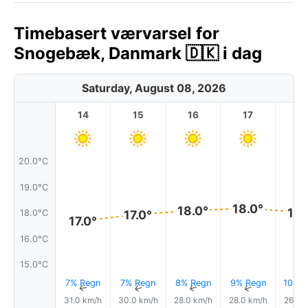
Timebasert værvarsel for
Snogebæk, Danmark 🇩🇰 i dag
Saturday, August 08, 2026
14
15
16
17
1
20.0°C
19.0°C
18.0°
18.0°
18.
18.0°C
17.0°
17.0°
16.0°C
15.0°C
7% Regn
7% Regn
8% Regn
9% Regn
10% R
↑
↑
↑
↑
31.0 km/h
30.0 km/h
28.0 km/h
28.0 km/h
26.0 