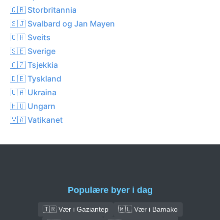
🇬🇧 Storbritannia
🇸🇯 Svalbard og Jan Mayen
🇨🇭 Sveits
🇸🇪 Sverige
🇨🇿 Tsjekkia
🇩🇪 Tyskland
🇺🇦 Ukraina
🇭🇺 Ungarn
🇻🇦 Vatikanet
Populære byer i dag
🇹🇷 Vær i Gaziantep
🇲🇱 Vær i Bamako