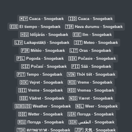
🇲🇾
🇮🇩
Cuaca · Snogebæk
Cuaca · Snogebæk
🇪🇸
🇹🇷
El tiempo · Snogebæk
Hava durumu · Snogebæk
🇭🇺
🇪🇪
Időjárás · Snogebæk
Ilm · Snogebæk
🇱🇻
🇮🇹
Laikapstākļi · Snogebæk
Meteo · Snogebæk
🇫🇷
🇱🇹
Météo · Snogebæk
Oras · Snogebæk
🇵🇱
🇸🇰
Pogoda · Snogebæk
Počasie · Snogebæk
🇨🇿
🇫🇮
Počasí · Snogebæk
Sää · Snogebæk
🇵🇹
🇻🇳
Tempo · Snogebæk
Thời tiết · Snogebæk
🇩🇰
🇷🇸
Vejret · Snogebæk
Vreme · Snogebæk
🇸🇮
🇷🇴
Vreme · Snogebæk
Vremea · Snogebæk
🇸🇪
🇳🇴
Vädret · Snogebæk
Været · Snogebæk
🇬🇧🇺🇸
🇳🇱
Weather · Snogebæk
Weer · Snogebæk
🇩🇪
🇺🇦
Wetter · Snogebæk
Погода · Snogebæk
🇷🇺
🇸🇦
Погода · Snogebæk
الطقس · Snogebæk
🇹🇭
🇯🇵
สภาพอากาศ · Snogebæk
天気 · Snogebæk