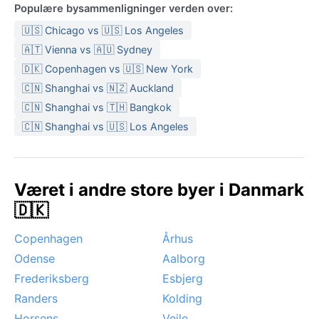
Populære bysammenligninger verden over:
🇺🇸 Chicago vs 🇺🇸 Los Angeles
🇦🇹 Vienna vs 🇦🇺 Sydney
🇩🇰 Copenhagen vs 🇺🇸 New York
🇨🇳 Shanghai vs 🇳🇿 Auckland
🇨🇳 Shanghai vs 🇹🇭 Bangkok
🇨🇳 Shanghai vs 🇺🇸 Los Angeles
Været i andre store byer i Danmark
🇩🇰
Copenhagen
Århus
Odense
Aalborg
Frederiksberg
Esbjerg
Randers
Kolding
Horsens
Vejle