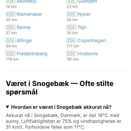
🇩🇰 Åkirkeby
🇩🇰 Gudhjem
14 km
23 km
🇩🇰 Klemensker
🇩🇰 Nyker
26 km
26 km
🇩🇰 Rønne
🇩🇰 Tejn
27 km
30 km
🇩🇰 Allinge
🇩🇰 Copenhagen
34 km
177 km
🇩🇰 Frederiksberg
🇩🇰 Hvidovre
179 km
181 km
Været i Snogebæk — Ofte stilte
spørsmål
Hvordan er været i Snogebæk akkurat nå?
Akkurat nå i Snogebæk, Danmark, er det 16°C med
sunny. Luftfuktigheten er 75% og vindhastigheten er
31 km/t. Forholdene føles som 11°C.