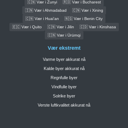
🇨🇳 Vær i Zunyi
🇷🇴 Vær i Bucharest
🇮🇳 Vær i Ahmadabad
🇨🇳 Vær i Xining
🇨🇳 Vær i Huai'an
🇳🇬 Vær i Benin City
🇪🇨 Vær i Quito
🇨🇳 Vær i Jilin
🇨🇩 Vær i Kinshasa
🇨🇳 Vær i Ürümqi
Vær ekstremt
Varme byer akkurat nå
Kalde byer akkurat nå
Regnfulle byer
Vindfulle byer
Solrike byer
Verste luftkvalitet akkurat nå