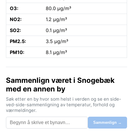
O3:
80.0 µg/m³
NO2:
1.2 µg/m³
SO2:
0.1 µg/m³
PM2.5:
3.5 µg/m³
PM10:
8.1 µg/m³
Sammenlign været i Snogebæk
med en annen by
Søk etter en by hvor som helst i verden og se en side-
ved-side-sammenligning av temperatur, forhold og
værmeldinger.
Sammenlign →