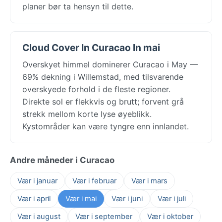
planer bør ta hensyn til dette.
Cloud Cover In Curacao In mai
Overskyet himmel dominerer Curacao i May —
69% dekning i Willemstad, med tilsvarende
overskyede forhold i de fleste regioner.
Direkte sol er flekkvis og brutt; forvent grå
strekk mellom korte lyse øyeblikk.
Kystområder kan være tyngre enn innlandet.
Andre måneder i Curacao
Vær i januar
Vær i februar
Vær i mars
Vær i april
Vær i mai
Vær i juni
Vær i juli
Vær i august
Vær i september
Vær i oktober