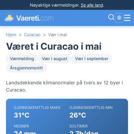
Nøyaktige værmeldinger
.
Se alle land
.
☰
Vaereti.
com
🌐
Hjem
>
Curacao
>
Vær i mai
Været i Curacao i mai
Værmelding
Vær i august
Vær i september
Årsgjennomsnitt
Landsdekkende klimanormaler på tvers av 12 byer i
Curacao.
GJENNOMSNITTLIG MAKS
GJENNOMSNITTLIG MIN
31°C
26°C
NEDBØR
SOLTIMER
24 mm
2.7h/dag