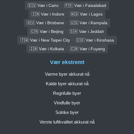
🇪🇬 Vær i Cairo
🇵🇰 Vær i Faisalabad
🇮🇳 Vær i Indore
🇳🇬 Vær i Lagos
🇦🇺 Vær i Brisbane
🇺🇬 Vær i Kampala
🇨🇳 Vær i Beijing
🇸🇦 Vær i Jeddah
🇹🇼 Vær i New Taipei City
🇨🇩 Vær i Kinshasa
🇮🇳 Vær i Kolkata
🇨🇳 Vær i Fuyang
Vær ekstremt
Varme byer akkurat nå
Kalde byer akkurat nå
Regnfulle byer
Vindfulle byer
Solrike byer
Verste luftkvalitet akkurat nå