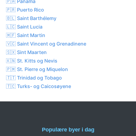
🇵🇦 Panama
🇵🇷 Puerto Rico
🇧🇱 Saint Barthélemy
🇱🇨 Saint Lucia
🇲🇫 Saint Martin
🇻🇨 Saint Vincent og Grenadinene
🇸🇽 Sint Maarten
🇰🇳 St. Kitts og Nevis
🇵🇲 St. Pierre og Miquelon
🇹🇹 Trinidad og Tobago
🇹🇨 Turks- og Caicosøyene
Populære byer i dag