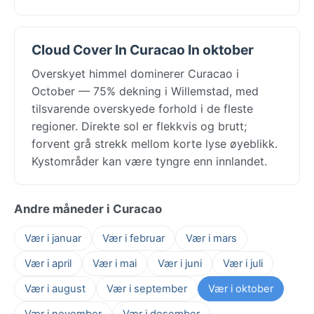
Cloud Cover In Curacao In oktober
Overskyet himmel dominerer Curacao i
October — 75% dekning i Willemstad, med
tilsvarende overskyede forhold i de fleste
regioner. Direkte sol er flekkvis og brutt;
forvent grå strekk mellom korte lyse øyeblikk.
Kystområder kan være tyngre enn innlandet.
Andre måneder i Curacao
Vær i januar
Vær i februar
Vær i mars
Vær i april
Vær i mai
Vær i juni
Vær i juli
Vær i august
Vær i september
Vær i oktober
Vær i november
Vær i desember