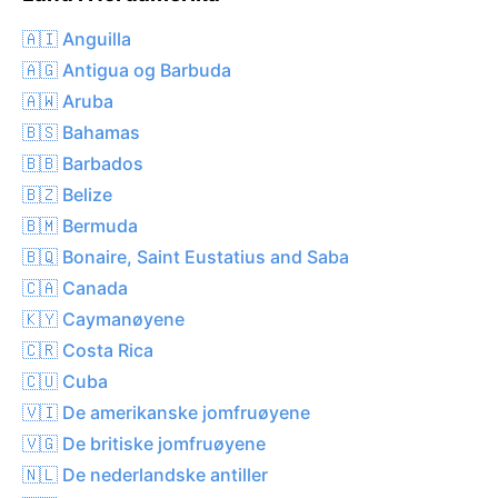
🇦🇮 Anguilla
🇦🇬 Antigua og Barbuda
🇦🇼 Aruba
🇧🇸 Bahamas
🇧🇧 Barbados
🇧🇿 Belize
🇧🇲 Bermuda
🇧🇶 Bonaire, Saint Eustatius and Saba
🇨🇦 Canada
🇰🇾 Caymanøyene
🇨🇷 Costa Rica
🇨🇺 Cuba
🇻🇮 De amerikanske jomfruøyene
🇻🇬 De britiske jomfruøyene
🇳🇱 De nederlandske antiller