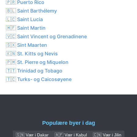
🇵🇷 Puerto Rico
🇧🇱 Saint Barthélemy
🇱🇨 Saint Lucia
🇲🇫 Saint Martin
🇻🇨 Saint Vincent og Grenadinene
🇸🇽 Sint Maarten
🇰🇳 St. Kitts og Nevis
🇵🇲 St. Pierre og Miquelon
🇹🇹 Trinidad og Tobago
🇹🇨 Turks- og Caicosøyene
Populære byer i dag
🇸🇳 Vær i Dakar
🇦🇫 Vær i Kabul
🇨🇳 Vær i Jilin