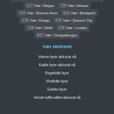
🇸🇾 Vær i Aleppo
🇹🇷 Vær i Ankara
🇦🇷 Vær i Buenos Aires
🇭🇺 Vær i Budapest
🇰🇷 Vær i Daegu
🇵🇭 Vær i Quezon City
🇮🇳 Vær i Delhi
🇿🇲 Vær i Lusaka
🇧🇫 Vær i Ouagadougou
Vær ekstremt
Varme byer akkurat nå
Kalde byer akkurat nå
Regnfulle byer
Vindfulle byer
Solrike byer
Verste luftkvalitet akkurat nå