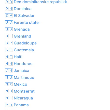
🇩🇴 Den dominikanske republikk
🇩🇲 Dominica
🇸🇻 El Salvador
🇺🇸 Forente stater
🇬🇩 Grenada
🇬🇱 Grønland
🇬🇵 Guadeloupe
🇬🇹 Guatemala
🇭🇹 Haiti
🇭🇳 Honduras
🇯🇲 Jamaica
🇲🇶 Martinique
🇲🇽 Mexico
🇲🇸 Montserrat
🇳🇮 Nicaragua
🇵🇦 Panama