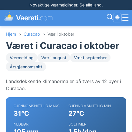
Nøyaktige værmeldinger
.
Se alle land
.
☰
Vaereti.
com
🌐
Hjem
>
Curacao
>
Vær i oktober
Været i Curacao i oktober
Værmelding
Vær i august
Vær i september
Årsgjennomsnitt
Landsdekkende klimanormaler på tvers av 12 byer i
Curacao.
GJENNOMSNITTLIG MAKS
GJENNOMSNITTLIG MIN
31°C
27°C
NEDBØR
SOLTIMER
105 mm
1.5h/dag