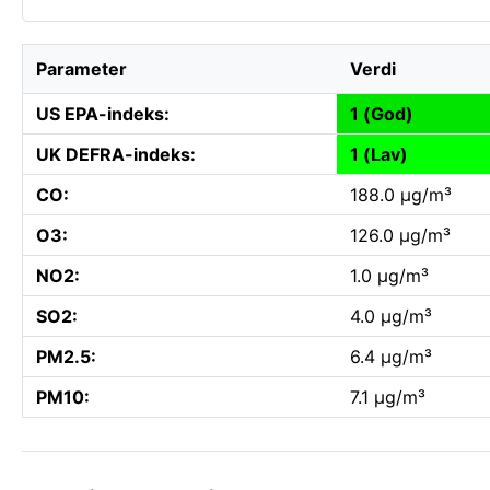
Parameter
Verdi
US EPA-indeks:
1 (God)
UK DEFRA-indeks:
1 (Lav)
CO:
188.0 µg/m³
O3:
126.0 µg/m³
NO2:
1.0 µg/m³
SO2:
4.0 µg/m³
PM2.5:
6.4 µg/m³
PM10:
7.1 µg/m³