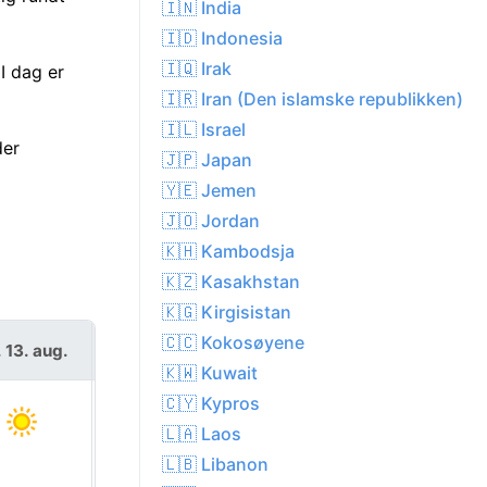
🇮🇳 India
🇮🇩 Indonesia
🇮🇶 Irak
I dag er
🇮🇷 Iran (Den islamske republikken)
🇮🇱 Israel
der
🇯🇵 Japan
🇾🇪 Jemen
🇯🇴 Jordan
🇰🇭 Kambodsja
🇰🇿 Kasakhstan
🇰🇬 Kirgisistan
🇨🇨 Kokosøyene
. 13. aug.
fre. 14. aug.
🇰🇼 Kuwait
🇨🇾 Kypros
🇱🇦 Laos
🇱🇧 Libanon