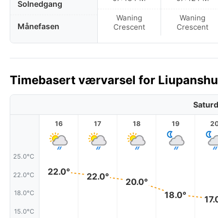
Solnedgang
Waning
Waning
Månefasen
Crescent
Crescent
Timebasert værvarsel for Liupanshui,
Saturd
16
17
18
19
2
25.0°C
22.0°
22.0°
22.0°C
20.0°
18.0°C
18.0°
17.
15.0°C