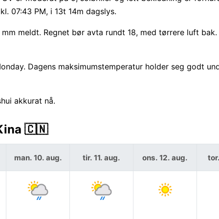
l. 07:43 PM, i 13t 14m dagslys.
 mm meldt. Regnet bør avta rundt 18, med tørrere luft bak. 
t Monday. Dagens maksimumstemperatur holder seg godt un
shui akkurat nå.
Kina 🇨🇳
man. 10. aug.
tir. 11. aug.
ons. 12. aug.
tor