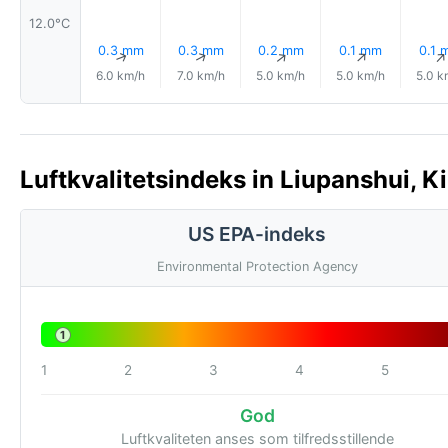
12.0°C
0.3 mm
0.3 mm
0.2 mm
0.1 mm
0.1 
↑
↑
↑
↑
6.0 km/h
7.0 km/h
5.0 km/h
5.0 km/h
5.0 k
Luftkvalitetsindeks in Liupanshui, K
US EPA-indeks
Environmental Protection Agency
1
1
2
3
4
5
God
Luftkvaliteten anses som tilfredsstillende