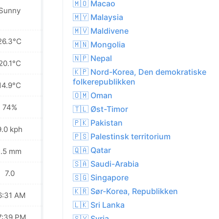
🇲🇴 Macao
Patchy rain
Sunny
nearby
🇲🇾 Malaysia
🇲🇻 Maldivene
26.3°C
19.1°C
🇲🇳 Mongolia
🇳🇵 Nepal
20.1°C
16.9°C
🇰🇵 Nord-Korea, Den demokratiske
folkerepublikken
14.9°C
14.4°C
🇴🇲 Oman
74%
89%
🇹🇱 Øst-Timor
🇵🇰 Pakistan
9.0 kph
8.6 kph
🇵🇸 Palestinsk territorium
🇶🇦 Qatar
1.5 mm
9.1 mm
🇸🇦 Saudi-Arabia
7.0
5.0
🇸🇬 Singapore
🇰🇷 Sør-Korea, Republikken
6:31 AM
06:32 AM
🇱🇰 Sri Lanka
7:39 PM
07:38 PM
🇸🇾 Syria