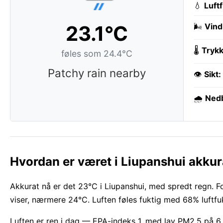
💧
Luft
23.1°C
🌬️
Vind
🌡️
Trykk
føles som 24.4°C
Patchy rain nearby
👁️
Sikt:
🌧️
Ned
Hvordan er været i Liupanshui akkur
Akkurat nå er det 23°C i Liupanshui, med spredt regn. Fo
viser, nærmere 24°C. Luften føles fuktig med 68% luftfu
Luften er ren i dag — EPA-indeks 1, med lav PM2.5 på 6. 