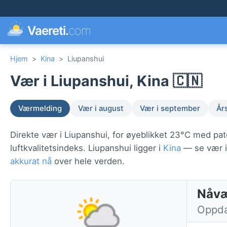
Vaereti.
com
Hjem
>
Kina
>
Liupanshui
Vær i Liupanshui, Kina 🇨🇳
Værmelding
Vær i august
Vær i september
År
Direkte vær i Liupanshui, for øyeblikket 23°C med pa
luftkvalitetsindeks. Liupanshui ligger i
Kina
— se vær i 
akkurat nå
over hele verden.
Nåvæ
Oppdat