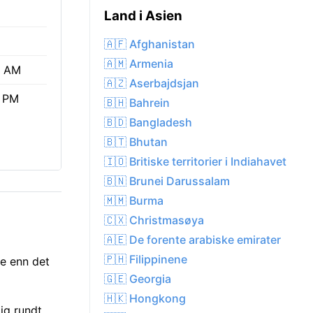
Land i Asien
🇦🇫 Afghanistan
🇦🇲 Armenia
9 AM
🇦🇿 Aserbajdsjan
3 PM
🇧🇭 Bahrein
🇧🇩 Bangladesh
🇧🇹 Bhutan
🇮🇴 Britiske territorier i Indiahavet
🇧🇳 Brunei Darussalam
🇲🇲 Burma
🇨🇽 Christmasøya
🇦🇪 De forente arabiske emirater
🇵🇭 Filippinene
re enn det
🇬🇪 Georgia
🇭🇰 Hongkong
ig rundt