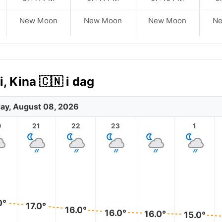
New Moon
New Moon
New Moon
N
 Kina 🇨🇳 i dag
ay, August 08, 2026
0
21
22
23
1
0°
17.0°
16.0°
16.0°
16.0°
15.0°