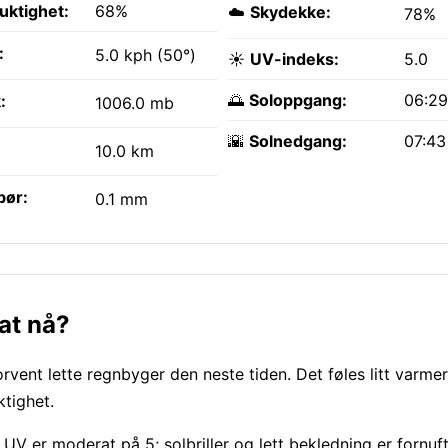
fuktighet:
68%
☁️
Skydekke:
78%
:
5.0 kph (50°)
☀️
UV-indeks:
5.0
🌅
Soloppgang:
06:2
:
1006.0 mb
🌇
Solnedgang:
07:4
10.0 km
bør:
0.1 mm
at nå?
rvent lette regnbyger den neste tiden. Det føles litt varme
ktighet.
UV er moderat på 5; solbriller og lett bekledning er fornuft