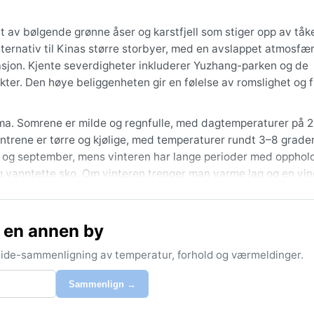
tt av bølgende grønne åser og karstfjell som stiger opp av tåk
alternativ til Kinas større storbyer, med en avslappet atmosfæ
asjon. Kjente severdigheter inkluderer Yuzhang-parken og de
ter. Den høye beliggenheten gir en følelse av romslighet og fr
lima. Somrene er milde og regnfulle, med dagtemperaturer på 
Vintrene er tørre og kjølige, med temperaturer rundt 3–8 grader
ai og september, mens vinteren har lange perioder med opphol
g vanntette sko. Om vinteren trenger man varme lag og en vin
nregnet avtar og temperaturen er behagelig. Våren kan også v
 en annen by
åteste månedene med kraftige byger. Tåke er vanlig året rundt
k landskap. Snø er sjelden om vinteren, men frost kan forek
-side-sammenligning av temperatur, forhold og værmeldinger.
nn av den høye beliggenheten, men kraftig tåke kan påvirke s
Sammenlign →