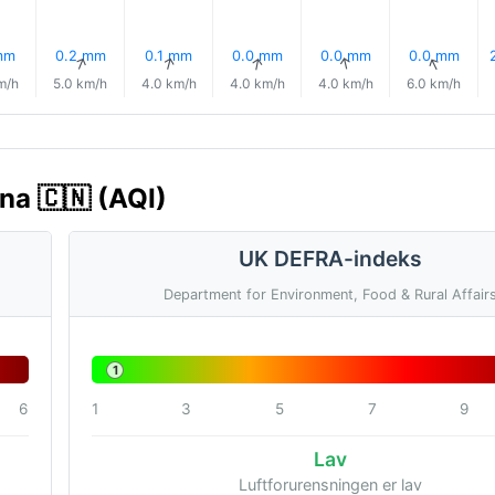
mm
0.2 mm
0.1 mm
0.0 mm
0.0 mm
0.0 mm
↑
↑
↑
↑
↑
↑
m/h
5.0 km/h
4.0 km/h
4.0 km/h
4.0 km/h
6.0 km/h
ina 🇨🇳 (AQI)
UK DEFRA-indeks
Department for Environment, Food & Rural Affair
1
6
1
3
5
7
9
Lav
Luftforurensningen er lav