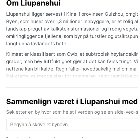
Om Liupanshui
Liupanshui ligger sørvest i Kina, i provinsen Guizhou, omgi
Byen, som huser over 1,3 millioner innbyggere, er et rolig 
landskap preget av kalksteinsformasjoner og frodig veget
omkringliggende fjellene, som byr på turstier og utsiktspunk
langt unna lavlandets hete.
Klimaet er klassifisert som Cwb, et subtropisk høylandsk
grader, men høy luftfuktighet gjør at det kan føles tungt. 
nettene kan bli kalde. Regn faller hovedsakelig mellom m
Pakk lette, pustende klær for sommeren, samt regnjakke o
jakke.
Beste reisetid værvis er september til oktober, når monsu
Sammenlign været i Liupanshui med
men da er regnet mer uforutsigbart. Juli og august er de v
om morgenen, og skaper et stemningsfullt, nærmest mystis
Søk etter en by hvor som helst i verden og se en side-ved
Ekstreme værfenomener som tyfoner når sjelden hit på gru
reiseplaner.