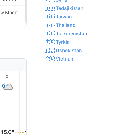
🇹🇯 Tadsjikistan
Waxing
ew Moon
🇹🇼 Taiwan
Crescent
🇹🇭 Thailand
🇹🇲 Turkmenistan
🇹🇷 Tyrkia
🇺🇿 Usbekistan
🇻🇳 Vietnam
2
3
4
5
6
7
18.0°
15.0°
15.0°
15.0°
14.0°
14.0°