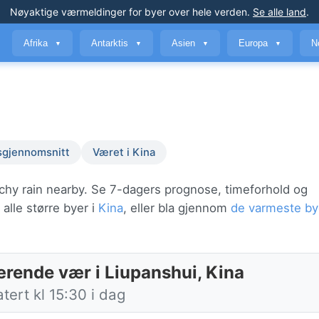
Nøyaktige værmeldinger
for byer over hele verden
.
Se alle land
.
Afrika
Antarktis
Asien
Europa
N
▼
▼
▼
▼
sgjennomsnitt
Været i Kina
tchy rain nearby. Se 7-dagers prognose, timeforhold og
alle større byer i
Kina
, eller bla gjennom
de varmeste b
rende vær i Liupanshui, Kina
ert kl 15:30 i dag