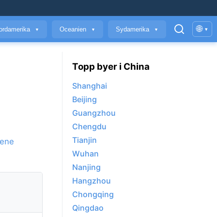
🌐
ordamerika
Oceanien
Sydamerika
▾
▼
▼
▼
Topp byer i China
Shanghai
Beijing
Guangzhou
Chengdu
Tianjin
yene
Wuhan
Nanjing
Hangzhou
Chongqing
Qingdao